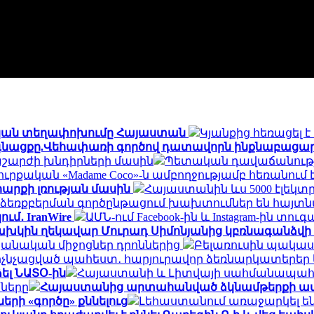
րինական տեղափոխումը Հայաստան
Կյանքից հեռացել 
ն գնացքը.Վեհափառի գործով դատավորն ինքնաբացար
շարժի խնդիրների մասին
Պետական դավաճանության
ուրքական «Madame Coco»-ն ամբողջությամբ հեռանու
արքի լռության մասին
Հայաստանին ևս 5000 էլեկտ
եռքբերման գործընթացում խախտումներ են հայտն
ւմ․ IranWire
ԱՄՆ-ում Facebook-ին և Instagram-ին տուգ
խկին ղեկավար Մուրադ Սիմոնյանից կբռնագանձվի 4
նական միջոցներ դրոններից
Բելառուսին պակաս
մ ոչնչացված պահեստ․ հարյուրավոր ձեռնարկատերեր 
ել ՆԱՏՕ-ին
Հայաստանի և Լիտվայի սահմանապահ ծ
նները
Հայաստանից արտահանված ձկնամթերքի ավելի
ի «գործը» քննելուց
Լեհաստանում առաջարկել են 