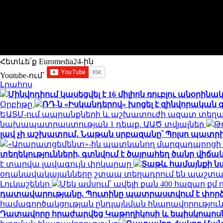
Հետևե՛ք Euromedia24-ին
Youtube-ում`
Լրահոս
Մինվոդիում կասեցվել է 16 միլիոն ռուբլու անօ
Օրբիթը
ՌԴ-ն «Իսկանդերով» խոցել է զինվորակա
ԵԱՏՄ-ում ապրանքների և աշխատուժի ազատ տեղա
նախապատրաստության 1 դեպք. ԱԱԾ տվյալներ
Թ
լավ չի աշխատում․ Նաթան սրբազանը՝ Պոլսո պատրի
«Արարատցեմենտ»-ին պատկանող մարզադպրոցի ձ
տեղեկությունների, գտնվում է ծայրահեղ ծանր վիճակո
է տարվա լավագույն փրկարար
Տաթև համայնքի նա
օդանավակայանները շտապ տեղադրում են պաշտպա
Լուկաշենկո
Մեկ ամսում՝ ավելի քան 400 հազար ք
դատավարությանը. Պուտինը պատրաստվում է փորձ
համագործակցության ընդլայնման հնարավորությու
Դատավորը հրաժարվեց Կաթողիկոսի և եպիսկոպոսներ