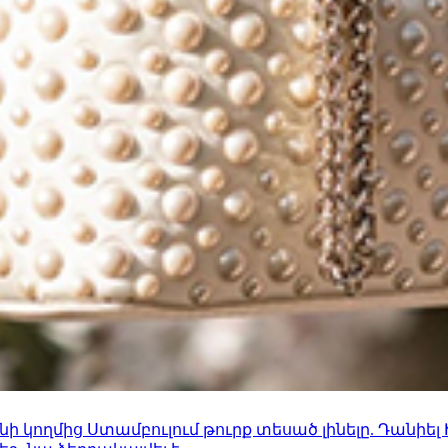
 կողմից Ստամբուլում թուրք տեսած լինելը. Դանիել