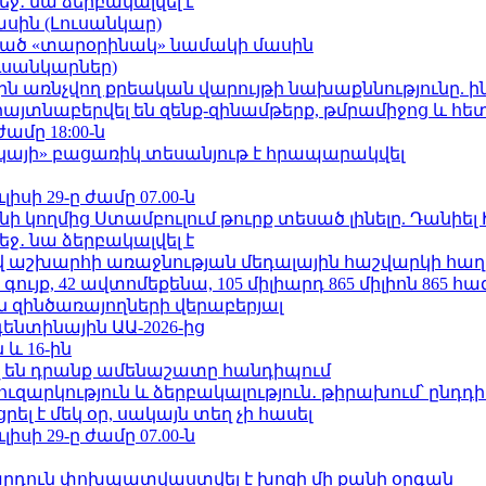
ջ․ նա ձերբակալվել է
ասին (Լուսանկար)
ացած «տարօրինակ» նամակի մասին
ւսանկարներ)
ո»-ին առնչվող քրեական վարույթի նախաքննությունը. ի
 հայտնաբերվել են զենք-զինամթերք, թմրամիջոց և հ
ժամը 18:00-ն
րկայի» բացառիկ տեսանյութ է հրապարակվել
ւլիսի 29-ը ժամը 07.00-ն
 կողմից Ստամբուլում թուրք տեսած լինելը. Դանիել
ջ․ նա ձերբակալվել է
աշխարհի առաջնության մեդալային հաշվարկի հաղ
ւյք, 42 ավտոմեքենա, 105 միլիարդ 865 միլիոն 865 հ
 զինծառայողների վերաբերյալ
ենտինային ԱԱ-2026-ից
 և 16-ին
 են դրանք ամենաշատը հանդիպում
ւզարկություն և ձերբակալություն․ թիրախում՝ ընդդ
լ է մեկ օր, սակայն տեղ չի հասել
ւլիսի 29-ը ժամը 07.00-ն
րդուն փոխպատվաստվել է խոզի մի քանի օրգան