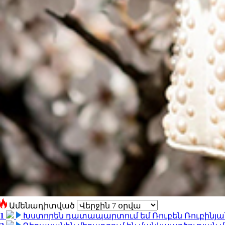
Ամենադիտված
1
Խստորեն դատապարտում եմ Ռուբեն Ռուբինյանի