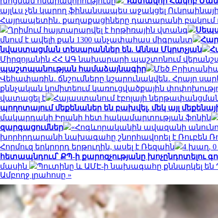
խոցման հնարավորությունը
Դատավոր Հակոբ Մանու
այլևս չեն կարող ֆինանսապես աջակցել Ուկրաինայ
Հայրապետին․ քաղաքացիները դատարանի բակում դ
Ղրիմում հայտարարվել է հրթիռային վտանգ
Սեպտ
մնում է ավելի քան 1300 անչափահաս միգրանտ
Հար
նվաստացման տեսարաններ են. Աննա Մկրտչյան
Հ
Միրզոյանին ՀՀ ԱԳ նախարարի պաշտոնում վերանշ
պաշտպանության համաձայնագիր
Մեծ Բրիտանիայ
Վեհափառին․ ճնշումները կշարունակվեն․ Հրայր սա
քննչական կոմիտեում կառուցվածքային փոփոխությ
վատացել է
Հայաստանում էբոլայի ներթափանցման 
պողոտայում մեքենաներ են բախվել, մեկ այլ մեքենայի
մակարդակի Իրանի հետ հակամարտության ֆոնին
զարգացումներ
«Հոգևորականին ավազանի անունով 
խորհրդարանի նախագահը շնորհավորել է Ռուբեն Ռ
Հորմուզ երկրորդ երթուղին, ասել է Ռեզաին
4 խաղ, 
հետապնդում՝ ՔՊ-ի քարոզչությանը խոչընդոտելու գ
մասին
Պուտինը և ԱՄԷ-ի նախագահը քննարկել են
Ամբողջ լրահոսը »