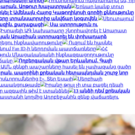
կոպոսների գործը
Ռումինիայում հայտարարել են, որ
տարան. Արթուր Խաչատրյան
Երկար կյանք տուր
լ է Ամենայն Հայոց Կաթողիկոսի գործի քննությունը
ղները տրանսպորտից անվճար կօգտվեն
Սեուտայում
խազին. քաղաքացի
Սա ստորություն ու
Իսրայելի ԱԳ նախարարը շնորհավորել է Արարատ
դյան Արաբիան ստորագրել են փոխադարձ
ղեցու ինքնավարությունը
Ուզում են հասնել
անում Fan ID-ի ներդրման պատճառները
ՀՀ
յուն Մնացականյանի ինքնազգացողությունը
իճակը
Ողբերգական վթար Երևանում․ Գայի
 ԱՄՆ զենքի պաշարները հասել են չափազանց ցածր
տարան. ապօրինի քրեական հետապնդման շուրջ նոր
ևորումներից է». Տեր Եսայի
Սերբիայի
 կապակցությամբ
Իրանը թույլ չի տա բացել դեպի
 ազգային թիմ է ստանձնել
13 անձի դեմ քրեական
ւսաստանի կողմից Ադրբեջանին զենք վաճառելու