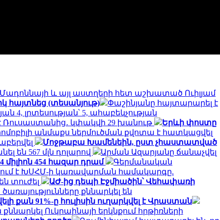
է Մադոննայի և այլ աստղերի հետ աշխատած Ուիլյամ
կ հայտնեց (տեսանյութ)
Փաշինյանը հայտարարել է
 4, լրտեսության՝ 5, ահաբեկչության
մ է Ռուսաստանից․ կփակվի 29 խանութ
Երևի փոստը
րոմոբիլի անմաքս ներմուծման քվոտա է հատկացվել
աբերվել
Մոջթաբա Խամենեին, ըստ չհաստատված
անել են 567 մլն դոլարով
Արման Ազարյանը ճանաչվել
 միլիոն 454 հազար դրամ
Գերմանական
ում է ԽՍՀՄ-ի կառավարման համակարգը.
են տուժել
ԱԺ-ից դեպի Էջմիածին՝ Վեհափառի
առայությունները քննարկել են
 քան 91%-ը հուլիսին ուղարկվել է Վրաստան
քննարկել Ուկրաինայի երկնքում հրթիռների