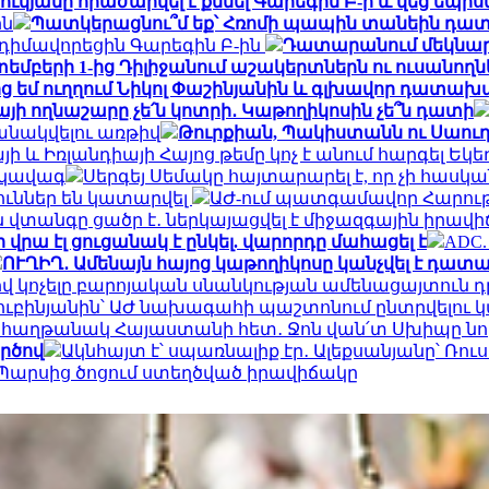
կյանը հրաժարվել է քննել Գարեգին Բ-ի և վեց եպիս
ին
Պատկերացնու՞մ եք՝ Հռոմի պապին տանեին դա
իմավորեցին Գարեգին Բ-ին
Դատարանում մեկնարկե
եմբերի 1-ից Դիլիջանում աշակերտներն ու ուսանո
ց եմ ուղղում Նիկոլ Փաշինյանին և գլխավոր դատա
այի ողնաշարը չե՛ն կոտրի․ Կաթողիկոսին չե՞ն դատի
անակվելու առթիվ
Թուրքիան, Պակիստանն ու Սաու
ի և Իռլանդիայի Հայոց թեմը կոչ է անում հարգել Եկե
րկավագ
Սերգեյ Սեմակը հայտարարել է, որ չի հասկ
ուններ են կատարվել
ԱԺ-ում պատգամավոր Հարութ
վտանգը ցածր է․ ներկայացվել է միջազգային իրավ
 վրա էլ ցուցանակ է ընկել. վարորդը մահացել է
ADC.
ՈՒՂԻՂ․ Ամենայն հայոց կաթողիկոսը կանչվել է դա
կոչելը բարոյական սնանկության ամենացայտուն դրս
ուբինյանին՝ ԱԺ նախագահի պաշտոնում ընտրվելու
0 հաղթանակ Հայաստանի հետ․ Ջոն վան՛տ Սխիպը նոր
ործով
Ակնհայտ է՝ սպառնալիք էր․ Ալեքսանյանը՝ Ռո
 Պարսից ծոցում ստեղծված իրավիճակը