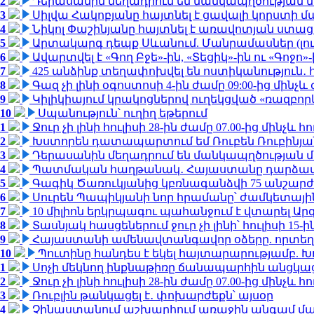
2
Դերասանին մեղադրում են մանկապղծության մե
3
Սիլվա Հակոբյանը հայտնել է ցավալի կորստի մ
4
Նիկոլ Փաշինյանը հայտնել է առավոտյան ստ
5
Արտակարգ դեպք Սևանում. Մանրամասներ (լո
6
Ավարտվել է «Գող Բջե»-ին, «Տեցիկ»-ին ու «Գոջ
7
425 անձինք տեղափոխվել են ոստիկանություն․
8
Գազ չի լինի օգոստոսի 4-ին ժամը 09:00-ից մինչև 
9
Կիլիկիայում կրակոցներով ուղեկցված «ռազբո
10
Սպանություն՝ ուղիղ եթերում
1
Ջուր չի լինի հուլիսի 28-ին ժամը 07.00-ից մինչև հո
2
Խստորեն դատապարտում եմ Ռուբեն Ռուբինյանի
3
Դերասանին մեղադրում են մանկապղծության մե
4
Պատմական հաղթանակ․ Հայաստանը դարձավ 
5
Գագիկ Ծառուկյանից կբռնագանձվի 75 անշարժ գո
6
Սուրեն Պապիկյանի նոր հրամանը՝ ժամկետային
7
10 միլիոն երկրպագու պահանջում է վտարել Արգ
8
Տասնյակ հասցեներում ջուր չի լինի՝ հուլիսի 15-ին
9
Հայաստանի ամենավտանգավոր օձերը. որտեղ
10
Պուտինը հանդես է եկել հայտարարությամբ. Խո
1
Սոչի մեկնող ինքնաթիռը ճանապարհին անցկացրե
2
Ջուր չի լինի հուլիսի 28-ին ժամը 07.00-ից մինչև հո
3
Ռուբլին թանկացել է․ փոխարժեքն՝ այսօր
4
Չինաստանում աշխարհում առաջին անգամ մա