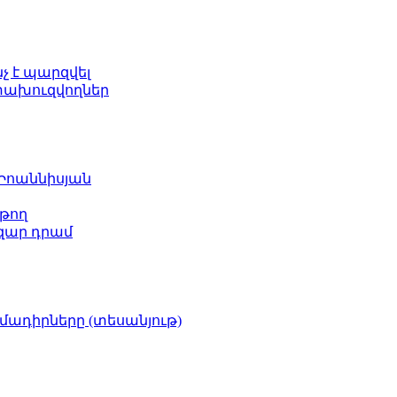
նչ է պարզվել
ետախուզվողներ
 Իոաննիսյան
թող
ազար դրամ
իմադիրները (տեսանյութ)