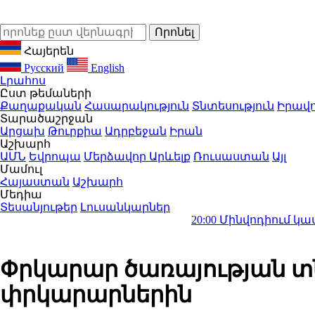
Հայերեն
Русский
English
Լրահոս
Ըստ թեմաների
Քաղաքական
Հասարակություն
Տնտեսություն
Իրավո
Տարածաշրջան
Արցախ
Թուրքիա
Ադրբեջան
Իրան
Աշխարհ
ԱՄՆ
Եվրոպա
Մերձավոր Արևելք
Ռուսաստան
Այլ
Մամուլ
Հայաստան
Աշխարհ
Մեդիա
Տեսանյութեր
Լուսանկարներ
20:00
Մինվոդիում կասեցվել է 1
Փրկարար ծառայության տն
փրկարարներին