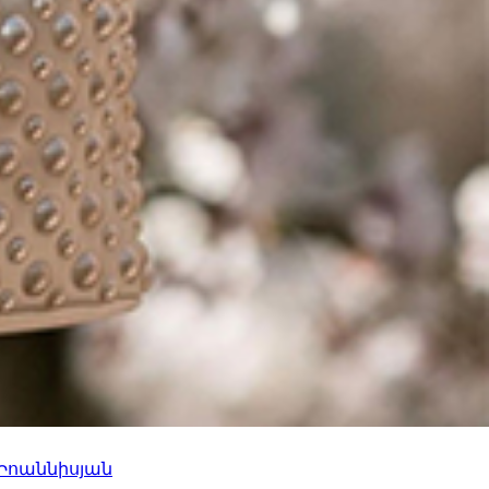
 Իոաննիսյան