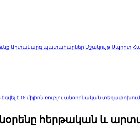
ւնք
Արտակարգ պատահարներ
Մշակույթ
Սպորտ
Հա
6 միլիոն ռուբլու անօրինական տեղափոխումը Հայաս
օրենը հերթական և արտահե