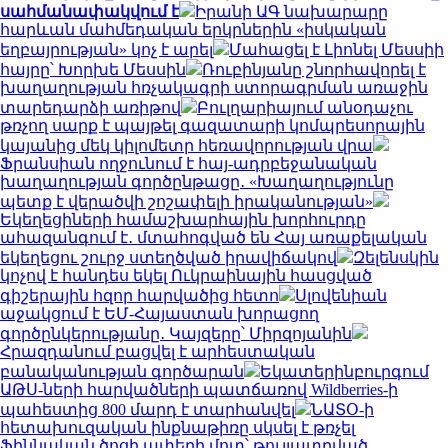
սահմանափակվում է
Իրանի ԱԳ նախարարը
հարևան մահմեդական երկրներին «իսկական
եղբայրության» կոչ է արել
Մահացել է Լիոնել Մեսսիի
հայրը՝ Խորխե Մեսսին
Ռուբինյանը շնորհավորել է
խաղաղության հռչակագրի ստորագրման առաջին
տարեդարձի առիթով
Բուլղարիայում անօդաչու
թռչող սարք է պայթել գազատարի կոմպրեսորային
կայանից մեկ կիլոմետր հեռավորության վրա
Ֆրանսիան ողջունում է հայ-ադրբեջանական
խաղաղության գործընթացը․ «Խաղաղությունը
պետք է վերածվի շոշափելի իրականության»
Եկեղեցիների համաշխարհային խորհուրդը
ահազանգում է․ մտահոգված են Հայ առաքելական
եկեղեցու շուրջ ստեղծված իրավիճակով
Զելենսկին
կոչով է հանդես եկել Ուկրաինային հասցված
գիշերային հզոր հարվածից հետո
Սլովենիան
աջակցում է ԵՄ-Հայաստան խորացող
գործընկերությանը․ Կայզերը՝ Միրզոյանին
Հրազդանում բացվել է արհեստական
բանականության գործարան
Եկատերինբուրգում
ԱԹՍ-ների հարվածների պատճառով Wildberries-ի
պահեստից 800 մարդ է տարհանվել
ՆԱՏՕ-ի
հետախուզական ինքնաթիռը սկսել է թռչել
Ֆիննական ծոցի ափերի մոտ՝ թույլատրված