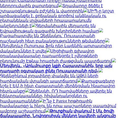
կփոխի Հայաստանի դիրքը համաշխարհային
ներդրումային քարտեզում
Տղամարդը ծեծել է
շտապօգնության բժշկին և վարորդին
ՄԻՊ-ը կոշտ
արձագանքել է․ քրեական գործով անձնական ու
ընտանեկան տվյալների հրապարակումն
անընդունելի է
Գերմանիային մեղադրել են
Եվրամիության գազային խնդիրների համար
Բացահայտվել են Զելենսկու՝ Ռուսաստանի
դաշնակցի հետ բանակցությունների թեմաները
Մեդվեդևը Ուրսուլա ֆոն դեր Լայենին արտասովոր
մականուններ է տվել
Սիցիլիայի գլխավոր
օդանավակայանը դադարեցրել է չվերթների
ընդունումը Էթնա հրաբխի ժայթքման պատճառով
Մեդվեդև․ «Արևմուտքը կլքի Հայաստանին, երբ այն
դադարի օգտակար լինել Ռուսաստանի դեմ»
Գելենջիկում լողափերը փակվել են ԱԹՍ-ների
հարձակման վտանգի պատճառով
Քաղաքագետը
նշել է ԵՄ-ի հետ Հայաստանի մերձեցման հնարավոր
հետևանքը
Զելենսկի․ ՌԴ հարվածները ավերել են
էլեկտրակայաններ, հիվանդանոցներ ու
համալսարաններ
Ի՞նչ է Patriot հրթիռային
համակարգը և ինչու են դրա պաշարները սպառվում
ամբողջ աշխարհում
Թուրքիան փակում է Սև ծովի
ճանապարհը․ Նովոռոսիյսկ մեկնող նավերի անցումը