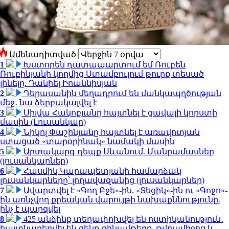
Ամենադիտված
1
Խստորեն դատապարտում եմ Ռուբեն
Ռուբինյանի կողմից Ստամբուլում թուրք տեսած
լինելը. Դանիել Իոաննիսյան
2
Դերասանին մեղադրում են մանկապղծության
մեջ․ նա ձերբակալվել է
3
Սիլվա Հակոբյանը հայտնել է ցավալի կորստի
մասին (Լուսանկար)
4
Նիկոլ Փաշինյանը հայտնել է առավոտյան
ստացած «տարօրինակ» նամակի մասին
5
Արտակարգ դեպք Սևանում. Մանրամասներ
(լուսանկարներ)
6
Հասմիկ Կարապետյանի համարձակ
լուսանկարները՝ լողավազանից (լուսանկարներ)
7
Ավարտվել է «Գող Բջե»-ին, «Տեցիկ»-ին ու «Գոջո»-
ին առնչվող քրեական վարույթի նախաքննությունը.
ինչ է պարզվել
8
425 անձինք տեղափոխվել են ոստիկանություն․
հայտնաբերվել են զենք-զինամթերք, թմրամիջոց և