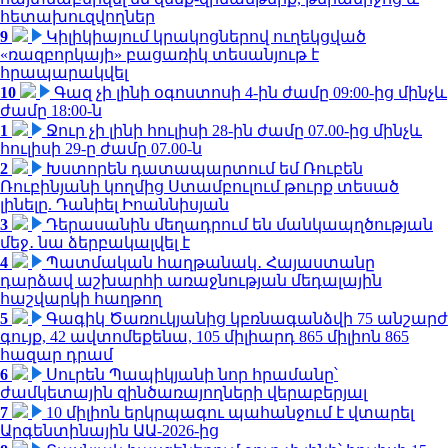
հետախուզվողներ
9
Կիլիկիայում կրակոցներով ուղեկցված
«ռազբորկայի» բացառիկ տեսանյութ է
հրապարակվել
10
Գազ չի լինի օգոստոսի 4-ին ժամը 09:00-ից մինչև
ժամը 18:00-ն
1
Ջուր չի լինի հուլիսի 28-ին ժամը 07.00-ից մինչև
հուլիսի 29-ը ժամը 07.00-ն
2
Խստորեն դատապարտում եմ Ռուբեն
Ռուբինյանի կողմից Ստամբուլում թուրք տեսած
լինելը. Դանիել Իոաննիսյան
3
Դերասանին մեղադրում են մանկապղծության
մեջ․ նա ձերբակալվել է
4
Պատմական հաղթանակ․ Հայաստանը
դարձավ աշխարհի առաջնության մեդալային
հաշվարկի հաղթող
5
Գագիկ Ծառուկյանից կբռնագանձվի 75 անշարժ
գույք, 42 ավտոմեքենա, 105 միլիարդ 865 միլիոն 865
հազար դրամ
6
Սուրեն Պապիկյանի նոր հրամանը՝
ժամկետային զինծառայողների վերաբերյալ
7
10 միլիոն երկրպագու պահանջում է վտարել
Արգենտինային ԱԱ-2026-ից