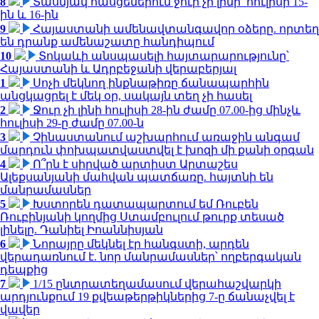
8
Տասնյակ հասցեներում ջուր չի լինի՝ հուլիսի 15-
ին և 16-ին
9
Հայաստանի ամենավտանգավոր օձերը. որտեղ
են դրանք ամենաշատը հանդիպում
10
Տոկաևի անսպասելի հայտարարությունը՝
Հայաստանի և Ադրբեջանի վերաբերյալ
1
Սոչի մեկնող ինքնաթիռը ճանապարհին
անցկացրել է մեկ օր, սակայն տեղ չի հասել
2
Ջուր չի լինի հուլիսի 28-ին ժամը 07.00-ից մինչև
հուլիսի 29-ը ժամը 07.00-ն
3
Չինաստանում աշխարհում առաջին անգամ
մարդուն փոխպատվաստվել է խոզի մի քանի օրգան
4
Ո՞րն է սիրված արտիստ Արտաշես
Ալեքսանյանի մահվան պատճառը. հայտնի են
մանրամասներ
5
Խստորեն դատապարտում եմ Ռուբեն
Ռուբինյանի կողմից Ստամբուլում թուրք տեսած
լինելը. Դանիել Իոաննիսյան
6
Նորայրը մեկնել էր հանգստի, արդեն
վերադառնում է. նոր մանրամասներ՝ ողբերգական
դեպքից
7
1/15 ընտրատեղամասում վերահաշվարկի
արդյունքում 19 քվեաթերթիկներից 7-ը ճանաչվել է
վավեր