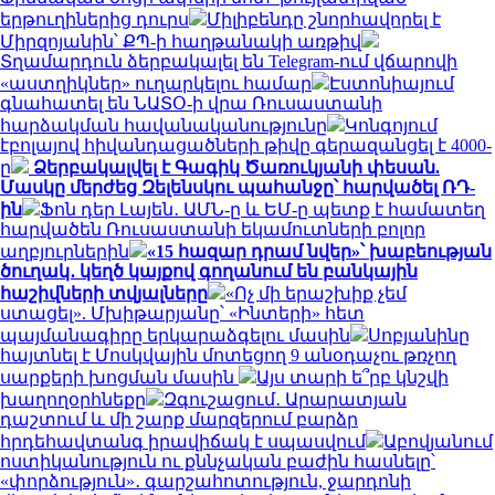
երթուղիներից դուրս
Միլիբենդը շնորհավորել է
Միրզոյանին՝ ՔՊ-ի հաղթանակի առթիվ
Տղամարդուն ձերբակալել են Telegram-ում վճարովի
«աստղիկներ» ուղարկելու համար
Էստոնիայում
գնահատել են ՆԱՏՕ-ի վրա Ռուսաստանի
հարձակման հավանականությունը
Կոնգոյում
էբոլայով հիվանդացածների թիվը գերազանցել է 4000-
ը
Ձերբակալվել է Գագիկ Ծառուկյանի փեսան.
Մասկը մերժեց Զելենսկու պահանջը՝ հարվածել ՌԴ-
ին
Ֆոն դեր Լայեն․ ԱՄՆ-ը և ԵՄ-ը պետք է համատեղ
հարվածեն Ռուսաստանի եկամուտների բոլոր
աղբյուրներին
«15 հազար դրամ նվեր»՝ խաբեության
ծուղակ․ կեղծ կայքով գողանում են բանկային
հաշիվների տվյալները
«Ոչ մի երաշխիք չեմ
ստացել». Մխիթարյանը՝ «Ինտերի» հետ
պայմանագիրը երկարաձգելու մասին
Սոբյանինը
հայտնել է Մոսկվային մոտեցող 9 անօդաչու թռչող
սարքերի խոցման մասին
Այս տարի ե՞րբ կնշվի
խաղողօրհնեքը
Զգուշացում․ Արարատյան
դաշտում և մի շարք մարզերում բարձր
հրդեհավտանգ իրավիճակ է սպասվում
Աբովյանում
ոստիկանություն ու քննչական բաժին հասնելը՝
«փորձություն»․ գարշահոտություն, ջարդոնի