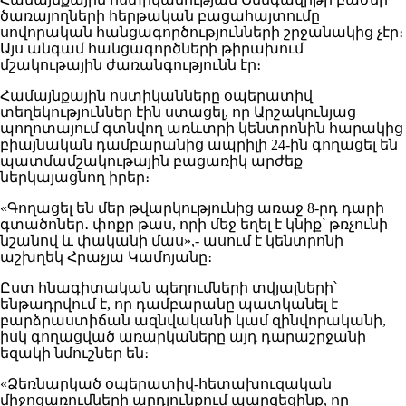
ծառայողների հերթական բացահայտումը
սովորական հանցագործությունների շրջանակից չէր։
Այս անգամ հանցագործների թիրախում
մշակութային ժառանգությունն էր։
Համայնքային ոստիկանները օպերատիվ
տեղեկություններ էին ստացել, որ Արշակունյաց
պողոտայում գտնվող առևտրի կենտրոնին հարակից
բիայնական դամբարանից ապրիլի 24-ին գողացել են
պատմամշակութային բացառիկ արժեք
ներկայացնող իրեր։
«Գողացել են մեր թվարկությունից առաջ 8-րդ դարի
գտածոներ․ փոքր թաս, որի մեջ եղել է կնիք՝ թռչունի
նշանով և փականի մաս»,- ասում է կենտրոնի
աշխղեկ Հրաչյա Կամոյանը։
Ըստ հնագիտական պեղումների տվյալների՝
ենթադրվում է, որ դամբարանը պատկանել է
բարձրաստիճան ազնվականի կամ զինվորականի,
իսկ գողացված առարկաները այդ դարաշրջանի
եզակի նմուշներ են։
«Ձեռնարկած օպերատիվ-հետախուզական
միջոցառումների արդյունքում պարզեցինք, որ