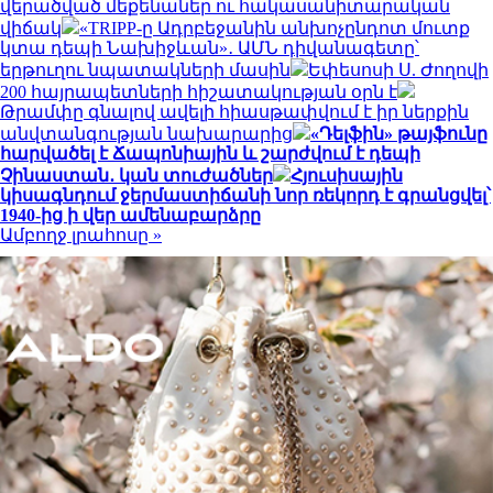
վերածված մեքենաներ ու հակասանիտարական
վիճակ
«TRIPP-ը Ադրբեջանին անխոչընդոտ մուտք
կտա դեպի Նախիջևան»․ ԱՄՆ դիվանագետը՝
երթուղու նպատակների մասին
Եփեսոսի Ս. Ժողովի
200 հայրապետների հիշատակության օրն է
Թրամփը գնալով ավելի հիասթափվում է իր ներքին
անվտանգության նախարարից
«Դելֆին» թայֆունը
հարվածել է Ճապոնիային և շարժվում է դեպի
Չինաստան․ կան տուժածներ
Հյուսիսային
կիսագնդում ջերմաստիճանի նոր ռեկորդ է գրանցվել՝
1940-ից ի վեր ամենաբարձրը
Ամբողջ լրահոսը »