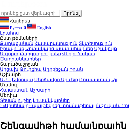
Հայերեն
Русский
English
Լրահոս
Ըստ թեմաների
Քաղաքական
Հասարակություն
Տնտեսություն
Իրավունք
Արտակարգ պատահարներ
Մշակույթ
Սպորտ
Հարցազրույցներ
Վերլուծական
Ծաղրանկարներ
Տարածաշրջան
Արցախ
Թուրքիա
Ադրբեջան
Իրան
Աշխարհ
ԱՄՆ
Եվրոպա
Մերձավոր Արևելք
Ռուսաստան
Այլ
Մամուլ
Հայաստան
Աշխարհ
Մեդիա
Տեսանյութեր
Լուսանկարներ
սենալը» պայթեցրեց տրանսֆերային շուկան․ Բրունո Գ
Շենգավիթի համայնքային