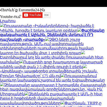
Հետևե՛ք Euromedia24-ին
Youtube-ում`
Լրահոս
Ռուսաստանը «Իսկանդերներով» հարվածել է
Կիևին․ խոցվել է երկու կարևոր օբյեկտ
Փաշինյանը
զանգահարել է Ալիևին. Զելենսկին մտնում է ՌԴ
դաշնակցի «տարածք»
ՉԹՕ-ների շուրջ
դավադրություն․ ԱՄՆ-ում այլմոլորակային
տեխնոլոգիաների ուսումնասիրության համար
կարող էր ծախսվել մոտ 1 տրիլիոն դոլար
Էստոնիայում կոչ են արել փակել Ռուսաստանի հետ
սահմանը
Ուգալդեի գոլը խաղադրույք կատարած
անձին ավելի քան 2,5 միլիոն ռուբլի է բերել
«Արսենալը» պայթեցրեց տրանսֆերային շուկան․
Բրունո Գիմարայեշը՝ £75 մլն-ով
Ռուսաստանում
կարևոր նախազգուշացում են արել Եվրամիությանը
Չինաստանը պատրաստ է խորացնել Հայաստանի
հետ ռազմավարական գործընկերությունը․ Վան Ին՝
Միրզոյանին
Զելենսկին բացահայտել է ԱՄՆ-ի հետ
Patriot-ի հրթիռների մատակարարման
պայմանավորվածությունները
Փաշինյան․ TRIPP-ը