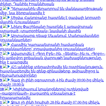
լինելը. Դանիել Իոաննիսյան
2
Դերասանին մեղադրում են մանկապղծության
մեջ․ նա ձերբակալվել է
3
Սիլվա Հակոբյանը հայտնել է ցավալի կորստի
մասին (Լուսանկար)
4
Նիկոլ Փաշինյանը հայտնել է առավոտյան
ստացած «տարօրինակ» նամակի մասին
5
Արտակարգ դեպք Սևանում. Մանրամասներ
(լուսանկարներ)
6
Հասմիկ Կարապետյանի համարձակ
լուսանկարները՝ լողավազանից (լուսանկարներ)
7
Ավարտվել է «Գող Բջե»-ին, «Տեցիկ»-ին ու «Գոջո»-
ին առնչվող քրեական վարույթի նախաքննությունը.
ինչ է պարզվել
8
425 անձինք տեղափոխվել են ոստիկանություն․
հայտնաբերվել են զենք-զինամթերք, թմրամիջոց և
հետախուզվողներ
9
Գազ չի լինի օգոստոսի 4-ին ժամը 09:00-ից մինչև
ժամը 18:00-ն
10
Կիլիկիայում կրակոցներով ուղեկցված
«ռազբորկայի» բացառիկ տեսանյութ է
հրապարակվել
1
Ջուր չի լինի հուլիսի 28-ին ժամը 07.00-ից մինչև