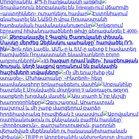
Միրզոյանին՝ ՔՊ-ի հաղթանակի առթիվ
Տղամարդուն ձերբակալել են Telegram-ում վճարովի
«աստղիկներ» ուղարկելու համար
Էստոնիայում
գնահատել են ՆԱՏՕ-ի վրա Ռուսաստանի
հարձակման հավանականությունը
Կոնգոյում
էբոլայով հիվանդացածների թիվը գերազանցել է 4000-
ը
Ձերբակալվել է Գագիկ Ծառուկյանի փեսան.
Մասկը մերժեց Զելենսկու պահանջը՝ հարվածել ՌԴ-
ին
Ֆոն դեր Լայեն․ ԱՄՆ-ը և ԵՄ-ը պետք է համատեղ
հարվածեն Ռուսաստանի եկամուտների բոլոր
աղբյուրներին
«15 հազար դրամ նվեր»՝ խաբեության
ծուղակ․ կեղծ կայքով գողանում են բանկային
հաշիվների տվյալները
«Ոչ մի երաշխիք չեմ
ստացել». Մխիթարյանը՝ «Ինտերի» հետ
պայմանագիրը երկարաձգելու մասին
Սոբյանինը
հայտնել է Մոսկվային մոտեցող 9 անօդաչու թռչող
սարքերի խոցման մասին
Այս տարի ե՞րբ կնշվի
խաղողօրհնեքը
Զգուշացում․ Արարատյան
դաշտում և մի շարք մարզերում բարձր
հրդեհավտանգ իրավիճակ է սպասվում
Աբովյանում
ոստիկանություն ու քննչական բաժին հասնելը՝
«փորձություն»․ գարշահոտություն, ջարդոնի
վերածված մեքենաներ ու հակասանիտարական
վիճակ
«TRIPP-ը Ադրբեջանին անխոչընդոտ մուտք