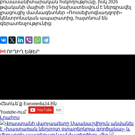
բուսասանիտարական հսկողությունը, իսկ 2026
թվականի մայիսի 19-ից նախատեսվում է ներգրավել
լրացուցիչ մասնագետներ «Ռոսսելխոզնադզորի»
կենտրոնական ապարատից, հայտնում են
գերատեսչությունից:
ՈՒՂԻՂ ԵԹԵՐ
Հետևե՛ք Euromedia24-ին
Youtube-ում`
Լրահոս
Վրաստանի վարչապետը Սաակաշվիլուն անվանել
է «խայտառակ կեղտոտ օտարերկրյա գործակալ» և
մեղադրել պատերազմ սանձազերծելու մեջ