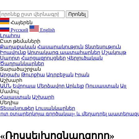
Հայերեն
Русский
English
Լրահոս
Ըստ թեմաների
Քաղաքական
Հասարակություն
Տնտեսություն
Իրավունք
Արտակարգ պատահարներ
Մշակույթ
Սպորտ
Հարցազրույցներ
Վերլուծական
Ծաղրանկարներ
Տարածաշրջան
Արցախ
Թուրքիա
Ադրբեջան
Իրան
Աշխարհ
ԱՄՆ
Եվրոպա
Մերձավոր Արևելք
Ռուսաստան
Այլ
Մամուլ
Հայաստան
Աշխարհ
Մեդիա
Տեսանյութեր
Լուսանկարներ
տարերկրյա գործակալ» և մեղադրել պատերազմ սան
«Ռոսսելխոզնադզորը»