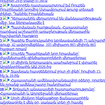
հուլիսի 29-ը ժամը 07.00-ն
2
Խստորեն դատապարտում եմ Ռուբեն
Ռուբինյանի կողմից Ստամբուլում թուրք տեսած
լինելը. Դանիել Իոաննիսյան
3
Դերասանին մեղադրում են մանկապղծության
մեջ․ նա ձերբակալվել է
4
Պատմական հաղթանակ․ Հայաստանը
դարձավ աշխարհի առաջնության մեդալային
հաշվարկի հաղթող
5
Գագիկ Ծառուկյանից կբռնագանձվի 75 անշարժ
գույք, 42 ավտոմեքենա, 105 միլիարդ 865 միլիոն 865
հազար դրամ
6
Սուրեն Պապիկյանի նոր հրամանը՝
ժամկետային զինծառայողների վերաբերյալ
7
10 միլիոն երկրպագու պահանջում է վտարել
Արգենտինային ԱԱ-2026-ից
8
Տասնյակ հասցեներում ջուր չի լինի՝ հուլիսի 15-
ին և 16-ին
9
Հայաստանի ամենավտանգավոր օձերը. որտեղ
են դրանք ամենաշատը հանդիպում
10
Տոկաևի անսպասելի հայտարարությունը՝
Հայաստանի և Ադրբեջանի վերաբերյալ
1
Սոչի մեկնող ինքնաթիռը ճանապարհին
անցկացրել է մեկ օր, սակայն տեղ չի հասել