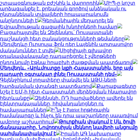
շտապօգնության բժշկին և վարորդին
ՄԻՊ-ը կոշտ
արձագանքել է․ քրեական գործով անձնական ու
ընտանեկան տվյալների հրապարակումն
անընդունելի է
Գերմանիային մեղադրել են
Եվրամիության գազային խնդիրների համար
Բացահայտվել են Զելենսկու՝ Ռուսաստանի
դաշնակցի հետ բանակցությունների թեմաները
Մեդվեդևը Ուրսուլա ֆոն դեր Լայենին արտասովոր
մականուններ է տվել
Սիցիլիայի գլխավոր
օդանավակայանը դադարեցրել է չվերթների
ընդունումը Էթնա հրաբխի ժայթքման պատճառով
Մեդվեդև․ «Արևմուտքը կլքի Հայաստանին, երբ այն
դադարի օգտակար լինել Ռուսաստանի դեմ»
Գելենջիկում լողափերը փակվել են ԱԹՍ-ների
հարձակման վտանգի պատճառով
Քաղաքագետը
նշել է ԵՄ-ի հետ Հայաստանի մերձեցման հնարավոր
հետևանքը
Զելենսկի․ ՌԴ հարվածները ավերել են
էլեկտրակայաններ, հիվանդանոցներ ու
համալսարաններ
Ի՞նչ է Patriot հրթիռային
համակարգը և ինչու են դրա պաշարները սպառվում
ամբողջ աշխարհում
Թուրքիան փակում է Սև ծովի
ճանապարհը․ Նովոռոսիյսկ մեկնող նավերի անցումը
սահմանափակվում է
Իրանի ԱԳ նախարարը
հարևան մահմեդական երկրներին «իսկական