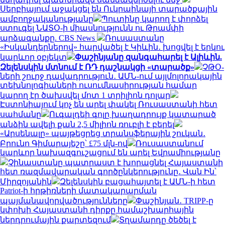
Սերբիայում աջակցել են Ուկրաինայի տարածքային
ամբողջականությանը
Պուտինը կարող է փորձել
ստուգել ՆԱՏՕ-ի միասնությունն ու Թրամփի
արձագանքը. CBS News
Ռուսաստանը
«Իսկանդերներով» հարվածել է Կիևին․ խոցվել է երկու
կարևոր օբյեկտ
Փաշինյանը զանգահարել է Ալիևին.
Զելենսկին մտնում է ՌԴ դաշնակցի «տարածք»
ՉԹՕ-
ների շուրջ դավադրություն․ ԱՄՆ-ում այլմոլորակային
տեխնոլոգիաների ուսումնասիրության համար
կարող էր ծախսվել մոտ 1 տրիլիոն դոլար
Էստոնիայում կոչ են արել փակել Ռուսաստանի հետ
սահմանը
Ուգալդեի գոլը խաղադրույք կատարած
անձին ավելի քան 2,5 միլիոն ռուբլի է բերել
«Արսենալը» պայթեցրեց տրանսֆերային շուկան․
Բրունո Գիմարայեշը՝ £75 մլն-ով
Ռուսաստանում
կարևոր նախազգուշացում են արել Եվրամիությանը
Չինաստանը պատրաստ է խորացնել Հայաստանի
հետ ռազմավարական գործընկերությունը․ Վան Ին՝
Միրզոյանին
Զելենսկին բացահայտել է ԱՄՆ-ի հետ
Patriot-ի հրթիռների մատակարարման
պայմանավորվածությունները
Փաշինյան․ TRIPP-ը
կփոխի Հայաստանի դիրքը համաշխարհային
ներդրումային քարտեզում
Տղամարդը ծեծել է