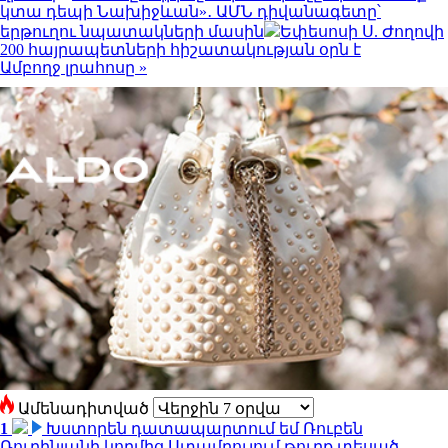
կտա դեպի Նախիջևան»․ ԱՄՆ դիվանագետը՝
երթուղու նպատակների մասին
Եփեսոսի Ս. Ժողովի
200 հայրապետների հիշատակության օրն է
Ամբողջ լրահոսը »
Ամենադիտված
1
Խստորեն դատապարտում եմ Ռուբեն
Ռուբինյանի կողմից Ստամբուլում թուրք տեսած