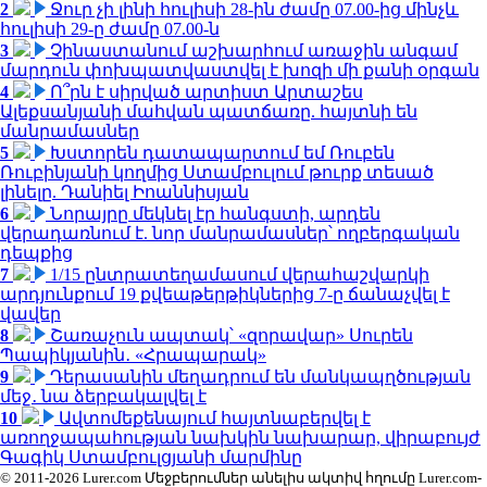
2
Ջուր չի լինի հուլիսի 28-ին ժամը 07.00-ից մինչև
հուլիսի 29-ը ժամը 07.00-ն
3
Չինաստանում աշխարհում առաջին անգամ
մարդուն փոխպատվաստվել է խոզի մի քանի օրգան
4
Ո՞րն է սիրված արտիստ Արտաշես
Ալեքսանյանի մահվան պատճառը. հայտնի են
մանրամասներ
5
Խստորեն դատապարտում եմ Ռուբեն
Ռուբինյանի կողմից Ստամբուլում թուրք տեսած
լինելը. Դանիել Իոաննիսյան
6
Նորայրը մեկնել էր հանգստի, արդեն
վերադառնում է. նոր մանրամասներ՝ ողբերգական
դեպքից
7
1/15 ընտրատեղամասում վերահաշվարկի
արդյունքում 19 քվեաթերթիկներից 7-ը ճանաչվել է
վավեր
8
Շառաչուն ապտակ՝ «զորավար» Սուրեն
Պապիկյանին․ «Հրապարակ»
9
Դերասանին մեղադրում են մանկապղծության
մեջ․ նա ձերբակալվել է
10
Ավտոմեքենայում հայտնաբերվել է
առողջապահության նախկին նախարար, վիրաբույժ
Գագիկ Ստամբուլցյանի մարմինը
© 2011-2026 Lurer.com Մեջբերումներ անելիս ակտիվ հղումը Lurer.com-