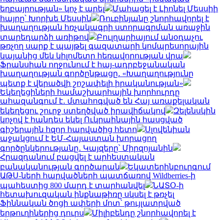
եղբայրության» կոչ է արել
Մահացել է Լիոնել Մեսսիի
հայրը՝ Խորխե Մեսսին
Ռուբինյանը շնորհավորել է
խաղաղության հռչակագրի ստորագրման առաջին
տարեդարձի առիթով
Բուլղարիայում անօդաչու
թռչող սարք է պայթել գազատարի կոմպրեսորային
կայանից մեկ կիլոմետր հեռավորության վրա
Ֆրանսիան ողջունում է հայ-ադրբեջանական
խաղաղության գործընթացը․ «Խաղաղությունը
պետք է վերածվի շոշափելի իրականության»
Եկեղեցիների համաշխարհային խորհուրդը
ահազանգում է․ մտահոգված են Հայ առաքելական
եկեղեցու շուրջ ստեղծված իրավիճակով
Զելենսկին
կոչով է հանդես եկել Ուկրաինային հասցված
գիշերային հզոր հարվածից հետո
Սլովենիան
աջակցում է ԵՄ-Հայաստան խորացող
գործընկերությանը․ Կայզերը՝ Միրզոյանին
Հրազդանում բացվել է արհեստական
բանականության գործարան
Եկատերինբուրգում
ԱԹՍ-ների հարվածների պատճառով Wildberries-ի
պահեստից 800 մարդ է տարհանվել
ՆԱՏՕ-ի
հետախուզական ինքնաթիռը սկսել է թռչել
Ֆիննական ծոցի ափերի մոտ՝ թույլատրված
երթուղիներից դուրս
Միլիբենդը շնորհավորել է