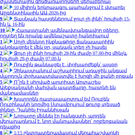
ժամկետային զինծառայողների վերաբերյալ
8
10 միլիոն երկրպագու պահանջում է վտարել
Արգենտինային ԱԱ-2026-ից
9
Տասնյակ հասցեներում ջուր չի լինի՝ հուլիսի 15-
ին և 16-ին
10
Հայաստանի ամենավտանգավոր օձերը.
որտեղ են դրանք ամենաշատը հանդիպում
1
Սոչի մեկնող ինքնաթիռը ճանապարհին
անցկացրել է մեկ օր, սակայն տեղ չի հասել
2
Ջուր չի լինի հուլիսի 28-ին ժամը 07.00-ից մինչև
հուլիսի 29-ը ժամը 07.00-ն
3
Ռուբլին թանկացել է․ փոխարժեքն՝ այսօր
4
Չինաստանում աշխարհում առաջին անգամ
մարդուն փոխպատվաստվել է խոզի մի քանի օրգան
5
Ո՞րն է սիրված արտիստ Արտաշես
Ալեքսանյանի մահվան պատճառը. հայտնի են
մանրամասներ
6
Խստորեն դատապարտում եմ Ռուբեն
Ռուբինյանի կողմից Ստամբուլում թուրք տեսած
լինելը. Դանիել Իոաննիսյան
7
Նորայրը մեկնել էր հանգստի, արդեն
վերադառնում է. նոր մանրամասներ՝ ողբերգական
դեպքից
8
1/15 ընտրատեղամասում վերահաշվարկի