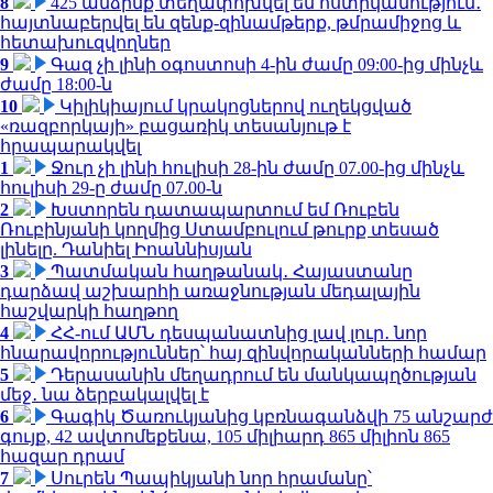
8
425 անձինք տեղափոխվել են ոստիկանություն․
հայտնաբերվել են զենք-զինամթերք, թմրամիջոց և
հետախուզվողներ
9
Գազ չի լինի օգոստոսի 4-ին ժամը 09:00-ից մինչև
ժամը 18:00-ն
10
Կիլիկիայում կրակոցներով ուղեկցված
«ռազբորկայի» բացառիկ տեսանյութ է
հրապարակվել
1
Ջուր չի լինի հուլիսի 28-ին ժամը 07.00-ից մինչև
հուլիսի 29-ը ժամը 07.00-ն
2
Խստորեն դատապարտում եմ Ռուբեն
Ռուբինյանի կողմից Ստամբուլում թուրք տեսած
լինելը. Դանիել Իոաննիսյան
3
Պատմական հաղթանակ․ Հայաստանը
դարձավ աշխարհի առաջնության մեդալային
հաշվարկի հաղթող
4
ՀՀ-ում ԱՄՆ դեսպանատնից լավ լուր․ նոր
հնարավորություններ՝ հայ զինվորականների համար
5
Դերասանին մեղադրում են մանկապղծության
մեջ․ նա ձերբակալվել է
6
Գագիկ Ծառուկյանից կբռնագանձվի 75 անշարժ
գույք, 42 ավտոմեքենա, 105 միլիարդ 865 միլիոն 865
հազար դրամ
7
Սուրեն Պապիկյանի նոր հրամանը՝