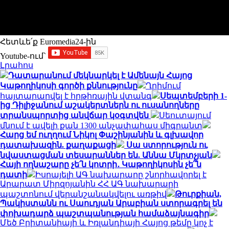
Հետևե՛ք Euromedia24-ին
Youtube-ում`
Լրահոս
Դատարանում մեկնարկել է Ամենայն Հայոց
Կաթողիկոսի գործի քննությունը
Ղրիմում
հայտարարվել է հրթիռային վտանգ
Սեպտեմբերի 1-
ից Դիլիջանում աշակերտներն ու ուսանողները
տրանսպորտից անվճար կօգտվեն
Սեուտայում
մնում է ավելի քան 1300 անչափահաս միգրանտ
Հարց եմ ուղղում Նիկոլ Փաշինյանին և գլխավոր
դատախազին. քաղաքացի
Սա ստորություն ու
նվաստացման տեսարաններ են. Աննա Մկրտչյան
Հայի ողնաշարը չե՛ն կոտրի․ Կաթողիկոսին չե՞ն
դատի
Իսրայելի ԱԳ նախարարը շնորհավորել է
Արարատ Միրզոյանին ՀՀ ԱԳ նախարարի
պաշտոնում վերանշանակվելու առթիվ
Թուրքիան,
Պակիստանն ու Սաուդյան Արաբիան ստորագրել են
փոխադարձ պաշտպանության համաձայնագիր
Մեծ Բրիտանիայի և Իռլանդիայի Հայոց թեմը կոչ է