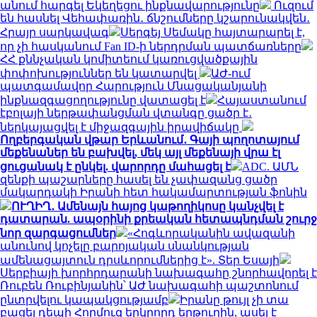
անում հարգել Եկեղեցու ինքնավարությունը
Ուզում
են հասնել Վեհափառին․ ճնշումները կշարունակվեն․
Հրայր սարկավագ
Սերգեյ Սեմակը հայտարարել է,
որ չի հասկանում Fan ID-ի ներդրման պատճառները
ՀՀ քննչական կոմիտեում կառուցվածքային
փոփոխություններ են կատարվել
ԱԺ-ում
պատգամավոր Հարություն Մնացականյանի
ինքնազգացողությունը վատացել է
Հայաստանում
էբոլայի ներթափանցման վտանգը ցածր է․
ներկայացվել է միջազգային իրավիճակը
Ողբերգական վթար Երևանում․ Գայի պողոտայում
մեքենաներ են բախվել, մեկ այլ մեքենայի վրա էլ
ցուցանակ է ընկել. վարորդը մահացել է
ADC. ԱՄՆ
զենքի պաշարները հասել են չափազանց ցածր
մակարդակի Իրանի հետ հակամարտության ֆոնին
ՈՒՂԻՂ․ Ամենայն հայոց կաթողիկոսը կանչվել է
դատարան. ապօրինի քրեական հետապնդման շուրջ
նոր զարգացումներ
«Հոգևորականին ավազանի
անունով կոչելը բարոյական սնանկության
ամենացայտուն դրսևորումներից է». Տեր Եսայի
Սերբիայի խորհրդարանի նախագահը շնորհավորել է
Ռուբեն Ռուբինյանին՝ ԱԺ նախագահի պաշտոնում
ընտրվելու կապակցությամբ
Իրանը թույլ չի տա
բացել դեպի Հորմուզ երկրորդ երթուղին, ասել է