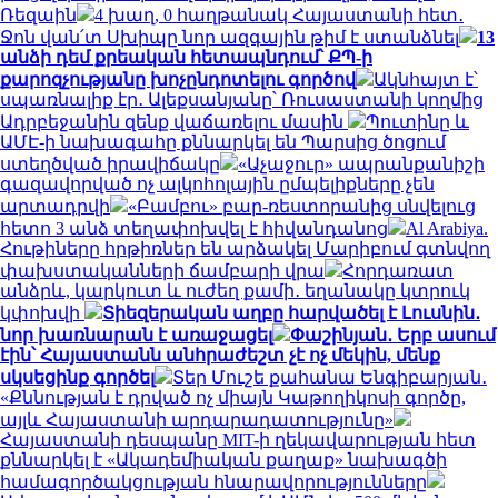
Ռեզաին
4 խաղ, 0 հաղթանակ Հայաստանի հետ․
Ջոն վան՛տ Սխիպը նոր ազգային թիմ է ստանձնել
13
անձի դեմ քրեական հետապնդում՝ ՔՊ-ի
քարոզչությանը խոչընդոտելու գործով
Ակնհայտ է՝
սպառնալիք էր․ Ալեքսանյանը՝ Ռուսաստանի կողմից
Ադրբեջանին զենք վաճառելու մասին
Պուտինը և
ԱՄԷ-ի նախագահը քննարկել են Պարսից ծոցում
ստեղծված իրավիճակը
«Աչաջուր» ապրանքանիշի
գազավորված ոչ ալկոհոլային ըմպելիքները չեն
արտադրվի
«Բամբու» բար-ռեստորանից սնվելուց
հետո 3 անձ տեղափոխվել է հիվանդանոց
Al Arabiya.
Հութիները հրթիռներ են արձակել Մարիբում գտնվող
փախստականների ճամբարի վրա
Հորդառատ
անձրև, կարկուտ և ուժեղ քամի․ եղանակը կտրուկ
կփոխվի
Տիեզերական աղբը հարվածել է Լուսնին․
նոր խառնարան է առաջացել
Փաշինյան․ Երբ ասում
էին՝ Հայաստանն անհրաժեշտ չէ ոչ մեկին, մենք
սկսեցինք գործել
Տեր Մուշե քահանա Ենգիբարյան․
«Քննության է դրված ոչ միայն Կաթողիկոսի գործը,
այլև Հայաստանի արդարադատությունը»
Հայաստանի դեսպանը MIT-ի ղեկավարության հետ
քննարկել է «Ակադեմիական քաղաք» նախագծի
համագործակցության հնարավորությունները