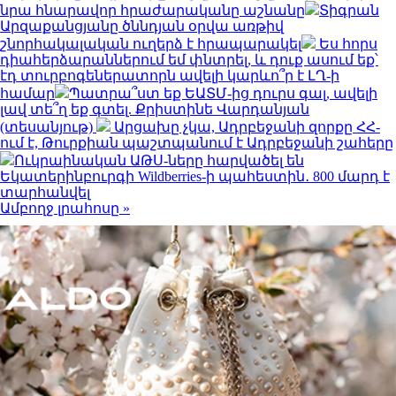
նրա հնարավոր հրաժարականը աշնանը
Տիգրան
Արզաքանցյանը ծննդյան օրվա առթիվ
շնորհակալական ուղերձ է հրապարակել
Ես հորս
դիահերձարաններում եմ փնտրել, և դուք ասում եք՝
էդ տուրբոգեներատորն ավելի կարևո՞ր է ԼՂ-ի
համար
Պատրա՞ստ եք ԵԱՏՄ-ից դուրս գալ, ավելի
լավ տե՞ղ եք գտել. Քրիստինե Վարդանյան
(տեսանյութ)
Արցախը չկա, Ադրբեջանի զորքը ՀՀ-
ում է, Թուրքիան պաշտպանում է Ադրբեջանի շահերը
Ուկրաինական ԱԹՍ-ները հարվածել են
Եկատերինբուրգի Wildberries-ի պահեստին․ 800 մարդ է
տարհանվել
Ամբողջ լրահոսը »