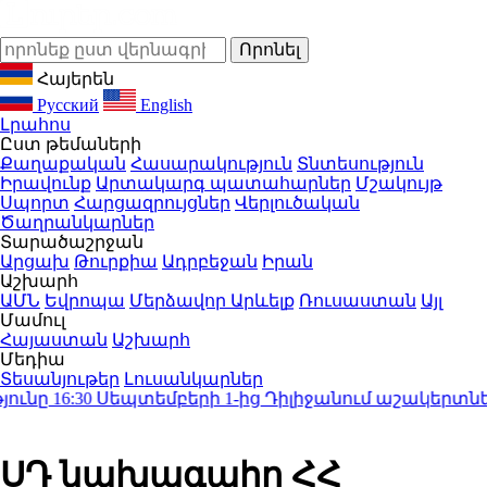
Հայերեն
Русский
English
Լրահոս
Ըստ թեմաների
Քաղաքական
Հասարակություն
Տնտեսություն
Իրավունք
Արտակարգ պատահարներ
Մշակույթ
Սպորտ
Հարցազրույցներ
Վերլուծական
Ծաղրանկարներ
Տարածաշրջան
Արցախ
Թուրքիա
Ադրբեջան
Իրան
Աշխարհ
ԱՄՆ
Եվրոպա
Մերձավոր Արևելք
Ռուսաստան
Այլ
Մամուլ
Հայաստան
Աշխարհ
Մեդիա
Տեսանյութեր
Լուսանկարներ
նը
16:30
Սեպտեմբերի 1-ից Դիլիջանում աշակերտներն
ՍԴ նախագահը ՀՀ