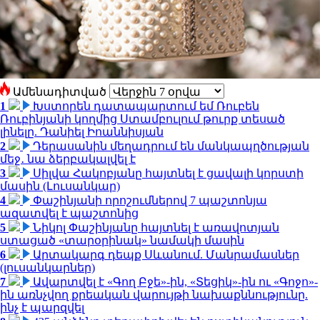
Ամենադիտված
1
Խստորեն դատապարտում եմ Ռուբեն
Ռուբինյանի կողմից Ստամբուլում թուրք տեսած
լինելը. Դանիել Իոաննիսյան
2
Դերասանին մեղադրում են մանկապղծության
մեջ․ նա ձերբակալվել է
3
Սիլվա Հակոբյանը հայտնել է ցավալի կորստի
մասին (Լուսանկար)
4
Փաշինյանի որոշումներով 7 պաշտոնյա
ազատվել է պաշտոնից
5
Նիկոլ Փաշինյանը հայտնել է առավոտյան
ստացած «տարօրինակ» նամակի մասին
6
Արտակարգ դեպք Սևանում. Մանրամասներ
(լուսանկարներ)
7
Ավարտվել է «Գող Բջե»-ին, «Տեցիկ»-ին ու «Գոջո»-
ին առնչվող քրեական վարույթի նախաքննությունը.
ինչ է պարզվել