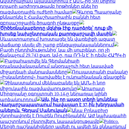
Ավստրալիան պլանավորում է ԱՄՆ-ից 500 միլիոն
դոլարի արժողությամբ հրթիռներ գնել իր
ռազմաօդային ուժերի համար
Գևորգ Պապոյանը
քննարկել է Համաշխարհային բանկի հետ
զբոսաշրջային ծրագրի ընթացքը
Ծիծեռնակաբերդը մզկիթ էիք դարձրել՝ դուք մի
խոսեք նախընտրական քարոզարշավի մասին
Սևաստոպոլում խոստացել են վառելիքի ազատ
վաճառք սկսել մի շարք բենզալցակայաններում
Բացի ընդդիմությունից՝ կա մի սուբյեկտ, որ չի
ճանաչում 29.743 քառ. կմ-ը. դա ՌԴ-ն է՝ ի դեմս ՀԱՊԿ-ի
Բացահայտվել են Գերմանիայի
օդանավակայանում անօդաչուի հետ կապված
միջադեպի մանրամասները
Ռուսաստանի բանակը
«Իսկանդերով» հարվածել է ուկրաինական գնացքին
Չինաստանում մեկնաբանել են ԱՄՆ-ի նոր
միջուկային ռազմավարությունը
Արարատ
Միրզոյանը օգոստոսի 10-14-ը ներառյալ կլինի
արձակուրդում
Այն, ինչ որ այսօր տեղի կունենա
Վաղարշապատաում հավասար է 37-ին խեղդամահ
անելուն. Գեղամ Մանուկյան
Անա Բրնաբիչը
շնորհավորել է Ռուբեն Ռուբինյանին՝ ԱԺ նախագահի
պաշտոնում ընտրվելու կապակցությամբ
Politico.
Մերցի դաշնակիցները ավելի ու ավելի են քննարկում