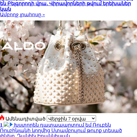
են Բելգորոդի վրա․ Վիրավորների թվում երեխաներ
կան
Ամբողջ լրահոսը »
Ամենադիտված
1
Խստորեն դատապարտում եմ Ռուբեն
Ռուբինյանի կողմից Ստամբուլում թուրք տեսած
լինելը. Դանիել Իոաննիսյան