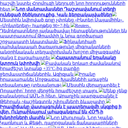
հաշվի նստել Հորմուզի նեղուցի նոր իրողությունների
հետ
Նոր մանրամասներ Դաշտավանում տեղի
ունեցած ծեծկռտուքից. Կան ձերբակալվածներ
Մեսսիին նվիրված գոլը չփրկեց «Ինտեր Մայամիին»․
«Մոնտերեյը» հաղթեց 90+7-ին
Reuters․
Դեմոկրատները լայնածավալ հետաքննություններ են
պատրաստում Թրամփի և նրա գործարար
շրջապատի նկատմամբ
Ֆինլանդիայի
սահմանապահ ծառայությունը միգրանտների
անօրինական տեղափոխման խոշոր միջազգային
ցանց է բացահայտել
Հայաստանում եղանակը
կտրուկ կփոխվի
Բավական երկար ժամանակով
հրաժեշտ կտանք +35°C-ից բարձր
ջերմաստիճաններին. Ազիզյան
Իրանը
հրապարակել Մոջթաբա Խամենեիի առաջին
տեսանյութը (տեսանյութ)
Մեսսին վերադարձել է
Ռոսարիո՝ հորը վերջին հրաժեշտը տալու
Մենք չենք
բանակցում ԱՄՆ-ի հետ․ Արաղչին պարզաբանել է
Թեհրան–Վաշինգտոն շփումների ձևաչափը
Իրավիճակը վատագույնն է պատերազմի սկզբից ի
վեր․ Ուկրաինայում ահազանգում են ՀՕՊ-ի
խնդիրների մասին
Նոր Ախուրյան, Նոր Կյանք,
Կառնուտ և Քեթի․ դպրոցական ճանապարհների