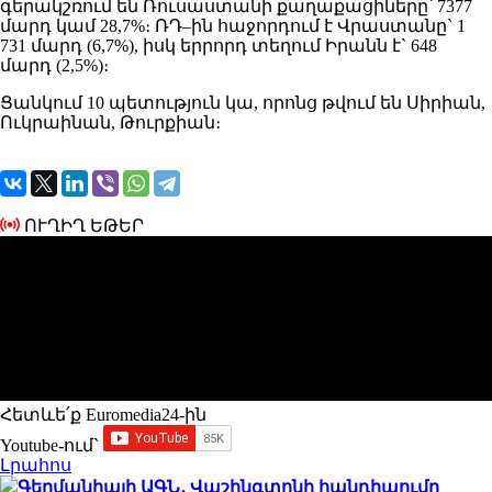
գերակշռում են Ռուսաստանի քաղաքացիները՝ 7377
մարդ կամ 28,7%։ ՌԴ–ին հաջորդում է Վրաստանը` 1
731 մարդ (6,7%), իսկ երրորդ տեղում Իրանն է` 648
մարդ (2,5%)։
Ցանկում 10 պետություն կա, որոնց թվում են Սիրիան,
Ուկրաինան, Թուրքիան։
ՈՒՂԻՂ ԵԹԵՐ
Հետևե՛ք Euromedia24-ին
Youtube-ում`
Լրահոս
Գերմանիայի ԱԳՆ․ Վաշինգտոնի հանդիպումը