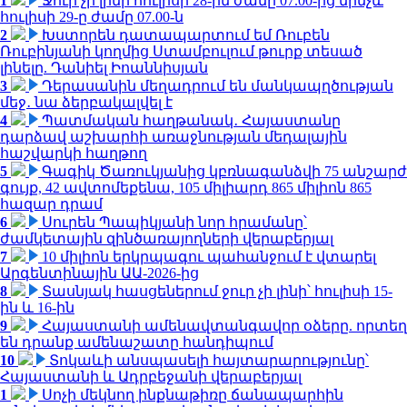
1
Ջուր չի լինի հուլիսի 28-ին ժամը 07.00-ից մինչև
հուլիսի 29-ը ժամը 07.00-ն
2
Խստորեն դատապարտում եմ Ռուբեն
Ռուբինյանի կողմից Ստամբուլում թուրք տեսած
լինելը. Դանիել Իոաննիսյան
3
Դերասանին մեղադրում են մանկապղծության
մեջ․ նա ձերբակալվել է
4
Պատմական հաղթանակ․ Հայաստանը
դարձավ աշխարհի առաջնության մեդալային
հաշվարկի հաղթող
5
Գագիկ Ծառուկյանից կբռնագանձվի 75 անշարժ
գույք, 42 ավտոմեքենա, 105 միլիարդ 865 միլիոն 865
հազար դրամ
6
Սուրեն Պապիկյանի նոր հրամանը՝
ժամկետային զինծառայողների վերաբերյալ
7
10 միլիոն երկրպագու պահանջում է վտարել
Արգենտինային ԱԱ-2026-ից
8
Տասնյակ հասցեներում ջուր չի լինի՝ հուլիսի 15-
ին և 16-ին
9
Հայաստանի ամենավտանգավոր օձերը. որտեղ
են դրանք ամենաշատը հանդիպում
10
Տոկաևի անսպասելի հայտարարությունը՝
Հայաստանի և Ադրբեջանի վերաբերյալ
1
Սոչի մեկնող ինքնաթիռը ճանապարհին