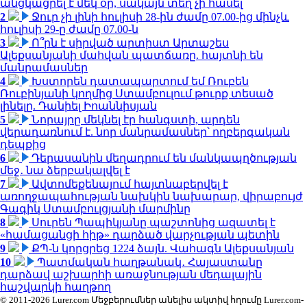
անցկացրել է մեկ օր, սակայն տեղ չի հասել
2
Ջուր չի լինի հուլիսի 28-ին ժամը 07.00-ից մինչև
հուլիսի 29-ը ժամը 07.00-ն
3
Ո՞րն է սիրված արտիստ Արտաշես
Ալեքսանյանի մահվան պատճառը. հայտնի են
մանրամասներ
4
Խստորեն դատապարտում եմ Ռուբեն
Ռուբինյանի կողմից Ստամբուլում թուրք տեսած
լինելը. Դանիել Իոաննիսյան
5
Նորայրը մեկնել էր հանգստի, արդեն
վերադառնում է. նոր մանրամասներ՝ ողբերգական
դեպքից
6
Դերասանին մեղադրում են մանկապղծության
մեջ․ նա ձերբակալվել է
7
Ավտոմեքենայում հայտնաբերվել է
առողջապահության նախկին նախարար, վիրաբույժ
Գագիկ Ստամբուլցյանի մարմինը
8
Սուրեն Պապիկյանը պաշտոնից ազատել է
«համացանցի հիթ» դարձած վարչության պետին
9
ՔՊ-ն կորցրեց 1224 ձայն. Վահագն Ալեքսանյան
10
Պատմական հաղթանակ․ Հայաստանը
դարձավ աշխարհի առաջնության մեդալային
հաշվարկի հաղթող
© 2011-2026 Lurer.com Մեջբերումներ անելիս ակտիվ հղումը Lurer.com-