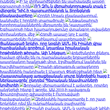
ունեցել
Ի՞նչ փոխարժեքներ են սահմանվել այսօր՝
օգոստոսի 9-ին
ՌԴ ԶՈւ-ն վերահսկողության տակ է
վերցրել ԴԺՀ-ի Վասյուտինսկոյե և Տորեցկոյե
բնակավայրերը
Հրդեհ Սոլակ բնակավայրում․
կանխվել է հրդեհի տարածումը
Նեթանյահուի
խորհրդականներին մեղադրել են Կատարին՝
Եգիպտոսի հետ խաղաղությունը վտանգող տվյալներ
փոխանցելու մեջ
Հռոմի պապը կոչ է արել
դադարեցնել Ուկրաինայում պատերազմը
Ցանկացած երկիր, որը կօգնի ԱՄՆ-ին Իրանի վրա
հարձակման գործում, կդառնա իրանական
հրթիռների թիրախ. Ալի Նիկզադ
Վրեժխնդիր լինելու
համար զինվել են ու դարանակալել եղբայրներին
պատկանող խանութի մոտ. Էջմիածնում կանխել են
հաշվեհարդարը
Իրանի գերագույն առաջնորդ
Խամենեին հանդիպել է Մասուդ Փեզեշքիանի հետ
Հայաստանյայց առաքելական սուրբ եկեղեցին հայց է
ներկայացրել՝ ընդդեմ Պետական եկամուտների
կոմիտեի
Ֆորլանը վերադառնում է այնտեղ, որտեղ
անջնջելի հետք է թողել․ ԱԱ-2010-ի լավագույն
ֆուտբոլիստը գլխավորել է Ուրուգվայի
հավաքականը
Զելենսկին հայտարարել է, որ շատ
երկրներ դեմ են ուկրաինական բալիստիկ
հրթիռներին
Իրանի բանակ․ ԱՄՆ-ն ստիպված կլինի