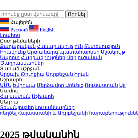
Հայերեն
Русский
English
Լրահոս
Ըստ թեմաների
Քաղաքական
Հասարակություն
Տնտեսություն
Իրավունք
Արտակարգ պատահարներ
Մշակույթ
Սպորտ
Հարցազրույցներ
Վերլուծական
Ծաղրանկարներ
Տարածաշրջան
Արցախ
Թուրքիա
Ադրբեջան
Իրան
Աշխարհ
ԱՄՆ
Եվրոպա
Մերձավոր Արևելք
Ռուսաստան
Այլ
Մամուլ
Հայաստան
Աշխարհ
Մեդիա
Տեսանյութեր
Լուսանկարներ
ել Հայաստանի և Ադրբեջանի հարաբերություններո
2025 թվականին