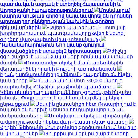
պատմական ազդակ է ստեղծել Հայաստանի և
Ադրբեջանի հարաբերություններում
Մոսկվայում
խարդախության գործով կալանավորել են դրոններ
արտադրող ընկերության նախկին և գործող
ղեկավարներին
«Ձվերի պատերազմ» Կոսովոյի
խորհրդարանում. պատգամավորը ձվեր է նետել
գործող վարչապետի վրա (տեսանյութ)
Դանակահարություն Նոր կյանք գյուղում.
վնասվածքներ է ստացել 2 երիտասարդ
Բժիշկը
զգուշացրել է ականջակալների հիմնական վտանգի
մասին
«Ռոսատոմը» սկսել է մասնագետներին
վերադարձնել Իրանի Բուշերի ատոմակայան
Իրանի սրճարաններից մեկում կրակոցներ են հնչել․
կան զոհեր
Չինաստանում մոտ 390,000 մարդ է
տարհանվել «Դելֆին» թայֆունի պատճառով
Կենդանակերպի այս նշանները չգիտեն, թե ինչպես
խնայել. Փողը կարող է անհետանալ մեկ երեկոյի
ընթացքում
Մեսսին ընտանիքի հետ Ռոսարիոյում է.
հայտնի են Խորխե Մեսսիի հուղարկավորության
մանրամասները
Մոսկվայում սկսել են փորձարկել
ամբողջությամբ ինքնավար «Լաստոչկա» գնացքը
Հրդեհ՝ Թեհրանի մոտ գտնվող գործարանում. կա զոհ
և վիրավորներ
Թուրքիայում երկրաշարժ է տեղի