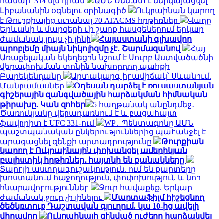
համար՝ 314 մլն դրամ
ԱՄՆ Սենատ է ներկայացվել
Լիբանանին օգնելու օրինագիծ
Ուկրաինան կարող
է Թուրքիայից ստանալ 70 ATACMS հրթիռներ
Վաղը
Երևանի և մարզերի մի շարք հասցեներում երկար
ժամանակ լույս չի լինի
Հայաստանի գլխավոր
պրոբլեմը միայն նիկոլիզմը չէ․ Շարմազանով
Հայ
Առաքելական եկեղեցին նշում է Սուրբ Աստվածածնի
վերափոխման տոնին նախորդող պահքի
Բարեկենդանը
Արտակարգ իրավիճակ՝ Սևանում.
Մանրամասներ
Օդեսան դարձել է ռուսաստանյան
գիշերային զանգվածային հարձակման հիմնական
թիրախը. Կան զոհեր
5 հաղթանակ անընդմեջ․
Ծառուկյանը վերադառնում է և բացահայտ
ֆավորիտ է UFC 331-ում
WP․ Պենտագոնը ԱՄՆ
պաշտպանական ընկերություններից պահանջել է
արագացնել զենքի արտադրությունը
Թուրքիան
կարող է Ուկրաինային փոխանցել ամերիկյան
բալիստիկ հրթիռներ․ հայտնի են քանակները
Տարոյի աստղագուշակություն. ում են քարտերը
խոստանում հաջողություն, փոփոխություն և նոր
հնարավորություններ
Ջուր հավաքեք. Երկար
ժամանակ ջուր չի լինելու
Մարտաֆիլմ հիշեցնող
ծեծկռտուք Դաշտավան գյուղում. կա 10-ից ավելի
վիրավոր
Ուկրաինայի զինված ուժերը հարձակվել