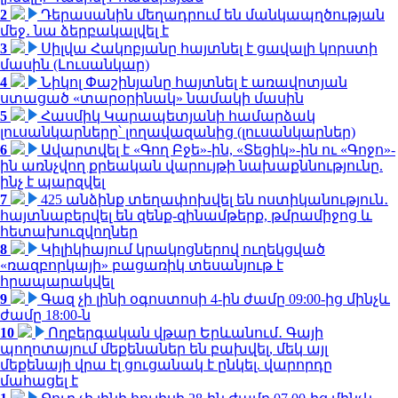
2
Դերասանին մեղադրում են մանկապղծության
մեջ․ նա ձերբակալվել է
3
Սիլվա Հակոբյանը հայտնել է ցավալի կորստի
մասին (Լուսանկար)
4
Նիկոլ Փաշինյանը հայտնել է առավոտյան
ստացած «տարօրինակ» նամակի մասին
5
Հասմիկ Կարապետյանի համարձակ
լուսանկարները՝ լողավազանից (լուսանկարներ)
6
Ավարտվել է «Գող Բջե»-ին, «Տեցիկ»-ին ու «Գոջո»-
ին առնչվող քրեական վարույթի նախաքննությունը.
ինչ է պարզվել
7
425 անձինք տեղափոխվել են ոստիկանություն․
հայտնաբերվել են զենք-զինամթերք, թմրամիջոց և
հետախուզվողներ
8
Կիլիկիայում կրակոցներով ուղեկցված
«ռազբորկայի» բացառիկ տեսանյութ է
հրապարակվել
9
Գազ չի լինի օգոստոսի 4-ին ժամը 09:00-ից մինչև
ժամը 18:00-ն
10
Ողբերգական վթար Երևանում․ Գայի
պողոտայում մեքենաներ են բախվել, մեկ այլ
մեքենայի վրա էլ ցուցանակ է ընկել. վարորդը
մահացել է