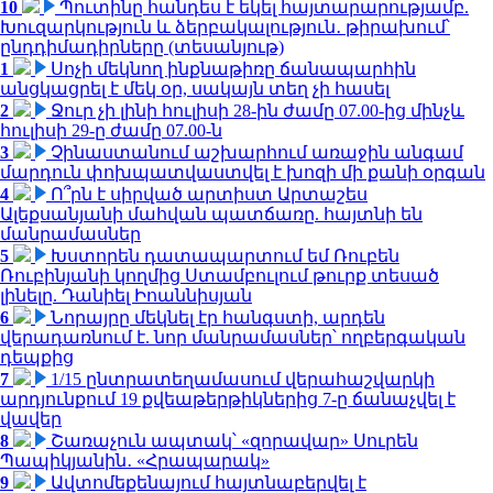
10
Պուտինը հանդես է եկել հայտարարությամբ.
Խուզարկություն և ձերբակալություն․ թիրախում՝
ընդդիմադիրները (տեսանյութ)
1
Սոչի մեկնող ինքնաթիռը ճանապարհին
անցկացրել է մեկ օր, սակայն տեղ չի հասել
2
Ջուր չի լինի հուլիսի 28-ին ժամը 07.00-ից մինչև
հուլիսի 29-ը ժամը 07.00-ն
3
Չինաստանում աշխարհում առաջին անգամ
մարդուն փոխպատվաստվել է խոզի մի քանի օրգան
4
Ո՞րն է սիրված արտիստ Արտաշես
Ալեքսանյանի մահվան պատճառը. հայտնի են
մանրամասներ
5
Խստորեն դատապարտում եմ Ռուբեն
Ռուբինյանի կողմից Ստամբուլում թուրք տեսած
լինելը. Դանիել Իոաննիսյան
6
Նորայրը մեկնել էր հանգստի, արդեն
վերադառնում է. նոր մանրամասներ՝ ողբերգական
դեպքից
7
1/15 ընտրատեղամասում վերահաշվարկի
արդյունքում 19 քվեաթերթիկներից 7-ը ճանաչվել է
վավեր
8
Շառաչուն ապտակ՝ «զորավար» Սուրեն
Պապիկյանին․ «Հրապարակ»
9
Ավտոմեքենայում հայտնաբերվել է