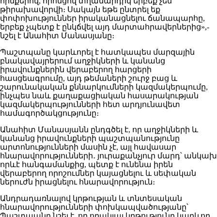
հիմքերով, որոնցով տղամարդիկ երբեք չեն
թիրախավորվի։ Սակայն եթե ընտրել եք
փոփոխություններ իրականացնելու ճանապարհը,
երբեք չպետք է ընկճվել այդ մարտահրավերներից»,-
նշել է Անահիտ Մանասյանը։
Պաշտպանը կարևորել է հատկապես մարզային
բնակավայրերում աղջիկների և կանանց
իրավունքներին վերաբերող հարցերի
հասցեագրումը, այդ թեմաների շուրջ բաց և
շարունակական քննարկումների կազմակերպումը,
ինչպես նաև քաղաքացիական հասարակության
կազմակերպությունների հետ արդյունավետ
համագործակցությունը։
Անահիտ Մանասյանն ընդգծել է, որ աղջիկների և
կանանց իրավունքների պաշտպանությունը
արտոնությունների մասին չէ, այլ հավասար
հնարավորությունների․ յուրաքանչյուր մարդ՝ անկախ
որևէ հանգամանքից, պետք է ունենա իրեն
վերաբերող որոշումներ կայացնելու և սեփական
ներուժն իրացնելու հնարավորություն։
Անդրադառնալով կրթության և տնտեսական
հնարավորությունների փոխկապվածությանը՝
Պաշտպանը նշել է, որ որակյալ կրթությունը կարևոր