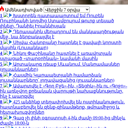
Ամենադիտված
1
Խստորեն դատապարտում եմ Ռուբեն
Ռուբինյանի կողմից Ստամբուլում թուրք տեսած
լինելը. Դանիել Իոաննիսյան
2
Դերասանին մեղադրում են մանկապղծության
մեջ․ նա ձերբակալվել է
3
Սիլվա Հակոբյանը հայտնել է ցավալի կորստի
մասին (Լուսանկար)
4
Նիկոլ Փաշինյանը հայտնել է առավոտյան
ստացած «տարօրինակ» նամակի մասին
5
Արտակարգ դեպք Սևանում. Մանրամասներ
(լուսանկարներ)
6
Հասմիկ Կարապետյանի համարձակ
լուսանկարները՝ լողավազանից (լուսանկարներ)
7
Ավարտվել է «Գող Բջե»-ին, «Տեցիկ»-ին ու «Գոջո»-
ին առնչվող քրեական վարույթի նախաքննությունը.
ինչ է պարզվել
8
425 անձինք տեղափոխվել են ոստիկանություն․
հայտնաբերվել են զենք-զինամթերք, թմրամիջոց և
հետախուզվողներ
9
Գազ չի լինի օգոստոսի 4-ին ժամը 09:00-ից մինչև
ժամը 18:00-ն