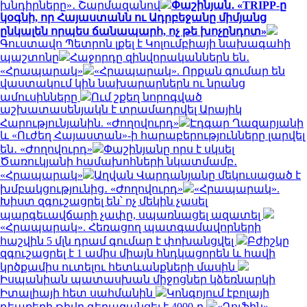
խնդիրները»․ Շարմազանով
Փաշինյան․ «TRIPP-ը
կօգնի, որ Հայաստանն ու Ադրբեջանը միմյանց
ընկալեն որպես ճանապարհ, ոչ թե խոչընդոտ»
Գուստավո Պետրոն լքել է Կոլումբիայի նախագահի
պաշտոնը
Հաջորդը զինվորականներն են․
«Հրապարակ»
«Հրապարակ». Որքան գումար են
վաստակում կին նախարարներն ու նրանց
ամուսինները
Ում շքեղ նորոգված
աշխատասենյակն է տրամադրվել Արայիկ
Հարությունյանին. «Ժողովուրդ»
Էդգար Ղազարյանի
և «Ուժեղ Հայաստան»-ի հարաբերությունները լարվել
են․ «Ժողովուրդ»
Փաշինյանը որս է սկսել
Ծառուկյանի համախոհների նկատմամբ․
«Հրապարակ»
Աղվան Վարդանյանը մեկուսացած է
խմբակցությունից․ «Ժողովուրդ»
«Հրապարակ».
Խիստ զգուշացրել են՝ ոչ մեկին չասել
պարգեւավճարի չափը, սպառնացել ազատել
«Հրապարակ». Հեռացող պատգամավորների
հաշվին 5 մլն դրամ գումար է փոխանցվել
Բժիշկը
զգուշացրել է 1 ամիս միայն հնդկացորեն և հավի
կրծքամիս ուտելու հետևանքների մասին
Իսպանիան պատասխան միջոցներ կձեռնարկի
Իտալիայի հետ սահմանին
Կոնգոյում էբոլայի
դեպքերի թիվը գերազանցել է 4000-ը
«Դոլֆին»