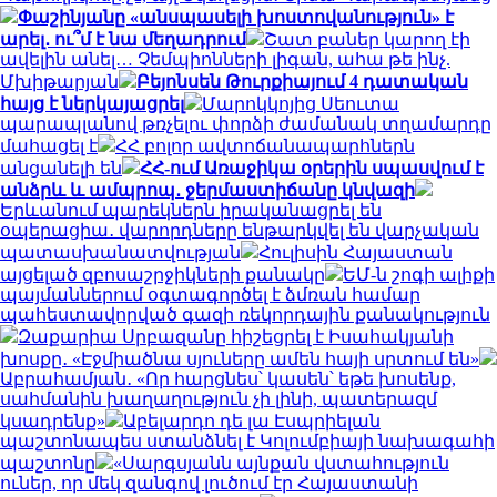
Փաշինյանը «անսպասելի խոստովանություն» է
արել․ ու՞մ է նա մեղադրում
Շատ բաներ կարող էի
ավելին անել… Չեմպիոնների լիգան, ահա թե ինչ.
Մխիթարյան
Բեյոնսեն Թուրքիայում 4 դատական
հայց է ներկայացրել
Մարոկկոյից Սեուտա
պարապլանով թռչելու փորձի ժամանակ տղամարդը
մահացել է
ՀՀ բոլոր ավտոճանապարհներն
անցանելի են
ՀՀ-ում Առաջիկա օրերին սպասվում է
անձրև և ամպրոպ․ ջերմաստիճանը կնվազի
Երևանում պարեկներն իրականացրել են
օպերացիա․ վարորդները ենթարկվել են վարչական
պատասխանատվության
Հուլիսին Հայաստան
այցելած զբոսաշրջիկների քանակը
ԵՄ-ն շոգի ալիքի
պայմաններում օգտագործել է ձմռան համար
պահեստավորված գազի ռեկորդային քանակություն
Զաքարիա Սրբազանը հիշեցրել է Իսահակյանի
խոսքը․ «Էջմիածնա սյուները ամեն հայի սրտում են»
Աբրահամյան․ «Որ հարցնես՝ կասեն՝ եթե խոսենք,
սահմանին խաղաղություն չի լինի, պատերազմ
կսադրենք»
Աբելարդո դե լա Էսպրիելան
պաշտոնապես ստանձնել է Կոլումբիայի նախագահի
պաշտոնը
«Սարգսյանն այնքան վստահություն
ուներ, որ մեկ զանգով լուծում էր Հայաստանի