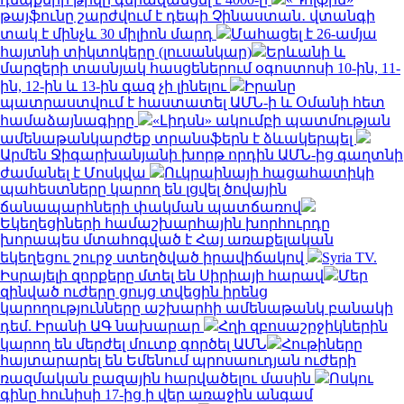
թայֆունը շարժվում է դեպի Չինաստան․ վտանգի
տակ է մինչև 30 միլիոն մարդ
Մահացել է 26-ամյա
հայտնի տիկտոկերը (լուսանկար)
Երևանի և
մարզերի տասնյակ հասցեներում օգոստոսի 10-ին, 11-
ին, 12-ին և 13-ին գազ չի լինելու
Իրանը
պատրաստվում է հաստատել ԱՄՆ-ի և Օմանի հետ
համաձայնագիրը
«Լիդսն» ակումբի պատմության
ամենաթանկարժեք տրանսֆերն է ձևակերպել
Արմեն Ջիգարխանյանի խորթ որդին ԱՄՆ-ից գաղտնի
ժամանել է Մոսկվա
Ուկրաինայի հացահատիկի
պահեստները կարող են լցվել ծովային
ճանապարհների փակման պատճառով
Եկեղեցիների համաշխարհային խորհուրդը
խորապես մտահոգված է Հայ առաքելական
եկեղեցու շուրջ ստեղծված իրավիճակով
Syria TV.
Իսրայելի զորքերը մտել են Սիրիայի հարավ
Մեր
զինված ուժերը ցույց տվեցին իրենց
կարողությունները աշխարհի ամենաթանկ բանակի
դեմ. Իրանի ԱԳ նախարար
Հղի զբոսաշրջիկներին
կարող են մերժել մուտք գործել ԱՄՆ
Հութիները
հայտարարել են Եմենում պրոսաուդյան ուժերի
ռազմական բազային հարվածելու մասին
Ոսկու
գինը հունիսի 17-ից ի վեր առաջին անգամ