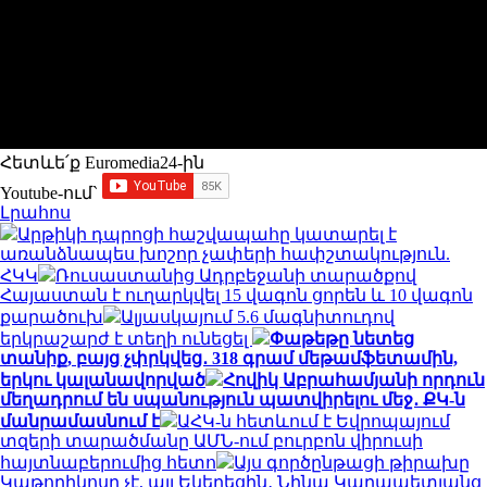
Հետևե՛ք Euromedia24-ին
Youtube-ում`
Լրահոս
Արթիկի դպրոցի հաշվապահը կատարել է
առանձնապես խոշոր չափերի հափշտակություն.
ՀԿԿ
Ռուսաստանից Ադրբեջանի տարածքով
Հայաստան է ուղարկվել 15 վագոն ցորեն և 10 վագոն
քարածուխ
Ալյասկայում 5.6 մագնիտուդով
երկրաշարժ է տեղի ունեցել
Փաթեթը նետեց
տանիք, բայց չփրկվեց․ 318 գրամ մեթամֆետամին,
երկու կալանավորված
Հովիկ Աբրահամյանի որդուն
մեղադրում են սպանություն պատվիրելու մեջ․ ՔԿ-ն
մանրամասնում է
ԱՀԿ-ն հետևում է Եվրոպայում
տզերի տարածմանը ԱՄՆ-ում բուրբոն վիրուսի
հայտնաբերումից հետո
Այս գործընթացի թիրախը
Կաթողիկոսը չէ, այլ Եկեղեցին․ Նինա Կարապետյանց