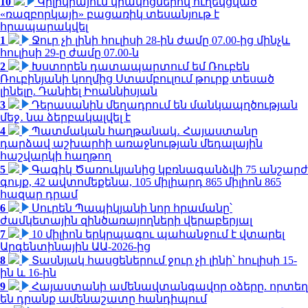
10
Կիլիկիայում կրակոցներով ուղեկցված
«ռազբորկայի» բացառիկ տեսանյութ է
հրապարակվել
1
Ջուր չի լինի հուլիսի 28-ին ժամը 07.00-ից մինչև
հուլիսի 29-ը ժամը 07.00-ն
2
Խստորեն դատապարտում եմ Ռուբեն
Ռուբինյանի կողմից Ստամբուլում թուրք տեսած
լինելը. Դանիել Իոաննիսյան
3
Դերասանին մեղադրում են մանկապղծության
մեջ․ նա ձերբակալվել է
4
Պատմական հաղթանակ․ Հայաստանը
դարձավ աշխարհի առաջնության մեդալային
հաշվարկի հաղթող
5
Գագիկ Ծառուկյանից կբռնագանձվի 75 անշարժ
գույք, 42 ավտոմեքենա, 105 միլիարդ 865 միլիոն 865
հազար դրամ
6
Սուրեն Պապիկյանի նոր հրամանը՝
ժամկետային զինծառայողների վերաբերյալ
7
10 միլիոն երկրպագու պահանջում է վտարել
Արգենտինային ԱԱ-2026-ից
8
Տասնյակ հասցեներում ջուր չի լինի՝ հուլիսի 15-
ին և 16-ին
9
Հայաստանի ամենավտանգավոր օձերը. որտեղ
են դրանք ամենաշատը հանդիպում