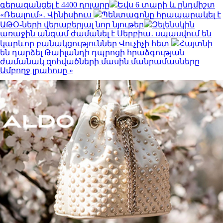
գերազանցել է 4400 դոլարը
Եվս 6 տարի և ընդմիշտ
«Ռեալում»․ Վինիսիուս
Պենտագոնը հրապարակել է
ԱԹՕ-ների վերաբերյալ նոր նյութեր
Զելենսկին
առաջին անգամ ժամանել է Սերբիա․ սպասվում են
կարևոր բանակցություններ Վուչիչի հետ
Հայտնի
են դարձել Թաիլանդի դպրոցի հրաձգության
ժամանակ զոհվածների մասին մանրամասները
Ամբողջ լրահոսը »