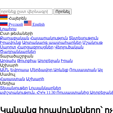
Հայերեն
Русский
English
Լրահոս
Ըստ թեմաների
Քաղաքական
Հասարակություն
Տնտեսություն
Իրավունք
Արտակարգ պատահարներ
Մշակույթ
Սպորտ
Հարցազրույցներ
Վերլուծական
Ծաղրանկարներ
Տարածաշրջան
Արցախ
Թուրքիա
Ադրբեջան
Իրան
Աշխարհ
ԱՄՆ
Եվրոպա
Մերձավոր Արևելք
Ռուսաստան
Այլ
Մամուլ
Հայաստան
Աշխարհ
Մեդիա
Տեսանյութեր
Լուսանկարներ
ակություն. ՀԿԿ
11:30
Ռուսաստանից Ադրբեջանի տարա
Կանանց իրավունքները՝ ոչ