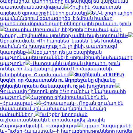
օպերացիա․ վարորդները ենթարկվել են վարչական
պատասխանատվության
Հուլիսին Հայաստան
այցելած զբոսաշրջիկների քանակը
ԵՄ-ն շոգի ալիքի
պայմաններում օգտագործել է ձմռան համար
պահեստավորված գազի ռեկորդային քանակություն
Զաքարիա Սրբազանը հիշեցրել է Իսահակյանի
խոսքը․ «Էջմիածնա սյուները ամեն հայի սրտում են»
Աբրահամյան․ «Որ հարցնես՝ կասեն՝ եթե խոսենք,
սահմանին խաղաղություն չի լինի, պատերազմ
կսադրենք»
Աբելարդո դե լա Էսպրիելան
պաշտոնապես ստանձնել է Կոլումբիայի նախագահի
պաշտոնը
«Սարգսյանն այնքան վստահություն
ուներ, որ մեկ զանգով լուծում էր Հայաստանի
խնդիրները»․ Շարմազանով
Փաշինյան․ «TRIPP-ը
կօգնի, որ Հայաստանն ու Ադրբեջանը միմյանց
ընկալեն որպես ճանապարհ, ոչ թե խոչընդոտ»
Գուստավո Պետրոն լքել է Կոլումբիայի նախագահի
պաշտոնը
Հաջորդը զինվորականներն են․
«Հրապարակ»
«Հրապարակ». Որքան գումար են
վաստակում կին նախարարներն ու նրանց
ամուսինները
Ում շքեղ նորոգված
աշխատասենյակն է տրամադրվել Արայիկ
Հարությունյանին. «Ժողովուրդ»
Էդգար Ղազարյանի
և «Ուժեղ Հայաստան»-ի հարաբերությունները լարվել