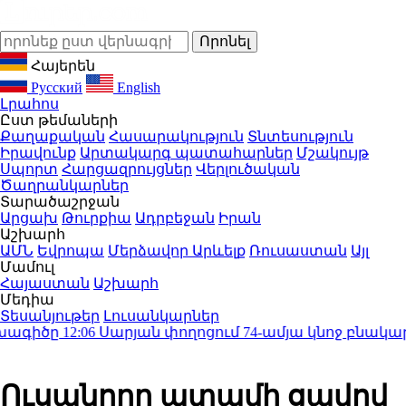
Հայերեն
Русский
English
Լրահոս
Ըստ թեմաների
Քաղաքական
Հասարակություն
Տնտեսություն
Իրավունք
Արտակարգ պատահարներ
Մշակույթ
Սպորտ
Հարցազրույցներ
Վերլուծական
Ծաղրանկարներ
Տարածաշրջան
Արցախ
Թուրքիա
Ադրբեջան
Իրան
Աշխարհ
ԱՄՆ
Եվրոպա
Մերձավոր Արևելք
Ռուսաստան
Այլ
Մամուլ
Հայաստան
Աշխարհ
Մեդիա
Տեսանյութեր
Լուսանկարներ
գիծը
12:06
Սարյան փողոցում 74-ամյա կնոջ բնակարանի
Ուսանողը ատամի ցավով