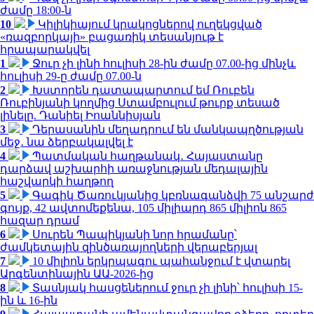
ժամը 18:00-ն
10
Կիլիկիայում կրակոցներով ուղեկցված
«ռազբորկայի» բացառիկ տեսանյութ է
հրապարակվել
1
Ջուր չի լինի հուլիսի 28-ին ժամը 07.00-ից մինչև
հուլիսի 29-ը ժամը 07.00-ն
2
Խստորեն դատապարտում եմ Ռուբեն
Ռուբինյանի կողմից Ստամբուլում թուրք տեսած
լինելը. Դանիել Իոաննիսյան
3
Դերասանին մեղադրում են մանկապղծության
մեջ․ նա ձերբակալվել է
4
Պատմական հաղթանակ․ Հայաստանը
դարձավ աշխարհի առաջնության մեդալային
հաշվարկի հաղթող
5
Գագիկ Ծառուկյանից կբռնագանձվի 75 անշարժ
գույք, 42 ավտոմեքենա, 105 միլիարդ 865 միլիոն 865
հազար դրամ
6
Սուրեն Պապիկյանի նոր հրամանը՝
ժամկետային զինծառայողների վերաբերյալ
7
10 միլիոն երկրպագու պահանջում է վտարել
Արգենտինային ԱԱ-2026-ից
8
Տասնյակ հասցեներում ջուր չի լինի՝ հուլիսի 15-
ին և 16-ին