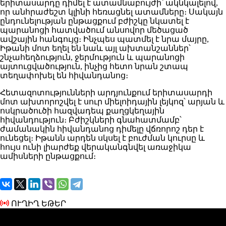
երիտասարդը դիմել է ատամնաբույժի՝ ակնկալելով,
որ անհրաժեշտ կլինի հեռացնել ատամները։ Սակայն
ընդունելության ընթացքում բժիշկը նկատել է
պարանոցի հատվածում անսովոր մեծացած
ավշային հանգույց։ Ինչպես պատմել է նրա մայրը,
Իթանի մոտ եղել են նաև այլ ախտանշաններ՝
շնչահեղձություն, ջերմություն և պարանոցի
այտուցվածություն, ինչից հետո նրան շտապ
տեղափոխել են հիվանդանոց։
Հետազոտությունների արդյունքում երիտասարդի
մոտ ախտորոշվել է սուր միելոիդային լեյկոզ՝ արյան և
ոսկրածուծի հազվադեպ քաղցկեղային
հիվանդություն։ Բժիշկների գնահատմամբ՝
ժամանակին հիվանդանոց դիմելը վճռորոշ դեր է
ունեցել։ Իթանն արդեն սկսել է բուժման կուրսը և
հույս ունի լիարժեք վերականգնվել առաջիկա
ամիսների ընթացքում։
ՈՒՂԻՂ ԵԹԵՐ