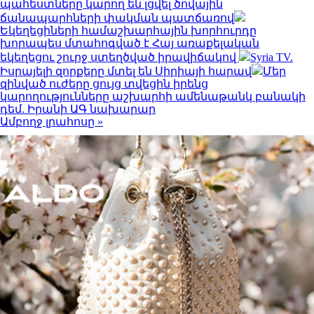
պահեստները կարող են լցվել ծովային
ճանապարհների փակման պատճառով
Եկեղեցիների համաշխարհային խորհուրդը
խորապես մտահոգված է Հայ առաքելական
եկեղեցու շուրջ ստեղծված իրավիճակով
Syria TV.
Իսրայելի զորքերը մտել են Սիրիայի հարավ
Մեր
զինված ուժերը ցույց տվեցին իրենց
կարողությունները աշխարհի ամենաթանկ բանակի
դեմ. Իրանի ԱԳ նախարար
Ամբողջ լրահոսը »