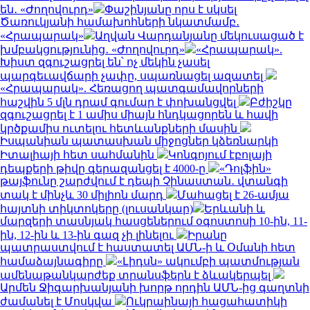
են․ «Ժողովուրդ»
Փաշինյանը որս է սկսել
Ծառուկյանի համախոհների նկատմամբ․
«Հրապարակ»
Աղվան Վարդանյանը մեկուսացած է
խմբակցությունից․ «Ժողովուրդ»
«Հրապարակ».
Խիստ զգուշացրել են՝ ոչ մեկին չասել
պարգեւավճարի չափը, սպառնացել ազատել
«Հրապարակ». Հեռացող պատգամավորների
հաշվին 5 մլն դրամ գումար է փոխանցվել
Բժիշկը
զգուշացրել է 1 ամիս միայն հնդկացորեն և հավի
կրծքամիս ուտելու հետևանքների մասին
Իսպանիան պատասխան միջոցներ կձեռնարկի
Իտալիայի հետ սահմանին
Կոնգոյում էբոլայի
դեպքերի թիվը գերազանցել է 4000-ը
«Դոլֆին»
թայֆունը շարժվում է դեպի Չինաստան․ վտանգի
տակ է մինչև 30 միլիոն մարդ
Մահացել է 26-ամյա
հայտնի տիկտոկերը (լուսանկար)
Երևանի և
մարզերի տասնյակ հասցեներում օգոստոսի 10-ին, 11-
ին, 12-ին և 13-ին գազ չի լինելու
Իրանը
պատրաստվում է հաստատել ԱՄՆ-ի և Օմանի հետ
համաձայնագիրը
«Լիդսն» ակումբի պատմության
ամենաթանկարժեք տրանսֆերն է ձևակերպել
Արմեն Ջիգարխանյանի խորթ որդին ԱՄՆ-ից գաղտնի
ժամանել է Մոսկվա
Ուկրաինայի հացահատիկի