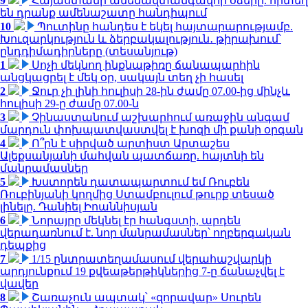
9
Հայաստանի ամենավտանգավոր օձերը. որտեղ
են դրանք ամենաշատը հանդիպում
10
Պուտինը հանդես է եկել հայտարարությամբ.
Խուզարկություն և ձերբակալություն․ թիրախում՝
ընդդիմադիրները (տեսանյութ)
1
Սոչի մեկնող ինքնաթիռը ճանապարհին
անցկացրել է մեկ օր, սակայն տեղ չի հասել
2
Ջուր չի լինի հուլիսի 28-ին ժամը 07.00-ից մինչև
հուլիսի 29-ը ժամը 07.00-ն
3
Չինաստանում աշխարհում առաջին անգամ
մարդուն փոխպատվաստվել է խոզի մի քանի օրգան
4
Ո՞րն է սիրված արտիստ Արտաշես
Ալեքսանյանի մահվան պատճառը. հայտնի են
մանրամասներ
5
Խստորեն դատապարտում եմ Ռուբեն
Ռուբինյանի կողմից Ստամբուլում թուրք տեսած
լինելը. Դանիել Իոաննիսյան
6
Նորայրը մեկնել էր հանգստի, արդեն
վերադառնում է. նոր մանրամասներ՝ ողբերգական
դեպքից
7
1/15 ընտրատեղամասում վերահաշվարկի
արդյունքում 19 քվեաթերթիկներից 7-ը ճանաչվել է
վավեր
8
Շառաչուն ապտակ՝ «զորավար» Սուրեն