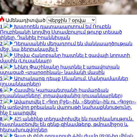
Ամենադիտված
1
Խստորեն դատապարտում եմ Ռուբեն
Ռուբինյանի կողմից Ստամբուլում թուրք տեսած
լինելը. Դանիել Իոաննիսյան
2
Դերասանին մեղադրում են մանկապղծության
մեջ․ նա ձերբակալվել է
3
Սիլվա Հակոբյանը հայտնել է ցավալի կորստի
մասին (Լուսանկար)
4
Նիկոլ Փաշինյանը հայտնել է առավոտյան
ստացած «տարօրինակ» նամակի մասին
5
Արտակարգ դեպք Սևանում. Մանրամասներ
(լուսանկարներ)
6
Հասմիկ Կարապետյանի համարձակ
լուսանկարները՝ լողավազանից (լուսանկարներ)
7
Ավարտվել է «Գող Բջե»-ին, «Տեցիկ»-ին ու «Գոջո»-
ին առնչվող քրեական վարույթի նախաքննությունը.
ինչ է պարզվել
8
425 անձինք տեղափոխվել են ոստիկանություն․
հայտնաբերվել են զենք-զինամթերք, թմրամիջոց և
հետախուզվողներ
9
Գազ չի լինի օգոստոսի 4-ին ժամը 09:00-ից մինչև