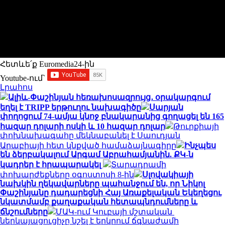
Հետևե՛ք Euromedia24-ին
Youtube-ում`
Լրահոս
Ալիև-Փաշինյան հեռախոսազրույց․ օրակարգում
եղել է TRIPP երթուղու նախագիծը
Սարյան
փողոցում 74-ամյա կնոջ բնակարանից գողացել են 165
հազար դոլարի ոսկի և 10 հազար դոլար
Թուրքիայի
փոխնախագահը մեկնաբանել է Սաուդյան
Արաբիայի հետ կնքված համաձայնագիրը
Ինչպես
են ձերբակալում Արգամ Աբրահամյանին. ՔԿ-ն
կադրեր է հրապարակել
Տարադրամի
փոխարժեքները օգոստոսի 8-ին
Սլովակիայի
նախկին ղեկավարները պահանջում են, որ Նիկոլ
Փաշինյանը դադարեցնի Հայ Առաքելական Եկեղեցու
նկատմամբ քաղաքական հետապնդումները և
ճնշումները
ՄԱԿ-ում Կուբայի մշտական ​​
ներկայացուցիչը նշել է երկրում ճգնաժամի