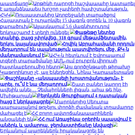
պատճառը
Արթիկի դպրոցի հաշվապահը կատարել
է առանձնապես խոշոր չափերի հափշտակություն.
ՀԿԿ
Ռուսաստանից Ադրբեջանի տարածքով
Հայաստան է ուղարկվել 15 վագոն ցորեն և 10 վագոն
քարածուխ
Ալյասկայում 5.6 մագնիտուդով
երկրաշարժ է տեղի ունեցել
Փաթեթը նետեց
տանիք, բայց չփրկվեց․ 318 գրամ մեթամֆետամին,
երկու կալանավորված
Հովիկ Աբրահամյանի որդուն
մեղադրում են սպանություն պատվիրելու մեջ․ ՔԿ-ն
մանրամասնում է
ԱՀԿ-ն հետևում է Եվրոպայում
տզերի տարածմանը ԱՄՆ-ում բուրբոն վիրուսի
հայտնաբերումից հետո
Այս գործընթացի թիրախը
Կաթողիկոսը չէ, այլ Եկեղեցին․ Նինա Կարապետյանց
Փաշինյանը «անսպասելի խոստովանություն» է
արել․ ու՞մ է նա մեղադրում
Շատ բաներ կարող էի
ավելին անել… Չեմպիոնների լիգան, ահա թե ինչ.
Մխիթարյան
Բեյոնսեն Թուրքիայում 4 դատական
հայց է ներկայացրել
Մարոկկոյից Սեուտա
պարապլանով թռչելու փորձի ժամանակ տղամարդը
մահացել է
ՀՀ բոլոր ավտոճանապարհներն
անցանելի են
ՀՀ-ում Առաջիկա օրերին սպասվում է
անձրև և ամպրոպ․ ջերմաստիճանը կնվազի
Երևանում պարեկներն իրականացրել են