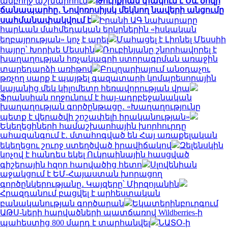
ամբողջ աշխարհում
Թուրքիան փակում է Սև ծովի
ճանապարհը․ Նովոռոսիյսկ մեկնող նավերի անցումը
սահմանափակվում է
Իրանի ԱԳ նախարարը
հարևան մահմեդական երկրներին «իսկական
եղբայրության» կոչ է արել
Մահացել է Լիոնել Մեսսիի
հայրը՝ Խորխե Մեսսին
Ռուբինյանը շնորհավորել է
խաղաղության հռչակագրի ստորագրման առաջին
տարեդարձի առիթով
Բուլղարիայում անօդաչու
թռչող սարք է պայթել գազատարի կոմպրեսորային
կայանից մեկ կիլոմետր հեռավորության վրա
Ֆրանսիան ողջունում է հայ-ադրբեջանական
խաղաղության գործընթացը․ «Խաղաղությունը
պետք է վերածվի շոշափելի իրականության»
Եկեղեցիների համաշխարհային խորհուրդը
ահազանգում է․ մտահոգված են Հայ առաքելական
եկեղեցու շուրջ ստեղծված իրավիճակով
Զելենսկին
կոչով է հանդես եկել Ուկրաինային հասցված
գիշերային հզոր հարվածից հետո
Սլովենիան
աջակցում է ԵՄ-Հայաստան խորացող
գործընկերությանը․ Կայզերը՝ Միրզոյանին
Հրազդանում բացվել է արհեստական
բանականության գործարան
Եկատերինբուրգում
ԱԹՍ-ների հարվածների պատճառով Wildberries-ի
պահեստից 800 մարդ է տարհանվել
ՆԱՏՕ-ի