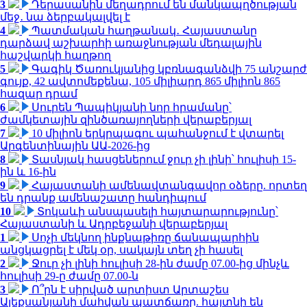
3
Դերասանին մեղադրում են մանկապղծության
մեջ․ նա ձերբակալվել է
4
Պատմական հաղթանակ․ Հայաստանը
դարձավ աշխարհի առաջնության մեդալային
հաշվարկի հաղթող
5
Գագիկ Ծառուկյանից կբռնագանձվի 75 անշարժ
գույք, 42 ավտոմեքենա, 105 միլիարդ 865 միլիոն 865
հազար դրամ
6
Սուրեն Պապիկյանի նոր հրամանը՝
ժամկետային զինծառայողների վերաբերյալ
7
10 միլիոն երկրպագու պահանջում է վտարել
Արգենտինային ԱԱ-2026-ից
8
Տասնյակ հասցեներում ջուր չի լինի՝ հուլիսի 15-
ին և 16-ին
9
Հայաստանի ամենավտանգավոր օձերը. որտեղ
են դրանք ամենաշատը հանդիպում
10
Տոկաևի անսպասելի հայտարարությունը՝
Հայաստանի և Ադրբեջանի վերաբերյալ
1
Սոչի մեկնող ինքնաթիռը ճանապարհին
անցկացրել է մեկ օր, սակայն տեղ չի հասել
2
Ջուր չի լինի հուլիսի 28-ին ժամը 07.00-ից մինչև
հուլիսի 29-ը ժամը 07.00-ն
3
Ո՞րն է սիրված արտիստ Արտաշես
Ալեքսանյանի մահվան պատճառը. հայտնի են