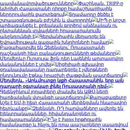
պայմանավորվածությունները
Փաշինյան․ TRIPP-ը
կփոխի Հայաստանի դիրքը համաշխարհային
ներդրումային քարտեզում
Տղամարդը ծեծել է
շտապօգնության բժշկին և վարորդին
ՄԻՊ-ը կոշտ
արձագանքել է․ քրեական գործով անձնական ու
ընտանեկան տվյալների հրապարակումն
անընդունելի է
Գերմանիային մեղադրել են
Եվրամիության գազային խնդիրների համար
Բացահայտվել են Զելենսկու՝ Ռուսաստանի
դաշնակցի հետ բանակցությունների թեմաները
Մեդվեդևը Ուրսուլա ֆոն դեր Լայենին արտասովոր
մականուններ է տվել
Սիցիլիայի գլխավոր
օդանավակայանը դադարեցրել է չվերթների
ընդունումը Էթնա հրաբխի ժայթքման պատճառով
Մեդվեդև․ «Արևմուտքը կլքի Հայաստանին, երբ այն
դադարի օգտակար լինել Ռուսաստանի դեմ»
Գելենջիկում լողափերը փակվել են ԱԹՍ-ների
հարձակման վտանգի պատճառով
Քաղաքագետը
նշել է ԵՄ-ի հետ Հայաստանի մերձեցման հնարավոր
հետևանքը
Զելենսկի․ ՌԴ հարվածները ավերել են
էլեկտրակայաններ, հիվանդանոցներ ու
համալսարաններ
Ի՞նչ է Patriot հրթիռային
համակարգը և ինչու են դրա պաշարները սպառվում