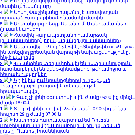
3
Սիլվա Հակոբյանը հայտնել է ցավալի կորստի
մասին (Լուսանկար)
4
Նիկոլ Փաշինյանը հայտնել է առավոտյան
ստացած «տարօրինակ» նամակի մասին
5
Արտակարգ դեպք Սևանում. Մանրամասներ
(լուսանկարներ)
6
Հասմիկ Կարապետյանի համարձակ
լուսանկարները՝ լողավազանից (լուսանկարներ)
7
Ավարտվել է «Գող Բջե»-ին, «Տեցիկ»-ին ու «Գոջո»-
ին առնչվող քրեական վարույթի նախաքննությունը.
ինչ է պարզվել
8
425 անձինք տեղափոխվել են ոստիկանություն․
հայտնաբերվել են զենք-զինամթերք, թմրամիջոց և
հետախուզվողներ
9
Կիլիկիայում կրակոցներով ուղեկցված
«ռազբորկայի» բացառիկ տեսանյութ է
հրապարակվել
10
Գազ չի լինի օգոստոսի 4-ին ժամը 09:00-ից մինչև
ժամը 18:00-ն
1
Ջուր չի լինի հուլիսի 28-ին ժամը 07.00-ից մինչև
հուլիսի 29-ը ժամը 07.00-ն
2
Խստորեն դատապարտում եմ Ռուբեն
Ռուբինյանի կողմից Ստամբուլում թուրք տեսած
լինելը. Դանիել Իոաննիսյան