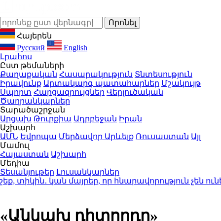
Հայերեն
Русский
English
Լրահոս
Ըստ թեմաների
Քաղաքական
Հասարակություն
Տնտեսություն
Իրավունք
Արտակարգ պատահարներ
Մշակույթ
Սպորտ
Հարցազրույցներ
Վերլուծական
Ծաղրանկարներ
Տարածաշրջան
Արցախ
Թուրքիա
Ադրբեջան
Իրան
Աշխարհ
ԱՄՆ
Եվրոպա
Մերձավոր Արևելք
Ռուսաստան
Այլ
Մամուլ
Հայաստան
Աշխարհ
Մեդիա
Տեսանյութեր
Լուսանկարներ
 տիկին․ կան մայրեր, որ հնարավորություն չեն ուն
«Անկախ դիտորդը»