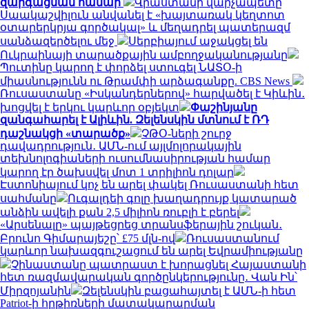
զարգացման համար
Վրաստանի վարչապետը
Սաակաշվիլուն անվանել է «խայտառակ կեղտոտ
օտարերկրյա գործակալ» և մեղադրել պատերազմ
սանձազերծելու մեջ
Սերբիայում աջակցել են
Ուկրաինայի տարածքային ամբողջականությանը
Պուտինը կարող է փորձել ստուգել ՆԱՏՕ-ի
միասնությունն ու Թրամփի արձագանքը. CBS News
Ռուսաստանը «Իսկանդերներով» հարվածել է Կիևին․
խոցվել է երկու կարևոր օբյեկտ
Փաշինյանը
զանգահարել է Ալիևին. Զելենսկին մտնում է ՌԴ
դաշնակցի «տարածք»
ՉԹՕ-ների շուրջ
դավադրություն․ ԱՄՆ-ում այլմոլորակային
տեխնոլոգիաների ուսումնասիրության համար
կարող էր ծախսվել մոտ 1 տրիլիոն դոլար
Էստոնիայում կոչ են արել փակել Ռուսաստանի հետ
սահմանը
Ուգալդեի գոլը խաղադրույք կատարած
անձին ավելի քան 2,5 միլիոն ռուբլի է բերել
«Արսենալը» պայթեցրեց տրանսֆերային շուկան․
Բրունո Գիմարայեշը՝ £75 մլն-ով
Ռուսաստանում
կարևոր նախազգուշացում են արել Եվրամիությանը
Չինաստանը պատրաստ է խորացնել Հայաստանի
հետ ռազմավարական գործընկերությունը․ Վան Ին՝
Միրզոյանին
Զելենսկին բացահայտել է ԱՄՆ-ի հետ
Patriot-ի հրթիռների մատակարարման