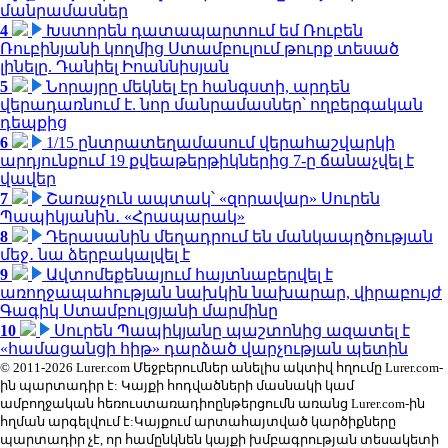
մանրամասներ
4
Խստորեն դատապարտում եմ Ռուբեն
Ռուբինյանի կողմից Ստամբուլում թուրք տեսած
լինելը. Դանիել Իոաննիսյան
5
Նորայրը մեկնել էր հանգստի, արդեն
վերադառնում է. նոր մանրամասներ՝ ողբերգական
դեպքից
6
1/15 ընտրատեղամասում վերահաշվարկի
արդյունքում 19 քվեաթերթիկներից 7-ը ճանաչվել է
վավեր
7
Շառաչուն ապտակ՝ «զորավար» Սուրեն
Պապիկյանին․ «Հրապարակ»
8
Դերասանին մեղադրում են մանկապղծության
մեջ․ նա ձերբակալվել է
9
Ավտոմեքենայում հայտնաբերվել է
առողջապահության նախկին նախարար, վիրաբույժ
Գագիկ Ստամբուլցյանի մարմինը
10
Սուրեն Պապիկյանը պաշտոնից ազատել է
«համացանցի հիթ» դարձած վարչության պետին
© 2011-2026 Lurer.com Մեջբերումներ անելիս ակտիվ հղումը Lurer.com-
ին պարտադիր է: Կայքի հոդվածների մասնակի կամ
ամբողջական հեռուստառադիոընթերցումն առանց Lurer.com-ին
հղման արգելվում է:Կայքում արտահայտված կարծիքները
պարտադիր չէ, որ համընկնեն կայքի խմբագրության տեսակետի