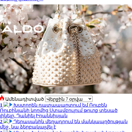
Ամենադիտված
1
Խստորեն դատապարտում եմ Ռուբեն
Ռուբինյանի կողմից Ստամբուլում թուրք տեսած
լինելը. Դանիել Իոաննիսյան
2
Դերասանին մեղադրում են մանկապղծության
մեջ․ նա ձերբակալվել է