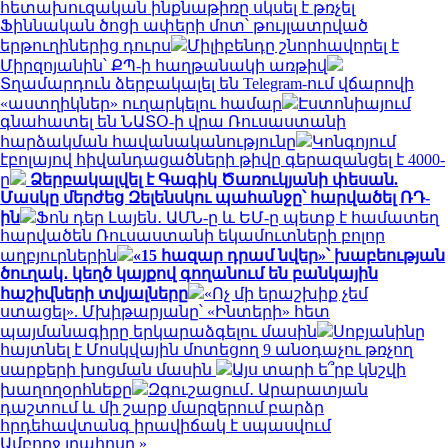
հետախուզական ինքնաթիռը սկսել է թռչել
Ֆիննական ծոցի ափերի մոտ՝ թույլատրված
երթուղիներից դուրս
Միլիբենդը շնորհավորել է
Միրզոյանին՝ ՔՊ-ի հաղթանակի առթիվ
Տղամարդուն ձերբակալել են Telegram-ում վճարովի
«աստղիկներ» ուղարկելու համար
Էստոնիայում
գնահատել են ՆԱՏՕ-ի վրա Ռուսաստանի
հարձակման հավանականությունը
Կոնգոյում
էբոլայով հիվանդացածների թիվը գերազանցել է 4000-
ը
Ձերբակալվել է Գագիկ Ծառուկյանի փեսան.
Մասկը մերժեց Զելենսկու պահանջը՝ հարվածել ՌԴ-
ին
Ֆոն դեր Լայեն․ ԱՄՆ-ը և ԵՄ-ը պետք է համատեղ
հարվածեն Ռուսաստանի եկամուտների բոլոր
աղբյուրներին
«15 հազար դրամ նվեր»՝ խաբեության
ծուղակ․ կեղծ կայքով գողանում են բանկային
հաշիվների տվյալները
«Ոչ մի երաշխիք չեմ
ստացել». Մխիթարյանը՝ «Ինտերի» հետ
պայմանագիրը երկարաձգելու մասին
Սոբյանինը
հայտնել է Մոսկվային մոտեցող 9 անօդաչու թռչող
սարքերի խոցման մասին
Այս տարի ե՞րբ կնշվի
խաղողօրհնեքը
Զգուշացում․ Արարատյան
դաշտում և մի շարք մարզերում բարձր
հրդեհավտանգ իրավիճակ է սպասվում
Ամբողջ լրահոսը »