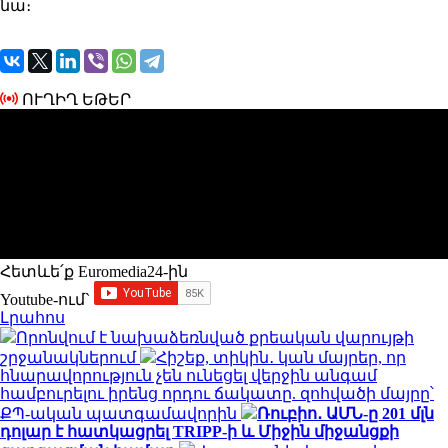
նա։
ՈՒՂԻՂ ԵԹԵՐ
Հետևե՛ք Euromedia24-ին
Youtube-ում`
Լրահոս
Որոնվում է նախաձեռնված քրեական վարույթի
շրջանակներում
Հիշեք, տիկին․ կան մայրեր, որ
հնարավորություն չեն ունեցել վերջին անգամ
համբուրելու իրենց որդու ճակատը. զոհվածի մայրը՝
ՔՊ-ական պատգամավորին
Ռուբիո․ ԱՄՆ-ը 201 մլն
դոլար է հատկացրել TRIPP-ի և Միջին միջանցքի