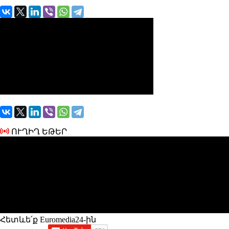
ՈՒՂԻՂ ԵԹԵՐ
Հետևե՛ք Euromedia24-ին