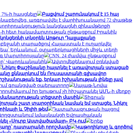
 7%-ի հասցնելը
Բաքվում շարունակում է 15 հայ
նաբերվեց. առգրավվել է մարիխուանայով 72 փաթեթ
րհրդակցություն կանցկացնի զինամթերքի
 ԱՄՆ-ի հետ հակամարտության ընթացքում Իրանին
 կոնցեռնի տնօրեն Արթուր Դալլաքյանը
բեջանի տարածքով Հայաստան է ուղարկվել
եպ՝ Երևանում․ օտարերկրացիների միջև տեղի
ագ Մարտիրոսյանը
CNN. 24 ժամվա ընթացքում
յանը` Վարդևանյանին
Ավտոմեքենայում բռնկված
Նիկոլ Փաշինյանը հայտնել է առավոտյան ստացած
անը քննարկում են Ռուսաստանի գլխավոր
իշխանության եք, երկար իշխանության լինելը լավ
յում գրանցված օպերատորը
Սայաթ-Նովա
րոսիմայում իր ելույթում չի հիշատակել ԱՄՆ-ի մեղքը
ահամանադրության տեքստի մասին
Տիգրան
ոտյան շատ տարօրինակ նամակ եմ ստացել. Նիկոլ
ինայի և Չիլիի թեմ
Դատախազության հայցով
Ղրղզստանում կմասնակցի Եվրասիական
կել «Սուրբ Աստվածամայր» ԲԿ-ում
Երեք
աղը՝ դատարանի որոշմամբ
Կաթողիկոսը և գործով
արման առաջին նստաշրջան
Գնաճային ռիսկերի,