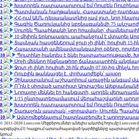
2
Խստորեն դատապարտում եմ Ռուբեն Ռուբինյանի
3
Պատմական հաղթանակ․ Հայաստանը դարձավ 
4
ՀՀ-ում ԱՄՆ դեսպանատնից լավ լուր․ նոր հնար
5
Գագիկ Ծառուկյանից կբռնագանձվի 75 անշարժ գո
6
Սուրեն Պապիկյանի նոր հրամանը՝ ժամկետային
7
10 միլիոն երկրպագու պահանջում է վտարել Արգ
8
Տասնյակ հասցեներում ջուր չի լինի՝ հուլիսի 15-ին
9
Հայաստանի ամենավտանգավոր օձերը. որտեղ
10
Պուտինը հանդես է եկել հայտարարությամբ. Խո
1
Սոչի մեկնող ինքնաթիռը ճանապարհին անցկացրե
2
Ջուր չի լինի հուլիսի 28-ին ժամը 07.00-ից մինչև հո
3
Ռուբլին թանկացել է․ փոխարժեքն՝ այսօր
4
Չինաստանում աշխարհում առաջին անգամ մա
5
Ո՞րն է սիրված արտիստ Արտաշես Ալեքսանյա
6
Նորայրը մեկնել էր հանգստի, արդեն վերադառն
7
1/15 ընտրատեղամասում վերահաշվարկի արդյուն
8
Խստորեն դատապարտում եմ Ռուբեն Ռուբինյանի
9
Շառաչուն ապտակ՝ «զորավար» Սուրեն Պապի
10
Ավտոմեքենայում հայտնաբերվել է առողջապա
© 2011-2026 Lurer.com Մեջբերումներ անելիս ակտիվ հղումը Lure
արգելվում է:Կայքում արտահայտված կարծիքները պարտադիր չ
կրում: