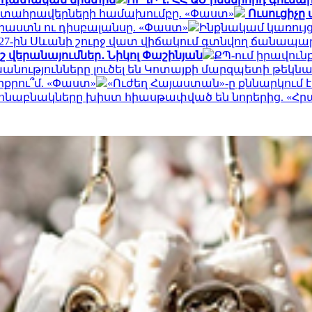
րտահրավերների համախումբը. «Փաստ»
Ուսուցիչը
աստն ու դիսբալանսը. «Փաստ»
Ինքնակամ կառույց
027-ին Սևանի շուրջ վատ վիճակում գտնվող ճանապար
 վերանայումներ․ Նիկոլ Փաշինյան
ՔՊ-ում իրավունք
անությունները լուծել են Կոտայքի մարզպետի թեկնա
րքրու՞մ. «Փաստ»
«Ուժեղ Հայաստան»-ը քննարկում 
հնաբնակները խիստ հիասթափված են նորերից. «Հ