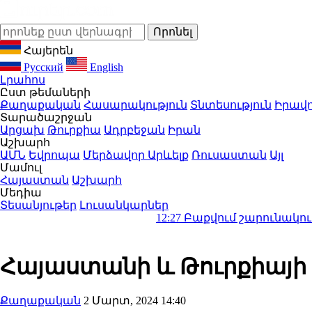
Հայերեն
Русский
English
Լրահոս
Ըստ թեմաների
Քաղաքական
Հասարակություն
Տնտեսություն
Իրավո
Տարածաշրջան
Արցախ
Թուրքիա
Ադրբեջան
Իրան
Աշխարհ
ԱՄՆ
Եվրոպա
Մերձավոր Արևելք
Ռուսաստան
Այլ
Մամուլ
Հայաստան
Աշխարհ
Մեդիա
Տեսանյութեր
Լուսանկարներ
12:27
Բաքվում շարունակում է 15 հայ գ
Հայաստանի և Թուրքիայի
Քաղաքական
2 Մարտ, 2024 14:40