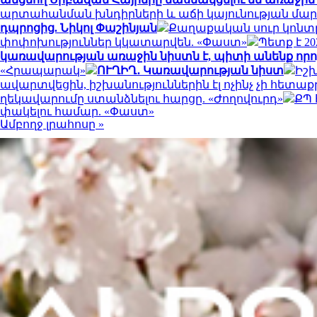
արտահանման խնդիրների և աճի կայունության մա
դպրոցից. Նիկոլ Փաշինյան
Քաղաքական սուր կոնտր
փոփոխություններ կկատարվեն. «Փաստ»
Պետք է 2
կառավարության առաջին նիստն է, պիտի անենք որոշ
«Հրապարակ»
ՈՒՂԻՂ․ Կառավարության նիստ
Իշխ
ավարտվեցին, իշխանություններին էլ ոչինչ չի հետաք
ղեկավարումը ստանձնելու հարցը. «Ժողովուրդ»
ՔՊ 
փակելու համար. «Փաստ»
Ամբողջ լրահոսը »