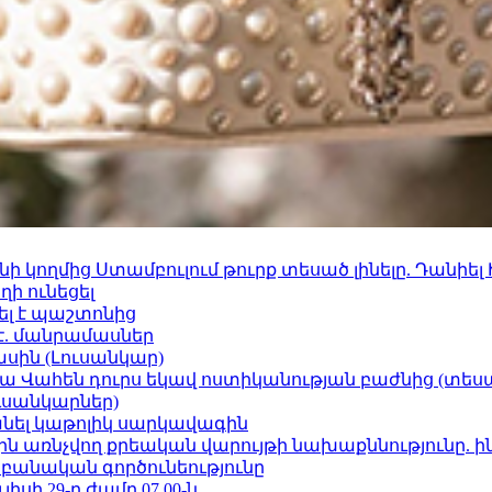
 կողմից Ստամբուլում թուրք տեսած լինելը. Դանիել
ի ունեցել
ել է պաշտոնից
է. մանրամասներ
ասին (Լուսանկար)
ամյա Վահեն դուրս եկավ ոստիկանության բաժնից (տեսա
ւսանկարներ)
պանել կաթոլիկ սարկավագին
ո»-ին առնչվող քրեական վարույթի նախաքննությունը. ի
անական գործունեությունը
ւլիսի 29-ը ժամը 07.00-ն