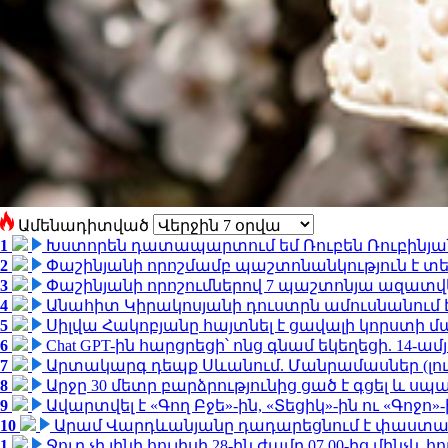
Ամենադիտված
1
Խստորեն դատապարտում եմ Ռուբեն Ռուբինյանի
2
Փաշինյանի որոշմամբ պաշտոնանկություն է տեղ
3
Փաշինյանի որոշումներով 7 պաշտոնյա ազատվ
4
Անահիտ Կիրակոսյանի դուստրն ամուսնանում 
5
Սիլվա Հակոբյանը հայտնել է ցավալի կորստի մ
6
Chat GPT-ին հարցրեցի՝ ոնց գնամ եկեղեցի. 14-
7
Արտակարգ դեպք Սևանում. Մանրամասներ (լո
8
Արջը 30 մետր բարձրությունից ցած է գցել և ս
9
Ավարտվել է «Գող Բջե»-ին, «Տեցիկ»-ին ու «Գոջ
10
Արամ Վարդևանյանը դադարեցնում է փաստաբ
1
Ջուր չի լինի հուլիսի 28-ին ժամը 07.00-ից մինչև հո