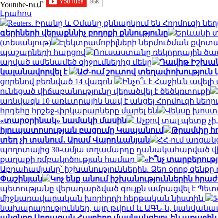
Youtube-ում`
Լրահոս
Reuters. Իրանը և Օմանը քննարկում են Հորմուզի 
գերիների վերաքննիչ բողոքի քննությունը
Երևանի տ
(տեսանյութ)
Էլեկտրամոբիլների ներմուծման քվոտ
պաշարների հարցով
Ռուսաստանը ռեկորդային ծավա
արված ամենամեծ զիջումներից մեկը
Դավիթ Իշխանյ
կալանավորվել է
ԱԺ-ում շուտով տեղափոխություն կ
ցորենով բեռնված 14 վագոն
Ինչո՞ւ է Հաջիևն ավելի
ունեցած վիճաբանությունը վերածվել է ծեծկռտուքի
առնվազն 10 առևտրային նավ է անցել Հորմուզի նեղո
հրդեհը հրշեջ-փրկարարները մարել են
Վենսը խոստ
«տարօրինակ» նամակի մասին
Աչքով տալ պետք չ
հյուպատոսության բացումը Կապանում
Թրամփը հո
տեղ չի տանում․ Արամ Վարդևանյան
ՀՀ-ում առցան
պողոտայից 30-ամյա տղամարդը դանակահարված վ
քաղաքի ռմբակոծության համար
«Ի՞նչ տարբերութ
Աբրահամյանը՝ իշխանություններին. Ձեր օրոք զենքը 
Փաշինյան
Կոչ ենք անում իշխանություններին հրա
պետությանը վերադարձված գույքն ամրացվել է Պե
միջկառավարական խորհրդի հերթական նիստին
5
նախարարություններ, այդ թվում և ԱԳՆ-ն, կանվան
անցնող Սրբազան Հայրերը մասնակցելու են առաջի