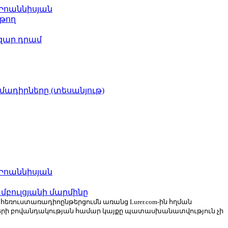
 Իոաննիսյան
թող
ազար դրամ
իմադիրները (տեսանյութ)
 Իոաննիսյան
բուլցյանի մարմինը
ն հեռուստառադիոընթերցումն առանց Lurer.com-ին հղման
ների բովանդակության համար կայքը պատասխանատվություն չի