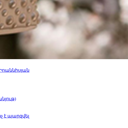
 Իոաննիսյան
նյութ)
նչ է պարզվել