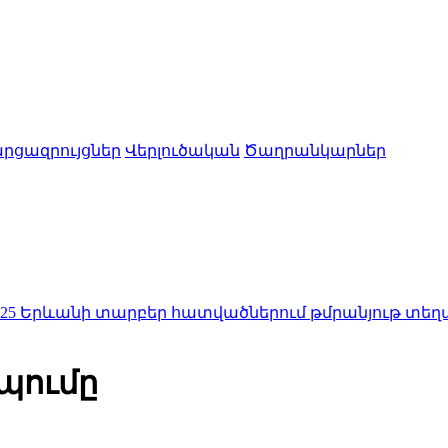
րցազրույցներ
Վերլուծական
Ծաղրանկարներ
տարբեր հատվածներում թմրանյութ տեղադրողը հայտ
պումը