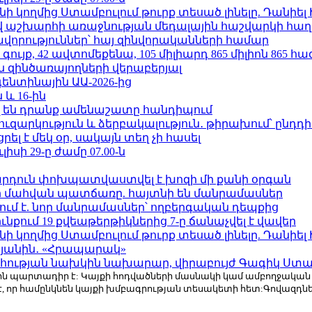
 կողմից Ստամբուլում թուրք տեսած լինելը. Դանիել
աշխարհի առաջնության մեդալային հաշվարկի հաղ
ավորություններ՝ հայ զինվորականների համար
ւյք, 42 ավտոմեքենա, 105 միլիարդ 865 միլիոն 865 հ
 զինծառայողների վերաբերյալ
ենտինային ԱԱ-2026-ից
 և 16-ին
 են դրանք ամենաշատը հանդիպում
ւզարկություն և ձերբակալություն․ թիրախում՝ ընդդ
լ է մեկ օր, սակայն տեղ չի հասել
ւլիսի 29-ը ժամը 07.00-ն
րդուն փոխպատվաստվել է խոզի մի քանի օրգան
նի մահվան պատճառը. հայտնի են մանրամասներ
ում է. նոր մանրամասներ՝ ողբերգական դեպքից
քում 19 քվեաթերթիկներից 7-ը ճանաչվել է վավեր
 կողմից Ստամբուլում թուրք տեսած լինելը. Դանիել
կյանին․ «Հրապարակ»
հության նախկին նախարար, վիրաբույժ Գագիկ Ստամ
r.com-ին պարտադիր է: Կայքի հոդվածների մասնակի կամ ամբողջակա
է, որ համընկնեն կայքի խմբագրության տեսակետի հետ:Գովազդ