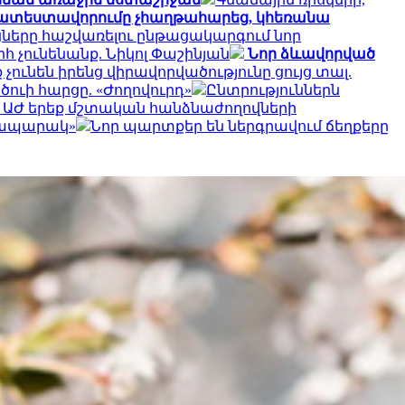
 ատեստավորումը չհաղթահարեց, կհեռանա
ները հաշվառելու ընթացակարգում նոր
հ չունենանք. Նիկոլ Փաշինյան
Նոր ձևավորված
 չունեն իրենց վիրավորվածությունը ցույց տալ.
ծուի հարցը. «Ժողովուրդ»
Ընտրություններն
է ԱԺ երեք մշտական հանձնաժողովների
րապարակ»
Նոր պարտքեր են ներգրավում ճեղքերը