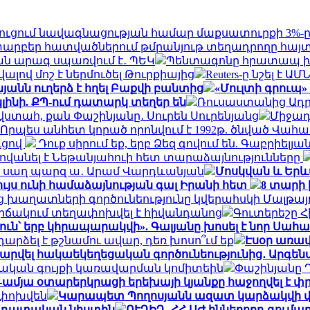
նեղուցում նավագնացության համար մաքսատուրքի 3%-ը
արբեր հատվածներում թմրանյութ տեղադրողը հայտ
ան արագ սպառվում է․ ՊԵԿ
Պենտագոնը հրատապ խո
լով մոշ է ներմուծել Թուրքիայից
Reuters-ը նշել է
անն ուղերձ է հղել Բաքվի բանտից
«Մուլտի գրուպ»
լինի. ՔՊ-ում դատարկ տեղեր են
Ռուսաստանից Ադր
 վստահ, քան Փաշինյանը․ Սուրեն Սուրենյանց
Միջադ
Որպես անհետ կորած որոնվում է 1992թ. ծնված Վահ
ւցով
Դուք սիրում եք, երբ Ձեզ գովում են. Գաբրիել
ովանել է Նեթանյահուի հետ տարաձայնությունները
ի, սաղ պարզ ա․ Արամ Վարդևանյան
Մոսկվան և Երև
ւյս ունի համաձայնության գալ Իրանի հետ
8 տարի 
ց խաղատների գործունեությունը կվերահսկի Մալթա
իճակում տեղափոխվել է հիվանդանոց
Գուտերեշը Հի
յուն՝ երբ կհրապարակվի». Գալյանը խոսել է նոր Ս
դարձել է թշնամու ավար, դեռ խոսո՞ւմ եք
Էսօր առավ
ժարվել հակաեկեղեցական գործունեությունից․ Արգենտ
տական գույքի կառավարման կոմիտեին
Փաշինյանը 
-ամյա օտարերկրացի երեխայի կյանքը հաջողվել է փր
ափոխվեն
Կարապետ Պողոսյանն ազատ կարձակվի վ
ն դատական նիստին
ՈՒՂԻՂ․ ՀՀ ԱԺ իններորդ գում