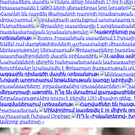
հարվածելու մասին
Ոսկու գինը հունիսի 17-ից ի վ
հրապարակել է ԱԹՕ-ների վերաբերյալ նոր նյութեր
Հայտնի են դարձել Թաիլանդի դպրոցի հրաձգությա
մրցաշարում
Սլովակիայի արևելքում արտակարգ դ
Ուկրաինային
Թրամփը սպառնացել է արգելափակել
ռազմավարական նշանակությունը
Կաթողիկոսը չպ
(տեսանյութ)
Reuters. Իսպանիան սպառնում է Իտ
ԵԱՏՄ-ում մարքեթփլեյսների աշխատանքի միասնակ
ներկայությունը Սեուտայում
Փրկարարները հայտնաբ
պատժամիջոցների մասին օրինագծին
31-ամյա ամ
Նահանգների վերջին հանրապետական ​​նախագահը
Խուդինյանը նշանակվել է Փրկարար ծառայության 
ազգային դիմագծի մասին (տեսանյութ)
Աննկարագրե
Նովայի պողոտայում երթևեկության կարգը կփոխվի
լուսանկարները՝ լողավազանից (լուսանկարներ)
Դա
մեղադրյալի աթոռին․ ի՞նչ են մտածում քաղաքացինե
Շրջանառությունից դուրս է բերվել 1293 միավոր զենք
կազմակերպում (տեսանյութ)
Հարվածներ են հասց
Կարապետյան
Մինվոդիում կասեցվել է 16 միլիո
աշխատած Ուիլյամ Օրբիթը
ՌԴ-ն «Իսկանդերով» խ
Ամբողջ լրահոսը »