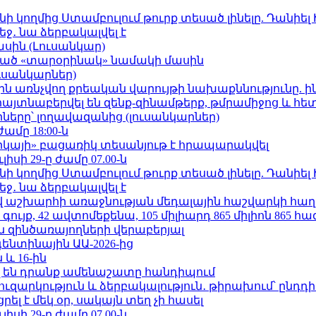
 կողմից Ստամբուլում թուրք տեսած լինելը. Դանիել
ջ․ նա ձերբակալվել է
ասին (Լուսանկար)
ացած «տարօրինակ» նամակի մասին
ւսանկարներ)
ո»-ին առնչվող քրեական վարույթի նախաքննությունը. ի
 հայտնաբերվել են զենք-զինամթերք, թմրամիջոց և հ
երը՝ լողավազանից (լուսանկարներ)
ժամը 18:00-ն
որկայի» բացառիկ տեսանյութ է հրապարակվել
ւլիսի 29-ը ժամը 07.00-ն
 կողմից Ստամբուլում թուրք տեսած լինելը. Դանիել
ջ․ նա ձերբակալվել է
աշխարհի առաջնության մեդալային հաշվարկի հաղ
ւյք, 42 ավտոմեքենա, 105 միլիարդ 865 միլիոն 865 հ
 զինծառայողների վերաբերյալ
ենտինային ԱԱ-2026-ից
 և 16-ին
 են դրանք ամենաշատը հանդիպում
ւզարկություն և ձերբակալություն․ թիրախում՝ ընդդ
լ է մեկ օր, սակայն տեղ չի հասել
ւլիսի 29-ը ժամը 07.00-ն