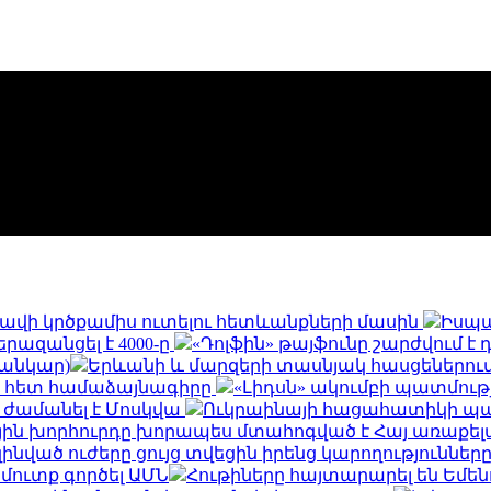
և հավի կրծքամիս ուտելու հետևանքների մասին
Իսպա
երազանցել է 4000-ը
«Դոլֆին» թայֆունը շարժվում է
սանկար)
Երևանի և մարզերի տասնյակ հասցեներում օգո
ի հետ համաձայնագիրը
«Լիդսն» ակումբի պատմու
 ժամանել է Մոսկվա
Ուկրաինայի հացահատիկի պահ
ին խորհուրդը խորապես մտահոգված է Հայ առաքելա
զինված ուժերը ցույց տվեցին իրենց կարողությունն
 մուտք գործել ԱՄՆ
Հութիները հայտարարել են Եմե