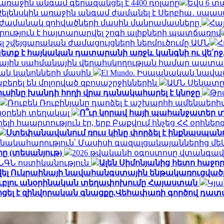
եր առաջին անգամ գերազանցել է 4400 դոլարը
Եվս 6 տ
Զելենսկին առաջին անգամ ժամանել է Սերբիա․ սպասվ
ն ժամանակ զոհվածների մասին մանրամասները
Հայ
րություն է հայտարարվել շոգի ալիքների պատճառով
 շվեյցարական ժամացույցների ներմուծումը ԱՄՆ
Հ
ետք է հայկական դատարանի առջև կանգնի ու վե՛ր
ալիային սահմանային վերահսկողության համար պատ
ան կանոնների մասին
El Mundo. Իսպանական նավա
երել են մոլորված զբոսաշրջիկներին
ԱՄՆ Սենատը 
ուսինը խանդի հողի վրա դանակահարել է կնոջը
Թր
Ռուբեն Ռուբինյանը դարձել է աշխարհի ամենա
տնօրենի տեղակալ
Ո՞ւր կորավ հայի պահանջատեր տ
լի հպարտություն էր, երբ Բաքվում հնչեց ՀՀ օրհնե
Ստեփանավանում ռուս կինը փորձել է ինքնասպանո
նակահարություն՝ Մասիսի գազալցակայաններից մեկի
րը (տեսանյութ)
2026 թվականի օգոստոսը վտանգավ
․ ՆԳՆ ոստիկանություն
Ալեն Սիմոնյանից հետո հաջորդ
վել Ուկրաինայի նավահանգստային ենթակառուցվածք
ն ռուբլու անօրինական տեղափոխումը Հայաստան
Կյա
ոցել է զինվորական գնացքը.Վեհափառի գործով դատ