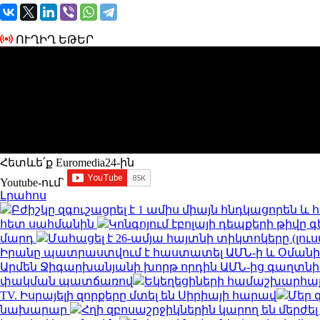
ՈՒՂԻՂ ԵԹԵՐ
Հետևե՛ք Euromedia24-ին
Youtube-ում`
Լրահոս
Բժիշկը զգուշացրել է 1 ամիս միայն հնդկացորեն 
հետ սահմանին
Կոնգոյում էբոլայի դեպքերի թիվը գ
մարդ
Մահացել է 26-ամյա հայտնի տիկտոկերը (լու
Իրանը պատրաստվում է հաստատել ԱՄՆ-ի և Օման
Արմեն Ջիգարխանյանի խորթ որդին ԱՄՆ-ից գաղտնի
փակման պատճառով
Եկեղեցիների համաշխարհայ
TV. Իսրայելի զորքերը մտել են Սիրիայի հարավ
Մեր 
նախարար
Հղի զբոսաշրջիկներին կարող են մերժել