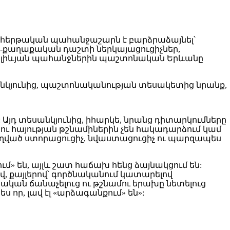
րից հերթական պահանջաշարն է բարձրաձայնել՝
ն-քաղաքական դաշտի ներկայացուցիչներ,
ր ալիևյան պահանջներին պաշտոնական Երևանը
կյունից, պաշտոնականության տեսակետից նրանք,
 Այդ տեսանկյունից, իհարկե, նրանց դիտարկումները
ի ու հայության թշնամիներին չեն հակադարձում կամ
ուղղված ստորացուցիչ, նվաստացուցիչ ու պարզապես
մ» են, այլև շատ հաճախ հենց ձայնակցում են:
վ, քայլերով՝ գործնականում կատարելով
նական ճանաչելուց ու թշնամու երախը նետելուց
որ, լավ էլ «արձագանքում» են»: