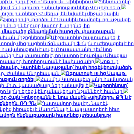
արի և ընդմիշտ «Ռեալում»․ Վինիսիուս
Պենտագոնը
ում են կարևոր բանակցություններ Վուչիչի հետ
 ուշուիստները 37 մեդալ են նվաճել միջազգային
Ֆյոդորովը փորձում է Մասկին համոզել, որ աջակցի
որմուզի նեղուցը կարող է կորցնել իր
ջ, մնացածը քննարկման հարց չի․ փաստաբան
ասխան միջոցներով
Միշուստինը հայտարարել է
տորմը միգրացիոն ճգնաժամի ֆոնին ուժեղացրել է իր
հավանություն է տվել Ռուսաստանի դեմ նոր
ամփը հայտարարել է, որ կարող է դառնալ Միացյալ
երիտասարդ խորհրդարանի նախագահը
Արթուր
եսակը․ Կարինե Նալչաջյանը՝ հայի հոգեկերտվածքի,
րգը․ Ժաննա Անդրեասյան
Օգոստոսի 10-ից Սայաթ-
ւթյուն գործել
Հասմիկ Կարապետյանի համարձակ
 մոտ. կասկածյալը ձերբակալվել է
Կաթողիկոսը՝
որ կլինի երեք կենդանակերպի նշանների համար
ը Հայկ Կոնջորյանն է․ նրա մասին «սլիվները» ՔՊ-ն է
ներին. ՌԴ ՊՆ
Դատավորը հայ էր․ Նարեկ
նքից հեռացել է Մադոննայի և այլ աստղերի հետ
ավորն ինքնաբացարկ հայտնեց (տեսանյութ)