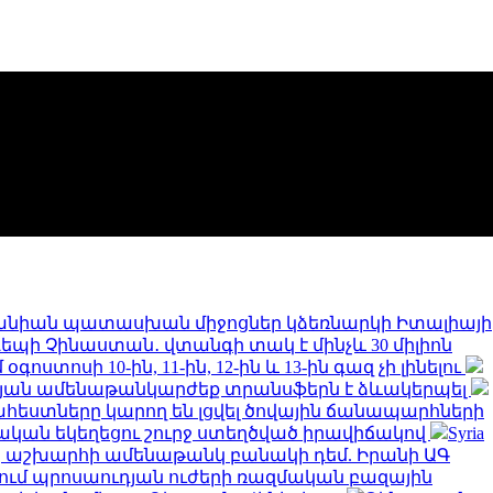
նիան պատասխան միջոցներ կձեռնարկի Իտալիայի
 դեպի Չինաստան․ վտանգի տակ է մինչև 30 միլիոն
ստոսի 10-ին, 11-ին, 12-ին և 13-ին գազ չի լինելու
թյան ամենաթանկարժեք տրանսֆերն է ձևակերպել
եստները կարող են լցվել ծովային ճանապարհների
կան եկեղեցու շուրջ ստեղծված իրավիճակով
Syria
երը աշխարհի ամենաթանկ բանակի դեմ. Իրանի ԱԳ
նում պրոսաուդյան ուժերի ռազմական բազային