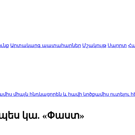
ւնք
Արտակարգ պատահարներ
Մշակույթ
Սպորտ
Հա
այն հնդկացորեն և հավի կրծքամիս ուտելու հետևանք
չպես կա. «Փաստ»