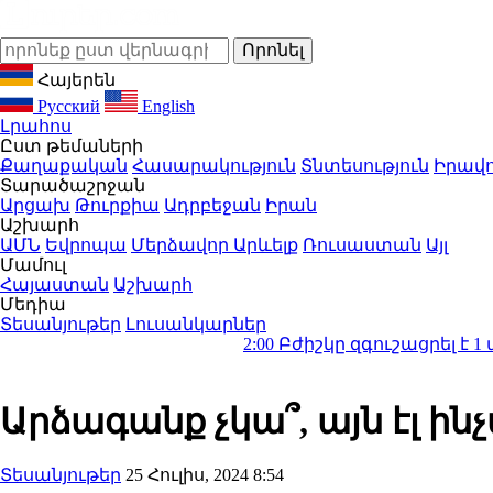
Հայերեն
Русский
English
Լրահոս
Ըստ թեմաների
Քաղաքական
Հասարակություն
Տնտեսություն
Իրավո
Տարածաշրջան
Արցախ
Թուրքիա
Ադրբեջան
Իրան
Աշխարհ
ԱՄՆ
Եվրոպա
Մերձավոր Արևելք
Ռուսաստան
Այլ
Մամուլ
Հայաստան
Աշխարհ
Մեդիա
Տեսանյութեր
Լուսանկարներ
2:00
Բժիշկը զգուշացրել է 1 ամիս մի
Արձագանք չկա՞, այն էլ ին
Տեսանյութեր
25 Հուլիս, 2024 8:54