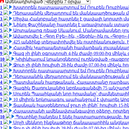
Ամենադիտված
1
Խստորեն դատապարտում եմ Ռուբեն Ռուբինյանի
2
Դերասանին մեղադրում են մանկապղծության մե
3
Սիլվա Հակոբյանը հայտնել է ցավալի կորստի մ
4
Նիկոլ Փաշինյանը հայտնել է առավոտյան ստ
5
Արտակարգ դեպք Սևանում. Մանրամասներ (լո
6
Ավարտվել է «Գող Բջե»-ին, «Տեցիկ»-ին ու «Գոջ
7
425 անձինք տեղափոխվել են ոստիկանություն․
8
Հասմիկ Կարապետյանի համարձակ լուսանկարն
9
Գազ չի լինի օգոստոսի 4-ին ժամը 09:00-ից մինչև 
10
Կիլիկիայում կրակոցներով ուղեկցված «ռազբ
1
Ջուր չի լինի հուլիսի 28-ին ժամը 07.00-ից մինչև հո
2
Խստորեն դատապարտում եմ Ռուբեն Ռուբինյանի
3
Դերասանին մեղադրում են մանկապղծության մե
4
Պատմական հաղթանակ․ Հայաստանը դարձավ 
5
Գագիկ Ծառուկյանից կբռնագանձվի 75 անշարժ գո
6
Սուրեն Պապիկյանի նոր հրամանը՝ ժամկետային
7
10 միլիոն երկրպագու պահանջում է վտարել Արգ
8
Տասնյակ հասցեներում ջուր չի լինի՝ հուլիսի 15-ին
9
Հայաստանի ամենավտանգավոր օձերը. որտեղ
10
Պուտինը հանդես է եկել հայտարարությամբ. Խո
1
Սոչի մեկնող ինքնաթիռը ճանապարհին անցկացրե
2
Ջուր չի լինի հուլիսի 28-ին ժամը 07.00-ից մինչև հո