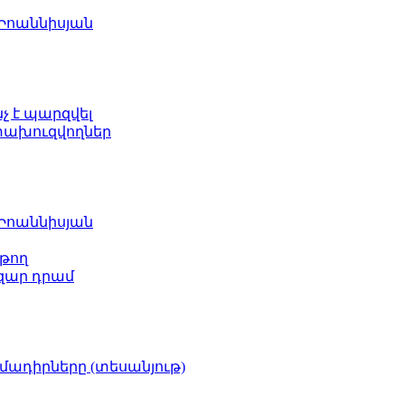
 Իոաննիսյան
նչ է պարզվել
ետախուզվողներ
 Իոաննիսյան
թող
ազար դրամ
իմադիրները (տեսանյութ)