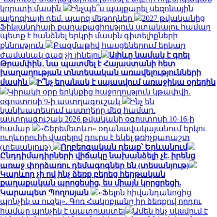
կորստի մասին
Ինչպե՞ս պայքարել սեզոնային
ալերգիայի դեմ. պարզ մեթոդներ
2027 թվականից
Ֆինլանդիայի քաղաքացիություն ստանալու համար
պետք է հանձնել երկրի մասին գիտելիքների
քննություն
Բազմաթիվ հասցեներում երկար
ժամանակ գազ չի լինելու
Ալիևը նամակ է գրել
Թրամփին․ նա պատմել է Հայաստանի հետ
խաղաղության տնտեսական առավելությունների
մասին
Ի՞նչ եղանակ է սպասվում առաջիկա օրերին
Կիրակի օրը երկնքից հաջողություն կթափվի․
օգոստոսի 9-ի աստղագուշակ
Ինչ են
կանխատեսում աստղերը մեզ համար.
աստղագուշակ 2026 թվականի օգոստոսի 10-16-ի
համար
«Շերեմետևո» օդանավակայանում երկու
ուղևորուհի վազելով դուրս է եկել թռիչքադաշտ
(տեսանյութ)
Ողբերգական դեպք՝ Երևանում
Ընդդիմադիրների վիճակը նախանձելի չէ. իրենց
առաջ փորձառու դեմագոգներ են (տեսանյութ)
Կարևոր չի ով ինչ ձեռք բերեց հերթական
քաղաքական պրոցեսից, ես միայն կորցրեցի.
Կարապետ Պողոսյան
«Ֆելոն հիվանդանոցից
պոնչիկ ա ուզել». Գոռ Հակոբյանը իր ձեռքով որդու
համար պոնչիկ է պատրաստել
Ամեն ինչ սկսվում է