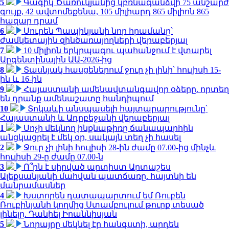
5
Գագիկ Ծառուկյանից կբռնագանձվի 75 անշարժ
գույք, 42 ավտոմեքենա, 105 միլիարդ 865 միլիոն 865
հազար դրամ
6
Սուրեն Պապիկյանի նոր հրամանը՝
ժամկետային զինծառայողների վերաբերյալ
7
10 միլիոն երկրպագու պահանջում է վտարել
Արգենտինային ԱԱ-2026-ից
8
Տասնյակ հասցեներում ջուր չի լինի՝ հուլիսի 15-
ին և 16-ին
9
Հայաստանի ամենավտանգավոր օձերը. որտեղ
են դրանք ամենաշատը հանդիպում
10
Տոկաևի անսպասելի հայտարարությունը՝
Հայաստանի և Ադրբեջանի վերաբերյալ
1
Սոչի մեկնող ինքնաթիռը ճանապարհին
անցկացրել է մեկ օր, սակայն տեղ չի հասել
2
Ջուր չի լինի հուլիսի 28-ին ժամը 07.00-ից մինչև
հուլիսի 29-ը ժամը 07.00-ն
3
Ո՞րն է սիրված արտիստ Արտաշես
Ալեքսանյանի մահվան պատճառը. հայտնի են
մանրամասներ
4
Խստորեն դատապարտում եմ Ռուբեն
Ռուբինյանի կողմից Ստամբուլում թուրք տեսած
լինելը. Դանիել Իոաննիսյան
5
Նորայրը մեկնել էր հանգստի, արդեն