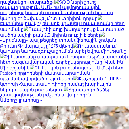
դաշնակցի «տարածք»
ՉԹՕ-ների շուրջ
դավադրություն․ ԱՄՆ-ում այլմոլորակային
տեխնոլոգիաների ուսումնասիրության համար
կարող էր ծախսվել մոտ 1 տրիլիոն դոլար
Էստոնիայում կոչ են արել փակել Ռուսաստանի հետ
սահմանը
Ուգալդեի գոլը խաղադրույք կատարած
անձին ավելի քան 2,5 միլիոն ռուբլի է բերել
«Արսենալը» պայթեցրեց տրանսֆերային շուկան․
Բրունո Գիմարայեշը՝ £75 մլն-ով
Ռուսաստանում
կարևոր նախազգուշացում են արել Եվրամիությանը
Չինաստանը պատրաստ է խորացնել Հայաստանի
հետ ռազմավարական գործընկերությունը․ Վան Ին՝
Միրզոյանին
Զելենսկին բացահայտել է ԱՄՆ-ի հետ
Patriot-ի հրթիռների մատակարարման
պայմանավորվածությունները
Փաշինյան․ TRIPP-ը
կփոխի Հայաստանի դիրքը համաշխարհային
ներդրումային քարտեզում
Տղամարդը ծեծել է
շտապօգնության բժշկին և վարորդին
Ամբողջ լրահոսը »