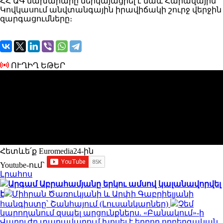
ՀՀ ԱԳ նախարարը ներկայացրել է նաև Հարավային
Կովկասում անվտանգային իրավիճակի շուրջ վերջին
զարգացումները։
ՈՒՂԻՂ ԵԹԵՐ
Հետևե՛ք Euromedia24-ին
Youtube-ում`
Լրահոս
Արգամ Աբրահամյանը երկու ամսով կալանավորվել
է
Միհրան Ծառուկյանի և Արփի Գաբրիելյանի
հանգիստը՝ Շանհայում (Լուսանկարներ)
Չեմ
կարողանում զսպել արցունքներս. «Բանակում»-ի
Վարուժը տաղավարում խոսել է եղբոր ողբերգական