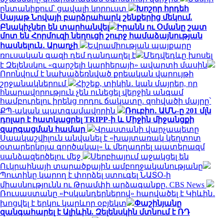
ընտանիքում՝ ցավալի կորուստ
Խոշոր հրդեհ
Սայաթ Նովայի բարձրահարկ շենքերից մեկում.
Բնակիչներ են տարհանվել
Իրանն ու Օմանը շատ
մոտ են Հորմուզի նեղուցի շուրջ համաձայնության
հասնելուն․ Արաղչի
Եվրամիության պայքարը
ռուսական գազի դեմ դանդաղել է
Մեդվեդևը խոսել
է Զելենսկու «գարշելի կարիերայի» ավարտի մասին
Որոնվում է նախաձեռնված քրեական վարույթի
շրջանակներում
Հիշեք, տիկին․ կան մայրեր, որ
հնարավորություն չեն ունեցել վերջին անգամ
համբուրելու իրենց որդու ճակատը. զոհվածի մայրը՝
ՔՊ-ական պատգամավորին
Ռուբիո․ ԱՄՆ-ը 201 մլն
դոլար է հատկացրել TRIPP-ի և Միջին միջանցքի
զարգացման համար
Վրաստանի վարչապետը
Սաակաշվիլուն անվանել է «խայտառակ կեղտոտ
օտարերկրյա գործակալ» և մեղադրել պատերազմ
սանձազերծելու մեջ
Սերբիայում աջակցել են
Ուկրաինայի տարածքային ամբողջականությանը
Պուտինը կարող է փորձել ստուգել ՆԱՏՕ-ի
միասնությունն ու Թրամփի արձագանքը. CBS News
Ռուսաստանը «Իսկանդերներով» հարվածել է Կիևին․
խոցվել է երկու կարևոր օբյեկտ
Փաշինյանը
զանգահարել է Ալիևին. Զելենսկին մտնում է ՌԴ