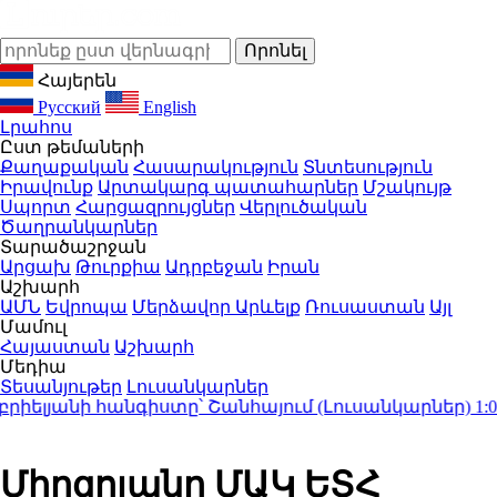
Հայերեն
Русский
English
Լրահոս
Ըստ թեմաների
Քաղաքական
Հասարակություն
Տնտեսություն
Իրավունք
Արտակարգ պատահարներ
Մշակույթ
Սպորտ
Հարցազրույցներ
Վերլուծական
Ծաղրանկարներ
Տարածաշրջան
Արցախ
Թուրքիա
Ադրբեջան
Իրան
Աշխարհ
ԱՄՆ
Եվրոպա
Մերձավոր Արևելք
Ռուսաստան
Այլ
Մամուլ
Հայաստան
Աշխարհ
Մեդիա
Տեսանյութեր
Լուսանկարներ
լյանի հանգիստը՝ Շանհայում (Լուսանկարներ)
1:04
Չե
Միրզոյանը ՄԱԿ ԵՏՀ