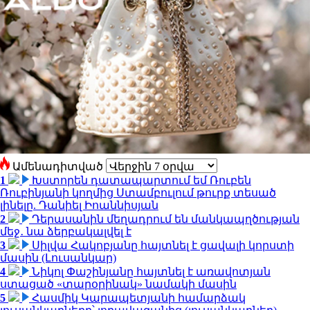
Ամենադիտված
1
Խստորեն դատապարտում եմ Ռուբեն
Ռուբինյանի կողմից Ստամբուլում թուրք տեսած
լինելը. Դանիել Իոաննիսյան
2
Դերասանին մեղադրում են մանկապղծության
մեջ․ նա ձերբակալվել է
3
Սիլվա Հակոբյանը հայտնել է ցավալի կորստի
մասին (Լուսանկար)
4
Նիկոլ Փաշինյանը հայտնել է առավոտյան
ստացած «տարօրինակ» նամակի մասին
5
Հասմիկ Կարապետյանի համարձակ