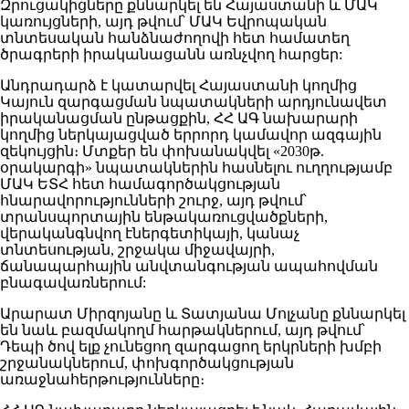
Զրուցակիցները քննարկել են Հայաստանի և ՄԱԿ
կառույցների, այդ թվում՝ ՄԱԿ Եվրոպական
տնտեսական հանձնաժողովի հետ համատեղ
ծրագրերի իրականացանն առնչվող հարցեր:
Անդրադարձ է կատարվել Հայաստանի կողմից
Կայուն զարգացման նպատակների արդյունավետ
իրականացման ընթացքին, ՀՀ ԱԳ նախարարի
կողմից ներկայացված երրորդ կամավոր ազգային
զեկույցին։ Մտքեր են փոխանակվել «2030թ.
օրակարգի» նպատակներին հասնելու ուղղությամբ
ՄԱԿ ԵՏՀ հետ համագործակցության
հնարավորությունների շուրջ, այդ թվում՝
տրանսպորտային ենթակառուցվածքների,
վերականգնվող էներգետիկայի, կանաչ
տնտեսության, շրջակա միջավայրի,
ճանապարհային անվտանգության ապահովման
բնագավառներում:
Արարատ Միրզոյանը և Տատյանա Մոլչանը քննարկել
են նաև բազմակողմ հարթակներում, այդ թվում՝
Դեպի ծով ելք չունեցող զարգացող երկրների խմբի
շրջանակներում, փոխգործակցության
առաջնահերթությունները։