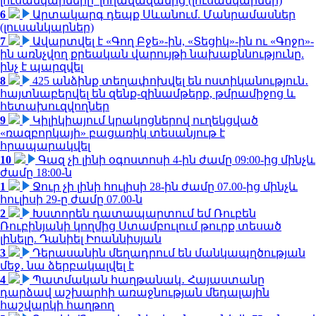
լուսանկարները՝ լողավազանից (լուսանկարներ)
6
Արտակարգ դեպք Սևանում. Մանրամասներ
(լուսանկարներ)
7
Ավարտվել է «Գող Բջե»-ին, «Տեցիկ»-ին ու «Գոջո»-
ին առնչվող քրեական վարույթի նախաքննությունը.
ինչ է պարզվել
8
425 անձինք տեղափոխվել են ոստիկանություն․
հայտնաբերվել են զենք-զինամթերք, թմրամիջոց և
հետախուզվողներ
9
Կիլիկիայում կրակոցներով ուղեկցված
«ռազբորկայի» բացառիկ տեսանյութ է
հրապարակվել
10
Գազ չի լինի օգոստոսի 4-ին ժամը 09:00-ից մինչև
ժամը 18:00-ն
1
Ջուր չի լինի հուլիսի 28-ին ժամը 07.00-ից մինչև
հուլիսի 29-ը ժամը 07.00-ն
2
Խստորեն դատապարտում եմ Ռուբեն
Ռուբինյանի կողմից Ստամբուլում թուրք տեսած
լինելը. Դանիել Իոաննիսյան
3
Դերասանին մեղադրում են մանկապղծության
մեջ․ նա ձերբակալվել է
4
Պատմական հաղթանակ․ Հայաստանը
դարձավ աշխարհի առաջնության մեդալային
հաշվարկի հաղթող