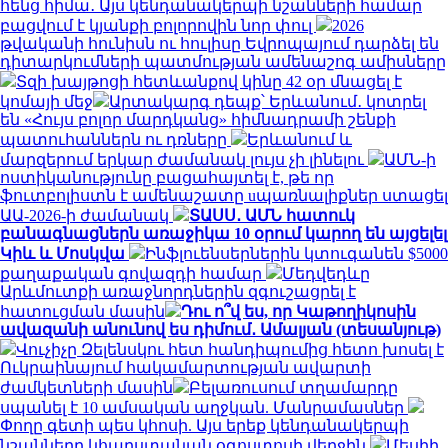
հենց հիմա․ Այս կենդանակերպի նշանների համար
բացվում է կյանքի բոլորովին նոր փուլ
2026
թվականի հունիսն ու հուլիսը Եվրոպայում դարձել են
դիտարկումների պատմության ամենաշոգ ամիսները
Տզի խայթոցի հետևանքով կինը 42 օր մնացել է
կոմայի մեջ
Արտակարգ դեպք՝ Երևանում․ կոտրել
են «Հույս բոլոր մարդկանց» հիմնադրամի շենքի
պատուհաններն ու դռները
Երևանում և
մարզերում երկար ժամանակ լույս չի լինելու
ԱՄՆ-ի
ոստիկանությունը բացահայտել է, թե որ
ֆուտբոլիստն է ամենաշատը uպառնալիքներ ստացել
ԱԱ-2026-ի ժամանակ
ՏԱՍՍ․ ԱՄՆ հատուկ
բանագնացներն առաջիկա 10 օրում կարող են այցելել
Կիև և Մոսկվա
Ինֆլուենսերներին կտուգանեն $5000
քաղաքական գովազդի համար
Մեդվեդևը
Արևմուտքի առաջնորդներին զգուշացրել է
հատուցման մասին
Դու ո՞վ ես, որ Կաթողիկոսին
ավազանի անունով ես դիմում․ Ամալյան (տեսանյութ)
Վուչիչը Զելենսկու հետ հանդիպումից հետո խոսել է
Ուկրաինայում հակամարտության ավարտի
ժամկետների մասին
Բելառուսում տղամարդը
սպանել է 10 ամսական աղջկան. Մանրամասներ
Փողը գետի պես կհոսի. Այս երեք կենդանակերպի
նշանները կհարստանան օգոստոսի վերջին
Մեսիի