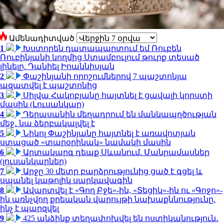
Ամենադիտված
1
Խստորեն դատապարտում եմ Ռուբեն
Ռուբինյանի կողմից Ստամբուլում թուրք տեսած
լինելը. Դանիել Իոաննիսյան
2
Փաշինյանի որոշումներով 7 պաշտոնյա
ազատվել է պաշտոնից
3
Սիլվա Հակոբյանը հայտնել է ցավալի կորստի
մասին (Լուսանկար)
4
Դերասանին մեղադրում են մանկապղծության
մեջ․ նա ձերբակալվել է
5
Նիկոլ Փաշինյանը հայտնել է առավոտյան
ստացած «տարօրինակ» նամակի մասին
6
Արտակարգ դեպք Սևանում. Մանրամասներ
(լուսանկարներ)
7
Արջը 30 մետր բարձրությունից ցած է գցել և
սպանել կաթոլիկ սարկավագին
8
Ավարտվել է «Գող Բջե»-ին, «Տեցիկ»-ին ու «Գոջո»-
ին առնչվող քրեական վարույթի նախաքննությունը.
ինչ է պարզվել
9
425 անձինք տեղափոխվել են ոստիկանություն․