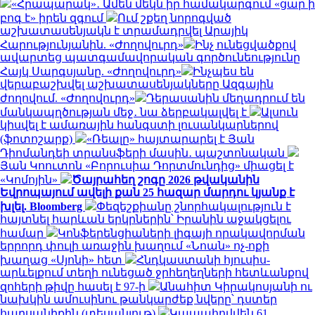
«Հրապարակ»․ Ամեն մեկն իր համակարգում «ցար ի
բոգ է» իրեն զգում
Ում շքեղ նորոգված
աշխատասենյակն է տրամադրվել Արայիկ
Հարությունյանին. «Ժողովուրդ»
Ինչ ունեցվածքով
ավարտեց պատգամավորական գործունեությունը
Հայկ Սարգսյանը. «Ժողովուրդ»
Ինչպես են
վերաբաշխվել աշխատասենյակները Ազգային
ժողովում. «Ժողովուրդ»
Դերասանին մեղադրում են
մանկապղծության մեջ․ նա ձերբակալվել է
Ալսուն
կիսվել է ամառային հանգստի լուսանկարներով
(ֆոտոշարք)
«Ռեալը» հայտարարել է Յան
Դիոմանդեի տրանսֆերի մասին․ պաշտոնական
Յան Կոուտոն «Բորուսիա Դորտմունդից» միացել է
«Կոմոյին»
Ծայրահեղ շոգը 2026 թվականին
Եվրոպայում ավելի քան 25 հազար մարդու կյանք է
խլել. Bloomberg
Փեզեշքիանը շնորհակալություն է
հայտնել հարևան երկրներին՝ Իրանին աջակցելու
համար
Կոնֆերենցիաների լիգայի որակավորման
երրորդ փուլի առաջին խաղում «Նոան» ոչ-ոքի
խաղաց «Սյոնի» հետ
Հնդկաստանի հյուսիս-
արևելքում տեղի ունեցած ջրհեղեղների հետևանքով
զոհերի թիվը հասել է 97-ի
Անահիտ Կիրակոսյանի ու
նախկին ամուսինու թանկարժեք նվերը՝ դստեր
հարսանիքին (տեսանյութ)
Կապահովվեն 61