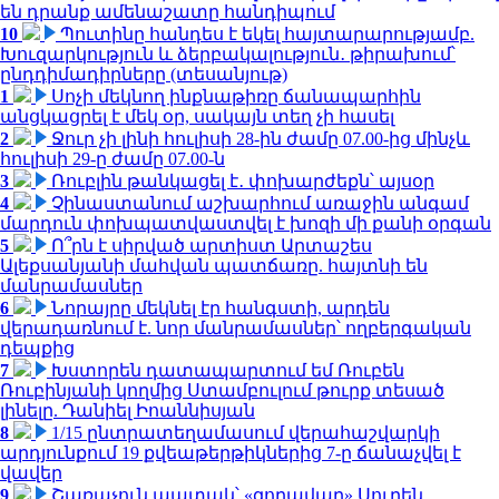
են դրանք ամենաշատը հանդիպում
10
Պուտինը հանդես է եկել հայտարարությամբ.
Խուզարկություն և ձերբակալություն․ թիրախում՝
ընդդիմադիրները (տեսանյութ)
1
Սոչի մեկնող ինքնաթիռը ճանապարհին
անցկացրել է մեկ օր, սակայն տեղ չի հասել
2
Ջուր չի լինի հուլիսի 28-ին ժամը 07.00-ից մինչև
հուլիսի 29-ը ժամը 07.00-ն
3
Ռուբլին թանկացել է․ փոխարժեքն՝ այսօր
4
Չինաստանում աշխարհում առաջին անգամ
մարդուն փոխպատվաստվել է խոզի մի քանի օրգան
5
Ո՞րն է սիրված արտիստ Արտաշես
Ալեքսանյանի մահվան պատճառը. հայտնի են
մանրամասներ
6
Նորայրը մեկնել էր հանգստի, արդեն
վերադառնում է. նոր մանրամասներ՝ ողբերգական
դեպքից
7
Խստորեն դատապարտում եմ Ռուբեն
Ռուբինյանի կողմից Ստամբուլում թուրք տեսած
լինելը. Դանիել Իոաննիսյան
8
1/15 ընտրատեղամասում վերահաշվարկի
արդյունքում 19 քվեաթերթիկներից 7-ը ճանաչվել է
վավեր
9
Շառաչուն ապտակ՝ «զորավար» Սուրեն