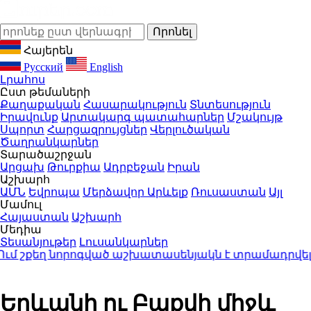
Հայերեն
Русский
English
Լրահոս
Ըստ թեմաների
Քաղաքական
Հասարակություն
Տնտեսություն
Իրավունք
Արտակարգ պատահարներ
Մշակույթ
Սպորտ
Հարցազրույցներ
Վերլուծական
Ծաղրանկարներ
Տարածաշրջան
Արցախ
Թուրքիա
Ադրբեջան
Իրան
Աշխարհ
ԱՄՆ
Եվրոպա
Մերձավոր Արևելք
Ռուսաստան
Այլ
Մամուլ
Հայաստան
Աշխարհ
Մեդիա
Տեսանյութեր
Լուսանկարներ
 շքեղ նորոգված աշխատասենյակն է տրամադրվել Արա
Երևանի ու Բաքվի միջև