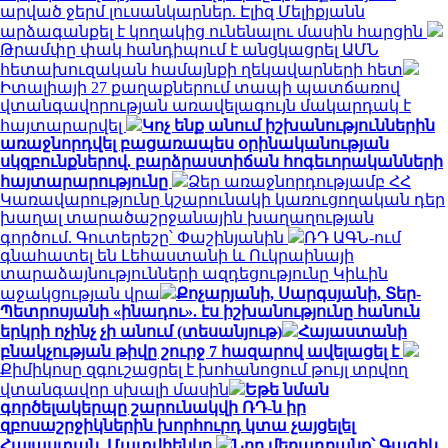
արված ջերմ լուսանկարներ. Էլիզ Մելիքյանն
արձագանքել է կողակից ունենալու մասին հարցին
Թրամփը փակ հանդիպում է անցկացրել ԱՄՆ
հետախուզական համայնքի ղեկավարների հետ
Իտալիայի 27 քաղաքներում տապի պատճառով
վտանգավորության առավելագույն մակարդակ է
հայտարարվել
Կոչ ենք անում իշխանություններին
առաջնորդվել բացառապես օրինականության
սկզբունքներով. բարձրաստիճան հոգեւորականների
հայտարարությունը
Ձեր առաջնորդությամբ ՀՀ
Կառավարությունը կշարունակի կառուցողական դեր
խաղալ տարածաշրջանային խաղաղության
գործում. Գուտերեշը՝ Փաշինյանին
ՌԴ ԱԳՆ-ում
գնահատել են Լեհաստանի և Ուկրաինայի
տարաձայնությունների ազդեցությունը Կիևին
աջակցության վրա
Քոչարյանի, Սարգսյանի, Տեր-
Պետրոսյանի «ինադու». էս իշխանությունը հանուն
երկրի ոչինչ չի անում (տեսանյութ)
Հայաստանի
բնակչության թիվը շուրջ 7 հազարով ավելացել է
Քիմիկոսը զգուշացրել է խոհանոցում թույլ տրվող
վտանգավոր սխալի մասին
Եթե նման
գործելակերպը շարունակվի ՌԴ-ն իր
զբոսաշրջիկներին խորհուրդ կտա չայցելել
Հայաստան. Մատվիենկո
Նոր մեղադրանք՝ Գագիկ