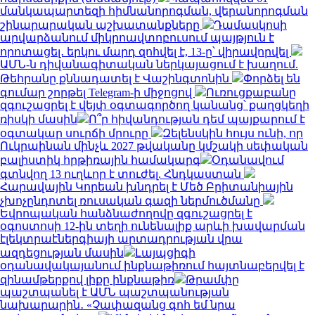
մանկապարտեզի հիմնանորոգման, վերանորոգման
շինարարական աշխատանքները
Դամասկոսի
արվարձանում միկրոավտոբուսում պայթյուն է
որոտացել․ երկու մարդ զոհվել է, 13-ը՝ վիրավորվել
ԱՄՆ-ն դիվանագիտական ներկայացում է խաղում.
Թեհրանը քննադատել է Վաշինգտոնին
Փորձել են
գումար շորթել Telegram-ի միջոցով
Ուռուցքաբանը
զգուշացրել է վեյփ օգտագործող կանանց՝ քաղցկեղի
ռիսկի մասին
Ո՞ր հիվանդության դեմ պայքարում է
օգտակար սուրճի մրուրը
Զելենսկին հույս ունի, որ
Ուկրաինան մինչև 2027 թվականը կմշակի սեփական
բալիստիկ հրթիռային համակարգ
Օդանավում
գտնվող 13 ուղևոր է տուժել. Հնդկաստան
Հարավային Կորեան խնդրել է Մեծ Բրիտանիային
չխոչընդոտել ռուսական գազի ներմուծմանը
Եվրոպական հանձնաժողովը զգուշացրել է
օգոստոսի 12-ին տեղի ունենալիք արևի խավարման
էլեկտրաէներգիայի արտադրության վրա
ազդեցության մասին
Լայպցիգի
օդանավակայանում ինքնաթիռում հայտնաբերվել է
զինամթերքով լիքը ինքնաթիռ
Թրամփը
պաշտպանել է ԱՄՆ պաշտպանության
նախարարին․ «Չափազանց գոհ եմ նրա