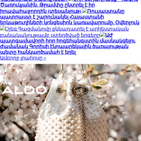
Ծառուկյանին. Թրամփը ընտրել է իր
իրավահաջորդին (տեսանյութ)
Ռուսաստանը
պատրաստ է շարունակել Հայաստանի
երկաթուղիների կոնցեսիոն կառավարումը. Օվերչուկ
Օլեգ Գազմանովը քննադատել է արհեստական
բանականությամբ ստեղծված երգերը
ԱԺ
պատգամավորի հոր հոգեհանգստին մասնակցելու
ժամանակ Գորիսի էկոպարեկային ծառայության
պետը հանկարծամահ է եղել
Ամբողջ լրահոսը »