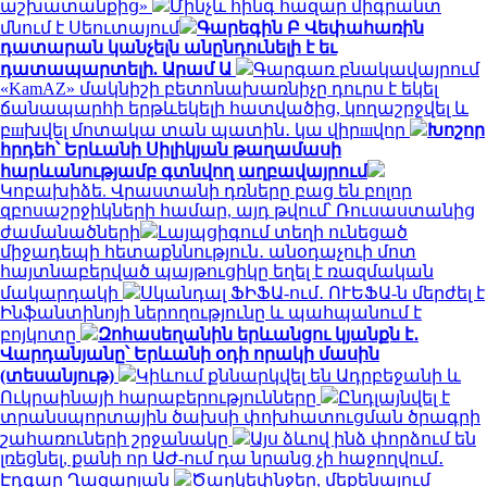
աշխատանքից»
Մինչև հինգ հազար միգրանտ
մնում է Սեուտայում
Գարեգին Բ Վեփահառին
դատարան կանչելն անընդունելի է եւ
դատապարտելի. Արամ Ա
Գարգառ բնակավայրում
«KamAZ» մակնիշի բետոնախառնիչը դուրս է եկել
ճանապարհի երթևեկելի հատվածից, կողաշրջվել և
բшխվել մոտակա տան պատին․ կա վիրшվոր
Խոշոր
հրդեհ՝ Երևանի Սիլիկյան թաղամասի
հարևանությամբ գտնվող աղբավայրում
Կոբախիձե. Վրաստանի դռները բաց են բոլոր
զբոսաշրջիկների համար, այդ թվում՝ Ռուսաստանից
ժամանածների
Լայպցիգում տեղի ունեցած
միջադեպի հետաքննություն․ անօդաչուի մոտ
հայտնաբերված պայթուցիկը եղել է ռազմական
մակարդակի
Սկանդալ ՖԻՖԱ-ում․ ՈՒԵՖԱ-ն մերժել է
Ինֆանտինոյի ներողությունը և պահպանում է
բոյկոտը
Զոհասեղանին երևանցու կյանքն է․
Վարդանյանը՝ Երևանի օդի որակի մասին
(տեսանյութ)
Կիևում քննարկվել են Ադրբեջանի և
Ուկրաինայի հարաբերությունները
Ընդլայնվել է
տրանսպորտային ծախսի փոխհատուցման ծրագրի
շահառուների շրջանակը
Այս ձևով ինձ փորձում են
լռեցնել, քանի որ ԱԺ-ում դա նրանց չի հաջողվում․
Էդգար Ղազարյան
Ծաղկեփնջեր, մեքենայում