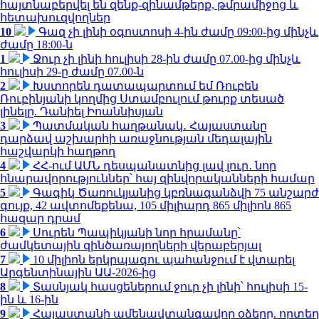
հայտնաբերվել են զենք-զինամթերք, թմրամիջոց և
հետախուզվողներ
10
Գազ չի լինի օգոստոսի 4-ին ժամը 09:00-ից մինչև
ժամը 18:00-ն
1
Ջուր չի լինի հուլիսի 28-ին ժամը 07.00-ից մինչև
հուլիսի 29-ը ժամը 07.00-ն
2
Խստորեն դատապարտում եմ Ռուբեն
Ռուբինյանի կողմից Ստամբուլում թուրք տեսած
լինելը. Դանիել Իոաննիսյան
3
Պատմական հաղթանակ․ Հայաստանը
դարձավ աշխարհի առաջնության մեդալային
հաշվարկի հաղթող
4
ՀՀ-ում ԱՄՆ դեսպանատնից լավ լուր․ նոր
հնարավորություններ՝ հայ զինվորականների համար
5
Գագիկ Ծառուկյանից կբռնագանձվի 75 անշարժ
գույք, 42 ավտոմեքենա, 105 միլիարդ 865 միլիոն 865
հազար դրամ
6
Սուրեն Պապիկյանի նոր հրամանը՝
ժամկետային զինծառայողների վերաբերյալ
7
10 միլիոն երկրպագու պահանջում է վտարել
Արգենտինային ԱԱ-2026-ից
8
Տասնյակ հասցեներում ջուր չի լինի՝ հուլիսի 15-
ին և 16-ին
9
Հայաստանի ամենավտանգավոր օձերը. որտեղ