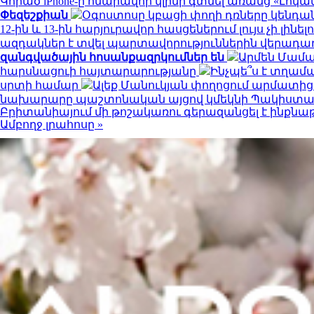
Կորած iPhone-ը հնարավոր կլինի գտնել առանց «Լոկա
Փեզեշքիան
Օգոստոսը կբացի փողի դռները կենդա
12-ին և 13-ին հարյուրավոր հասցեներում լույս չի լինել
ազդակներ է տվել պարտավորություններին վերադառ
զանգվածային հոսանքազրկումներ են
Արմեն Մամա
հարսնացուի հայտարարությանը
Ինչպե՞ս է տղամ
սրտի համար
Ալեք Մանուկյան փողոցում արմատից 
նախարարը պաշտոնական այցով կմեկնի Պակիստա
Բրիտանիայում մի թոշակառու գերազանցել է ինքնաթի
Ամբողջ լրահոսը »