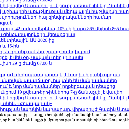
 կողմից Ստամբուլում թուրք տեսած լինելը. Դանիել
աշխարհի առաջնության մեդալային հաշվարկի հաղ
ավորություններ՝ հայ զինվորականների համար
ազյան
ւյք, 42 ավտոմեքենա, 105 միլիարդ 865 միլիոն 865 հ
 զինծառայողների վերաբերյալ
ենտինային ԱԱ-2026-ից
 և 16-ին
ղ են դրանք ամենաշատը հանդիպում
լ է մեկ օր, սակայն տեղ չի հասել
ւլիսի 29-ը ժամը 07.00-ն
րդուն փոխպատվաստվել է խոզի մի քանի օրգան
նի մահվան պատճառը. հայտնի են մանրամասներ
ում է. նոր մանրամասներ՝ ողբերգական դեպքից
քում 19 քվեաթերթիկներից 7-ը ճանաչվել է վավեր
 կողմից Ստամբուլում թուրք տեսած լինելը. Դանիել
կյանին․ «Հրապարակ»
հության նախկին նախարար, վիրաբույժ Գագիկ Ստամ
r.com-ին պարտադիր է: Կայքի հոդվածների մասնակի կամ ամբողջակա
է, որ համընկնեն կայքի խմբագրության տեսակետի հետ:Գովազդ