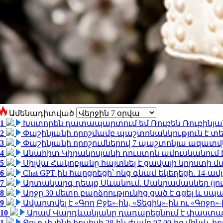
Ամենադիտված
1
Խստորեն դատապարտում եմ Ռուբեն Ռուբինյանի
2
Փաշինյանի որոշմամբ պաշտոնանկություն է տեղ
3
Փաշինյանի որոշումներով 7 պաշտոնյա ազատվ
4
Անահիտ Կիրակոսյանի դուստրն ամուսնանում 
5
Սիլվա Հակոբյանը հայտնել է ցավալի կորստի մ
6
Chat GPT-ին հարցրեցի՝ ոնց գնամ եկեղեցի. 14-
7
Արտակարգ դեպք Սևանում. Մանրամասներ (լո
8
Արջը 30 մետր բարձրությունից ցած է գցել և ս
9
Ավարտվել է «Գող Բջե»-ին, «Տեցիկ»-ին ու «Գոջ
10
Արամ Վարդևանյանը դադարեցնում է փաստաբ
1
Ջուր չի լինի հուլիսի 28-ին ժամը 07.00-ից մինչև հո