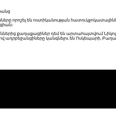
ւնները որոշել են ոստիկանության հատուկջոկատայինն
կցիան։
աններից քաղաքացիներ դեմ են արտահայտվում Նիկոլ
ով ադրբեջանցիները կանգնելու են Ոսկեպարի, Բաղան