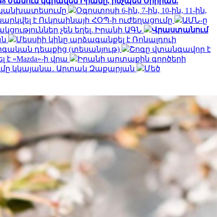
 48 ժամում կգրավեն Իրանը, ինչպես Սիրիան.
ի կանխատեսումը
Օգոստոսի 6-ին, 7-ին, 10-ին, 11-ին,
ննարկվել է Ուկրաինայի ՀՕՊ-ի ուժեղացումը
ԱՄՆ-ը
ություններ չեն եղել. Իրանի ԱԳՆ
Վրաստանում
ան
Մեսսիի կինը արձագանքել է Ռոնալդուի
րգական դեպքից (տեսանյութ)
Շոգը վտանգավոր է
է «Mazda»-ի վրա
Իրանի արտաքին գործերի
ծումը կկայանա․ Արտակ Զաքարյան
Մեծ