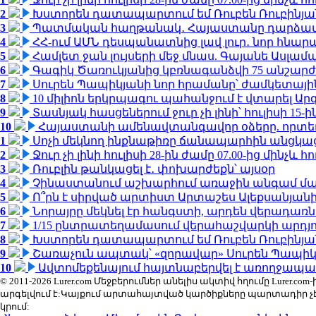
2
Խստորեն դատապարտում եմ Ռուբեն Ռուբինյանի
3
Պատմական հաղթանակ․ Հայաստանը դարձավ 
4
ՀՀ-ում ԱՄՆ դեսպանատնից լավ լուր․ նոր հնար
5
Համլետ ջան լույսերի մեջ մնաս. Գայանե Ասլամ
6
Գագիկ Ծառուկյանից կբռնագանձվի 75 անշարժ գո
7
Սուրեն Պապիկյանի նոր հրամանը՝ ժամկետային
8
10 միլիոն երկրպագու պահանջում է վտարել Արգ
9
Տասնյակ հասցեներում ջուր չի լինի՝ հուլիսի 15-ին
10
Հայաստանի ամենավտանգավոր օձերը. որտե
1
Սոչի մեկնող ինքնաթիռը ճանապարհին անցկացրե
2
Ջուր չի լինի հուլիսի 28-ին ժամը 07.00-ից մինչև հո
3
Ռուբլին թանկացել է․ փոխարժեքն՝ այսօր
4
Չինաստանում աշխարհում առաջին անգամ մա
5
Ո՞րն է սիրված արտիստ Արտաշես Ալեքսանյա
6
Նորայրը մեկնել էր հանգստի, արդեն վերադառն
7
1/15 ընտրատեղամասում վերահաշվարկի արդյուն
8
Խստորեն դատապարտում եմ Ռուբեն Ռուբինյանի
9
Շառաչուն ապտակ՝ «զորավար» Սուրեն Պապի
10
Ավտոմեքենայում հայտնաբերվել է առողջապա
© 2011-2026 Lurer.com Մեջբերումներ անելիս ակտիվ հղումը Lure
արգելվում է:Կայքում արտահայտված կարծիքները պարտադիր չ
կրում: