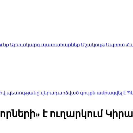
ւնք
Արտակարգ պատահարներ
Մշակույթ
Սպորտ
Հա
նը վերադարձված գույքն ամրացվել է Պետական գ
որների» է ուղարկում Կիր