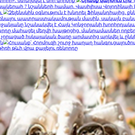
տորի»․ ստեղծվել է նոր գործիք
Նրանք կարծում էին՝
նակերպի 7 նշանների համար. Վասիլիսա Վոլոդինայ
ու
Զելենսկին օգնություն է խնդրել Ֆինլանդիայից․ ք
նալու պատրաստակամության մասին, սակայն բանակց
ջանյանը նշանակվել է Հայկ Կոնջորյանի խորհրդակ
արդը մահացել մեղվի խայթոցից. մանրամասներ ողբե
չորացած հսկայական ծառը արմատից պոկվել և ընկել 
ն
Հուսանք՝ Հորմուզի շուրջ խաղաղ հանգուցալու
ռի թևի վրա քայլելու ռեկորդը