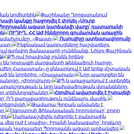
ման կոմիտեին
Փաշինյանը Ղրղզստանում
այի կյանքը հաջողվել է փրկել «Սուրբ
ողոսյանն ազատ կարձակվի վաղը՝ դատարանի
ին
ՈՒՂԻՂ․ ՀՀ ԱԺ իններորդ գումարման առաջին
համախումբը. «Փաստ»
Ուսուցիչը ատեստավորումը
Փաստ»
Ինքնակամ կառույցները հաշվառելու
կում գտնվող ճանապարհ չունենանք. Նիկոլ Փաշինյան
ն
ՔՊ-ում իրավունք չունեն իրենց
ել են Կոտայքի մարզպետի թեկնածուի հարցը.
ւժեղ Հայաստան»-ը քննարկում է ԱԺ երեք մշտական
ծ են նորերից. «Հրապարակ»
Նոր պարտքեր են
անոցը. «Ժողովուրդ»
ՔՊ-ն առաջարկում է ստեղծել
րակշռության և նոր կախվածության վտանգները.
ար տեխնոլոգիաներ
Հռոմում ավարտվել է Իսրայելի
նը՝ ՌԴ քաղաքացիություն ունենալու մասին
երեզովսկի
Թամարա Գլոբան անվանել է
ար
Օգոստոսի ֆինանսական հորոսկոպը՝ բոլոր
րին
Սահակաշվիլին դժգոհել է բանտային
ա մեզ ուժ է տալիս». Իրանի նախագահը` հոգևոր
տպան Կարապետ Պողոսյանն ազատ արձակվեց