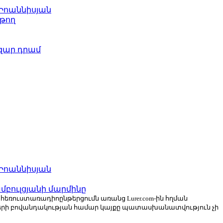
 Իոաննիսյան
թող
ազար դրամ
 Իոաննիսյան
բուլցյանի մարմինը
ն հեռուստառադիոընթերցումն առանց Lurer.com-ին հղման
ների բովանդակության համար կայքը պատասխանատվություն չի