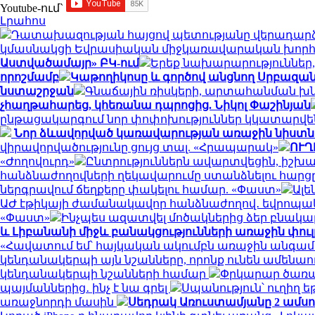
Youtube-ում`
Լրահոս
Դատախազության հայցով պետությանը վերադարձվ
կմասնակցի Եվրասիական միջկառավարական խորհ
Աստվածամայր» ԲԿ-ում
Երեք նախարարություններ,
որոշմամբ
Կաթողիկոսը և գործով անցնող Սրբազա
նստաշրջան
Գնաճային ռիսկերի, արտահանման խն
չհաղթահարեց, կհեռանա դպրոցից. Նիկոլ Փաշինյան
ընթացակարգում նոր փոփոխություններ կկատարվե
Նոր ձևավորված կառավարության առաջին նիստն է,
վիրավորվածությունը ցույց տալ. «Հրապարակ»
ՈՒՂ
«Ժողովուրդ»
Ընտրություններն ավարտվեցին, իշխանո
հանձնաժողովների ղեկավարումը ստանձնելու հարցը.
ներգրավում ճեղքերը փակելու համար. «Փաստ»
Ալե
ԱԺ էթիկայի ժամանակավոր հանձնաժողով․ եվրոպակ
«Փաստ»
Ինչպես ազատվել մոծակներից ձեր բնակ
և Լիբանանի միջև բանակցությունների առաջին փու
«Հավատում եմ՝ հայկական ակումբն առաջին անգամ 
կենդանակերպի այն նշանները, որոնք ունեն ամենա
կենդանակերպի նշանների համար
Փրկարար ծառայ
պայմաններից․ ինչ է նա գրել
Սպանություն՝ ուղիղ ե
առաջնորդի մասին
Սեդրակ Առուստամյանը 2 ամս