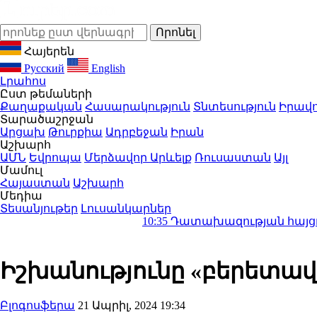
Հայերեն
Русский
English
Լրահոս
Ըստ թեմաների
Քաղաքական
Հասարակություն
Տնտեսություն
Իրավո
Տարածաշրջան
Արցախ
Թուրքիա
Ադրբեջան
Իրան
Աշխարհ
ԱՄՆ
Եվրոպա
Մերձավոր Արևելք
Ռուսաստան
Այլ
Մամուլ
Հայաստան
Աշխարհ
Մեդիա
Տեսանյութեր
Լուսանկարներ
10:35
Դատախազության հայցով պետությա
Իշխանությունը «բերետավ
Բլոգոսֆերա
21 Ապրիլ, 2024 19:34