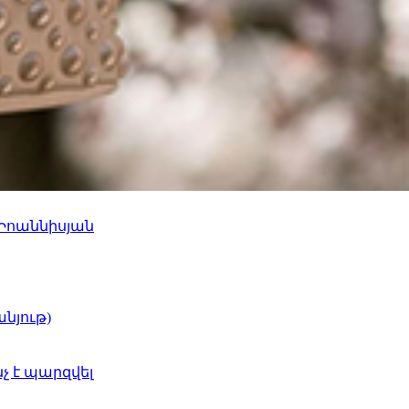
 Իոաննիսյան
նյութ)
նչ է պարզվել