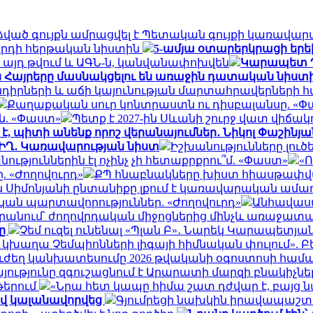
ած գույքն ամրացվել է Պետական գույքի կառավար
րդի հերթական նիստին
5-ամյա օտարերկրացի երեխ
 այդ թվում և ԱԳՆ-ն, կանվանափոխվեն
Կարապետ Պ
ն Հայրերը մասնակցելու են առաջին դատական նիստ
դիրների և աճի կայունության մարտահրավերների 
Քաղաքական սուր կոնտրաստն ու դիսբալանսը. «
ն. «Փաստ»
Պետք է 2027-ին Սևանի շուրջ վատ վիճա
 պիտի անենք որոշ վերանայումներ․ Նիկոլ Փաշինյա
ԻՂ․ Կառավարության նիստ
Իշխանությունները լուծ
ւթյուններին էլ ոչինչ չի հետաքրքրու՞մ. «Փաստ»
«Ո
 «Ժողովուրդ»
ՔՊ հնաբնակները խիստ հիասթափվա
ն Սիմոնյանի ընտանիքը լքում է կառավարական ամառ
ան պարտավորություններ. «Ժողովուրդ»
Անհավասա
արանում՝ ժողովրդական միջոցներից մինչև առաջատ
լը
Չեմ ուզել ունենալ «Պլան Բ»․ Նարեկ Կարապետյա
կխաղա Չեմպիոնների լիգայի հիմնական փուլում». Բ
ուժեղ կանխատեսումը 2026 թվականի օգոստոսի համ
ությունը զգուշացնում է Արարատի մարզի բնակիչնե
թերում
«Նրա հետ կապը հիմա շատ դժվար է, բայց ն
ով կալանավորվեց
Գյումրեցի նախկին իրավապաշ