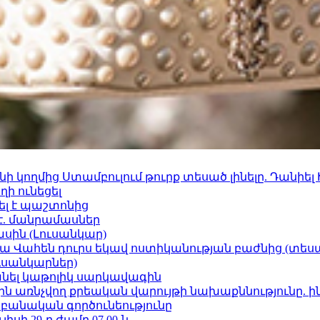
 կողմից Ստամբուլում թուրք տեսած լինելը. Դանիել
ի ունեցել
ել է պաշտոնից
է. մանրամասներ
ասին (Լուսանկար)
ամյա Վահեն դուրս եկավ ոստիկանության բաժնից (տեսա
ւսանկարներ)
պանել կաթոլիկ սարկավագին
ո»-ին առնչվող քրեական վարույթի նախաքննությունը. ի
անական գործունեությունը
ւլիսի 29-ը ժամը 07.00-ն