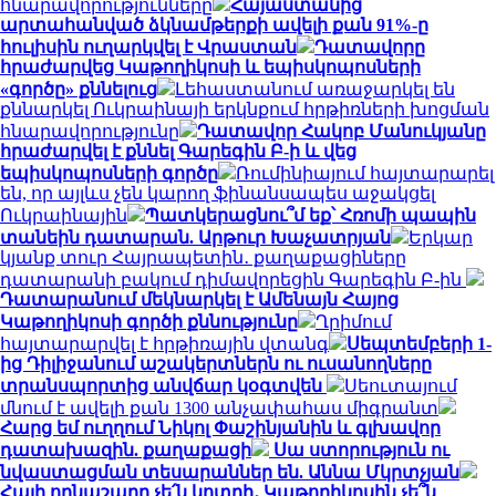
հնարավորությունները
Հայաստանից
արտահանված ձկնամթերքի ավելի քան 91%-ը
հուլիսին ուղարկվել է Վրաստան
Դատավորը
հրաժարվեց Կաթողիկոսի և եպիսկոպոսների
«գործը» քննելուց
Լեհաստանում առաջարկել են
քննարկել Ուկրաինայի երկնքում հրթիռների խոցման
հնարավորությունը
Դատավոր Հակոբ Մանուկյանը
հրաժարվել է քննել Գարեգին Բ-ի և վեց
եպիսկոպոսների գործը
Ռումինիայում հայտարարել
են, որ այլևս չեն կարող ֆինանսապես աջակցել
Ուկրաինային
Պատկերացնու՞մ եք՝ Հռոմի պապին
տանեին դատարան. Արթուր Խաչատրյան
Երկար
կյանք տուր Հայրապետին․ քաղաքացիները
դատարանի բակում դիմավորեցին Գարեգին Բ-ին
Դատարանում մեկնարկել է Ամենայն Հայոց
Կաթողիկոսի գործի քննությունը
Ղրիմում
հայտարարվել է հրթիռային վտանգ
Սեպտեմբերի 1-
ից Դիլիջանում աշակերտներն ու ուսանողները
տրանսպորտից անվճար կօգտվեն
Սեուտայում
մնում է ավելի քան 1300 անչափահաս միգրանտ
Հարց եմ ուղղում Նիկոլ Փաշինյանին և գլխավոր
դատախազին. քաղաքացի
Սա ստորություն ու
նվաստացման տեսարաններ են. Աննա Մկրտչյան
Հայի ողնաշարը չե՛ն կոտրի․ Կաթողիկոսին չե՞ն