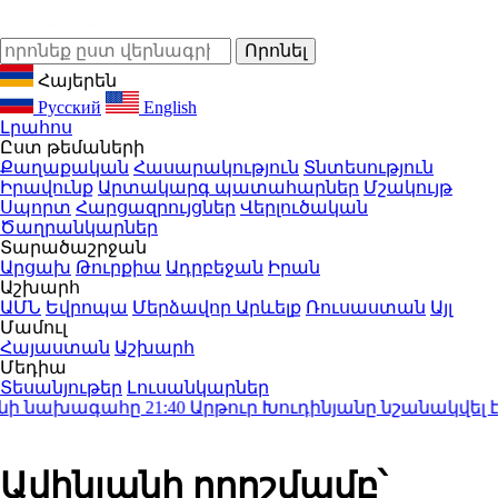
Հայերեն
Русский
English
Լրահոս
Ըստ թեմաների
Քաղաքական
Հասարակություն
Տնտեսություն
Իրավունք
Արտակարգ պատահարներ
Մշակույթ
Սպորտ
Հարցազրույցներ
Վերլուծական
Ծաղրանկարներ
Տարածաշրջան
Արցախ
Թուրքիա
Ադրբեջան
Իրան
Աշխարհ
ԱՄՆ
Եվրոպա
Մերձավոր Արևելք
Ռուսաստան
Այլ
Մամուլ
Հայաստան
Աշխարհ
Մեդիա
Տեսանյութեր
Լուսանկարներ
 նախագահը
21:40
Արթուր Խուդինյանը նշանակվել է Փ
Ավինյանի որոշմամբ՝