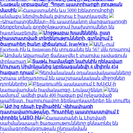
Նաթան սրբազանը՝ Պոլսո պատրիարքի լռության
մասին
Հայաստանին ևս 5000 էլեկտրոմոբիլի
անմաքս ներմուծման քվոտա է հատկացվել
«Արարատցեմենտ»-ին պատկանող մարզադպրոցի
ձեռքբերման գործընթացում խախտումներ են
հայտնաբերվել
Մոջթաբա Խամենեին, ըստ
չհաստատված տեղեկությունների, գտնվում է
ծայրահեղ ծանր վիճակում․ IranWire
ԱՄՆ-ում
Facebook-ին և Instagram-ին տուգանել են 567 մլն դոլարով
Արման Ազարյանը ճանաչվել է տարվա լավագույն
փրկարար
Տաթև համայնքի նախկին ղեկավար
Մուրադ Սիմոնյանից կբռնագանձվի 4 միլիոն 454
հազար դրամ
Գերմանական օդանավակայանները
շտապ տեղադրում են պաշտպանական միջոցներ
դրոններից
Բելառուսին պակասում է ԽՍՀՄ-ի
կառավարման համակարգը. Լուկաշենկո
Մեկ
ամսում՝ ավելի քան 400 հազար քմ ոչնչացված
պահեստ․ հարյուրավոր ձեռնարկատերեր են տուժել
ԱԺ-ից դեպի Էջմիածին՝ Վեհափառի
դատավարությանը. Պուտինը պատրաստվում է
փորձել ՆԱՏՕ-ին
Հայաստանի և Լիտվայի
սահմանապահ ծառայությունները քննարկել են
համագործակցության ընդլայնման