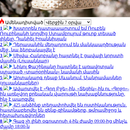
Ամենադիտված
1
Խստորեն դատապարտում եմ Ռուբեն
Ռուբինյանի կողմից Ստամբուլում թուրք տեսած
լինելը. Դանիել Իոաննիսյան
2
Դերասանին մեղադրում են մանկապղծության
մեջ․ նա ձերբակալվել է
3
Սիլվա Հակոբյանը հայտնել է ցավալի կորստի
մասին (Լուսանկար)
4
Նիկոլ Փաշինյանը հայտնել է առավոտյան
ստացած «տարօրինակ» նամակի մասին
5
Արտակարգ դեպք Սևանում. Մանրամասներ
(լուսանկարներ)
6
Ավարտվել է «Գող Բջե»-ին, «Տեցիկ»-ին ու «Գոջո»-
ին առնչվող քրեական վարույթի նախաքննությունը.
ինչ է պարզվել
7
425 անձինք տեղափոխվել են ոստիկանություն․
հայտնաբերվել են զենք-զինամթերք, թմրամիջոց և
հետախուզվողներ
8
Գազ չի լինի օգոստոսի 4-ին ժամը 09:00-ից մինչև
ժամը 18:00-ն