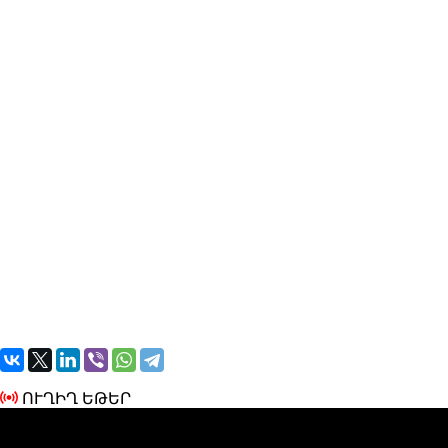
ՈՒՂԻՂ ԵԹԵՐ