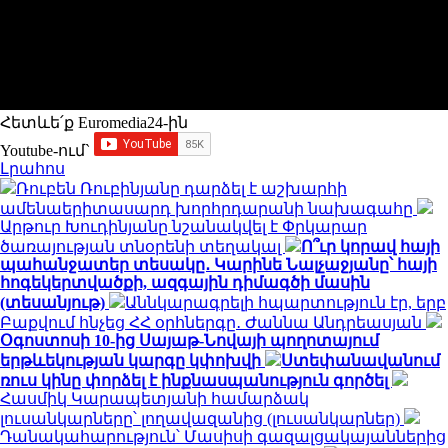
Հետևե՛ք Euromedia24-ին
Youtube-ում`
Լրահոս
Ռուբեն Ռուբինյանը դարձել է աշխարհի
ամենաերիտասարդ խորհրդարանի նախագահը
Արթուր Խուդինյանը նշանակվել է Փրկարար
ծառայության տնօրենի տեղակալ
Ո՞ւր կորավ հայի
պահանջատեր տեսակը․ Կարինե Նալչաջյանը՝ հայի
հոգեկերտվածքի, ազգային դիմագծի մասին
(տեսանյութ)
Աննկարագրելի հպարտություն էր, երբ
Բաքվում հնչեց ՀՀ օրհներգը․ Ժաննա Անդրեասյան
Օգոստոսի 10-ից Սայաթ-Նովայի պողոտայում
երթևեկության կարգը կփոխվի
Ստեփանավանում
ռուս կինը փորձել է ինքնասպանություն գործել
Հասմիկ Կարապետյանի համարձակ
լուսանկարները՝ լողավազանից (լուսանկարներ)
Դանակահարություն՝ Մասիսի գազալցակայաններից