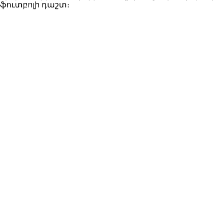
ֆուտբոլի դաշտ։