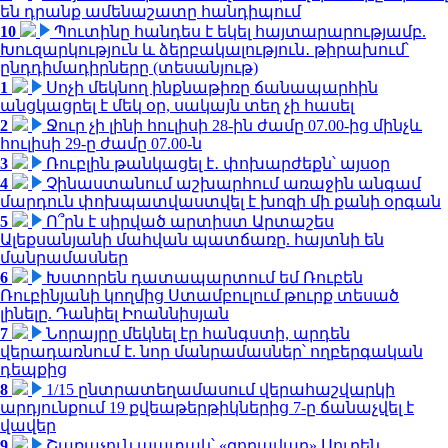
են դրանք ամենաշատը հանդիպում
10
Պուտինը հանդես է եկել հայտարարությամբ.
Խուզարկություն և ձերբակալություն․ թիրախում՝
ընդդիմադիրները (տեսանյութ)
1
Սոչի մեկնող ինքնաթիռը ճանապարհին
անցկացրել է մեկ օր, սակայն տեղ չի հասել
2
Ջուր չի լինի հուլիսի 28-ին ժամը 07.00-ից մինչև
հուլիսի 29-ը ժամը 07.00-ն
3
Ռուբլին թանկացել է․ փոխարժեքն՝ այսօր
4
Չինաստանում աշխարհում առաջին անգամ
մարդուն փոխպատվաստվել է խոզի մի քանի օրգան
5
Ո՞րն է սիրված արտիստ Արտաշես
Ալեքսանյանի մահվան պատճառը. հայտնի են
մանրամասներ
6
Խստորեն դատապարտում եմ Ռուբեն
Ռուբինյանի կողմից Ստամբուլում թուրք տեսած
լինելը. Դանիել Իոաննիսյան
7
Նորայրը մեկնել էր հանգստի, արդեն
վերադառնում է. նոր մանրամասներ՝ ողբերգական
դեպքից
8
1/15 ընտրատեղամասում վերահաշվարկի
արդյունքում 19 քվեաթերթիկներից 7-ը ճանաչվել է
վավեր
9
Շառաչուն ապտակ՝ «զորավար» Սուրեն