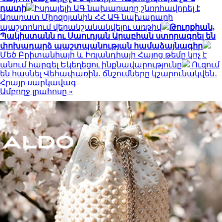
դատի
Իսրայելի ԱԳ նախարարը շնորհավորել է
Արարատ Միրզոյանին ՀՀ ԱԳ նախարարի
պաշտոնում վերանշանակվելու առթիվ
Թուրքիան,
Պակիստանն ու Սաուդյան Արաբիան ստորագրել են
փոխադարձ պաշտպանության համաձայնագիր
Մեծ Բրիտանիայի և Իռլանդիայի Հայոց թեմը կոչ է
անում հարգել Եկեղեցու ինքնավարությունը
Ուզում
են հասնել Վեհափառին․ ճնշումները կշարունակվեն․
Հրայր սարկավագ
Ամբողջ լրահոսը »