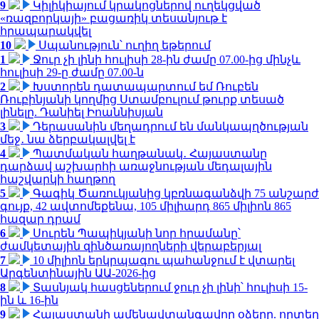
9
Կիլիկիայում կրակոցներով ուղեկցված
«ռազբորկայի» բացառիկ տեսանյութ է
հրապարակվել
10
Սպանություն՝ ուղիղ եթերում
1
Ջուր չի լինի հուլիսի 28-ին ժամը 07.00-ից մինչև
հուլիսի 29-ը ժամը 07.00-ն
2
Խստորեն դատապարտում եմ Ռուբեն
Ռուբինյանի կողմից Ստամբուլում թուրք տեսած
լինելը. Դանիել Իոաննիսյան
3
Դերասանին մեղադրում են մանկապղծության
մեջ․ նա ձերբակալվել է
4
Պատմական հաղթանակ․ Հայաստանը
դարձավ աշխարհի առաջնության մեդալային
հաշվարկի հաղթող
5
Գագիկ Ծառուկյանից կբռնագանձվի 75 անշարժ
գույք, 42 ավտոմեքենա, 105 միլիարդ 865 միլիոն 865
հազար դրամ
6
Սուրեն Պապիկյանի նոր հրամանը՝
ժամկետային զինծառայողների վերաբերյալ
7
10 միլիոն երկրպագու պահանջում է վտարել
Արգենտինային ԱԱ-2026-ից
8
Տասնյակ հասցեներում ջուր չի լինի՝ հուլիսի 15-
ին և 16-ին
9
Հայաստանի ամենավտանգավոր օձերը. որտեղ