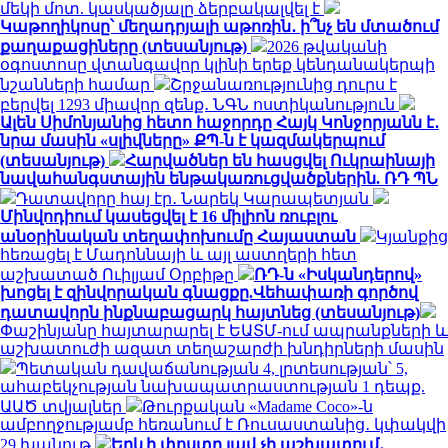
մեկի մոտ. կասկածյալը ձերբակալվել է
Կաթողիկոսը՝ մեղադրյալի աթոռին․ ի՞նչ են մտածում
քաղաքացիները (տեսանյութ)
2026 թվականի
օգոստոսը վտանգավոր կլինի երեք կենդանակերպի
նշանների համար
Շրջանառությունից դուրս է
բերվել 1293 միավոր զենք․ ՆԳՆ ոստիկանություն
Ալեն Սիմոնյանից հետո հաջորդը Հայկ Կոնջորյանն է․
նրա մասին «սլիվները» ՔՊ-ն է կազմակերպում
(տեսանյութ)
Հարվածներ են հասցվել Ուկրաինայի
նավահանգստային ենթակառուցվածքներին. ՌԴ ՊՆ
Դատավորը հայ էր․ Նարեկ Կարապետյան
Մինվոդիում կասեցվել է 16 միլիոն ռուբլու
անօրինական տեղափոխումը Հայաստան
Կյանքից
հեռացել է Մադոննայի և այլ աստղերի հետ
աշխատած Ուիլյամ Օրբիթը
ՌԴ-ն «Իսկանդերով»
խոցել է զինվորական գնացքը.Վեհափառի գործով
դատավորն ինքնաբացարկ հայտնեց (տեսանյութ)
Փաշինյանը հայտարարել է ԵԱՏՄ-ում ապրանքների և
աշխատուժի ազատ տեղաշարժի խնդիրների մասին
Պետական դավաճանության 4, լրտեսության՝ 5,
ահաբեկչության նախապատրաստության 1 դեպք.
ԱԱԾ տվյալներ
Թուրքական «Madame Coco»-ն
ամբողջությամբ հեռանում է Ռուսաստանից․ կփակվի
29 խանութ
Երևի փոստը լավ չի աշխատում․