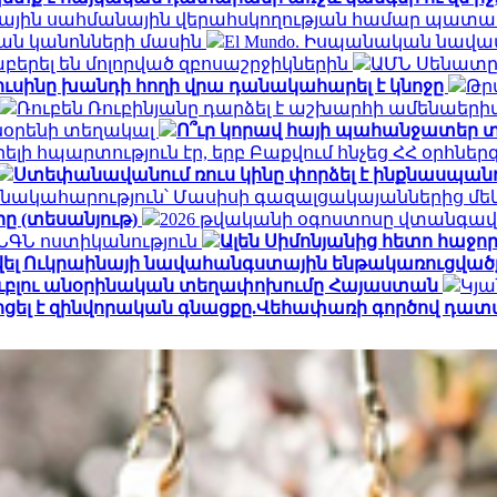
ալիային սահմանային վերահսկողության համար պատ
ան կանոնների մասին
El Mundo. Իսպանական նավա
երել են մոլորված զբոսաշրջիկներին
ԱՄՆ Սենատը 
ուսինը խանդի հողի վրա դանակահարել է կնոջը
Թր
Ռուբեն Ռուբինյանը դարձել է աշխարհի ամենա
տնօրենի տեղակալ
Ո՞ւր կորավ հայի պահանջատեր տ
լի հպարտություն էր, երբ Բաքվում հնչեց ՀՀ օրհնե
Ստեփանավանում ռուս կինը փորձել է ինքնասպանո
նակահարություն՝ Մասիսի գազալցակայաններից մեկի
րը (տեսանյութ)
2026 թվականի օգոստոսը վտանգավ
․ ՆԳՆ ոստիկանություն
Ալեն Սիմոնյանից հետո հաջորդ
վել Ուկրաինայի նավահանգստային ենթակառուցվածք
ն ռուբլու անօրինական տեղափոխումը Հայաստան
Կյա
ոցել է զինվորական գնացքը.Վեհափառի գործով դատ