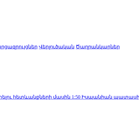
րցազրույցներ
Վերլուծական
Ծաղրանկարներ
տևանքների մասին
1:50
Իսպանիան պատասխան միջոցնե