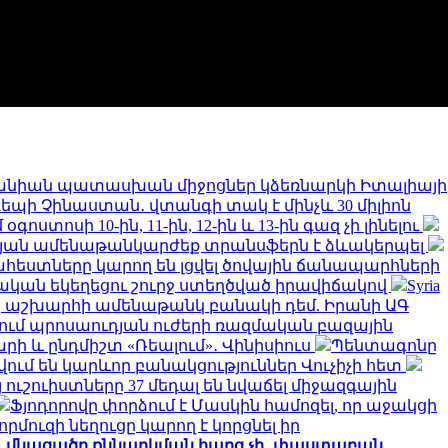
նիան պատասխան միջոցներ կձեռնարկի Իտալիայի
 դեպի Չինաստան․ վտանգի տակ է մինչև 30 միլիոն
ստոսի 10-ին, 11-ին, 12-ին և 13-ին գազ չի լինելու
թյան ամենաթանկարժեք տրանսֆերն է ձևակերպել
եստները կարող են լցվել ծովային ճանապարհների
կան եկեղեցու շուրջ ստեղծված իրավիճակով
Syria
երը աշխարհի ամենաթանկ բանակի դեմ. Իրանի ԱԳ
նում պրոսաուդյան ուժերի ռազմական բազային
արի և ընդմիշտ «Ռեալում»․ Վինիսիուս
Պենտագոնը
ում են կարևոր բանակցություններ Վուչիչի հետ
 ուշուիստները 37 մեդալ են նվաճել միջազգային
Ֆյոդորովը փորձում է Մասկին համոզել, որ աջակցի
որմուզի նեղուցը կարող է կորցնել իր
ջ, մնացածը քննարկման հարց չի․ փաստաբան