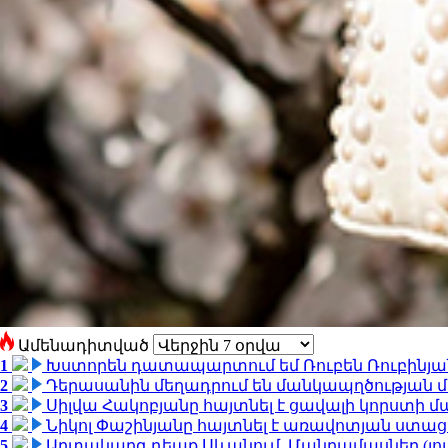
Ամենադիտված
1
Խստորեն դատապարտում եմ Ռուբեն Ռուբինյանի
2
Դերասանին մեղադրում են մանկապղծության մե
3
Սիլվա Հակոբյանը հայտնել է ցավալի կորստի մ
4
Նիկոլ Փաշինյանը հայտնել է առավոտյան ստ
5
Արտակարգ դեպք Սևանում. Մանրամասներ (լո