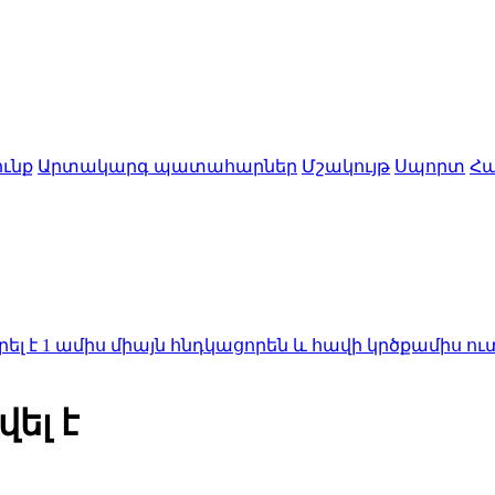
ւնք
Արտակարգ պատահարներ
Մշակույթ
Սպորտ
Հա
իս միայն հնդկացորեն և հավի կրծքամիս ուտելու հե
ել է