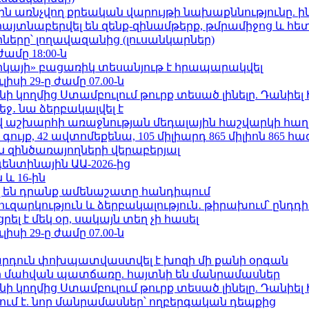
ո»-ին առնչվող քրեական վարույթի նախաքննությունը. ի
 հայտնաբերվել են զենք-զինամթերք, թմրամիջոց և հ
երը՝ լողավազանից (լուսանկարներ)
ժամը 18:00-ն
որկայի» բացառիկ տեսանյութ է հրապարակվել
ւլիսի 29-ը ժամը 07.00-ն
 կողմից Ստամբուլում թուրք տեսած լինելը. Դանիել
ջ․ նա ձերբակալվել է
աշխարհի առաջնության մեդալային հաշվարկի հաղ
ւյք, 42 ավտոմեքենա, 105 միլիարդ 865 միլիոն 865 հ
 զինծառայողների վերաբերյալ
ենտինային ԱԱ-2026-ից
 և 16-ին
 են դրանք ամենաշատը հանդիպում
ւզարկություն և ձերբակալություն․ թիրախում՝ ընդդ
լ է մեկ օր, սակայն տեղ չի հասել
ւլիսի 29-ը ժամը 07.00-ն
րդուն փոխպատվաստվել է խոզի մի քանի օրգան
նի մահվան պատճառը. հայտնի են մանրամասներ
 կողմից Ստամբուլում թուրք տեսած լինելը. Դանիել
ում է. նոր մանրամասներ՝ ողբերգական դեպքից