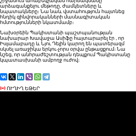
շրջանում ահաբեկչական հարձակմանը
արձագանքելու մեթոդը, ժամկետները և
նպատակները։ Նա նաև վստահություն հայտնեց
հնդիկ զինվորականների մասնագիտական ​​
հմտությունների նկատմամբ։
Նախօրեին Պակիստանի պաշտպանության
նախարար Խավաջա Ասիֆը հայտարարել էր , որ
Իսլամաբադը և Նյու Դելին կարող են պատերազմ
սկսել առաջիկա երկու-չորս օրվա ընթացքում։ Նա
նշեց, որ անհրաժեշտության դեպքում Պակիստանը
կպատասխանի ամբողջ ուժով։
ՈՒՂԻՂ ԵԹԵՐ