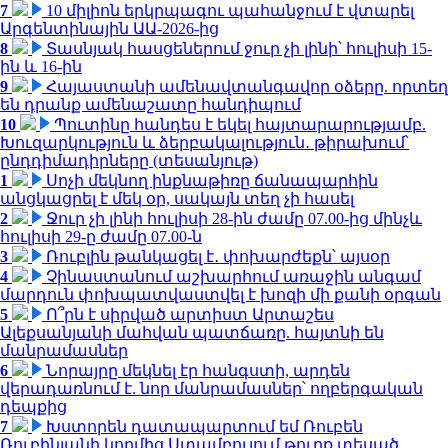
7
10 միլիոն երկրպագու պահանջում է վտարել
Արգենտինային ԱԱ-2026-ից
8
Տասնյակ հասցեներում ջուր չի լինի՝ հուլիսի 15-
ին և 16-ին
9
Հայաստանի ամենավտանգավոր օձերը. որտեղ
են դրանք ամենաշատը հանդիպում
10
Պուտինը հանդես է եկել հայտարարությամբ.
Խուզարկություն և ձերբակալություն․ թիրախում՝
ընդդիմադիրները (տեսանյութ)
1
Սոչի մեկնող ինքնաթիռը ճանապարհին
անցկացրել է մեկ օր, սակայն տեղ չի հասել
2
Ջուր չի լինի հուլիսի 28-ին ժամը 07.00-ից մինչև
հուլիսի 29-ը ժամը 07.00-ն
3
Ռուբլին թանկացել է․ փոխարժեքն՝ այսօր
4
Չինաստանում աշխարհում առաջին անգամ
մարդուն փոխպատվաստվել է խոզի մի քանի օրգան
5
Ո՞րն է սիրված արտիստ Արտաշես
Ալեքսանյանի մահվան պատճառը. հայտնի են
մանրամասներ
6
Նորայրը մեկնել էր հանգստի, արդեն
վերադառնում է. նոր մանրամասներ՝ ողբերգական
դեպքից
7
Խստորեն դատապարտում եմ Ռուբեն
Ռուբինյանի կողմից Ստամբուլում թուրք տեսած