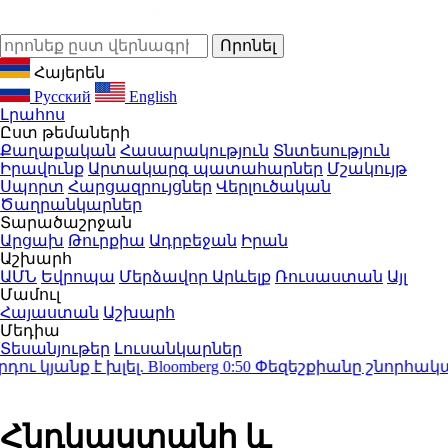
Հայերեն
Русский
English
Լրահոս
Ըստ թեմաների
Քաղաքական
Հասարակություն
Տնտեսություն
Իրավունք
Արտակարգ պատահարներ
Մշակույթ
Սպորտ
Հարցազրույցներ
Վերլուծական
Ծաղրանկարներ
Տարածաշրջան
Արցախ
Թուրքիա
Ադրբեջան
Իրան
Աշխարհ
ԱՄՆ
Եվրոպա
Մերձավոր Արևելք
Ռուսաստան
Այլ
Մամուլ
Հայաստան
Աշխարհ
Մեդիա
Տեսանյութեր
Լուսանկարներ
անք է խլել. Bloomberg
0:50
Փեզեշքիանը շնորհակալութ
Հնդկաստանի և