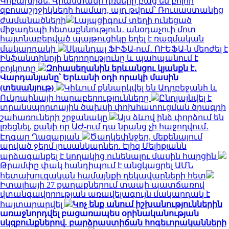
Կոբախիձե. Վրաստանի դռները բաց են բոլոր
զբոսաշրջիկների համար, այդ թվում՝ Ռուսաստանից
ժամանածների
Լայպցիգում տեղի ունեցած
միջադեպի հետաքննություն․ անօդաչուի մոտ
հայտնաբերված պայթուցիկը եղել է ռազմական
մակարդակի
Սկանդալ ՖԻՖԱ-ում․ ՈՒԵՖԱ-ն մերժել է
Ինֆանտինոյի ներողությունը և պահպանում է
բոյկոտը
Զոհասեղանին երևանցու կյանքն է․
Վարդանյանը՝ Երևանի օդի որակի մասին
(տեսանյութ)
Կիևում քննարկվել են Ադրբեջանի և
Ուկրաինայի հարաբերությունները
Ընդլայնվել է
տրանսպորտային ծախսի փոխհատուցման ծրագրի
շահառուների շրջանակը
Այս ձևով ինձ փորձում են
լռեցնել, քանի որ ԱԺ-ում դա նրանց չի հաջողվում․
Էդգար Ղազարյան
Ծաղկեփնջեր, մեքենայում
արված ջերմ լուսանկարներ. Էլիզ Մելիքյանն
արձագանքել է կողակից ունենալու մասին հարցին
Թրամփը փակ հանդիպում է անցկացրել ԱՄՆ
հետախուզական համայնքի ղեկավարների հետ
Իտալիայի 27 քաղաքներում տապի պատճառով
վտանգավորության առավելագույն մակարդակ է
հայտարարվել
Կոչ ենք անում իշխանություններին
առաջնորդվել բացառապես օրինականության
սկզբունքներով. բարձրաստիճան հոգեւորականների