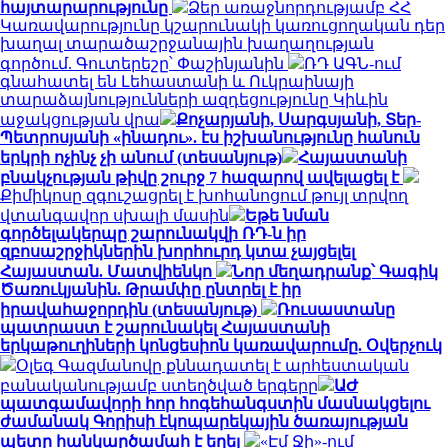
հայտարարությունը
Ձեր առաջնորդությամբ ՀՀ
Կառավարությունը կշարունակի կառուցողական դեր
խաղալ տարածաշրջանային խաղաղության
գործում. Գուտերեշը՝ Փաշինյանին
ՌԴ ԱԳՆ-ում
գնահատել են Լեհաստանի և Ուկրաինայի
տարաձայնությունների ազդեցությունը Կիևին
աջակցության վրա
Քոչարյանի, Սարգսյանի, Տեր-
Պետրոսյանի «ինադու». էս իշխանությունը հանուն
երկրի ոչինչ չի անում (տեսանյութ)
Հայաստանի
բնակչության թիվը շուրջ 7 հազարով ավելացել է
Քիմիկոսը զգուշացրել է խոհանոցում թույլ տրվող
վտանգավոր սխալի մասին
Եթե նման
գործելակերպը շարունակվի ՌԴ-ն իր
զբոսաշրջիկներին խորհուրդ կտա չայցելել
Հայաստան. Մատվիենկո
Նոր մեղադրանք՝ Գագիկ
Ծառուկյանին. Թրամփը ընտրել է իր
իրավահաջորդին (տեսանյութ)
Ռուսաստանը
պատրաստ է շարունակել Հայաստանի
երկաթուղիների կոնցեսիոն կառավարումը. Օվերչուկ
Օլեգ Գազմանովը քննադատել է արհեստական
բանականությամբ ստեղծված երգերը
ԱԺ
պատգամավորի հոր հոգեհանգստին մասնակցելու
ժամանակ Գորիսի էկոպարեկային ծառայության
պետը հանկարծամահ է եղել
«Էմ Ջի»-ում