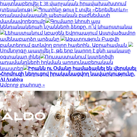
հայտնաբերվել է 38 վարչական իրավախախտում
(տեսանյութ)
Պուտինը թույլ է տվել «Շերեմետևո»
օդանավակայանի պետական բաժնեմասի
մասնավորեցումը
Գումարը կհոսի այս
կենդանակերպի նշանների ձեռքը. ո՞վ կհարստանա
Լեհաստանում կբացեն Եվրոպայում Աստվածամոր
ամենաբարձր արձանը
Ազատություն Բաքվի
բանտերում գտնվող բոլոր հայերին․ Աբրահամյան
Սոմնոլոգը պատմել է, թե երբ կարող է քնի պակասը
օգտակար լինել
Ռուսաստանում կստեղծվի
ադամանդների հղկման արդյունաբերական
կլաստեր
Իրանն ու Օմանը համաձայնել են վերսկսել
Հորմուզի նեղուցով իրականացվող նավարկությունը․
Al Arabiya
Ամբողջ լրահոսը »