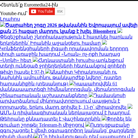
Հետևե՛ք Euromedia24-ին
Youtube-ում`
Լրահոս
Ծայրահեղ շոգը 2026 թվականին Եվրոպայում ավելի
քան 25 հազար մարդու կյանք է խլել. Bloomberg
Փեզեշքիանը շնորհակալություն է հայտնել հարևան
երկրներին՝ Իրանին աջակցելու համար
Կոնֆերենցիաների լիգայի որակավորման երրորդ
փուլի առաջին խաղում «Նոան» ոչ-ոքի խաղաց
«Սյոնի» հետ
Հնդկաստանի հյուսիս-արևելքում
տեղի ունեցած ջրհեղեղների հետևանքով զոհերի
թիվը հասել է 97-ի
Անահիտ Կիրակոսյանի ու
նախկին ամուսինու թանկարժեք նվերը՝ դստեր
հարսանիքին (տեսանյութ)
Կապահովվեն 61
մանկապարտեզի հիմնանորոգման, վերանորոգման
շինարարական աշխատանքները
Դամասկոսի
արվարձանում միկրոավտոբուսում պայթյուն է
որոտացել․ երկու մարդ զոհվել է, 13-ը՝ վիրավորվել
ԱՄՆ-ն դիվանագիտական ներկայացում է խաղում.
Թեհրանը քննադատել է Վաշինգտոնին
Փորձել են
գումար շորթել Telegram-ի միջոցով
Ուռուցքաբանը
զգուշացրել է վեյփ օգտագործող կանանց՝ քաղցկեղի
ռիսկի մասին
Ո՞ր հիվանդության դեմ պայքարում է