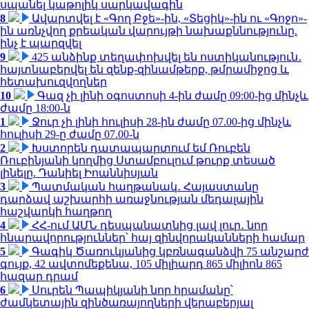
սպանել կաթոլիկ սարկավագին
8
Ավարտվել է «Գող Բջե»-ին, «Տեցիկ»-ին ու «Գոջո»-
ին առնչվող քրեական վարույթի նախաքննությունը.
ինչ է պարզվել
9
425 անձինք տեղափոխվել են ոստիկանություն․
հայտնաբերվել են զենք-զինամթերք, թմրամիջոց և
հետախուզվողներ
10
Գազ չի լինի օգոստոսի 4-ին ժամը 09:00-ից մինչև
ժամը 18:00-ն
1
Ջուր չի լինի հուլիսի 28-ին ժամը 07.00-ից մինչև
հուլիսի 29-ը ժամը 07.00-ն
2
Խստորեն դատապարտում եմ Ռուբեն
Ռուբինյանի կողմից Ստամբուլում թուրք տեսած
լինելը. Դանիել Իոաննիսյան
3
Պատմական հաղթանակ․ Հայաստանը
դարձավ աշխարհի առաջնության մեդալային
հաշվարկի հաղթող
4
ՀՀ-ում ԱՄՆ դեսպանատնից լավ լուր․ նոր
հնարավորություններ՝ հայ զինվորականների համար
5
Գագիկ Ծառուկյանից կբռնագանձվի 75 անշարժ
գույք, 42 ավտոմեքենա, 105 միլիարդ 865 միլիոն 865
հազար դրամ
6
Սուրեն Պապիկյանի նոր հրամանը՝
ժամկետային զինծառայողների վերաբերյալ