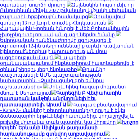
օգտակար սուրճի մրուրը
Զելենսկին հույս ունի, որ
Ուկրաինան մինչև 2027 թվականը կմշակի սեփական
բալիստիկ հրթիռային համակարգ
Օդանավում
գտնվող 13 ուղևոր է տուժել. Հնդկաստան
Հարավային Կորեան խնդրել է Մեծ Բրիտանիային
չխոչընդոտել ռուսական գազի ներմուծմանը
Եվրոպական հանձնաժողովը զգուշացրել է
օգոստոսի 12-ին տեղի ունենալիք արևի խավարման
էլեկտրաէներգիայի արտադրության վրա
ազդեցության մասին
Լայպցիգի
օդանավակայանում ինքնաթիռում հայտնաբերվել է
զինամթերքով լիքը ինքնաթիռ
Թրամփը
պաշտպանել է ԱՄՆ պաշտպանության
նախարարին․ «Չափազանց գոհ եմ նրա
աշխատանքից»
Մինչև հինգ հազար միգրանտ
մնում է Սեուտայում
Գարեգին Բ Վեփահառին
դատարան կանչելն անընդունելի է եւ
դատապարտելի. Արամ Ա
Գարգառ բնակավայրում
«KamAZ» մակնիշի բետոնախառնիչը դուրս է եկել
ճանապարհի երթևեկելի հատվածից, կողաշրջվել և
բшխվել մոտակա տան պատին․ կա վիրшվոր
Խոշոր
հրդեհ՝ Երևանի Սիլիկյան թաղամասի
հարևանությամբ գտնվող աղբավայրում