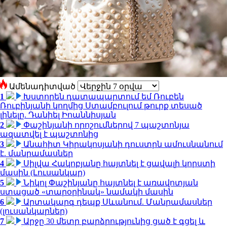
Ամենադիտված
1
Խստորեն դատապարտում եմ Ռուբեն
Ռուբինյանի կողմից Ստամբուլում թուրք տեսած
լինելը. Դանիել Իոաննիսյան
2
Փաշինյանի որոշումներով 7 պաշտոնյա
ազատվել է պաշտոնից
3
Անահիտ Կիրակոսյանի դուստրն ամուսնանում
է. մանրամասներ
4
Սիլվա Հակոբյանը հայտնել է ցավալի կորստի
մասին (Լուսանկար)
5
Նիկոլ Փաշինյանը հայտնել է առավոտյան
ստացած «տարօրինակ» նամակի մասին
6
Արտակարգ դեպք Սևանում. Մանրամասներ
(լուսանկարներ)
7
Արջը 30 մետր բարձրությունից ցած է գցել և