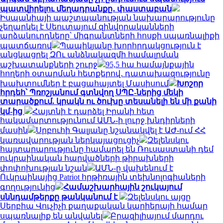
պատվիրելու մեղադրանքը․ փաստաբան
Իսպանիայի պաշտպանության նախարարությունը
չեղարկել է Սեուտայում զինվորականների
արձակուրդները՝ միգրանտների հոսքի սպառնալիքի
պատճառով
Պապիկյանը խորհրդակցություն է
անցկացրել ԶՈւ անձնակազմի համալրման
աշխատանքների շուրջ
95,5 հա համայնքային
հողերի օտարման հետքերով․ դատախազությունը
խախտումներ է բացահայտել Մասիսում
Խոշոր
հրդեհ՝ Պռոշյանում գտնվող ՍՊԸ-ներից մեկի
տարածքում. կրակն ու ծուխը տեսանելի են մի քանի
կմ-ից
Հայտնի է դարձել Իրանի հետ
հակամարտությունում ԱՄՆ-ի լուրջ խնդիրների
մասին
Սրբուհի Գալյանը նշանակվել է ԱԺ-ում ՀՀ
կառավարության ներկայացուցիչ
Զելենսկու
հայտարարությունը համարել են Ռուսաստանի դեմ
ուկրաինական հարվածների թիրախների
փոփոխության նշան
ԱՄՆ-ը վախենում է
Ուկրաինայից Patriot հրթիռային տեխնոլոգիաների
գողությունից
Համաշխարհային շուկայում
սննդամթերքը թանկանում է
Զելենսկու այցը
Սերբիա Վուչիչի քաղաքական կարիերայի համար
սպառնալիք են անվանել
Բրազիլիայում մարդու