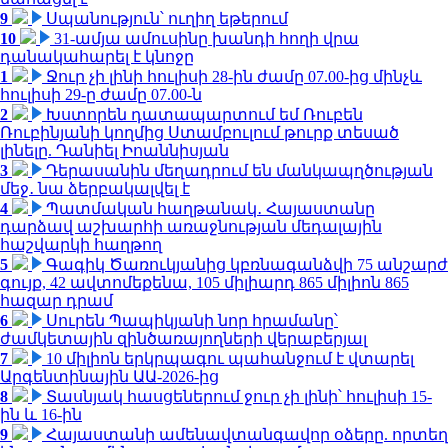
9
Սպանություն՝ ուղիղ եթերում
10
31-ամյա ամուսինը խանդի հողի վրա
դանակահարել է կնոջը
1
Ջուր չի լինի հուլիսի 28-ին ժամը 07.00-ից մինչև
հուլիսի 29-ը ժամը 07.00-ն
2
Խստորեն դատապարտում եմ Ռուբեն
Ռուբինյանի կողմից Ստամբուլում թուրք տեսած
լինելը. Դանիել Իոաննիսյան
3
Դերասանին մեղադրում են մանկապղծության
մեջ․ նա ձերբակալվել է
4
Պատմական հաղթանակ․ Հայաստանը
դարձավ աշխարհի առաջնության մեդալային
հաշվարկի հաղթող
5
Գագիկ Ծառուկյանից կբռնագանձվի 75 անշարժ
գույք, 42 ավտոմեքենա, 105 միլիարդ 865 միլիոն 865
հազար դրամ
6
Սուրեն Պապիկյանի նոր հրամանը՝
ժամկետային զինծառայողների վերաբերյալ
7
10 միլիոն երկրպագու պահանջում է վտարել
Արգենտինային ԱԱ-2026-ից
8
Տասնյակ հասցեներում ջուր չի լինի՝ հուլիսի 15-
ին և 16-ին
9
Հայաստանի ամենավտանգավոր օձերը. որտեղ