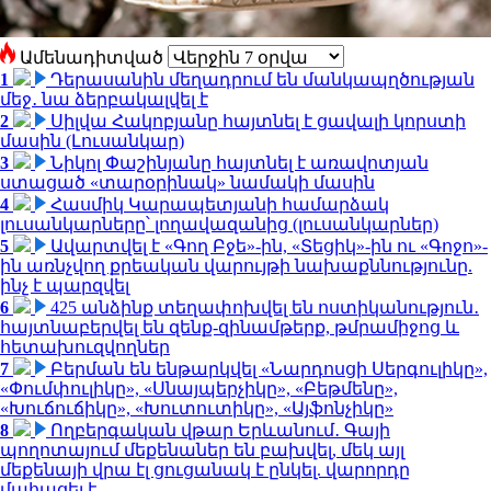
Ամենադիտված
1
Դերասանին մեղադրում են մանկապղծության
մեջ․ նա ձերբակալվել է
2
Սիլվա Հակոբյանը հայտնել է ցավալի կորստի
մասին (Լուսանկար)
3
Նիկոլ Փաշինյանը հայտնել է առավոտյան
ստացած «տարօրինակ» նամակի մասին
4
Հասմիկ Կարապետյանի համարձակ
լուսանկարները՝ լողավազանից (լուսանկարներ)
5
Ավարտվել է «Գող Բջե»-ին, «Տեցիկ»-ին ու «Գոջո»-
ին առնչվող քրեական վարույթի նախաքննությունը.
ինչ է պարզվել
6
425 անձինք տեղափոխվել են ոստիկանություն․
հայտնաբերվել են զենք-զինամթերք, թմրամիջոց և
հետախուզվողներ
7
Բերման են ենթարկվել «Նարդոսցի Սերգուլիկը»,
«Փումփուլիկը», «Սնայպերչիկը», «Բեթմենը»,
«Խուճուճիկը», «Խուտուտիկը», «Այֆոնչիկը»
8
Ողբերգական վթար Երևանում․ Գայի
պողոտայում մեքենաներ են բախվել, մեկ այլ
մեքենայի վրա էլ ցուցանակ է ընկել. վարորդը
մահացել է