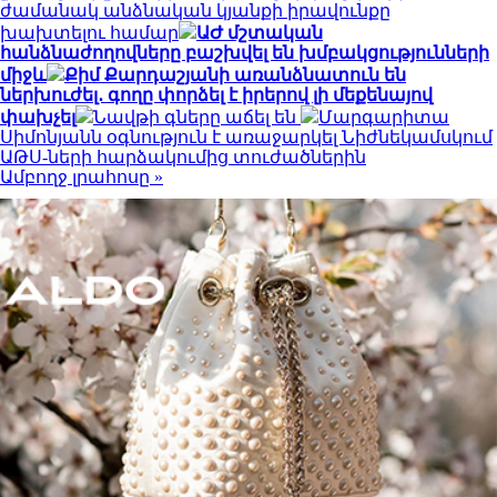
ժամանակ անձնական կյանքի իրավունքը
խախտելու համար
ԱԺ մշտական
հանձնաժողովները բաշխվել են խմբակցությունների
միջև
Քիմ Քարդաշյանի առանձնատուն են
ներխուժել․ գողը փորձել է իրերով լի մեքենայով
փախչել
Նավթի գները աճել են
Մարգարիտա
Սիմոնյանն օգնություն է առաջարկել Նիժնեկամսկում
ԱԹՍ-ների հարձակումից տուժածներին
Ամբողջ լրահոսը »