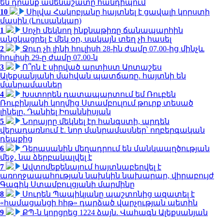
են դրանք ամենաշատը հանդիպում
10
Սիլվա Հակոբյանը հայտնել է ցավալի կորստի
մասին (Լուսանկար)
1
Սոչի մեկնող ինքնաթիռը ճանապարհին
անցկացրել է մեկ օր, սակայն տեղ չի հասել
2
Ջուր չի լինի հուլիսի 28-ին ժամը 07.00-ից մինչև
հուլիսի 29-ը ժամը 07.00-ն
3
Ո՞րն է սիրված արտիստ Արտաշես
Ալեքսանյանի մահվան պատճառը. հայտնի են
մանրամասներ
4
Խստորեն դատապարտում եմ Ռուբեն
Ռուբինյանի կողմից Ստամբուլում թուրք տեսած
լինելը. Դանիել Իոաննիսյան
5
Նորայրը մեկնել էր հանգստի, արդեն
վերադառնում է. նոր մանրամասներ՝ ողբերգական
դեպքից
6
Դերասանին մեղադրում են մանկապղծության
մեջ․ նա ձերբակալվել է
7
Ավտոմեքենայում հայտնաբերվել է
առողջապահության նախկին նախարար, վիրաբույժ
Գագիկ Ստամբուլցյանի մարմինը
8
Սուրեն Պապիկյանը պաշտոնից ազատել է
«համացանցի հիթ» դարձած վարչության պետին
9
ՔՊ-ն կորցրեց 1224 ձայն. Վահագն Ալեքսանյան