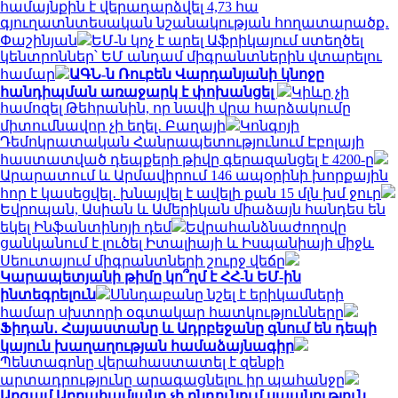
համայնքին է վերադարձվել 4,73 հա
գյուղատնտեսական նշանակության հողատարածք․
Փաշինյան
ԵՄ-ն կոչ է արել Աֆրիկայում ստեղծել
կենտրոններ՝ ԵՄ անդամ միգրանտներին վտարելու
համար
ԱԳՆ-ն Ռուբեն Վարդանյանի կնոջը
հանդիպման առաջարկ է փոխանցել
Կիևը չի
համոզել Թեհրանին, որ նավի վրա հարձակումը
միտումնավոր չի եղել․ Բաղայի
Կոնգոյի
Դեմոկրատական ​​Հանրապետությունում Էբոլայի
հաստատված դեպքերի թիվը գերազանցել է 4200-ը
Արարատում և Արմավիրում 146 ապօրինի խորքային
հոր է կասեցվել․ խնայվել է ավելի քան 15 մլն խմ ջուր
Եվրոպան, Ասիան և Ամերիկան ​​միաձայն հանդես են
եկել Ինֆանտինոյի դեմ
Եվրահանձնաժողովը
ցանկանում է լուծել Իտալիայի և Իսպանիայի միջև
Սեուտայում միգրանտների շուրջ վեճը
Կարապետյանի թիմը կո՞ղմ է ՀՀ-ն ԵՄ-ին
ինտեգրելուն
Սննդաբանը նշել է երիկամների
համար սխտորի օգտակար հատկությունները
Ֆիդան․ Հայաստանը և Ադրբեջանը գնում են դեպի
կայուն խաղաղության համաձայնագիր
Պենտագոնը վերահաստատել է զենքի
արտադրությունը արագացնելու իր պահանջը
Արգամ Աբրահամյանը չի ընդունում սպանություն