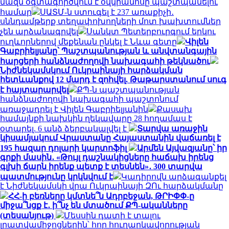
մազն օգտագործվում է օվկիանոսը պաշտպանելու
համար
ՍԱՏՄ-ն ստուգել է 237 առաքիչի․
սննդամթերք տեղափոխողների մոտ խախտումներ
չեն արձանագրվել
Սանկտ Պետերբուրգում երկու
ուղևորներով մեքենան ընկել է Նևա գետը
Վիլեն
Գաբրիելյանը՝ Պաշտպանության և անվտանգային
հարցերի հանձնաժողովի նախագահի թեկնածու
Նիժնեկամսկում Ուկրաինայի հարձակման
հետևանքով 12 մարդ է զոհվել. Թաթարստանում սուգ
է հայտարարվել
ՔՊ-ն պաշտպանության
հանձնաժողովի նախագահի պաշտոնում
առաջադրել է Վիլեն Գաբրիելյանին
Քասախ
համայնքի նախկին ղեկավարը 28 հողամաս է
օտարել. 6 անձ ձերբակալվել է
Տարվա առաջին
կիսամյակում Վրաստանը Հայաստանին վաճառել է
195 հազար դոլարի կարտոֆիլ
Արմեն Այվազյանը՝ իր
գրքի մասին․ «Թույլ դաշնակիցները հաճախ իրենց
գլխի ճարն իրենք պետք է տեսնեն»․ 300 տարվա
պատմությունը կրկնվում է
Կադիրովն արձագանքել
է Նիժնեկամսկի վրա Ուկրաինայի ԶՈւ հարձակմանը
ՀՀ-ի բեռները կմտնե՞ն Ադրբեջան, ԹՐԻՓՓ-ը
միջա՞նցք է․ ի՞նչ են մտածում ՔՊ-ականները
(տեսանյութ)
Մեսսին դատի է տալու
լրատվամիջոցներին՝ հոր հուղարկավորության