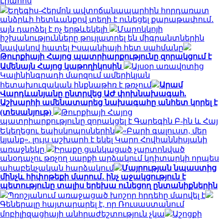
Լրահոս
Եղեգիս-Հերմոն ավտոճանապարհին հորդառատ
անձրևի հետևանքով տեղի է ունեցել քարաթափում․
այն դարձել է ոչ երթևեկելի
Մարոկկոյի
իշխանությունները թույլատրել են միգրանտներին
նավակով հատել Իսպանիայի հետ սահմանը
Թուրքիայի Հայոց պատրիարքությունը զորակցում է
Ամենայն Հայոց կաթողիկոսին
Այսօր առավոտից
Կալինինգրադի մարզում ամերիկյան
հետախուզական ինքնաթիռ է թռչում
Արամ
Վարդևանյանը ընտրվեց ԱԺ փոխնախագահ.
Աշխարհի ամենատարեց նախագահը անհետ կորել է
(տեսանյութ)
Թուրքիայի Հայոց
պատրիարքությունը զորակցել է Գարեգին Բ-ին և Հայ
Եկեղեցու եպիսկոպոսներին
«Բարի գալուստ, մեր
կյանք». լույս աշխարհ է եկել Կարո Հովհաննիսյանի
առաջնեկը
Իրաքը ցանկացած չարտոնված
անօդաչու թռչող սարքի արձակում կդիտարկի որպես
ահաբեկչական հարձակում
Մայրության նպաստից
մինչև հիփոթեքի մարում․ ինչ աջակցություն է
պետությունը տալիս երեխա ունեցող ընտանիքներին
Պռոշյանում առաջացած խոշոր հրդեհը մարվել է
Գեներալը հայտարարել է, որ Ռուսաստանում
մոբիլիզացիայի անհրաժեշտություն չկա
Աշոցքի