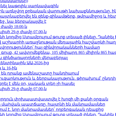
ւսանկարներ)
պանել կաթոլիկ սարկավագին
ո»-ին առնչվող քրեական վարույթի նախաքննությունը. ի
 հայտնաբերվել են զենք-զինամթերք, թմրամիջոց և հ
ջ․ նա ձերբակալվել է
 ժամը 18:00-ն
ւլիսի 29-ը ժամը 07.00-ն
 կողմից Ստամբուլում թուրք տեսած լինելը. Դանիել
աշխարհի առաջնության մեդալային հաշվարկի հաղ
ավորություններ՝ հայ զինվորականների համար
ւյք, 42 ավտոմեքենա, 105 միլիարդ 865 միլիոն 865 հ
 զինծառայողների վերաբերյալ
ենտինային ԱԱ-2026-ից
 և 16-ին
 են դրանք ամենաշատը հանդիպում
ւզարկություն և ձերբակալություն․ թիրախում՝ ընդդ
լ է մեկ օր, սակայն տեղ չի հասել
ւլիսի 29-ը ժամը 07.00-ն
րդուն փոխպատվաստվել է խոզի մի քանի օրգան
նի մահվան պատճառը. հայտնի են մանրամասներ
ում է. նոր մանրամասներ՝ ողբերգական դեպքից
 կողմից Ստամբուլում թուրք տեսած լինելը. Դանիել