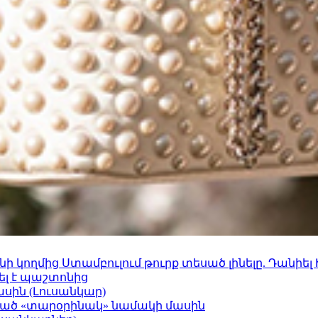
 կողմից Ստամբուլում թուրք տեսած լինելը. Դանիել
ել է պաշտոնից
ասին (Լուսանկար)
ացած «տարօրինակ» նամակի մասին