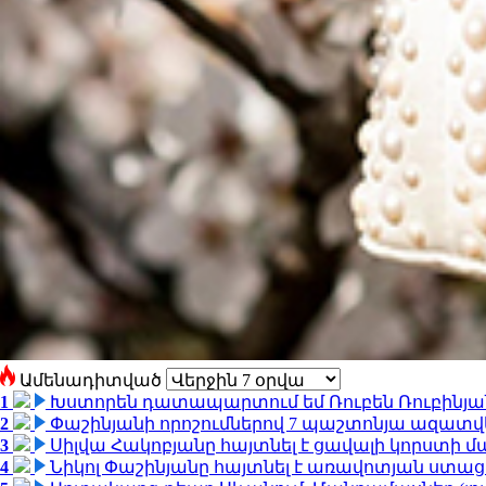
Ամենադիտված
1
Խստորեն դատապարտում եմ Ռուբեն Ռուբինյանի
2
Փաշինյանի որոշումներով 7 պաշտոնյա ազատվ
3
Սիլվա Հակոբյանը հայտնել է ցավալի կորստի մ
4
Նիկոլ Փաշինյանը հայտնել է առավոտյան ստ