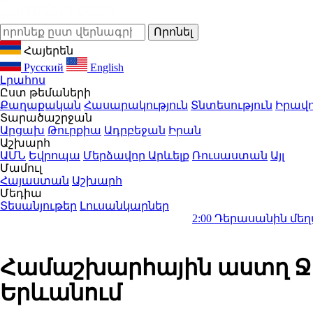
Հայերեն
Русский
English
Լրահոս
Ըստ թեմաների
Քաղաքական
Հասարակություն
Տնտեսություն
Իրավո
Տարածաշրջան
Արցախ
Թուրքիա
Ադրբեջան
Իրան
Աշխարհ
ԱՄՆ
Եվրոպա
Մերձավոր Արևելք
Ռուսաստան
Այլ
Մամուլ
Հայաստան
Աշխարհ
Մեդիա
Տեսանյութեր
Լուսանկարներ
2:00
Դերասանին մեղադրում են մ
Համաշխարհային աստղ Ջե
Երևանում