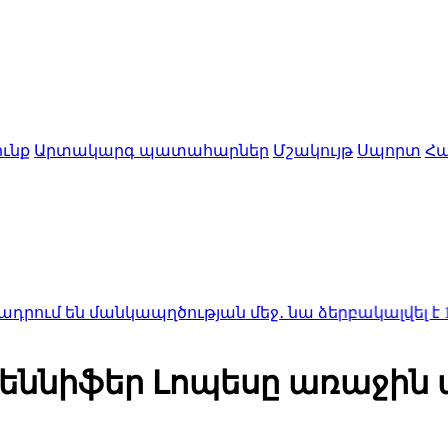
ւնք
Արտակարգ պատահարներ
Մշակույթ
Սպորտ
Հա
անկապղծության մեջ․ նա ձերբակալվել է
1:50
Ալսուն 
ննիֆեր Լոպեսը առաջին ա