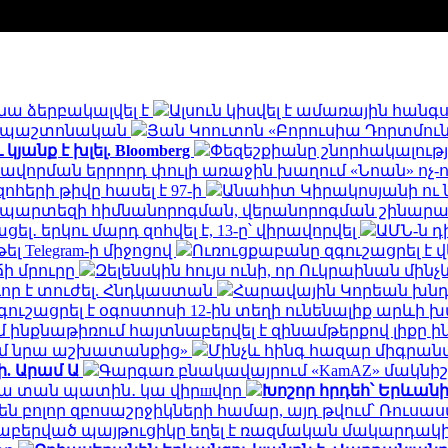
նա ձերբակալվել է
Ալսուն կիսվել է ամառային հան
ն․ պաշտոնական
Յան Կոուտոն «Բորուսիա Դորտմունդ
անք է խլել. Bloomberg
Փեզեշքիանը շնորհակալությ
ավորման երրորդ փուլի առաջին խաղում «Նոան» ոչ-
հերի թիվը հասել է 97-ի
Անահիտ Կիրակոսյանի ու 
ապարտեզի հիմնանորոգման, վերանորոգման շինա
․ երկու մարդ զոհվել է, 13-ը՝ վիրավորվել
ԱՄՆ-ն 
ել Telegram-ի միջոցով
Ուռուցքաբանը զգուշացրել է 
ճի մրուրը
Զելենսկին հույս ունի, որ Ուկրաինան մի
որ է տուժել. Հնդկաստան
Հարավային Կորեան խնդր
ւշացրել է օգոստոսի 12-ին տեղի ունենալիք արևի
ինքնաթիռում հայտնաբերվել է զինամթերքով լիքը 
եմ նրա աշխատանքից»
Մինչև հինգ հազար միգրանտ
ի. Արամ Ա
Գարգառ բնակավայրում «KamAZ» մակնիշ
ակա տան պատին․ կա վիրшվոր
Խոշոր հրդեհ՝ Երևան
ն բոլոր զբոսաշրջիկների համար, այդ թվում՝ Ռու
նաբերված պայթուցիկը եղել է ռազմական մակարդակ