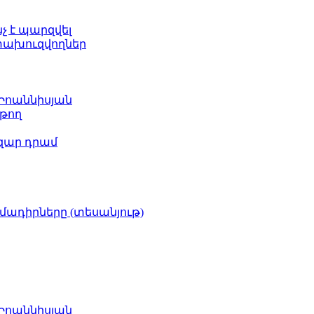
նչ է պարզվել
ետախուզվողներ
 Իոաննիսյան
թող
ազար դրամ
իմադիրները (տեսանյութ)
 Իոաննիսյան