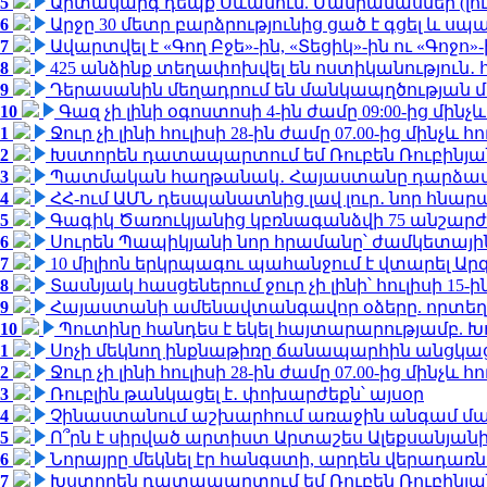
5
Արտակարգ դեպք Սևանում. Մանրամասներ (լո
6
Արջը 30 մետր բարձրությունից ցած է գցել և ս
7
Ավարտվել է «Գող Բջե»-ին, «Տեցիկ»-ին ու «Գոջ
8
425 անձինք տեղափոխվել են ոստիկանություն․
9
Դերասանին մեղադրում են մանկապղծության մե
10
Գազ չի լինի օգոստոսի 4-ին ժամը 09:00-ից մինչև
1
Ջուր չի լինի հուլիսի 28-ին ժամը 07.00-ից մինչև հո
2
Խստորեն դատապարտում եմ Ռուբեն Ռուբինյանի
3
Պատմական հաղթանակ․ Հայաստանը դարձավ 
4
ՀՀ-ում ԱՄՆ դեսպանատնից լավ լուր․ նոր հնար
5
Գագիկ Ծառուկյանից կբռնագանձվի 75 անշարժ գո
6
Սուրեն Պապիկյանի նոր հրամանը՝ ժամկետային
7
10 միլիոն երկրպագու պահանջում է վտարել Արգ
8
Տասնյակ հասցեներում ջուր չի լինի՝ հուլիսի 15-ին
9
Հայաստանի ամենավտանգավոր օձերը. որտեղ
10
Պուտինը հանդես է եկել հայտարարությամբ. Խո
1
Սոչի մեկնող ինքնաթիռը ճանապարհին անցկացրե
2
Ջուր չի լինի հուլիսի 28-ին ժամը 07.00-ից մինչև հո
3
Ռուբլին թանկացել է․ փոխարժեքն՝ այսօր
4
Չինաստանում աշխարհում առաջին անգամ մա
5
Ո՞րն է սիրված արտիստ Արտաշես Ալեքսանյա
6
Նորայրը մեկնել էր հանգստի, արդեն վերադառն
7
Խստորեն դատապարտում եմ Ռուբեն Ռուբինյանի