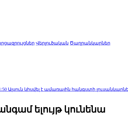
րցազրույցներ
Վերլուծական
Ծաղրանկարներ
կիսվել է ամառային հանգստի լուսանկարներով (ֆոտո
նգամ ելույթ կունենա