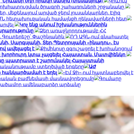
՝ Երևանի օդի որակի մասին (տեսանյութ)
Կիևում
փոխհատուցման ծրագրի շահառուների շրջանակը
, մեքենայում արված ջերմ լուսանկարներ. Էլիզ
ՄՆ հետախուզական համայնքի ղեկավարների հետ
արվել
Կոչ ենք անում իշխանություններին
արարությունը
Ձեր առաջնորդությամբ ՀՀ
 Գուտերեշը՝ Փաշինյանին
ՌԴ ԱԳՆ-ում գնահատել
նի, Սարգսյանի, Տեր-Պետրոսյանի «ինադու». էս
ով ավելացել է
Քիմիկոսը զգուշացրել է խոհանոցում
ն խորհուրդ կտա չայցելել Հայաստան. Մատվիենկո
ը պատրաստ է շարունակել Հայաստանի
ականությամբ ստեղծված երգերը
ԱԺ
 հանկարծամահ է եղել
«Էմ Ջի»-ում հայտնաբերվել է
ետական բաժնեմասի մասնավորեցումը
Գումարը
տվածամոր ամենաբարձր արձանը