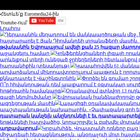
Հետևե՛ք Euromedia24-ին
Youtube-ում`
Լրահոս
Դերասանին մեղադրում են մանկապղծության մեջ․ 
հայտարարել է Յան Դիոմանդեի տրանսֆերի մասի
թվականին Եվրոպայում ավելի քան 25 հազար մարդու կյ
աջակցելու համար
Կոնֆերենցիաների լիգայի որակ
արևելքում տեղի ունեցած ջրհեղեղների հետևանքով զո
հարսանիքին (տեսանյութ)
Կապահովվեն 61 մանկ
արվարձանում միկրոավտոբուսում պայթյուն է որոտացել
քննադատել է Վաշինգտոնին
Փորձել են գումար շորթ
Ո՞ր հիվանդության դեմ պայքարում է օգտակար սուր
հրթիռային համակարգ
Օդանավում գտնվող 13 ուղև
գազի ներմուծմանը
Եվրոպական հանձնաժողովը զգո
ազդեցության մասին
Լայպցիգի օդանավակայանում 
պաշտպանության նախարարին․ «Չափազանց գոհ 
դատարան կանչելն անընդունելի է եւ դատապարտել
երթևեկելի հատվածից, կողաշրջվել և բшխվել մոտ
աղբավայրում
Կոբախիձե. Վրաստանի դռները բաց ե
միջադեպի հետաքննություն․ անօդաչուի մոտ հայտ