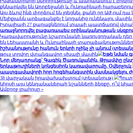
Ինֆանտինոյի ներողությունը և պահպանում է բոյկո
քննարկվել են Ադրբեջանի և Ուկրաինայի հարաբերու
Այս ձևով ինձ փորձում են լռեցնել, քանի որ ԱԺ-ում 
Մելիքյանն արձագանքել է կողակից ունենալու մասի
Իտալիայի 27 քաղաքներում տապի պատճառով վտան
առաջնորդվել բացառապես օրինականության սկզբո
Կառավարությունը կշարունակի կառուցողական դեր
են Լեհաստանի և Ուկրաինայի տարաձայնություններ
իշխանությունը հանուն երկրի ոչինչ չի անում (տեսանյ
թույլ տրվող վտանգավոր սխալի մասին
Եթե նման գ
Նոր մեղադրանք՝ Գագիկ Ծառուկյանին. Թրամփը ընտր
երկաթուղիների կոնցեսիոն կառավարումը. Օվերչուկ
պատգամավորի հոր հոգեհանգստին մասնակցելու ժ
38 վարչական իրավախախտում (տեսանյութ)
Պուտ
կհոսի այս կենդանակերպի նշանների ձեռքը. ո՞վ կ
Ամբողջ լրահոսը »