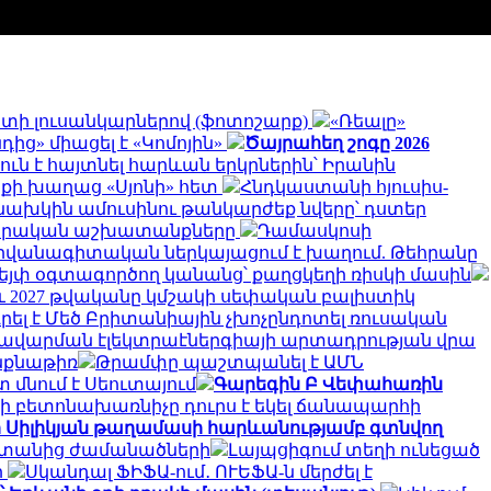
գստի լուսանկարներով (ֆոտոշարք)
«Ռեալը»
ից» միացել է «Կոմոյին»
Ծայրահեղ շոգը 2026
ուն է հայտնել հարևան երկրներին՝ Իրանին
ոքի խաղաց «Սյոնի» հետ
Հնդկաստանի հյուսիս-
նախկին ամուսինու թանկարժեք նվերը՝ դստեր
րարական աշխատանքները
Դամասկոսի
դիվանագիտական ներկայացում է խաղում. Թեհրանը
վեյփ օգտագործող կանանց՝ քաղցկեղի ռիսկի մասին
նչև 2027 թվականը կմշակի սեփական բալիստիկ
ել է Մեծ Բրիտանիային չխոչընդոտել ռուսական
 խավարման էլեկտրաէներգիայի արտադրության վրա
ինքնաթիռ
Թրամփը պաշտպանել է ԱՄՆ
 մնում է Սեուտայում
Գարեգին Բ Վեփահառին
ի բետոնախառնիչը դուրս է եկել ճանապարհի
ի Սիլիկյան թաղամասի հարևանությամբ գտնվող
սաստանից ժամանածների
Լայպցիգում տեղի ունեցած
ի
Սկանդալ ՖԻՖԱ-ում․ ՈՒԵՖԱ-ն մերժել է