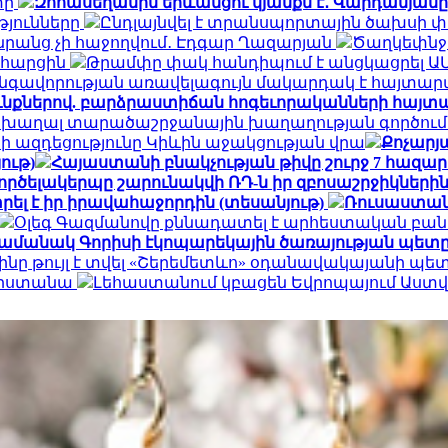
տը
Զոհասեղանին երևանցու կյանքն է․ Վարդանյանը
թյունները
Ընդլայնվել է տրանսպորտային ծախսի 
դա նրանց չի հաջողվում․ Էդգար Ղազարյան
Ծաղկեփնջեր
ն հարցին
Թրամփը փակ հանդիպում է անցկացրել Ա
գավորության առավելագույն մակարդակ է հայտար
ւնքներով. բարձրաստիճան հոգեւորականների հայտ
 խաղալ տարածաշրջանային խաղաղության գործում.
ի ազդեցությունը Կիևին աջակցության վրա
Քոչարյա
ութ)
Հայաստանի բնակչության թիվը շուրջ 7 հազար
ործելակերպը շարունակվի ՌԴ-ն իր զբոսաշրջիկների
ել է իր իրավահաջորդին (տեսանյութ)
Ռուսաստան
Օլեգ Գազմանովը քննադատել է արհեստական բան
ամանակ Գորիսի էկոպարեկային ծառայության պետը
ինը թույլ է տվել «Շերեմետևո» օդանավակայանի պ
հարստանա
Լեհաստանում կբացեն Եվրոպայում Աս