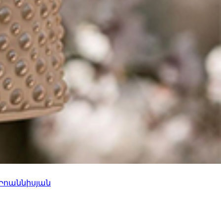
 Իոաննիսյան