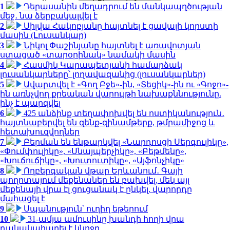
1
Դերասանին մեղադրում են մանկապղծության
մեջ․ նա ձերբակալվել է
2
Սիլվա Հակոբյանը հայտնել է ցավալի կորստի
մասին (Լուսանկար)
3
Նիկոլ Փաշինյանը հայտնել է առավոտյան
ստացած «տարօրինակ» նամակի մասին
4
Հասմիկ Կարապետյանի համարձակ
լուսանկարները՝ լողավազանից (լուսանկարներ)
5
Ավարտվել է «Գող Բջե»-ին, «Տեցիկ»-ին ու «Գոջո»-
ին առնչվող քրեական վարույթի նախաքննությունը.
ինչ է պարզվել
6
425 անձինք տեղափոխվել են ոստիկանություն․
հայտնաբերվել են զենք-զինամթերք, թմրամիջոց և
հետախուզվողներ
7
Բերման են ենթարկվել «Նարդոսցի Սերգուլիկը»,
«Փումփուլիկը», «Սնայպերչիկը», «Բեթմենը»,
«Խուճուճիկը», «Խուտուտիկը», «Այֆոնչիկը»
8
Ողբերգական վթար Երևանում․ Գայի
պողոտայում մեքենաներ են բախվել, մեկ այլ
մեքենայի վրա էլ ցուցանակ է ընկել. վարորդը
մահացել է
9
Սպանություն՝ ուղիղ եթերում
10
31-ամյա ամուսինը խանդի հողի վրա
դանակահարել է կնոջը