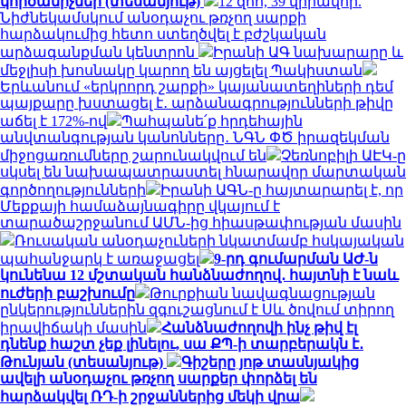
կործանիչներ (տեսանյութ)
12 զոհ, 39 վիրավոր.
Նիժնեկամսկում անօդաչու թռչող սարքի
հարձակումից հետո ստեղծվել է բժշկական
արձագանքման կենտրոն
Իրանի ԱԳ նախարարը և
մեջլիսի խոսնակը կարող են այցելել Պակիստան
Երևանում «երկրորդ շարքի» կայանատեղիների դեմ
պայքարը խստացել է․ արձանագրությունների թիվը
աճել է 172%-ով
Պահպանե՛ք հրդեհային
անվտանգության կանոնները․ ՆԳՆ ՓԾ իրազեկման
միջոցառումները շարունակվում են
Չեռնոբիլի ԱԷԿ-ը
սկսել են նախապատրաստել հնարավոր մարտական
գործողությունների
Իրանի ԱԳՆ-ը հայտարարել է, որ
Մեքքայի համաձայնագիրը վկայում է
տարածաշրջանում ԱՄՆ-ից հիասթափության մասին
Ռուսական անօդաչուների նկատմամբ հսկայական
պահանջարկ է առաջացել
9-րդ գումարման ԱԺ-ն
կունենա 12 մշտական հանձնաժողով․ հայտնի է նաև
ուժերի բաշխումը
Թուրքիան նավագնացության
ընկերություններին զգուշացնում է Սև ծովում տիրող
իրավիճակի մասին
Հանձնաժողովի ինչ թիվ էլ
դնենք հաշտ չեք լինելու, սա ՔՊ-ի տարբերակն է․
Թունյան (տեսանյութ)
Գիշերը յոթ տասնյակից
ավելի անօդաչու թռչող սարքեր փորձել են
հարձակվել ՌԴ-ի շրջաններից մեկի վրա