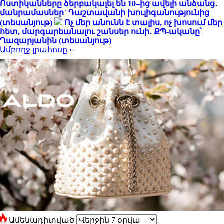
Ոստիկանները ձերբակալել են 10–ից ավելի անձանց․
մանրամասներ` Դաշտավանի խուլիգանությունից
(տեսանյութ)
Ոչ մեր անունն է տալիս, ոչ խոսում մեր
հետ, մարգարեանալու շանսեր ունի․ ՔՊ-ականը՝
Ղազարյանին (տեսանյութ)
Ամբողջ լրահոսը »
Ամենադիտված