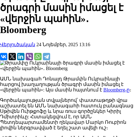
ծրագրի մասին իմացել է
«վերջին պահին»․
Bloomberg
Վերլուծական
24 Նոյեմբեր, 2025 13:16
ԱՄՆ
նախագահ
Դոնալդ
Թրամփն
Ուկրաինայի
հարցով
խաղաղության ծրագրի
մասին իմացել
է
«վերջին պահին»:
Այս մասին հայտնում է
Bloomberg-ը
։
Գործակալության
տվյալներով
՝ փաստաթղթի
վրա
աշխատել
են ԱՄՆ նախագահի հատուկ բանագնաց
Սթիվեն Ուիթքոֆը և նրա ռուս գործընկեր Կիրիլ
Դմիտրիևը:
Հստակեցվում
է, որ ԱՄՆ
Պետդեպարտամենտի ղեկավար Մարկո Ռուբիոն
լիովին ներգրավված է եղել շատ ավելի ուշ։