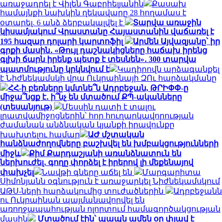
առաջադրել է Վիլեն Գաբրիելյանին
Քասախ
համայնքի նախկին ղեկավարը 28 հողամաս է
օտարել. 6 անձ ձերբակալվել է
Տարվա առաջին
կիսամյակում Վրաստանը Հայաստանին վաճառել է
195 հազար դոլարի կարտոֆիլ
Արմեն Այվազյանը՝ իր
գրքի մասին․ «Թույլ դաշնակիցները հաճախ իրենց
գլխի ճարն իրենք պետք է տեսնեն»․ 300 տարվա
պատմությունը կրկնվում է
Կադիրովն արձագանքել
է Նիժնեկամսկի վրա Ուկրաինայի ԶՈւ հարձակմանը
ՀՀ-ի բեռները կմտնե՞ն Ադրբեջան, ԹՐԻՓՓ-ը
միջա՞նցք է․ ի՞նչ են մտածում ՔՊ-ականները
(տեսանյութ)
Մեսսին դատի է տալու
լրատվամիջոցներին՝ հոր հուղարկավորության
ժամանակ անձնական կյանքի իրավունքը
խախտելու համար
ԱԺ մշտական
հանձնաժողովները բաշխվել են խմբակցությունների
միջև
Քիմ Քարդաշյանի առանձնատուն են
ներխուժել․ գողը փորձել է իրերով լի մեքենայով
փախչել
Նավթի գները աճել են
Մարգարիտա
Սիմոնյանն օգնություն է առաջարկել Նիժնեկամսկում
ԱԹՍ-ների հարձակումից տուժածներին
Ադրբեջանն
ու Ուկրաինան պայմանավորվել են
առողջապահության ոլորտում համագործակցության
մասին
Մտածում էին՝ պապն ամեն օր փլավ է