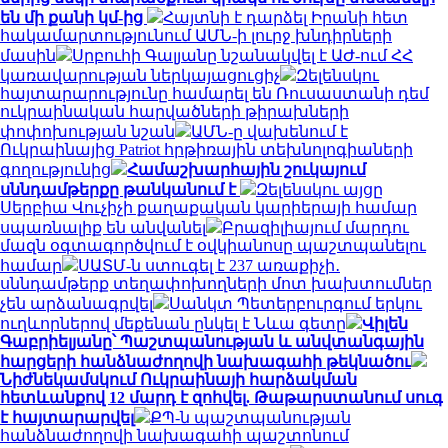
են մի քանի կմ-ից
Հայտնի է դարձել Իրանի հետ
հակամարտությունում ԱՄՆ-ի լուրջ խնդիրների
մասին
Սրբուհի Գալյանը նշանակվել է ԱԺ-ում ՀՀ
կառավարության ներկայացուցիչ
Զելենսկու
հայտարարությունը համարել են Ռուսաստանի դեմ
ուկրաինական հարվածների թիրախների
փոփոխության նշան
ԱՄՆ-ը վախենում է
Ուկրաինայից Patriot հրթիռային տեխնոլոգիաների
գողությունից
Համաշխարհային շուկայում
սննդամթերքը թանկանում է
Զելենսկու այցը
Սերբիա Վուչիչի քաղաքական կարիերայի համար
սպառնալիք են անվանել
Բրազիլիայում մարդու
մազն օգտագործվում է օվկիանոսը պաշտպանելու
համար
ՍԱՏՄ-ն ստուգել է 237 առաքիչի․
սննդամթերք տեղափոխողների մոտ խախտումներ
չեն արձանագրվել
Սանկտ Պետերբուրգում երկու
ուղևորներով մեքենան ընկել է Նևա գետը
Վիլեն
Գաբրիելյանը՝ Պաշտպանության և անվտանգային
հարցերի հանձնաժողովի նախագահի թեկնածու
Նիժնեկամսկում Ուկրաինայի հարձակման
հետևանքով 12 մարդ է զոհվել. Թաթարստանում սուգ
է հայտարարվել
ՔՊ-ն պաշտպանության
հանձնաժողովի նախագահի պաշտոնում