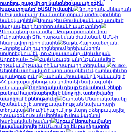
ուտելու, բայց մի օր կանգնեց պապի բգին.
Խաչատրյանը՝ ԵԱՏՄ-ի մասին
Թուրքիան, Անկարան
և Իսլամաբադը համատեղ զորավարժություններ
կանցկացնեն
Արտաշես Թումանյանն ազատվել է
վարչապետի խորհրդականի պաշտոնից
Գնդապետը պատմել է Թաթարստանի վրա
Ուկրաինայի ԶՈւ հարձակման ժամանակ ԱՄՆ-ի
հնարավոր դերի մասին
Տաթև Հայրապետյան․
«Ադրբեջանի դպրոցներում երեխաներին
սովորեցնում են, որ Հայաստանը «Արևմտյան
Ադրբեջան» է»
Հայկ Առաքելյանը նշանակվել է
շրջակա միջավայրի նախարարի տեղակալ
Politico.
Մելոնին ստիպված է արդարացնել Ուկրաինային իր
աջակցությունը
Վահան Միսակյանը նշանակվել է
ՀՀ քաղաքաշինության կոմիտեի նախագահի
տեղակալ
Ողբերգական դեպք Երևանում․ շենքի
բակում հայտնաբերվել է կնոջ դի․ առեղծվածը
պարզում է քննությունը
Շահանե Մնացականյանը
նշանակվել է առողջապահության նախարարի
տեղակալ
Ռումինիայում յոթ մարդ է ձերբակալվել
շտապօգնության մեքենայի վրա կացնով
հարձակման համար
Արգամ Աբրահամյանը
կալանավորվել է.ԱՄՆ-ում օդ են բարձրացրել