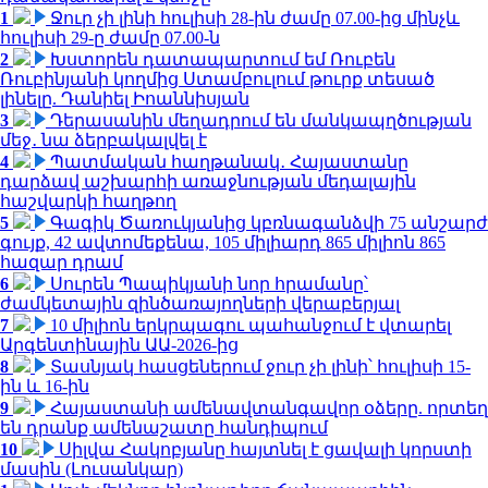
1
Ջուր չի լինի հուլիսի 28-ին ժամը 07.00-ից մինչև
հուլիսի 29-ը ժամը 07.00-ն
2
Խստորեն դատապարտում եմ Ռուբեն
Ռուբինյանի կողմից Ստամբուլում թուրք տեսած
լինելը. Դանիել Իոաննիսյան
3
Դերասանին մեղադրում են մանկապղծության
մեջ․ նա ձերբակալվել է
4
Պատմական հաղթանակ․ Հայաստանը
դարձավ աշխարհի առաջնության մեդալային
հաշվարկի հաղթող
5
Գագիկ Ծառուկյանից կբռնագանձվի 75 անշարժ
գույք, 42 ավտոմեքենա, 105 միլիարդ 865 միլիոն 865
հազար դրամ
6
Սուրեն Պապիկյանի նոր հրամանը՝
ժամկետային զինծառայողների վերաբերյալ
7
10 միլիոն երկրպագու պահանջում է վտարել
Արգենտինային ԱԱ-2026-ից
8
Տասնյակ հասցեներում ջուր չի լինի՝ հուլիսի 15-
ին և 16-ին
9
Հայաստանի ամենավտանգավոր օձերը. որտեղ
են դրանք ամենաշատը հանդիպում
10
Սիլվա Հակոբյանը հայտնել է ցավալի կորստի
մասին (Լուսանկար)