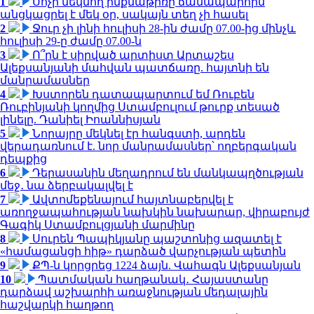
1
Սոչի մեկնող ինքնաթիռը ճանապարհին
անցկացրել է մեկ օր, սակայն տեղ չի հասել
2
Ջուր չի լինի հուլիսի 28-ին ժամը 07.00-ից մինչև
հուլիսի 29-ը ժամը 07.00-ն
3
Ո՞րն է սիրված արտիստ Արտաշես
Ալեքսանյանի մահվան պատճառը. հայտնի են
մանրամասներ
4
Խստորեն դատապարտում եմ Ռուբեն
Ռուբինյանի կողմից Ստամբուլում թուրք տեսած
լինելը. Դանիել Իոաննիսյան
5
Նորայրը մեկնել էր հանգստի, արդեն
վերադառնում է. նոր մանրամասներ՝ ողբերգական
դեպքից
6
Դերասանին մեղադրում են մանկապղծության
մեջ․ նա ձերբակալվել է
7
Ավտոմեքենայում հայտնաբերվել է
առողջապահության նախկին նախարար, վիրաբույժ
Գագիկ Ստամբուլցյանի մարմինը
8
Սուրեն Պապիկյանը պաշտոնից ազատել է
«համացանցի հիթ» դարձած վարչության պետին
9
ՔՊ-ն կորցրեց 1224 ձայն. Վահագն Ալեքսանյան
10
Պատմական հաղթանակ․ Հայաստանը
դարձավ աշխարհի առաջնության մեդալային
հաշվարկի հաղթող