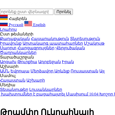
Հայերեն
Русский
English
Լրահոս
Ըստ թեմաների
Քաղաքական
Հասարակություն
Տնտեսություն
Իրավունք
Արտակարգ պատահարներ
Մշակույթ
Սպորտ
Հարցազրույցներ
Վերլուծական
Ծաղրանկարներ
Տարածաշրջան
Արցախ
Թուրքիա
Ադրբեջան
Իրան
Աշխարհ
ԱՄՆ
Եվրոպա
Մերձավոր Արևելք
Ռուսաստան
Այլ
Մամուլ
Հայաստան
Աշխարհ
Մեդիա
Տեսանյութեր
Լուսանկարներ
խախտումներ է բացահայտել Մասիսում
16:04
Խոշոր հրդ
Թրամփը Ուկրաինայի