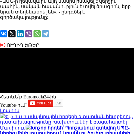
«ԱՄՆ
-ի ղեկավարն այդ մասին իմացել է վերջին
պահին, սակայն հավանություն է տվել ծրագրին, երբ
նրան տեղեկացրել են», - ընդգծել Է
գործակալությունը:
ՈՒՂԻՂ ԵԹԵՐ
Հետևե՛ք Euromedia24-ին
Youtube-ում`
Լրահոս
95,5 հա համայնքային հողերի օտարման հետքերով․
դատախազությունը խախտումներ է բացահայտել
Մասիսում
Խոշոր հրդեհ՝ Պռոշյանում գտնվող ՍՊԸ-
ներից մեկի տարածքում. կրակն ու ծուխը տեսանելի