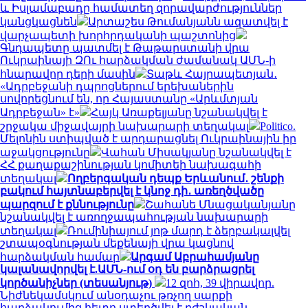
և Իսլամաբադը համատեղ զորավարժություններ
կանցկացնեն
Արտաշես Թումանյանն ազատվել է
վարչապետի խորհրդականի պաշտոնից
Գնդապետը պատմել է Թաթարստանի վրա
Ուկրաինայի ԶՈւ հարձակման ժամանակ ԱՄՆ-ի
հնարավոր դերի մասին
Տաթև Հայրապետյան․
«Ադրբեջանի դպրոցներում երեխաներին
սովորեցնում են, որ Հայաստանը «Արևմտյան
Ադրբեջան» է»
Հայկ Առաքելյանը նշանակվել է
շրջակա միջավայրի նախարարի տեղակալ
Politico.
Մելոնին ստիպված է արդարացնել Ուկրաինային իր
աջակցությունը
Վահան Միսակյանը նշանակվել է
ՀՀ քաղաքաշինության կոմիտեի նախագահի
տեղակալ
Ողբերգական դեպք Երևանում․ շենքի
բակում հայտնաբերվել է կնոջ դի․ առեղծվածը
պարզում է քննությունը
Շահանե Մնացականյանը
նշանակվել է առողջապահության նախարարի
տեղակալ
Ռումինիայում յոթ մարդ է ձերբակալվել
շտապօգնության մեքենայի վրա կացնով
հարձակման համար
Արգամ Աբրահամյանը
կալանավորվել է.ԱՄՆ-ում օդ են բարձրացրել
կործանիչներ (տեսանյութ)
12 զոհ, 39 վիրավոր.
Նիժնեկամսկում անօդաչու թռչող սարքի
հարձակումից հետո ստեղծվել է բժշկական