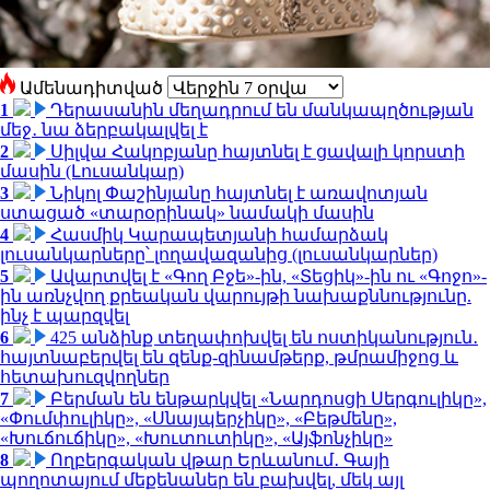
Ամենադիտված
1
Դերասանին մեղադրում են մանկապղծության
մեջ․ նա ձերբակալվել է
2
Սիլվա Հակոբյանը հայտնել է ցավալի կորստի
մասին (Լուսանկար)
3
Նիկոլ Փաշինյանը հայտնել է առավոտյան
ստացած «տարօրինակ» նամակի մասին
4
Հասմիկ Կարապետյանի համարձակ
լուսանկարները՝ լողավազանից (լուսանկարներ)
5
Ավարտվել է «Գող Բջե»-ին, «Տեցիկ»-ին ու «Գոջո»-
ին առնչվող քրեական վարույթի նախաքննությունը.
ինչ է պարզվել
6
425 անձինք տեղափոխվել են ոստիկանություն․
հայտնաբերվել են զենք-զինամթերք, թմրամիջոց և
հետախուզվողներ
7
Բերման են ենթարկվել «Նարդոսցի Սերգուլիկը»,
«Փումփուլիկը», «Սնայպերչիկը», «Բեթմենը»,
«Խուճուճիկը», «Խուտուտիկը», «Այֆոնչիկը»
8
Ողբերգական վթար Երևանում․ Գայի
պողոտայում մեքենաներ են բախվել, մեկ այլ