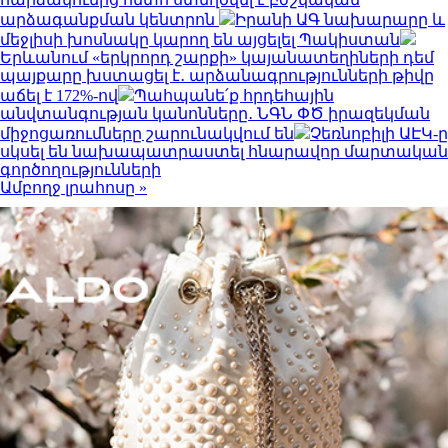
արձագանքման կենտրոն
Իրանի ԱԳ նախարարը և
մեջլիսի խոսնակը կարող են այցելել Պակիստան
Երևանում «երկրորդ շարքի» կայանատեղիների դեմ
պայքարը խստացել է․ արձանագրությունների թիվը
աճել է 172%-ով
Պահպանե՛ք հրդեհային
անվտանգության կանոնները․ ՆԳՆ ՓԾ իրազեկման
միջոցառումները շարունակվում են
Չեռնոբիլի ԱԷԿ-ը
սկսել են նախապատրաստել հնարավոր մարտական
գործողությունների
Ամբողջ լրահոսը »