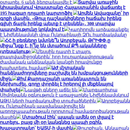
օտարել. 6 անձ ձերբակալվել է
Տարվա առաջին
կիսամյակում Վրաստանը Հայաստանին վաճառել է
195 հազար դոլարի կարտոֆիլ
Արմեն Այվազյանը՝ իր
գրքի մասին․ «Թույլ դաշնակիցները հաճախ իրենց
գլխի ճարն իրենք պետք է տեսնեն»․ 300 տարվա
պատմությունը կրկնվում է
Կադիրովն արձագանքել
է Նիժնեկամսկի վրա Ուկրաինայի ԶՈւ հարձակմանը
ՀՀ-ի բեռները կմտնե՞ն Ադրբեջան, ԹՐԻՓՓ-ը
միջա՞նցք է․ ի՞նչ են մտածում ՔՊ-ականները
(տեսանյութ)
Մեսսին դատի է տալու
լրատվամիջոցներին՝ հոր հուղարկավորության
ժամանակ անձնական կյանքի իրավունքը
խախտելու համար
ԱԺ մշտական
հանձնաժողովները բաշխվել են խմբակցությունների
միջև
Քիմ Քարդաշյանի առանձնատուն են
ներխուժել․ գողը փորձել է իրերով լի մեքենայով
փախչել
Նավթի գները աճել են
Մարգարիտա
Սիմոնյանն օգնություն է առաջարկել Նիժնեկամսկում
ԱԹՍ-ների հարձակումից տուժածներին
Ադրբեջանն
ու Ուկրաինան պայմանավորվել են
առողջապահության ոլորտում համագործակցության
մասին
Մտածում էին՝ պապն ամեն օր փլավ է
ուտելու, բայց մի օր կանգնեց պապի բգին.
Խաչատրյանը՝ ԵԱՏՄ-ի մասին
Թուրքիան, Անկարան