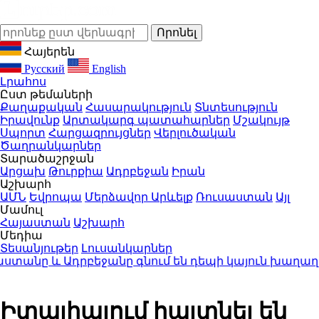
Հայերեն
Русский
English
Լրահոս
Ըստ թեմաների
Քաղաքական
Հասարակություն
Տնտեսություն
Իրավունք
Արտակարգ պատահարներ
Մշակույթ
Սպորտ
Հարցազրույցներ
Վերլուծական
Ծաղրանկարներ
Տարածաշրջան
Արցախ
Թուրքիա
Ադրբեջան
Իրան
Աշխարհ
ԱՄՆ
Եվրոպա
Մերձավոր Արևելք
Ռուսաստան
Այլ
Մամուլ
Հայաստան
Աշխարհ
Մեդիա
Տեսանյութեր
Լուսանկարներ
նը և Ադրբեջանը գնում են դեպի կայուն խաղաղու
Իտալիայում հայտնել են