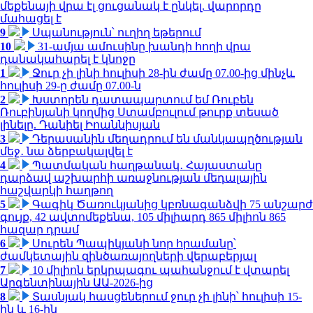
մեքենայի վրա էլ ցուցանակ է ընկել. վարորդը
մահացել է
9
Սպանություն՝ ուղիղ եթերում
10
31-ամյա ամուսինը խանդի հողի վրա
դանակահարել է կնոջը
1
Ջուր չի լինի հուլիսի 28-ին ժամը 07.00-ից մինչև
հուլիսի 29-ը ժամը 07.00-ն
2
Խստորեն դատապարտում եմ Ռուբեն
Ռուբինյանի կողմից Ստամբուլում թուրք տեսած
լինելը. Դանիել Իոաննիսյան
3
Դերասանին մեղադրում են մանկապղծության
մեջ․ նա ձերբակալվել է
4
Պատմական հաղթանակ․ Հայաստանը
դարձավ աշխարհի առաջնության մեդալային
հաշվարկի հաղթող
5
Գագիկ Ծառուկյանից կբռնագանձվի 75 անշարժ
գույք, 42 ավտոմեքենա, 105 միլիարդ 865 միլիոն 865
հազար դրամ
6
Սուրեն Պապիկյանի նոր հրամանը՝
ժամկետային զինծառայողների վերաբերյալ
7
10 միլիոն երկրպագու պահանջում է վտարել
Արգենտինային ԱԱ-2026-ից
8
Տասնյակ հասցեներում ջուր չի լինի՝ հուլիսի 15-
ին և 16-ին