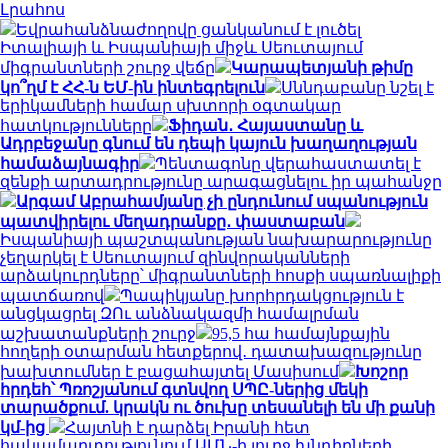
Լրահոս
Եվրահանձնաժողովը ցանկանում է լուծել
Իտալիայի և Իսպանիայի միջև Սեուտայում
միգրանտների շուրջ վեճը
Կարապետյանի թիմը
կո՞ղմ է ՀՀ-ն ԵՄ-ին ինտեգրելուն
Սննդաբանը նշել է
երիկամների համար սխտորի օգտակար
հատկությունները
Ֆիդան․ Հայաստանը և
Ադրբեջանը գնում են դեպի կայուն խաղաղության
համաձայնագիր
Պենտագոնը վերահաստատել է
զենքի արտադրությունը արագացնելու իր պահանջը
Արգամ Աբրահամյանը չի ընդունում սպանություն
պատվիրելու մեղադրանքը․ փաստաբան
Իսպանիայի պաշտպանության նախարարությունը
չեղարկել է Սեուտայում զինվորականների
արձակուրդները՝ միգրանտների հոսքի սպառնալիքի
պատճառով
Պապիկյանը խորհրդակցություն է
անցկացրել ԶՈւ անձնակազմի համալրման
աշխատանքների շուրջ
95,5 հա համայնքային
հողերի օտարման հետքերով․ դատախազությունը
խախտումներ է բացահայտել Մասիսում
Խոշոր
հրդեհ՝ Պռոշյանում գտնվող ՍՊԸ-ներից մեկի
տարածքում. կրակն ու ծուխը տեսանելի են մի քանի
կմ-ից
Հայտնի է դարձել Իրանի հետ
հակամարտությունում ԱՄՆ-ի լուրջ խնդիրների