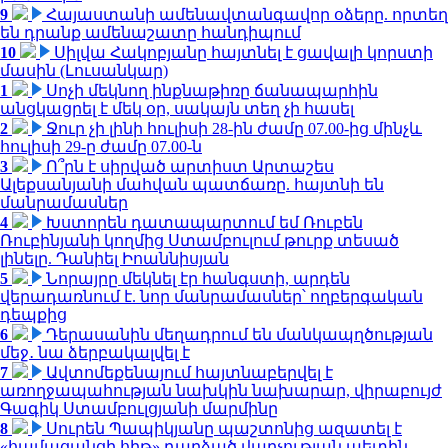
9
Հայաստանի ամենավտանգավոր օձերը. որտեղ
են դրանք ամենաշատը հանդիպում
10
Սիլվա Հակոբյանը հայտնել է ցավալի կորստի
մասին (Լուսանկար)
1
Սոչի մեկնող ինքնաթիռը ճանապարհին
անցկացրել է մեկ օր, սակայն տեղ չի հասել
2
Ջուր չի լինի հուլիսի 28-ին ժամը 07.00-ից մինչև
հուլիսի 29-ը ժամը 07.00-ն
3
Ո՞րն է սիրված արտիստ Արտաշես
Ալեքսանյանի մահվան պատճառը. հայտնի են
մանրամասներ
4
Խստորեն դատապարտում եմ Ռուբեն
Ռուբինյանի կողմից Ստամբուլում թուրք տեսած
լինելը. Դանիել Իոաննիսյան
5
Նորայրը մեկնել էր հանգստի, արդեն
վերադառնում է. նոր մանրամասներ՝ ողբերգական
դեպքից
6
Դերասանին մեղադրում են մանկապղծության
մեջ․ նա ձերբակալվել է
7
Ավտոմեքենայում հայտնաբերվել է
առողջապահության նախկին նախարար, վիրաբույժ
Գագիկ Ստամբուլցյանի մարմինը
8
Սուրեն Պապիկյանը պաշտոնից ազատել է
«համացանցի հիթ» դարձած վարչության պետին