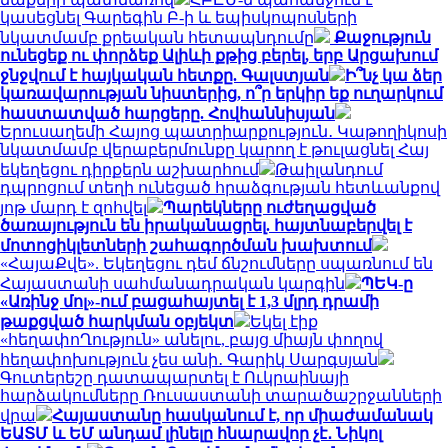
կասեցնել Գարեգին Բ-ի և եպիսկոպոսների
նկատմամբ քրեական հետապնդումը
Քաջություն
ունեցեք ու փորձեք Ալիևի քթից բերել, երբ Արցախում
ջնջվում է հայկական հետքը. Գալստյան
Ի՞նչ կա ձեր
կառավարության նիստերից, ո՞ր երկիր եք ուղարկում
հաստատված հարցերը. Հովհաննիսյան
Երուսաղեմի Հայոց պատրիարքություն․ Կաթողիկոսի
նկատմամբ վերաբերմունքը կարող է թուլացնել Հայ
եկեղեցու դիրքերն աշխարհում
Թաիլանդում
դպրոցում տեղի ունեցած հրաձգության հետևանքով
յոթ մարդ է զոհվել
Պարեկները ուժեղացված
ծառայություն են իրականացրել. հայտնաբերվել է
մոտոցիկլետների շահագործման խախտում
«ՀայաՔվե». Եկեղեցու դեմ ճնշումները սպառնում են
Հայաստանի սահմանադրական կարգին
ՊԵԿ-ը
«Առինջ մոլ»-ում բացահայտել է 1,3 մլրդ դրամի
թաքցված հարկման օբյեկտ
Եկել էիք
«հեղափոՂություն» անելու, բայց միայն փողով
հեղափոխություն չես անի․ Գարիկ Սարգսյան
Գուտերեշը դատապարտել է Ուկրաինայի
հարձակումները Ռուսաստանի տարածաշրջանների
վրա
Հայաստանը հասկանում է, որ միաժամանակ
ԵԱՏՄ և ԵՄ անդամ լինելը հնարավոր չէ․ Նիկոլ