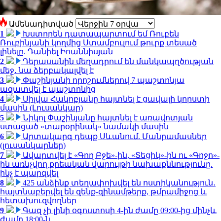
Ամենադիտված
1
Խստորեն դատապարտում եմ Ռուբեն
Ռուբինյանի կողմից Ստամբուլում թուրք տեսած
լինելը. Դանիել Իոաննիսյան
2
Դերասանին մեղադրում են մանկապղծության
մեջ․ նա ձերբակալվել է
3
Փաշինյանի որոշումներով 7 պաշտոնյա
ազատվել է պաշտոնից
4
Սիլվա Հակոբյանը հայտնել է ցավալի կորստի
մասին (Լուսանկար)
5
Նիկոլ Փաշինյանը հայտնել է առավոտյան
ստացած «տարօրինակ» նամակի մասին
6
Արտակարգ դեպք Սևանում. Մանրամասներ
(լուսանկարներ)
7
Ավարտվել է «Գող Բջե»-ին, «Տեցիկ»-ին ու «Գոջո»-
ին առնչվող քրեական վարույթի նախաքննությունը.
ինչ է պարզվել
8
425 անձինք տեղափոխվել են ոստիկանություն․
հայտնաբերվել են զենք-զինամթերք, թմրամիջոց և
հետախուզվողներ
9
Գազ չի լինի օգոստոսի 4-ին ժամը 09:00-ից մինչև
ժամը 18:00-ն