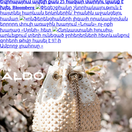
Եվրոպայում ավելի քան 25 հազար մարդու կյանք է
խլել. Bloomberg
Փեզեշքիանը շնորհակալություն է
հայտնել հարևան երկրներին՝ Իրանին աջակցելու
համար
Կոնֆերենցիաների լիգայի որակավորման
երրորդ փուլի առաջին խաղում «Նոան» ոչ-ոքի
խաղաց «Սյոնի» հետ
Հնդկաստանի հյուսիս-
արևելքում տեղի ունեցած ջրհեղեղների հետևանքով
զոհերի թիվը հասել է 97-ի
Ամբողջ լրահոսը »