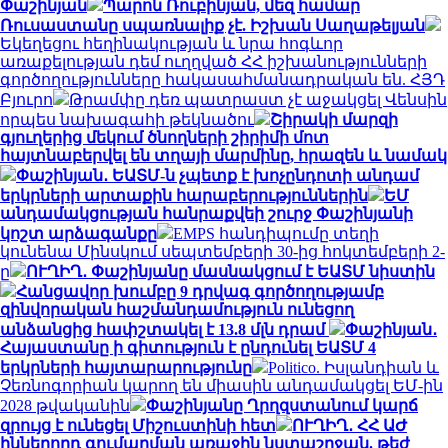
Փաշինյան
Պարոն Ռուբինյան, մեզ համար
Ռուսաստանը սպառնալիք չէ. Իշխան Սաղաթելյան
Եկեղեցու հեղինակության և նրա հոգևոր
առաքելության դեմ ուղղված ՀՀ իշխանությունների
գործողությունները հակասահմանադրական են. ՀՅԴ
Բյուրո
Թրամփը դեռ պատրաստ չէ աջակցել Վենսին
որպես նախագահի թեկնածու
Շիրակի մարզի
գյուղերից մեկում ծնողների շիրիմի մոտ
հայտնաբերվել են տղայի մարմինը, հրազեն և նամակ
Փաշինյան․ ԵԱՏՄ-ն չպետք է խոչընդոտի անդամ
երկրների արտաքին հարաբերություններին
ԵՄ
անդամակցության հանրաքվեի շուրջ Փաշինյանի
կոշտ արձագանքը
EMPS հանդիպումը տեղի
կունենա Մինսկում սեպտեմբերի 30-ից հոկտեմբերի 2-
ը
ՈՒՂԻՂ․ Փաշինյանը մասնակցում է ԵԱՏՄ նիստին
Հանցավոր խումբը 9 դրվագ գործողությամբ
զինվորական հաշմանդամություն ունեցող
անձանցից հափշտակել է 13.8 մլն դրամ
Փաշինյան․
Հայաստանը ի գիտություն է ընդունել ԵԱՏՄ 4
երկրների հայտարարությունը
Politico. Իսլանդիան և
Չեռնոգորիան կարող են միասին անդամակցել ԵՄ-ին
2028 թվականին
Փաշինյանը Ղրղզստանում կարճ
զրույց է ունեցել Միշուստինի հետ
ՈՒՂԻՂ․ ՀՀ ԱԺ
իններորդ գումարման առաջին նստաշրջան. թեժ