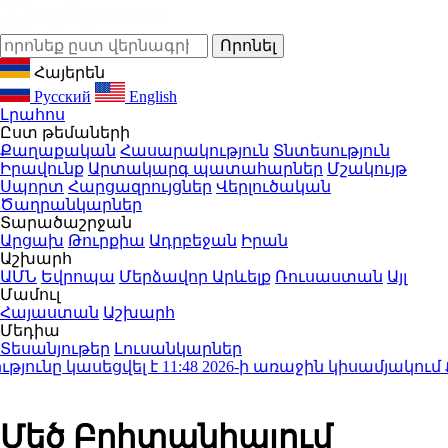
Հայերեն
Русский
English
Լրահոս
Ըստ թեմաների
Քաղաքական
Հասարակություն
Տնտեսություն
Իրավունք
Արտակարգ պատահարներ
Մշակույթ
Սպորտ
Հարցազրույցներ
Վերլուծական
Ծաղրանկարներ
Տարածաշրջան
Արցախ
Թուրքիա
Ադրբեջան
Իրան
Աշխարհ
ԱՄՆ
Եվրոպա
Մերձավոր Արևելք
Ռուսաստան
Այլ
Մամուլ
Հայաստան
Աշխարհ
Մեդիա
Տեսանյութեր
Լուսանկարներ
նը կասեցվել է
11:48
2026-ի առաջին կիսամյակում ՔԿ-
Մեծ Բրիտանիայում