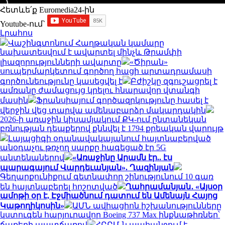
Հետևե՛ք Euromedia24-ին
Youtube-ում`
Լրահոս
Վաշինգտոնում Հաղթական կամարը
նախատեսվում է ավարտել մինչև Թրամփի
լիազորությունների ավարտը
«Ծիրան»
սուպերմարկետում գործող հացի արտադրամասի
գործունեությունը կասեցվել է
Բժիշկը զգուշացրել է
ամռանը ժամացույց կրելու հնարավոր վտանգի
մասին
Ֆրանսիայում գործազրկությունը հասել է
վերջին վեց տարվա ամենաբարձր մակարդակին
2026-ի առաջին կիսամյակում ՔԿ-ում ընտանեկան
բռնության դեպքերով քննվել է 1794 քրեական վարույթ
Լայպցիգի օդանավակայանում հայտնաբերված
անօդաչու թռչող սարքը հագեցած էր 5G
անտենաներով
«Առաջինը Արամն էր.. էս
պարագայում Վարդեւանյան». Ղազինյան
Գեղարքունիքում գետնափոր շինությունում 10 գառ
են հայտնաբերել հոշոտված
Ղահրամանյան․ «Այսօր
ամոթի օր է, Էջմիածնում դատում են Ամենայն Հայոց
Կաթողիկոսին»
ԱՄՆ ավիացիոն իշխանությունները
կստուգեն հարյուրավոր Boeing 737 Max ինքնաթիռներ՝
ճաքերի պատճառով
ՀԲԸՄ-ն պահանջում է