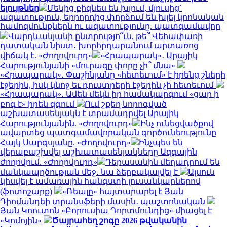
ելույթներ
Մեկից բիզնես են խլում, մյուսից`
ազատություն, երրորդից փորձում են խլել կրոնական
համոզմունքներն ու ազատությունը. պատգամավոր
Վարդևանյանի ընտրությո՞ւն, թե՞ Վեհափառի
դատական նիստ․ խորհրդարանում արտառոց
վիճակ է. «Ժողովուրդ»
«Հրապարակ»․ Արայիկ
Հարությունյանի «մուրազը փորը չի՞ մնա»
«Հրապարակ»․ Փաշինյանը «հետեւում» է իրենց շների
էջերին, իսկ կնոջ եւ դուստրերի էջերին չի հետեւում
«Հրապարակ»․ Ամեն մեկն իր համակարգում «ցար ի
բոգ է» իրեն զգում
Ում շքեղ նորոգված
աշխատասենյակն է տրամադրվել Արայիկ
Հարությունյանին. «Ժողովուրդ»
Ինչ ունեցվածքով
ավարտեց պատգամավորական գործունեությունը
Հայկ Սարգսյանը. «Ժողովուրդ»
Ինչպես են
վերաբաշխվել աշխատասենյակները Ազգային
ժողովում. «Ժողովուրդ»
Դերասանին մեղադրում են
մանկապղծության մեջ․ նա ձերբակալվել է
Ալսուն
կիսվել է ամառային հանգստի լուսանկարներով
(ֆոտոշարք)
«Ռեալը» հայտարարել է Յան
Դիոմանդեի տրանսֆերի մասին․ պաշտոնական
Յան Կոուտոն «Բորուսիա Դորտմունդից» միացել է
«Կոմոյին»
Ծայրահեղ շոգը 2026 թվականին