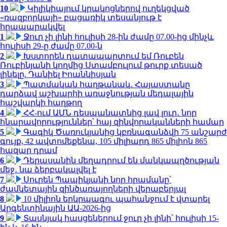
10
Կիլիկիայում կրակոցներով ուղեկցված
«ռազբորկայի» բացառիկ տեսանյութ է
հրապարակվել
1
Ջուր չի լինի հուլիսի 28-ին ժամը 07.00-ից մինչև
հուլիսի 29-ը ժամը 07.00-ն
2
Խստորեն դատապարտում եմ Ռուբեն
Ռուբինյանի կողմից Ստամբուլում թուրք տեսած
լինելը. Դանիել Իոաննիսյան
3
Պատմական հաղթանակ․ Հայաստանը
դարձավ աշխարհի առաջնության մեդալային
հաշվարկի հաղթող
4
ՀՀ-ում ԱՄՆ դեսպանատնից լավ լուր․ նոր
հնարավորություններ՝ հայ զինվորականների համար
5
Գագիկ Ծառուկյանից կբռնագանձվի 75 անշարժ
գույք, 42 ավտոմեքենա, 105 միլիարդ 865 միլիոն 865
հազար դրամ
6
Դերասանին մեղադրում են մանկապղծության
մեջ․ նա ձերբակալվել է
7
Սուրեն Պապիկյանի նոր հրամանը՝
ժամկետային զինծառայողների վերաբերյալ
8
10 միլիոն երկրպագու պահանջում է վտարել
Արգենտինային ԱԱ-2026-ից
9
Տասնյակ հասցեներում ջուր չի լինի՝ հուլիսի 15-