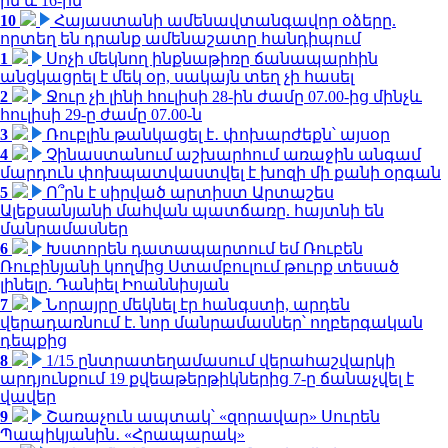
ին և 16-ին
10
Հայաստանի ամենավտանգավոր օձերը.
որտեղ են դրանք ամենաշատը հանդիպում
1
Սոչի մեկնող ինքնաթիռը ճանապարհին
անցկացրել է մեկ օր, սակայն տեղ չի հասել
2
Ջուր չի լինի հուլիսի 28-ին ժամը 07.00-ից մինչև
հուլիսի 29-ը ժամը 07.00-ն
3
Ռուբլին թանկացել է․ փոխարժեքն՝ այսօր
4
Չինաստանում աշխարհում առաջին անգամ
մարդուն փոխպատվաստվել է խոզի մի քանի օրգան
5
Ո՞րն է սիրված արտիստ Արտաշես
Ալեքսանյանի մահվան պատճառը. հայտնի են
մանրամասներ
6
Խստորեն դատապարտում եմ Ռուբեն
Ռուբինյանի կողմից Ստամբուլում թուրք տեսած
լինելը. Դանիել Իոաննիսյան
7
Նորայրը մեկնել էր հանգստի, արդեն
վերադառնում է. նոր մանրամասներ՝ ողբերգական
դեպքից
8
1/15 ընտրատեղամասում վերահաշվարկի
արդյունքում 19 քվեաթերթիկներից 7-ը ճանաչվել է
վավեր
9
Շառաչուն ապտակ՝ «զորավար» Սուրեն
Պապիկյանին․ «Հրապարակ»