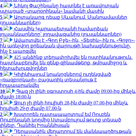
4
Նիկոլ Փաշինյանը հայտնել է առավոտյան
ստացած «տարօրինակ» նամակի մասին
5
Արտակարգ դեպք Սևանում. Մանրամասներ
(լուսանկարներ)
6
Հասմիկ Կարապետյանի համարձակ
լուսանկարները՝ լողավազանից (լուսանկարներ)
7
Ավարտվել է «Գող Բջե»-ին, «Տեցիկ»-ին ու «Գոջո»-
ին առնչվող քրեական վարույթի նախաքննությունը.
ինչ է պարզվել
8
425 անձինք տեղափոխվել են ոստիկանություն․
հայտնաբերվել են զենք-զինամթերք, թմրամիջոց և
հետախուզվողներ
9
Կիլիկիայում կրակոցներով ուղեկցված
«ռազբորկայի» բացառիկ տեսանյութ է
հրապարակվել
10
Գազ չի լինի օգոստոսի 4-ին ժամը 09:00-ից մինչև
ժամը 18:00-ն
1
Ջուր չի լինի հուլիսի 28-ին ժամը 07.00-ից մինչև
հուլիսի 29-ը ժամը 07.00-ն
2
Խստորեն դատապարտում եմ Ռուբեն
Ռուբինյանի կողմից Ստամբուլում թուրք տեսած
լինելը. Դանիել Իոաննիսյան
3
Դերասանին մեղադրում են մանկապղծության