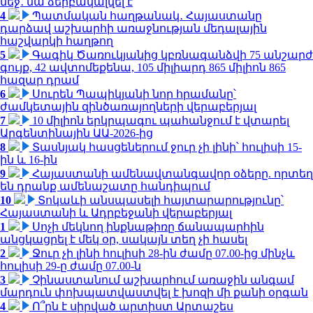
մեջ․ նա ձերբակալվել է
4
Պատմական հաղթանակ․ Հայաստանը
դարձավ աշխարհի առաջնության մեդալային
հաշվարկի հաղթող
5
Գագիկ Ծառուկյանից կբռնագանձվի 75 անշարժ
գույք, 42 ավտոմեքենա, 105 միլիարդ 865 միլիոն 865
հազար դրամ
6
Սուրեն Պապիկյանի նոր հրամանը՝
ժամկետային զինծառայողների վերաբերյալ
7
10 միլիոն երկրպագու պահանջում է վտարել
Արգենտինային ԱԱ-2026-ից
8
Տասնյակ հասցեներում ջուր չի լինի՝ հուլիսի 15-
ին և 16-ին
9
Հայաստանի ամենավտանգավոր օձերը. որտեղ
են դրանք ամենաշատը հանդիպում
10
Տոկաևի անսպասելի հայտարարությունը՝
Հայաստանի և Ադրբեջանի վերաբերյալ
1
Սոչի մեկնող ինքնաթիռը ճանապարհին
անցկացրել է մեկ օր, սակայն տեղ չի հասել
2
Ջուր չի լինի հուլիսի 28-ին ժամը 07.00-ից մինչև
հուլիսի 29-ը ժամը 07.00-ն
3
Չինաստանում աշխարհում առաջին անգամ
մարդուն փոխպատվաստվել է խոզի մի քանի օրգան
4
Ո՞րն է սիրված արտիստ Արտաշես