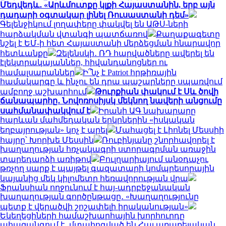
Մեդվեդև․ «Արևմուտքը կլքի Հայաստանին, երբ այն
դադարի օգտակար լինել Ռուսաստանի դեմ»
Գելենջիկում լողափերը փակվել են ԱԹՍ-ների
հարձակման վտանգի պատճառով
Քաղաքագետը
նշել է ԵՄ-ի հետ Հայաստանի մերձեցման հնարավոր
հետևանքը
Զելենսկի․ ՌԴ հարվածները ավերել են
էլեկտրակայաններ, հիվանդանոցներ ու
համալսարաններ
Ի՞նչ է Patriot հրթիռային
համակարգը և ինչու են դրա պաշարները սպառվում
ամբողջ աշխարհում
Թուրքիան փակում է Սև ծովի
ճանապարհը․ Նովոռոսիյսկ մեկնող նավերի անցումը
սահմանափակվում է
Իրանի ԱԳ նախարարը
հարևան մահմեդական երկրներին «իսկական
եղբայրության» կոչ է արել
Մահացել է Լիոնել Մեսսիի
հայրը՝ Խորխե Մեսսին
Ռուբինյանը շնորհավորել է
խաղաղության հռչակագրի ստորագրման առաջին
տարեդարձի առիթով
Բուլղարիայում անօդաչու
թռչող սարք է պայթել գազատարի կոմպրեսորային
կայանից մեկ կիլոմետր հեռավորության վրա
Ֆրանսիան ողջունում է հայ-ադրբեջանական
խաղաղության գործընթացը․ «Խաղաղությունը
պետք է վերածվի շոշափելի իրականության»
Եկեղեցիների համաշխարհային խորհուրդը
ահազանգում է․ մտահոգված են Հայ առաքելական