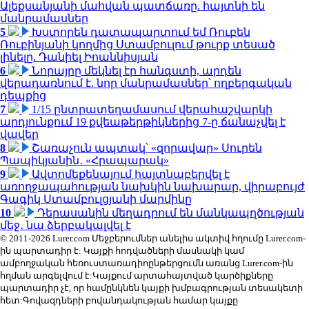
Ալեքսանյանի մահվան պատճառը. հայտնի են
մանրամասներ
5
Խստորեն դատապարտում եմ Ռուբեն
Ռուբինյանի կողմից Ստամբուլում թուրք տեսած
լինելը. Դանիել Իոաննիսյան
6
Նորայրը մեկնել էր հանգստի, արդեն
վերադառնում է. նոր մանրամասներ՝ ողբերգական
դեպքից
7
1/15 ընտրատեղամասում վերահաշվարկի
արդյունքում 19 քվեաթերթիկներից 7-ը ճանաչվել է
վավեր
8
Շառաչուն ապտակ՝ «զորավար» Սուրեն
Պապիկյանին․ «Հրապարակ»
9
Ավտոմեքենայում հայտնաբերվել է
առողջապահության նախկին նախարար, վիրաբույժ
Գագիկ Ստամբուլցյանի մարմինը
10
Դերասանին մեղադրում են մանկապղծության
մեջ․ նա ձերբակալվել է
© 2011-2026 Lurer.com Մեջբերումներ անելիս ակտիվ հղումը Lurer.com-
ին պարտադիր է: Կայքի հոդվածների մասնակի կամ
ամբողջական հեռուստառադիոընթերցումն առանց Lurer.com-ին
հղման արգելվում է:Կայքում արտահայտված կարծիքները
պարտադիր չէ, որ համընկնեն կայքի խմբագրության տեսակետի
հետ:Գովազդների բովանդակության համար կայքը