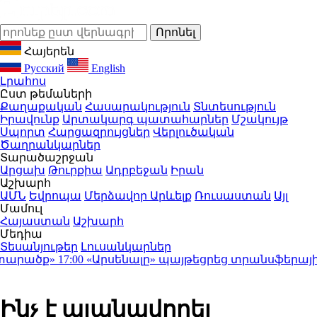
Հայերեն
Русский
English
Լրահոս
Ըստ թեմաների
Քաղաքական
Հասարակություն
Տնտեսություն
Իրավունք
Արտակարգ պատահարներ
Մշակույթ
Սպորտ
Հարցազրույցներ
Վերլուծական
Ծաղրանկարներ
Տարածաշրջան
Արցախ
Թուրքիա
Ադրբեջան
Իրան
Աշխարհ
ԱՄՆ
Եվրոպա
Մերձավոր Արևելք
Ռուսաստան
Այլ
Մամուլ
Հայաստան
Աշխարհ
Մեդիա
Տեսանյութեր
Լուսանկարներ
արածք»
17:00
«Արսենալը» պայթեցրեց տրանսֆերային շուկ
Ինչ է պլանավորել