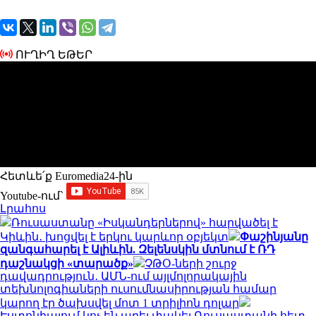
ՈՒՂԻՂ ԵԹԵՐ
Հետևե՛ք Euromedia24-ին
Youtube-ում`
Լրահոս
Ռուսաստանը «Իսկանդերներով» հարվածել է
Կիևին․ խոցվել է երկու կարևոր օբյեկտ
Փաշինյանը
զանգահարել է Ալիևին. Զելենսկին մտնում է ՌԴ
դաշնակցի «տարածք»
ՉԹՕ-ների շուրջ
դավադրություն․ ԱՄՆ-ում այլմոլորակային
տեխնոլոգիաների ուսումնասիրության համար
կարող էր ծախսվել մոտ 1 տրիլիոն դոլար
Էստոնիայում կոչ են արել փակել Ռուսաստանի հետ