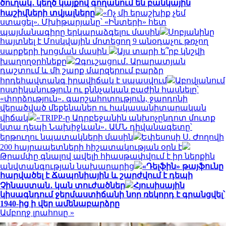
ծուղակ․ կեղծ կայքով գողանում են բանկային
հաշիվների տվյալները
«Ոչ մի երաշխիք չեմ
ստացել». Մխիթարյանը՝ «Ինտերի» հետ
պայմանագիրը երկարաձգելու մասին
Սոբյանինը
հայտնել է Մոսկվային մոտեցող 9 անօդաչու թռչող
սարքերի խոցման մասին
Այս տարի ե՞րբ կնշվի
խաղողօրհնեքը
Զգուշացում․ Արարատյան
դաշտում և մի շարք մարզերում բարձր
հրդեհավտանգ իրավիճակ է սպասվում
Աբովյանում
ոստիկանություն ու քննչական բաժին հասնելը՝
«փորձություն»․ գարշահոտություն, ջարդոնի
վերածված մեքենաներ ու հակասանիտարական
վիճակ
«TRIPP-ը Ադրբեջանին անխոչընդոտ մուտք
կտա դեպի Նախիջևան»․ ԱՄՆ դիվանագետը՝
երթուղու նպատակների մասին
Եփեսոսի Ս. Ժողովի
200 հայրապետների հիշատակության օրն է
Թրամփը գնալով ավելի հիասթափվում է իր ներքին
անվտանգության նախարարից
«Դելֆին» թայֆունը
հարվածել է Ճապոնիային և շարժվում է դեպի
Չինաստան․ կան տուժածներ
Հյուսիսային
կիսագնդում ջերմաստիճանի նոր ռեկորդ է գրանցվել՝
1940-ից ի վեր ամենաբարձրը
Ամբողջ լրահոսը »