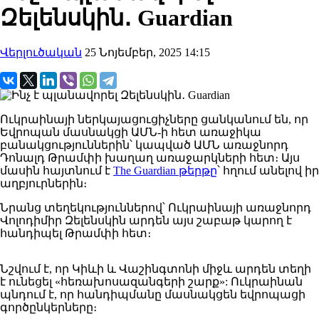
Զելենսկին․ Guardian
Վերլուծական
25 Նոյեմբեր, 2025 14:15
Ուկրաինայի
ներկայացուցիչները
ցանկանում
են, որ
Եվրոպան մասնակցի ԱՄՆ-ի հետ առաջիկա
բանակցություններին՝ կապված ԱՄՆ առաջնորդ
Դոնալդ Թրամփի խաղաղ առաջարկների հետ։
Այս
մասին հայտնում է
The Guardian թերթը
՝ հղում անելով իր
աղբյուրներին։
Նրանց
տեղեկություններով
՝ Ուկրաինայի
առաջնորդ
Վոլոդիմիր
Զելենսկին
արդեն
այս շաբաթ
կարող է
հանդիպել Թրամփի հետ։
Նշվում
է, որ Կիևի և Վաշինգտոնի միջև արդեն տեղի
է ունեցել «հեռախոսազանգերի շարք»:
Ուկրաինան
պնդում
է, որ հանդիպմանը մասնակցեն եվրոպացի
գործընկերները։