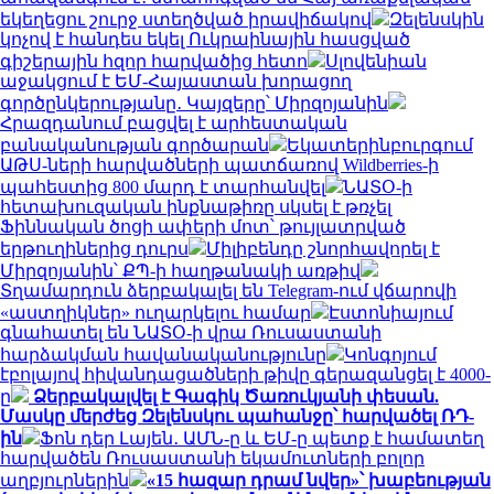
եկեղեցու շուրջ ստեղծված իրավիճակով
Զելենսկին
կոչով է հանդես եկել Ուկրաինային հասցված
գիշերային հզոր հարվածից հետո
Սլովենիան
աջակցում է ԵՄ-Հայաստան խորացող
գործընկերությանը․ Կայզերը՝ Միրզոյանին
Հրազդանում բացվել է արհեստական
բանականության գործարան
Եկատերինբուրգում
ԱԹՍ-ների հարվածների պատճառով Wildberries-ի
պահեստից 800 մարդ է տարհանվել
ՆԱՏՕ-ի
հետախուզական ինքնաթիռը սկսել է թռչել
Ֆիննական ծոցի ափերի մոտ՝ թույլատրված
երթուղիներից դուրս
Միլիբենդը շնորհավորել է
Միրզոյանին՝ ՔՊ-ի հաղթանակի առթիվ
Տղամարդուն ձերբակալել են Telegram-ում վճարովի
«աստղիկներ» ուղարկելու համար
Էստոնիայում
գնահատել են ՆԱՏՕ-ի վրա Ռուսաստանի
հարձակման հավանականությունը
Կոնգոյում
էբոլայով հիվանդացածների թիվը գերազանցել է 4000-
ը
Ձերբակալվել է Գագիկ Ծառուկյանի փեսան.
Մասկը մերժեց Զելենսկու պահանջը՝ հարվածել ՌԴ-
ին
Ֆոն դեր Լայեն․ ԱՄՆ-ը և ԵՄ-ը պետք է համատեղ
հարվածեն Ռուսաստանի եկամուտների բոլոր
աղբյուրներին
«15 հազար դրամ նվեր»՝ խաբեության