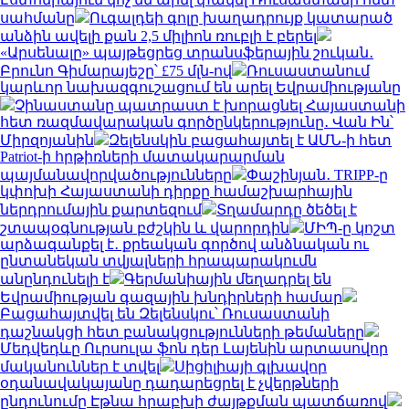
սահմանը
Ուգալդեի գոլը խաղադրույք կատարած
անձին ավելի քան 2,5 միլիոն ռուբլի է բերել
«Արսենալը» պայթեցրեց տրանսֆերային շուկան․
Բրունո Գիմարայեշը՝ £75 մլն-ով
Ռուսաստանում
կարևոր նախազգուշացում են արել Եվրամիությանը
Չինաստանը պատրաստ է խորացնել Հայաստանի
հետ ռազմավարական գործընկերությունը․ Վան Ին՝
Միրզոյանին
Զելենսկին բացահայտել է ԱՄՆ-ի հետ
Patriot-ի հրթիռների մատակարարման
պայմանավորվածությունները
Փաշինյան․ TRIPP-ը
կփոխի Հայաստանի դիրքը համաշխարհային
ներդրումային քարտեզում
Տղամարդը ծեծել է
շտապօգնության բժշկին և վարորդին
ՄԻՊ-ը կոշտ
արձագանքել է․ քրեական գործով անձնական ու
ընտանեկան տվյալների հրապարակումն
անընդունելի է
Գերմանիային մեղադրել են
Եվրամիության գազային խնդիրների համար
Բացահայտվել են Զելենսկու՝ Ռուսաստանի
դաշնակցի հետ բանակցությունների թեմաները
Մեդվեդևը Ուրսուլա ֆոն դեր Լայենին արտասովոր
մականուններ է տվել
Սիցիլիայի գլխավոր
օդանավակայանը դադարեցրել է չվերթների
ընդունումը Էթնա հրաբխի ժայթքման պատճառով