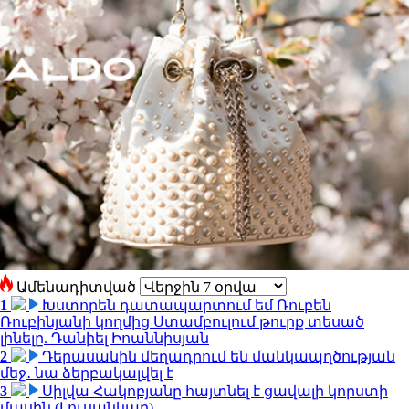
Ամենադիտված
1
Խստորեն դատապարտում եմ Ռուբեն
Ռուբինյանի կողմից Ստամբուլում թուրք տեսած
լինելը. Դանիել Իոաննիսյան
2
Դերասանին մեղադրում են մանկապղծության
մեջ․ նա ձերբակալվել է
3
Սիլվա Հակոբյանը հայտնել է ցավալի կորստի
մասին (Լուսանկար)