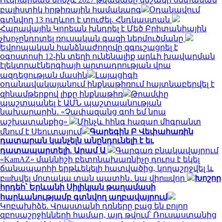
բալիստիկ հրթիռային համակարգ
Օդանավում
գտնվող 13 ուղևոր է տուժել. Հնդկաստան
Հարավային Կորեան խնդրել է Մեծ Բրիտանիային
չխոչընդոտել ռուսական գազի ներմուծմանը
Եվրոպական հանձնաժողովը զգուշացրել է
օգոստոսի 12-ին տեղի ունենալիք արևի խավարման
էլեկտրաէներգիայի արտադրության վրա
ազդեցության մասին
Լայպցիգի
օդանավակայանում ինքնաթիռում հայտնաբերվել է
զինամթերքով լիքը ինքնաթիռ
Թրամփը
պաշտպանել է ԱՄՆ պաշտպանության
նախարարին․ «Չափազանց գոհ եմ նրա
աշխատանքից»
Մինչև հինգ հազար միգրանտ
մնում է Սեուտայում
Գարեգին Բ Վեփահառին
դատարան կանչելն անընդունելի է եւ
դատապարտելի. Արամ Ա
Գարգառ բնակավայրում
«KamAZ» մակնիշի բետոնախառնիչը դուրս է եկել
ճանապարհի երթևեկելի հատվածից, կողաշրջվել և
բшխվել մոտակա տան պատին․ կա վիրшվոր
Խոշոր
հրդեհ՝ Երևանի Սիլիկյան թաղամասի
հարևանությամբ գտնվող աղբավայրում
Կոբախիձե. Վրաստանի դռները բաց են բոլոր
զբոսաշրջիկների համար, այդ թվում՝ Ռուսաստանից