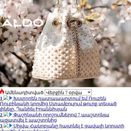
Ամենադիտված
1
Խստորեն դատապարտում եմ Ռուբեն
Ռուբինյանի կողմից Ստամբուլում թուրք տեսած
լինելը. Դանիել Իոաննիսյան
2
Փաշինյանի որոշումներով 7 պաշտոնյա
ազատվել է պաշտոնից
3
Սիլվա Հակոբյանը հայտնել է ցավալի կորստի