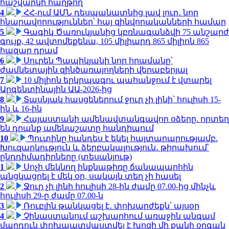
հաշվարկի հաղթող
4
ՀՀ-ում ԱՄՆ դեսպանատնից լավ լուր․ նոր
հնարավորություններ՝ հայ զինվորականների համար
5
Գագիկ Ծառուկյանից կբռնագանձվի 75 անշարժ
գույք, 42 ավտոմեքենա, 105 միլիարդ 865 միլիոն 865
հազար դրամ
6
Սուրեն Պապիկյանի նոր հրամանը՝
ժամկետային զինծառայողների վերաբերյալ
7
10 միլիոն երկրպագու պահանջում է վտարել
Արգենտինային ԱԱ-2026-ից
8
Տասնյակ հասցեներում ջուր չի լինի՝ հուլիսի 15-
ին և 16-ին
9
Հայաստանի ամենավտանգավոր օձերը. որտեղ
են դրանք ամենաշատը հանդիպում
10
Պուտինը հանդես է եկել հայտարարությամբ.
Խուզարկություն և ձերբակալություն․ թիրախում՝
ընդդիմադիրները (տեսանյութ)
1
Սոչի մեկնող ինքնաթիռը ճանապարհին
անցկացրել է մեկ օր, սակայն տեղ չի հասել
2
Ջուր չի լինի հուլիսի 28-ին ժամը 07.00-ից մինչև
հուլիսի 29-ը ժամը 07.00-ն
3
Ռուբլին թանկացել է․ փոխարժեքն՝ այսօր
4
Չինաստանում աշխարհում առաջին անգամ
մարդուն փոխպատվաստվել է խոզի մի քանի օրգան