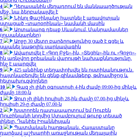
մասին (Լուսանկար)
4
Դերասանին մեղադրում են մանկապղծության
մեջ․ նա ձերբակալվել է
5
Նիկոլ Փաշինյանը հայտնել է առավոտյան
ստացած «տարօրինակ» նամակի մասին
6
Արտակարգ դեպք Սևանում. Մանրամասներ
(լուսանկարներ)
7
Արջը 30 մետր բարձրությունից ցած է գցել և
սպանել կաթոլիկ սարկավագին
8
Ավարտվել է «Գող Բջե»-ին, «Տեցիկ»-ին ու «Գոջո»-
ին առնչվող քրեական վարույթի նախաքննությունը.
ինչ է պարզվել
9
425 անձինք տեղափոխվել են ոստիկանություն․
հայտնաբերվել են զենք-զինամթերք, թմրամիջոց և
հետախուզվողներ
10
Գազ չի լինի օգոստոսի 4-ին ժամը 09:00-ից մինչև
ժամը 18:00-ն
1
Ջուր չի լինի հուլիսի 28-ին ժամը 07.00-ից մինչև
հուլիսի 29-ը ժամը 07.00-ն
2
Խստորեն դատապարտում եմ Ռուբեն
Ռուբինյանի կողմից Ստամբուլում թուրք տեսած
լինելը. Դանիել Իոաննիսյան
3
Պատմական հաղթանակ․ Հայաստանը
դարձավ աշխարհի առաջնության մեդալային