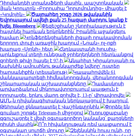
Դիոմանդեի տրանսֆերի մասին․ պաշտոնական
Յան Կոուտոն «Բորուսիա Դորտմունդից» միացել է
«Կոմոյին»
Ծայրահեղ շոգը 2026 թվականին
Եվրոպայում ավելի քան 25 հազար մարդու կյանք է
խլել. Bloomberg
Փեզեշքիանը շնորհակալություն է
հայտնել հարևան երկրներին՝ Իրանին աջակցելու
համար
Կոնֆերենցիաների լիգայի որակավորման
երրորդ փուլի առաջին խաղում «Նոան» ոչ-ոքի
խաղաց «Սյոնի» հետ
Հնդկաստանի հյուսիս-
արևելքում տեղի ունեցած ջրհեղեղների հետևանքով
զոհերի թիվը հասել է 97-ի
Անահիտ Կիրակոսյանի ու
նախկին ամուսինու թանկարժեք նվերը՝ դստեր
հարսանիքին (տեսանյութ)
Կապահովվեն 61
մանկապարտեզի հիմնանորոգման, վերանորոգման
շինարարական աշխատանքները
Դամասկոսի
արվարձանում միկրոավտոբուսում պայթյուն է
որոտացել․ երկու մարդ զոհվել է, 13-ը՝ վիրավորվել
ԱՄՆ-ն դիվանագիտական ներկայացում է խաղում.
Թեհրանը քննադատել է Վաշինգտոնին
Փորձել են
գումար շորթել Telegram-ի միջոցով
Ուռուցքաբանը
զգուշացրել է վեյփ օգտագործող կանանց՝ քաղցկեղի
ռիսկի մասին
Ո՞ր հիվանդության դեմ պայքարում է
օգտակար սուրճի մրուրը
Զելենսկին հույս ունի, որ
Ուկրաինան մինչև 2027 թվականը կմշակի սեփական