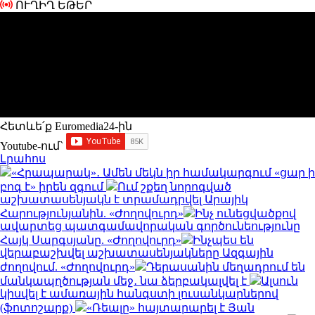
ՈՒՂԻՂ ԵԹԵՐ
Հետևե՛ք Euromedia24-ին
Youtube-ում`
Լրահոս
«Հրապարակ»․ Ամեն մեկն իր համակարգում «ցար ի
բոգ է» իրեն զգում
Ում շքեղ նորոգված
աշխատասենյակն է տրամադրվել Արայիկ
Հարությունյանին. «Ժողովուրդ»
Ինչ ունեցվածքով
ավարտեց պատգամավորական գործունեությունը
Հայկ Սարգսյանը. «Ժողովուրդ»
Ինչպես են
վերաբաշխվել աշխատասենյակները Ազգային
ժողովում. «Ժողովուրդ»
Դերասանին մեղադրում են
մանկապղծության մեջ․ նա ձերբակալվել է
Ալսուն
կիսվել է ամառային հանգստի լուսանկարներով
(ֆոտոշարք)
«Ռեալը» հայտարարել է Յան