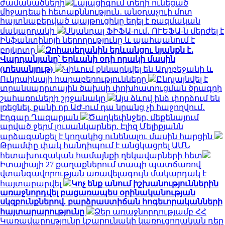
ժամանածների
Լայպցիգում տեղի ունեցած
միջադեպի հետաքննություն․ անօդաչուի մոտ
հայտնաբերված պայթուցիկը եղել է ռազմական
մակարդակի
Սկանդալ ՖԻՖԱ-ում․ ՈՒԵՖԱ-ն մերժել է
Ինֆանտինոյի ներողությունը և պահպանում է
բոյկոտը
Զոհասեղանին երևանցու կյանքն է․
Վարդանյանը՝ Երևանի օդի որակի մասին
(տեսանյութ)
Կիևում քննարկվել են Ադրբեջանի և
Ուկրաինայի հարաբերությունները
Ընդլայնվել է
տրանսպորտային ծախսի փոխհատուցման ծրագրի
շահառուների շրջանակը
Այս ձևով ինձ փորձում են
լռեցնել, քանի որ ԱԺ-ում դա նրանց չի հաջողվում․
Էդգար Ղազարյան
Ծաղկեփնջեր, մեքենայում
արված ջերմ լուսանկարներ. Էլիզ Մելիքյանն
արձագանքել է կողակից ունենալու մասին հարցին
Թրամփը փակ հանդիպում է անցկացրել ԱՄՆ
հետախուզական համայնքի ղեկավարների հետ
Իտալիայի 27 քաղաքներում տապի պատճառով
վտանգավորության առավելագույն մակարդակ է
հայտարարվել
Կոչ ենք անում իշխանություններին
առաջնորդվել բացառապես օրինականության
սկզբունքներով. բարձրաստիճան հոգեւորականների
հայտարարությունը
Ձեր առաջնորդությամբ ՀՀ
Կառավարությունը կշարունակի կառուցողական դեր