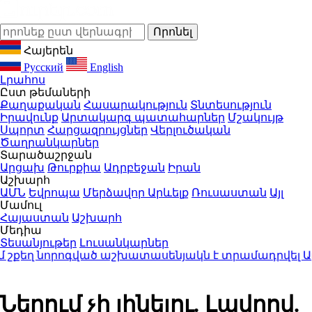
Հայերեն
Русский
English
Լրահոս
Ըստ թեմաների
Քաղաքական
Հասարակություն
Տնտեսություն
Իրավունք
Արտակարգ պատահարներ
Մշակույթ
Սպորտ
Հարցազրույցներ
Վերլուծական
Ծաղրանկարներ
Տարածաշրջան
Արցախ
Թուրքիա
Ադրբեջան
Իրան
Աշխարհ
ԱՄՆ
Եվրոպա
Մերձավոր Արևելք
Ռուսաստան
Այլ
Մամուլ
Հայաստան
Աշխարհ
Մեդիա
Տեսանյութեր
Լուսանկարներ
քեղ նորոգված աշխատասենյակն է տրամադրվել Արայիկ
Ներում չի լինելու. Լավրով.