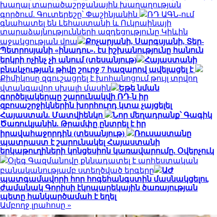
խաղալ տարածաշրջանային խաղաղության
գործում. Գուտերեշը՝ Փաշինյանին
ՌԴ ԱԳՆ-ում
գնահատել են Լեհաստանի և Ուկրաինայի
տարաձայնությունների ազդեցությունը Կիևին
աջակցության վրա
Քոչարյանի, Սարգսյանի, Տեր-
Պետրոսյանի «ինադու». էս իշխանությունը հանուն
երկրի ոչինչ չի անում (տեսանյութ)
Հայաստանի
բնակչության թիվը շուրջ 7 հազարով ավելացել է
Քիմիկոսը զգուշացրել է խոհանոցում թույլ տրվող
վտանգավոր սխալի մասին
Եթե նման
գործելակերպը շարունակվի ՌԴ-ն իր
զբոսաշրջիկներին խորհուրդ կտա չայցելել
Հայաստան. Մատվիենկո
Նոր մեղադրանք՝ Գագիկ
Ծառուկյանին. Թրամփը ընտրել է իր
իրավահաջորդին (տեսանյութ)
Ռուսաստանը
պատրաստ է շարունակել Հայաստանի
երկաթուղիների կոնցեսիոն կառավարումը. Օվերչուկ
Օլեգ Գազմանովը քննադատել է արհեստական
բանականությամբ ստեղծված երգերը
ԱԺ
պատգամավորի հոր հոգեհանգստին մասնակցելու
ժամանակ Գորիսի էկոպարեկային ծառայության
պետը հանկարծամահ է եղել
Ամբողջ լրահոսը »