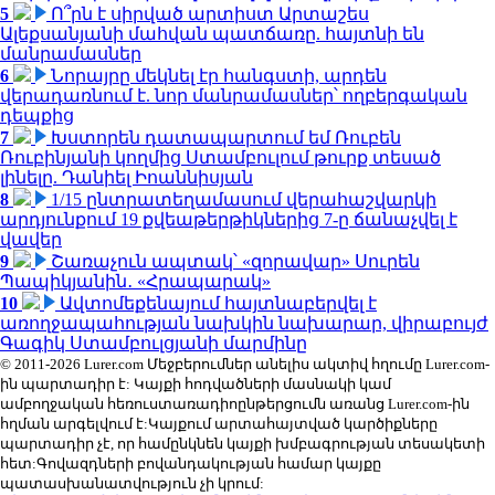
5
Ո՞րն է սիրված արտիստ Արտաշես
Ալեքսանյանի մահվան պատճառը. հայտնի են
մանրամասներ
6
Նորայրը մեկնել էր հանգստի, արդեն
վերադառնում է. նոր մանրամասներ՝ ողբերգական
դեպքից
7
Խստորեն դատապարտում եմ Ռուբեն
Ռուբինյանի կողմից Ստամբուլում թուրք տեսած
լինելը. Դանիել Իոաննիսյան
8
1/15 ընտրատեղամասում վերահաշվարկի
արդյունքում 19 քվեաթերթիկներից 7-ը ճանաչվել է
վավեր
9
Շառաչուն ապտակ՝ «զորավար» Սուրեն
Պապիկյանին․ «Հրապարակ»
10
Ավտոմեքենայում հայտնաբերվել է
առողջապահության նախկին նախարար, վիրաբույժ
Գագիկ Ստամբուլցյանի մարմինը
© 2011-2026 Lurer.com Մեջբերումներ անելիս ակտիվ հղումը Lurer.com-
ին պարտադիր է: Կայքի հոդվածների մասնակի կամ
ամբողջական հեռուստառադիոընթերցումն առանց Lurer.com-ին
հղման արգելվում է:Կայքում արտահայտված կարծիքները
պարտադիր չէ, որ համընկնեն կայքի խմբագրության տեսակետի
հետ:Գովազդների բովանդակության համար կայքը
պատասխանատվություն չի կրում: