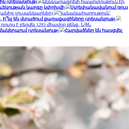
ին (տեսանյութ)
Աննկարագրելի հպարտություն էր,
թևեկության կարգը կփոխվի
Ստեփանավանում ռուս
անից (լուսանկարներ)
Դանակահարություն՝
․ ի՞նչ են մտածում քաղաքացիները (տեսանյութ)
դուրս է բերվել 1293 միավոր զենք․ ՆԳՆ
զմակերպում (տեսանյութ)
Հարվածներ են հասցվել