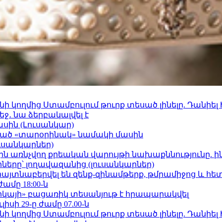
 կողմից Ստամբուլում թուրք տեսած լինելը. Դանիել
ջ․ նա ձերբակալվել է
ասին (Լուսանկար)
ացած «տարօրինակ» նամակի մասին
ւսանկարներ)
ո»-ին առնչվող քրեական վարույթի նախաքննությունը. ի
երը՝ լողավազանից (լուսանկարներ)
 հայտնաբերվել են զենք-զինամթերք, թմրամիջոց և հ
ժամը 18:00-ն
որկայի» բացառիկ տեսանյութ է հրապարակվել
ւլիսի 29-ը ժամը 07.00-ն
 կողմից Ստամբուլում թուրք տեսած լինելը. Դանիել