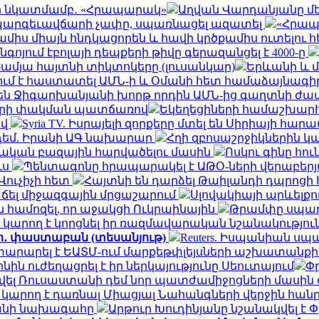
րի նկատմամբ․ «Հրապարակ»
Աղվան Վարդանյանը մեկ
ել պարգեւավճարի չափը, սպառնացել ազատել
«Հրապ
1 ամիս միայն հնդկացորեն և հավի կրծքամիս ուտելո
նգոյում էբոլայի դեպքերի թիվը գերազանցել է 4000-ը
6-ամյա հայտնի տիկտոկերը (լուսանկար)
Երևանի և մ
մ է հաստատել ԱՄՆ-ի և Օմանի հետ համաձայնագի
են Ջիգարխանյանի խորթ որդին ԱՄՆ-ից գաղտնի ժամ
ների փակման պատճառով
Եկեղեցիների համաշխարհ
ով
Syria TV. Իսրայելի զորքերը մտել են Սիրիայի հարա
դեմ. Իրանի ԱԳ նախարար
Հղի զբոսաշրջիկներին կա
մական բազային հարվածելու մասին
Ոսկու գինը հու
ւս
Պենտագոնը հրապարակել է ԱԹՕ-ների վերաբերյալ
Վուչիչի հետ
Հայտնի են դարձել Թաիլանդի դպրոցի
վաճել միջազգային մրցաշարում
Սլովակիայի արևելքո
ն համոզել, որ աջակցի Ուկրաինային
Թրամփը սպառ
ը կարող է կորցնել իր ռազմավարական նշանակությու
չի․ փաստաբան (տեսանյութ)
Reuters. Իսպանիան ս
տարարել է ԵԱՏՄ-ում մարքեթփլեյսների աշխատանք
 ուժեղացրել է իր ներկայությունը Սեուտայում
Փ
տվել Ռուսաստանի դեմ նոր պատժամիջոցների մասին
ր կարող է դառնալ Միացյալ Նահանգների վերջին հ
րանի նախագահը
Արթուր Խուդինյանը նշանակվել է