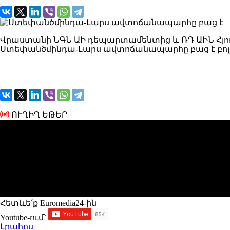
Վրաստանի ՆԳՆ ԱԻ դեպարտամենտից և ՌԴ ԱԻՆ Հյո
Ստեփանծմինդա-Լարս ավտոճանապարհը բաց է բոլ
ՈՒՂԻՂ ԵԹԵՐ
Հետևե՛ք Euromedia24-ին
Youtube-ում`
Լրահոս