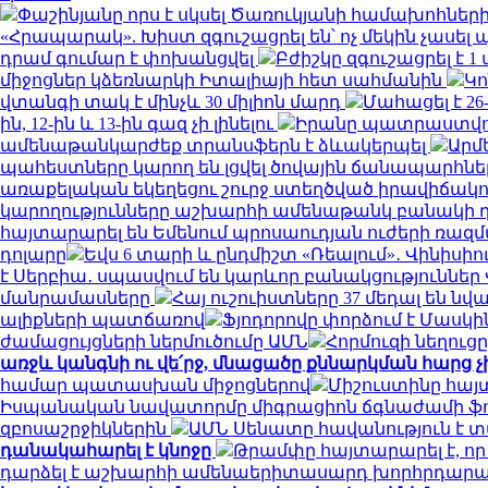
Փաշինյանը որս է սկսել Ծառուկյանի համախոհնե
«Հրապարակ». Խիստ զգուշացրել են՝ ոչ մեկին չաս
դրամ գումար է փոխանցվել
Բժիշկը զգուշացրել է 
միջոցներ կձեռնարկի Իտալիայի հետ սահմանին
Կո
վտանգի տակ է մինչև 30 միլիոն մարդ
Մահացել է 2
ին, 12-ին և 13-ին գազ չի լինելու
Իրանը պատրաստվու
ամենաթանկարժեք տրանսֆերն է ձևակերպել
Արմ
պահեստները կարող են լցվել ծովային ճանապարհ
առաքելական եկեղեցու շուրջ ստեղծված իրավիճակ
կարողությունները աշխարհի ամենաթանկ բանակի 
հայտարարել են Եմենում պրոսաուդյան ուժերի ռազ
դոլարը
Եվս 6 տարի և ընդմիշտ «Ռեալում»․ Վինիսիո
է Սերբիա․ սպասվում են կարևոր բանակցություններ 
մանրամասները
Հայ ուշուիստները 37 մեդալ են ն
ալիքների պատճառով
Ֆյոդորովը փորձում է Մասկի
ժամացույցների ներմուծումը ԱՄՆ
Հորմուզի նեղուց
առջև կանգնի ու վե՛րջ, մնացածը քննարկման հարց 
համար պատասխան միջոցներով
Միշուստինը հայ
Իսպանական նավատորմը միգրացիոն ճգնաժամի ֆոնին
զբոսաշրջիկներին
ԱՄՆ Սենատը հավանություն է 
դանակահարել է կնոջը
Թրամփը հայտարարել է, ո
դարձել է աշխարհի ամենաերիտասարդ խորհրդա