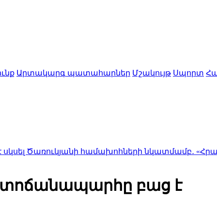
ւնք
Արտակարգ պատահարներ
Մշակույթ
Սպորտ
Հա
 Ծառուկյանի համախոհների նկատմամբ․ «Հրապարակ
տոճանապարհը բաց է