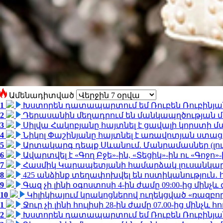
Ամենադիտված
1
Խստորեն դատապարտում եմ Ռուբեն Ռուբինյանի
2
Դերասանին մեղադրում են մանկապղծության մե
3
Սիլվա Հակոբյանը հայտնել է ցավալի կորստի մ
4
Նիկոլ Փաշինյանը հայտնել է առավոտյան ստ
5
Արտակարգ դեպք Սևանում. Մանրամասներ (լո
6
Ավարտվել է «Գող Բջե»-ին, «Տեցիկ»-ին ու «Գոջ
7
Հասմիկ Կարապետյանի համարձակ լուսանկարն
8
425 անձինք տեղափոխվել են ոստիկանություն․
9
Գազ չի լինի օգոստոսի 4-ին ժամը 09:00-ից մինչև 
10
Կիլիկիայում կրակոցներով ուղեկցված «ռազբ
1
Ջուր չի լինի հուլիսի 28-ին ժամը 07.00-ից մինչև հո
2
Խստորեն դատապարտում եմ Ռուբեն Ռուբինյանի