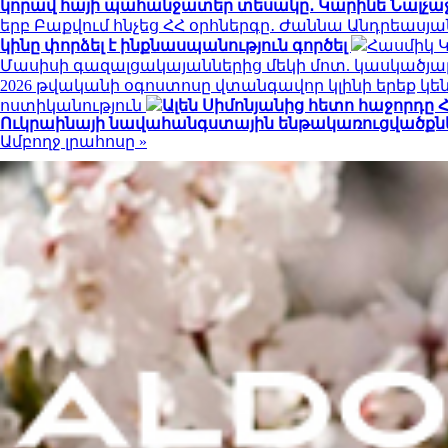
կորավ հայի պահանջատեր տեսակը․ Կարինե Նալչաջյ
երբ Բաքվում հնչեց ՀՀ օրհներգը․ Ժաննա Անդրեասյ
կինը փորձել է ինքնասպանություն գործել
Հասմիկ 
Մասիսի գազալցակայաններից մեկի մոտ. կասկածյալ
2026 թվականի օգոստոսը վտանգավոր կլինի երեք 
ոստիկանություն
Ալեն Սիմոնյանից հետո հաջորդը Հ
Ուկրաինայի նավահանգստային ենթակառուցվածքնե
Ամբողջ լրահոսը »