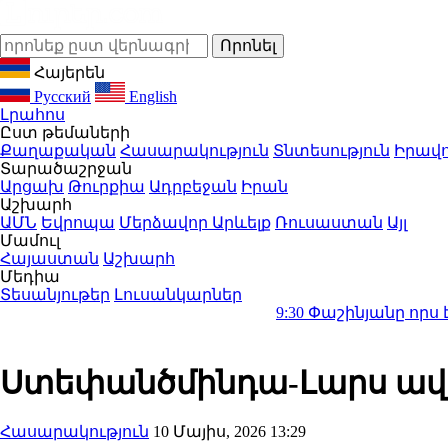
Հայերեն
Русский
English
Լրահոս
Ըստ թեմաների
Քաղաքական
Հասարակություն
Տնտեսություն
Իրավո
Տարածաշրջան
Արցախ
Թուրքիա
Ադրբեջան
Իրան
Աշխարհ
ԱՄՆ
Եվրոպա
Մերձավոր Արևելք
Ռուսաստան
Այլ
Մամուլ
Հայաստան
Աշխարհ
Մեդիա
Տեսանյութեր
Լուսանկարներ
9:30
Փաշինյանը որս է սկսել
Ստեփանծմինդա-Լարս ավ
Հասարակություն
10 Մայիս, 2026 13:29