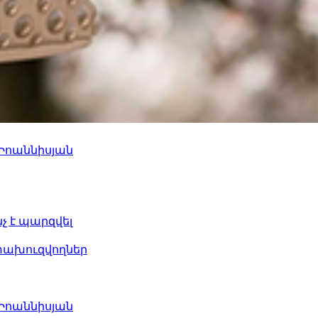
 Իոաննիսյան
նչ է պարզվել
ետախուզվողներ
 Իոաննիսյան