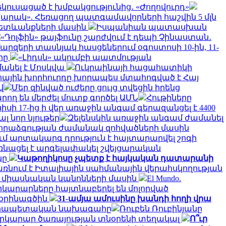
ուսացած է խմբակցությունից․ «Ժողովուրդ»
արակ». Հեռացող պատգամավորների հաշվին 5 մլն
ւ հետևանքների մասին
Իսպանիան պատասխան
«Դոլֆին» թայֆունը շարժվում է դեպի Չինաստան․
արզերի տասնյակ հասցեներում օգոստոսի 10-ին, 11-
րը
«Լիդսն» ակումբի պատմության
անել է Մոսկվա
Ուկրաինայի հացահատիկի
ային խորհուրդը խորապես մտահոգված է Հայ
վ
Մեր զինված ուժերը ցույց տվեցին իրենց
րող են մերժել մուտք գործել ԱՄՆ
Հութիները
նիսի 17-ից ի վեր առաջին անգամ գերազանցել է 4400
 նոր նյութեր
Զելենսկին առաջին անգամ ժամանել
 հրաձգության ժամանակ զոհվածների մասին
ւմ արտակարգ դրություն է հայտարարվել շոգի
նացել է արգելափակել շվեյցարական
նը
Կաթողիկոսը չպետք է հայկական դատարանի
պառնում է Իտալիային սահմանային վերահսկողության
ի միասնական կանոնների մասին
El Mundo.
րկարարները հայտնաբերել են մոլորված
 օրինագծին
31-ամյա ամուսինը խանդի հողի վրա
անրապետական ​​նախագահը
Ռուբեն Ռուբինյանը
 Փրկարար ծառայության տնօրենի տեղակալ
Ո՞ւր