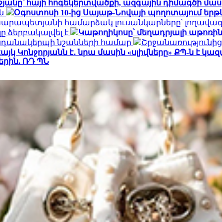
անը՝ հայի հոգեկերտվածքի, ազգային դիմագծի մաս
ան
Օգոստոսի 10-ից Սայաթ-Նովայի պողոտայում եր
Կարապետյանի համարձակ լուսանկարները՝ լողավազ
ը ձերբակալվել է
Կաթողիկոսը՝ մեղադրյալի աթոռին
կենդանակերպի նշանների համար
Շրջանառությունից 
այկ Կոնջորյանն է․ նրա մասին «սլիվները» ՔՊ-ն է կա
րին. ՌԴ ՊՆ