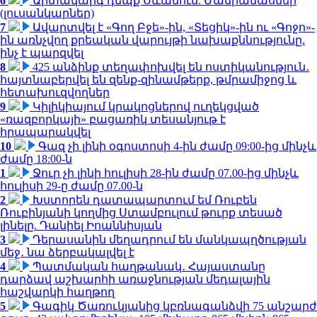
6
Արտակարգ դեպք Սևանում. Մանրամասներ
(լուսանկարներ)
7
Ավարտվել է «Գող Բջե»-ին, «Տեցիկ»-ին ու «Գոջո»-
ին առնչվող քրեական վարույթի նախաքննությունը.
ինչ է պարզվել
8
425 անձինք տեղափոխվել են ոստիկանություն․
հայտնաբերվել են զենք-զինամթերք, թմրամիջոց և
հետախուզվողներ
9
Կիլիկիայում կրակոցներով ուղեկցված
«ռազբորկայի» բացառիկ տեսանյութ է
հրապարակվել
10
Գազ չի լինի օգոստոսի 4-ին ժամը 09:00-ից մինչև
ժամը 18:00-ն
1
Ջուր չի լինի հուլիսի 28-ին ժամը 07.00-ից մինչև
հուլիսի 29-ը ժամը 07.00-ն
2
Խստորեն դատապարտում եմ Ռուբեն
Ռուբինյանի կողմից Ստամբուլում թուրք տեսած
լինելը. Դանիել Իոաննիսյան
3
Դերասանին մեղադրում են մանկապղծության
մեջ․ նա ձերբակալվել է
4
Պատմական հաղթանակ․ Հայաստանը
դարձավ աշխարհի առաջնության մեդալային
հաշվարկի հաղթող
5
Գագիկ Ծառուկյանից կբռնագանձվի 75 անշարժ