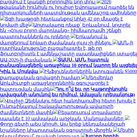
բացվում է կյանքի բոլորովին նոր փուլ
2026
թվականի հունիսն ու հուլիսը Եվրոպայում դարձել են
դիտարկումների պատմության ամենաշոգ ամիսները
Տզի խայթոցի հետևանքով կինը 42 օր մնացել է
կոմայի մեջ
Արտակարգ դեպք՝ Երևանում․ կոտրել
են «Հույս բոլոր մարդկանց» հիմնադրամի շենքի
պատուհաններն ու դռները
Երևանում և
մարզերում երկար ժամանակ լույս չի լինելու
ԱՄՆ-ի
ոստիկանությունը բացահայտել է, թե որ
ֆուտբոլիստն է ամենաշատը uպառնալիքներ ստացել
ԱԱ-2026-ի ժամանակ
ՏԱՍՍ․ ԱՄՆ հատուկ
բանագնացներն առաջիկա 10 օրում կարող են այցելել
Կիև և Մոսկվա
Ինֆլուենսերներին կտուգանեն $5000
քաղաքական գովազդի համար
Մեդվեդևը
Արևմուտքի առաջնորդներին զգուշացրել է
հատուցման մասին
Դու ո՞վ ես, որ Կաթողիկոսին
ավազանի անունով ես դիմում․ Ամալյան (տեսանյութ)
Վուչիչը Զելենսկու հետ հանդիպումից հետո խոսել է
Ուկրաինայում հակամարտության ավարտի
ժամկետների մասին
Բելառուսում տղամարդը
սպանել է 10 ամսական աղջկան. Մանրամասներ
Փողը գետի պես կհոսի. Այս երեք կենդանակերպի
նշանները կհարստանան օգոստոսի վերջին
Մեսիի
ընտանիքում՝ ցավալի կորուստ
Խոշոր հրդեհ