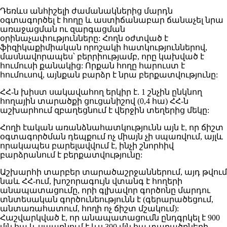
Դեռևս անհիշելի ժամանակներից մարդն
օգտագործել է հողը և աստիճանաբար ճանաչել նրա
առաջացման ու զարգացման
օրինաչափությունները: Հողն օժտված է
ֆիզիկաքիմիական որոշակի հատկություններով,
մասնավորապես՝ բերրիությամբ, որը կախված է
հումուսի քանակից: Որքան հողը հարուստ է
հումուսով, այնքան բարձր է նրա բերքատվությունը:
ՀՀ-ն խիստ սակավահող երկիր է. 1 շնչին ընկնող
հողային տարածքի ցուցանիշով (0,4 հա) ՀՀ-ն
աշխարհում զբաղեցնում է վերջին տեղերից մեկը:
Հողի էական առանձնահատկությունն այն է, որ ճիշտ
օգտագործման դեպքում ոչ միայն չի սպառվում, այլև
որակապես բարելավվում է, ինչի շնորհիվ
բարձրանում է բերքատվությունը:
Աշխարհի տարբեր տարածաշրջաններում, այդ թվում
նաև ՀՀ-ում, խոշորագույն վտանգ է հողերի
անապատացումը, որի գլխավոր գործոնը մարդու
տնտեսական գործունեությունն է (գերարածեցում,
անտառահատում, հողի ոչ ճիշտ մշակում):
Հաշվարկված է, որ անապատացումն ընդգրկել է 900
մլն հա և սպառնում է ևս 300 մլն հա տարածքների