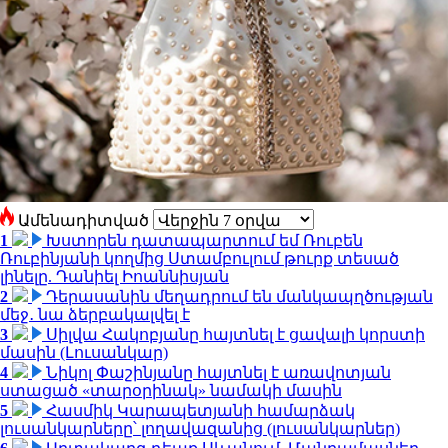
Ամենադիտված
1
Խստորեն դատապարտում եմ Ռուբեն
Ռուբինյանի կողմից Ստամբուլում թուրք տեսած
լինելը. Դանիել Իոաննիսյան
2
Դերասանին մեղադրում են մանկապղծության
մեջ․ նա ձերբակալվել է
3
Սիլվա Հակոբյանը հայտնել է ցավալի կորստի
մասին (Լուսանկար)
4
Նիկոլ Փաշինյանը հայտնել է առավոտյան
ստացած «տարօրինակ» նամակի մասին
5
Հասմիկ Կարապետյանի համարձակ
լուսանկարները՝ լողավազանից (լուսանկարներ)