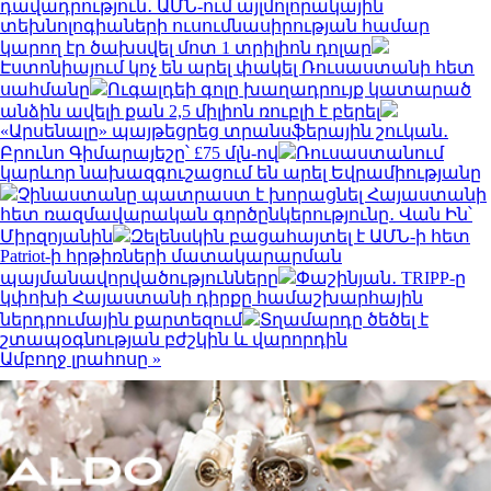
դավադրություն․ ԱՄՆ-ում այլմոլորակային
տեխնոլոգիաների ուսումնասիրության համար
կարող էր ծախսվել մոտ 1 տրիլիոն դոլար
Էստոնիայում կոչ են արել փակել Ռուսաստանի հետ
սահմանը
Ուգալդեի գոլը խաղադրույք կատարած
անձին ավելի քան 2,5 միլիոն ռուբլի է բերել
«Արսենալը» պայթեցրեց տրանսֆերային շուկան․
Բրունո Գիմարայեշը՝ £75 մլն-ով
Ռուսաստանում
կարևոր նախազգուշացում են արել Եվրամիությանը
Չինաստանը պատրաստ է խորացնել Հայաստանի
հետ ռազմավարական գործընկերությունը․ Վան Ին՝
Միրզոյանին
Զելենսկին բացահայտել է ԱՄՆ-ի հետ
Patriot-ի հրթիռների մատակարարման
պայմանավորվածությունները
Փաշինյան․ TRIPP-ը
կփոխի Հայաստանի դիրքը համաշխարհային
ներդրումային քարտեզում
Տղամարդը ծեծել է
շտապօգնության բժշկին և վարորդին
Ամբողջ լրահոսը »