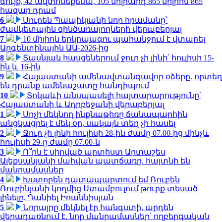
գույք, 42 ավտոմեքենա, 105 միլիարդ 865 միլիոն 865
հազար դրամ
6
Սուրեն Պապիկյանի նոր հրամանը՝
ժամկետային զինծառայողների վերաբերյալ
7
10 միլիոն երկրպագու պահանջում է վտարել
Արգենտինային ԱԱ-2026-ից
8
Տասնյակ հասցեներում ջուր չի լինի՝ հուլիսի 15-
ին և 16-ին
9
Հայաստանի ամենավտանգավոր օձերը. որտեղ
են դրանք ամենաշատը հանդիպում
10
Տոկաևի անսպասելի հայտարարությունը՝
Հայաստանի և Ադրբեջանի վերաբերյալ
1
Սոչի մեկնող ինքնաթիռը ճանապարհին
անցկացրել է մեկ օր, սակայն տեղ չի հասել
2
Ջուր չի լինի հուլիսի 28-ին ժամը 07.00-ից մինչև
հուլիսի 29-ը ժամը 07.00-ն
3
Ո՞րն է սիրված արտիստ Արտաշես
Ալեքսանյանի մահվան պատճառը. հայտնի են
մանրամասներ
4
Խստորեն դատապարտում եմ Ռուբեն
Ռուբինյանի կողմից Ստամբուլում թուրք տեսած
լինելը. Դանիել Իոաննիսյան
5
Նորայրը մեկնել էր հանգստի, արդեն
վերադառնում է. նոր մանրամասներ՝ ողբերգական