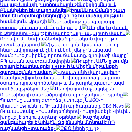
Սայաթ Նովայի բարձրահարկ շենքերից մեկում.
Բնակիչներ են տարհանվել
Իրանն ու Օմանը շատ
մոտ են Հորմուզի նեղուցի շուրջ համաձայնության
հասնելուն․ Արաղչի
Եվրամիության պայքարը
ռուսական գազի դեմ դանդաղել է
Մեդվեդևը խոսել
է Զելենսկու «գարշելի կարիերայի» ավարտի մասին
Որոնվում է նախաձեռնված քրեական վարույթի
շրջանակներում
Հիշեք, տիկին․ կան մայրեր, որ
հնարավորություն չեն ունեցել վերջին անգամ
համբուրելու իրենց որդու ճակատը. զոհվածի մայրը՝
ՔՊ-ական պատգամավորին
Ռուբիո․ ԱՄՆ-ը 201 մլն
դոլար է հատկացրել TRIPP-ի և Միջին միջանցքի
զարգացման համար
Վրաստանի վարչապետը
Սաակաշվիլուն անվանել է «խայտառակ կեղտոտ
օտարերկրյա գործակալ» և մեղադրել պատերազմ
սանձազերծելու մեջ
Սերբիայում աջակցել են
Ուկրաինայի տարածքային ամբողջականությանը
Պուտինը կարող է փորձել ստուգել ՆԱՏՕ-ի
միասնությունն ու Թրամփի արձագանքը. CBS News
Ռուսաստանը «Իսկանդերներով» հարվածել է Կիևին․
խոցվել է երկու կարևոր օբյեկտ
Փաշինյանը
զանգահարել է Ալիևին. Զելենսկին մտնում է ՌԴ
դաշնակցի «տարածք»
ՉԹՕ-ների շուրջ