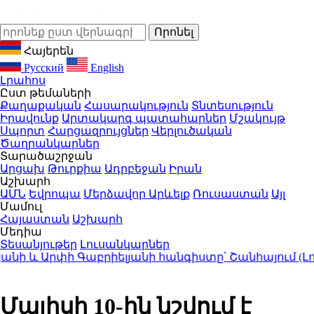
Հայերեն
Русский
English
Լրահոս
Ըստ թեմաների
Քաղաքական
Հասարակություն
Տնտեսություն
Իրավունք
Արտակարգ պատահարներ
Մշակույթ
Սպորտ
Հարցազրույցներ
Վերլուծական
Ծաղրանկարներ
Տարածաշրջան
Արցախ
Թուրքիա
Ադրբեջան
Իրան
Աշխարհ
ԱՄՆ
Եվրոպա
Մերձավոր Արևելք
Ռուսաստան
Այլ
Մամուլ
Հայաստան
Աշխարհ
Մեդիա
Տեսանյութեր
Լուսանկարներ
 և Արփի Գաբրիելյանի հանգիստը՝ Շանհայում (Լուս
Մայիսի 10-ին նշվում է