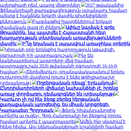
ալերգիայի դեմ. պարզ մեթոդներ
2027 թվականից
Ֆինլանդիայի քաղաքացիություն ստանալու համար
պետք է հանձնել երկրի մասին գիտելիքների
քննություն
Բազմաթիվ հասցեներում երկար
ժամանակ գազ չի լինելու
Ալիևը նամակ է գրել
Թրամփին․ նա պատմել է Հայաստանի հետ
խաղաղության տնտեսական առավելությունների
մասին
Ի՞նչ եղանակ է սպասվում առաջիկա օրերին
Կիրակի օրը երկնքից հաջողություն կթափվի․
օգոստոսի 9-ի աստղագուշակ
Ինչ են
կանխատեսում աստղերը մեզ համար.
աստղագուշակ 2026 թվականի օգոստոսի 10-16-ի
համար
«Շերեմետևո» օդանավակայանում երկու
ուղևորուհի վազելով դուրս է եկել թռիչքադաշտ
(տեսանյութ)
Ողբերգական դեպք՝ Երևանում
Ընդդիմադիրների վիճակը նախանձելի չէ. իրենց
առաջ փորձառու դեմագոգներ են (տեսանյութ)
Կարևոր չի ով ինչ ձեռք բերեց հերթական
քաղաքական պրոցեսից, ես միայն կորցրեցի.
Կարապետ Պողոսյան
«Ֆելոն հիվանդանոցից
պոնչիկ ա ուզել». Գոռ Հակոբյանը իր ձեռքով որդու
համար պոնչիկ է պատրաստել
Ամեն ինչ սկսվում է
հենց հիմա․ Այս կենդանակերպի նշանների համար