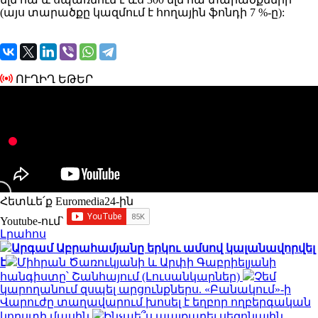
(այս տարածքը կազմում է հողային ֆոնդի 7 %-ը):
ՈՒՂԻՂ ԵԹԵՐ
Հետևե՛ք Euromedia24-ին
Youtube-ում`
Լրահոս
Արգամ Աբրահամյանը երկու ամսով կալանավորվել
է
Միհրան Ծառուկյանի և Արփի Գաբրիելյանի
հանգիստը՝ Շանհայում (Լուսանկարներ)
Չեմ
կարողանում զսպել արցունքներս. «Բանակում»-ի
Վարուժը տաղավարում խոսել է եղբոր ողբերգական
կորստի մասին
Ինչպե՞ս պայքարել սեզոնային