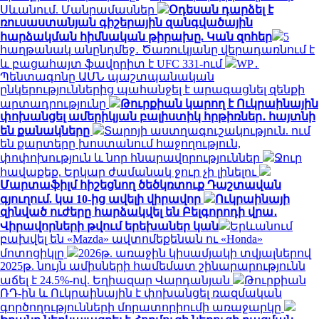
Սևանում. Մանրամասներ
Օդեսան դարձել է
ռուսաստանյան գիշերային զանգվածային
հարձակման հիմնական թիրախը. Կան զոհեր
5
հաղթանակ անընդմեջ․ Ծառուկյանը վերադառնում է
և բացահայտ ֆավորիտ է UFC 331-ում
WP․
Պենտագոնը ԱՄՆ պաշտպանական
ընկերություններից պահանջել է արագացնել զենքի
արտադրությունը
Թուրքիան կարող է Ուկրաինային
փոխանցել ամերիկյան բալիստիկ հրթիռներ․ հայտնի
են քանակները
Տարոյի աստղագուշակություն. ում
են քարտերը խոստանում հաջողություն,
փոփոխություն և նոր հնարավորություններ
Ջուր
հավաքեք. Երկար ժամանակ ջուր չի լինելու
Մարտաֆիլմ հիշեցնող ծեծկռտուք Դաշտավան
գյուղում. կա 10-ից ավելի վիրավոր
Ուկրաինայի
զինված ուժերը հարձակվել են Բելգորոդի վրա․
Վիրավորների թվում երեխաներ կան
Երևանում
բախվել են «Mazda» ավտոմեքենան ու «Honda»
մոտոցիկլը
2026թ. առաջին կիսամյակի տվյալներով
2025թ. նույն ամիսների համեմատ շինարարությունն
աճել է 24.5%-ով. Եղիազար Վարդանյան
Թուրքիան
ՌԴ-ին և Ուկրաինային է փոխանցել ռազմական
գործողությունների մորատորիումի առաջարկը