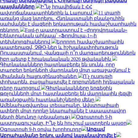
Իրանը ներկայացրել է Հորմուզի նեղուցի բացման
պայմանները
Ի՞նչ իրավիճակ է ՀՀ
ավտոճանապարհներին և Լարսում
11 տարի
առանց մազ կտրելու. Հնդկաստանի բնակչուհին
սահմանել է մազերի երկարության համաշխարհային
ռեկորդ
Ford-ը պատրաստում է «ժողովրդական»
էլեկտրական պիկապ՝ «Ֆորմուլա-1»-ի
տեխնոլոգիաներով
Երրորդ համաշխարհային
պատերազմ, ՉԹՕ-ներ և իշխանափոխություն
Ռուսաստանում․ Վանգայի ո՞ր մարգարեություններն
իբր պետք է իրականանան 2026 թվականին
Գիտնականները հայտնաբերել են սունկ, որը
տարբեր երկրների մարդկանց մոտ առաջացնում է
միանման հալյուցինացիաներ
Ո՛չ ուսուցչի
փոխարեն. բացահայտվել է ռոբոտների իդեալական
դերը դպրոցում
Գիտնականները երգեցիկ
թռչունների մոտ հայտնաբերել են մարդկային լեզվի
առանցքային հատկանիշներից մեկը
Ամենահազվադեպ տեսարանը․ Ավստրալիայի
ափերի մոտ դրոնը նկարահանել է սապատավոր
կետի ծնունդը (տեսանյութ)
Օգոստոսի 9-ի
աստղագուշակը. Ի՞նչ են հուշում աստղերն այսօր
Օգոստոսի 9-ի օրվա խորհուրդը
Արգամ
Աբրահամյանը երկու ամսով կալանավորվել է