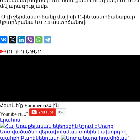
ժամանակ սպասվում է նաև քամու ուժգնացում՝ 16-20
մ/վ արագությամբ։
Օդի ջերմաստիճանը մայիսի 11-ին աստիճանաբար
կբարձրանա ևս 2-4 աստիճանով։
ՈՒՂԻՂ ԵԹԵՐ
Հետևե՛ք Euromedia24-ին
Youtube-ում`
Լրահոս
Հայ Առաքելական եկեղեցին նշում է Սուրբ
Աստվածածնի վերափոխման տոնին նախորդող
պահքի Բարեկենդանը
Արտակարգ իրավիճակ՝