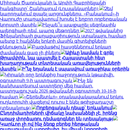
Միհրան Ծառուկյանի և Արփի Գաբրիելյանի
հանգիստը՝ Շանհայում (Լուսանկարներ)
Չեմ
կարողանում զսպել արցունքներս. «Բանակում»-ի
Վարուժը տաղավարում խոսել է եղբոր ողբերգական
կորստի մասին
Ինչպե՞ս պայքարել սեզոնային
ալերգիայի դեմ. պարզ մեթոդներ
2027 թվականից
Ֆինլանդիայի քաղաքացիություն ստանալու համար
պետք է հանձնել երկրի մասին գիտելիքների
քննություն
Բազմաթիվ հասցեներում երկար
ժամանակ գազ չի լինելու
Ալիևը նամակ է գրել
Թրամփին․ նա պատմել է Հայաստանի հետ
խաղաղության տնտեսական առավելությունների
մասին
Ի՞նչ եղանակ է սպասվում առաջիկա օրերին
Կիրակի օրը երկնքից հաջողություն կթափվի․
օգոստոսի 9-ի աստղագուշակ
Ինչ են
կանխատեսում աստղերը մեզ համար.
աստղագուշակ 2026 թվականի օգոստոսի 10-16-ի
համար
«Շերեմետևո» օդանավակայանում երկու
ուղևորուհի վազելով դուրս է եկել թռիչքադաշտ
(տեսանյութ)
Ողբերգական դեպք՝ Երևանում
Ընդդիմադիրների վիճակը նախանձելի չէ. իրենց
առաջ փորձառու դեմագոգներ են (տեսանյութ)
Կարևոր չի ով ինչ ձեռք բերեց հերթական
քաղաքական պրոցեսից, ես միայն կորցրեցի.