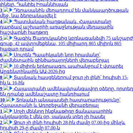
լինելը. Դանիել Իոաննիսյան
3
Դերասանին մեղադրում են մանկապղծության
մեջ․ նա ձերբակալվել է
4
Պատմական հաղթանակ․ Հայաստանը
դարձավ աշխարհի առաջնության մեդալային
հաշվարկի հաղթող
5
Գագիկ Ծառուկյանից կբռնագանձվի 75 անշարժ
գույք, 42 ավտոմեքենա, 105 միլիարդ 865 միլիոն 865
հազար դրամ
6
Սուրեն Պապիկյանի նոր հրամանը՝
ժամկետային զինծառայողների վերաբերյալ
7
10 միլիոն երկրպագու պահանջում է վտարել
Արգենտինային ԱԱ-2026-ից
8
Տասնյակ հասցեներում ջուր չի լինի՝ հուլիսի 15-
ին և 16-ին
9
Հայաստանի ամենավտանգավոր օձերը. որտեղ
են դրանք ամենաշատը հանդիպում
10
Տոկաևի անսպասելի հայտարարությունը՝
Հայաստանի և Ադրբեջանի վերաբերյալ
1
Սոչի մեկնող ինքնաթիռը ճանապարհին
անցկացրել է մեկ օր, սակայն տեղ չի հասել
2
Ջուր չի լինի հուլիսի 28-ին ժամը 07.00-ից մինչև
հուլիսի 29-ը ժամը 07.00-ն