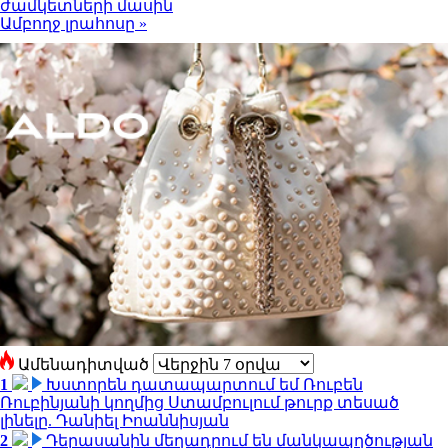
ժամկետների մասին
Ամբողջ լրահոսը »
Ամենադիտված
1
Խստորեն դատապարտում եմ Ռուբեն
Ռուբինյանի կողմից Ստամբուլում թուրք տեսած
լինելը. Դանիել Իոաննիսյան
2
Դերասանին մեղադրում են մանկապղծության