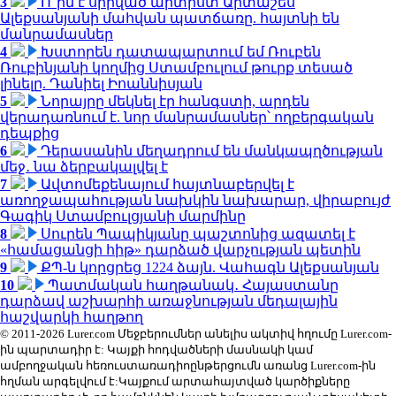
3
Ո՞րն է սիրված արտիստ Արտաշես
Ալեքսանյանի մահվան պատճառը. հայտնի են
մանրամասներ
4
Խստորեն դատապարտում եմ Ռուբեն
Ռուբինյանի կողմից Ստամբուլում թուրք տեսած
լինելը. Դանիել Իոաննիսյան
5
Նորայրը մեկնել էր հանգստի, արդեն
վերադառնում է. նոր մանրամասներ՝ ողբերգական
դեպքից
6
Դերասանին մեղադրում են մանկապղծության
մեջ․ նա ձերբակալվել է
7
Ավտոմեքենայում հայտնաբերվել է
առողջապահության նախկին նախարար, վիրաբույժ
Գագիկ Ստամբուլցյանի մարմինը
8
Սուրեն Պապիկյանը պաշտոնից ազատել է
«համացանցի հիթ» դարձած վարչության պետին
9
ՔՊ-ն կորցրեց 1224 ձայն. Վահագն Ալեքսանյան
10
Պատմական հաղթանակ․ Հայաստանը
դարձավ աշխարհի առաջնության մեդալային
հաշվարկի հաղթող
© 2011-2026 Lurer.com Մեջբերումներ անելիս ակտիվ հղումը Lurer.com-
ին պարտադիր է: Կայքի հոդվածների մասնակի կամ
ամբողջական հեռուստառադիոընթերցումն առանց Lurer.com-ին
հղման արգելվում է:Կայքում արտահայտված կարծիքները