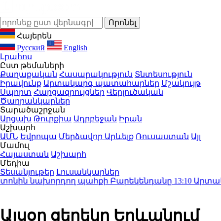
Հայերեն
Русский
English
Լրահոս
Ըստ թեմաների
Քաղաքական
Հասարակություն
Տնտեսություն
Իրավունք
Արտակարգ պատահարներ
Մշակույթ
Սպորտ
Հարցազրույցներ
Վերլուծական
Ծաղրանկարներ
Տարածաշրջան
Արցախ
Թուրքիա
Ադրբեջան
Իրան
Աշխարհ
ԱՄՆ
Եվրոպա
Մերձավոր Արևելք
Ռուսաստան
Այլ
Մամուլ
Հայաստան
Աշխարհ
Մեդիա
Տեսանյութեր
Լուսանկարներ
ոնին նախորդող պահքի Բարեկենդանը
13:10
Արտակարգ
Այսօր ցերեկը Երևանում