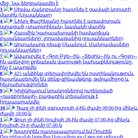
մեջ․ նա ձերբակալվել է
3
Սիլվա Հակոբյանը հայտնել է ցավալի կորստի
մասին (Լուսանկար)
4
Նիկոլ Փաշինյանը հայտնել է առավոտյան
ստացած «տարօրինակ» նամակի մասին
5
Հասմիկ Կարապետյանի համարձակ
լուսանկարները՝ լողավազանից (լուսանկարներ)
6
Արտակարգ դեպք Սևանում. Մանրամասներ
(լուսանկարներ)
7
Ավարտվել է «Գող Բջե»-ին, «Տեցիկ»-ին ու «Գոջո»-
ին առնչվող քրեական վարույթի նախաքննությունը.
ինչ է պարզվել
8
425 անձինք տեղափոխվել են ոստիկանություն․
հայտնաբերվել են զենք-զինամթերք, թմրամիջոց և
հետախուզվողներ
9
Կիլիկիայում կրակոցներով ուղեկցված
«ռազբորկայի» բացառիկ տեսանյութ է
հրապարակվել
10
Գազ չի լինի օգոստոսի 4-ին ժամը 09:00-ից մինչև
ժամը 18:00-ն
1
Ջուր չի լինի հուլիսի 28-ին ժամը 07.00-ից մինչև
հուլիսի 29-ը ժամը 07.00-ն
2
Խստորեն դատապարտում եմ Ռուբեն
Ռուբինյանի կողմից Ստամբուլում թուրք տեսած