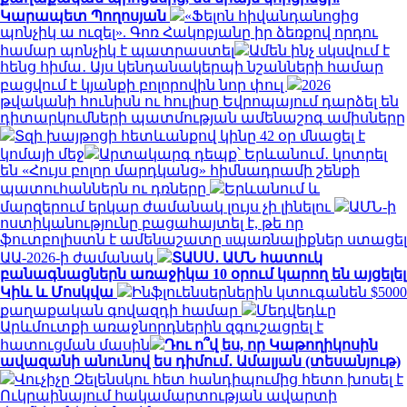
Կարապետ Պողոսյան
«Ֆելոն հիվանդանոցից
պոնչիկ ա ուզել». Գոռ Հակոբյանը իր ձեռքով որդու
համար պոնչիկ է պատրաստել
Ամեն ինչ սկսվում է
հենց հիմա․ Այս կենդանակերպի նշանների համար
բացվում է կյանքի բոլորովին նոր փուլ
2026
թվականի հունիսն ու հուլիսը Եվրոպայում դարձել են
դիտարկումների պատմության ամենաշոգ ամիսները
Տզի խայթոցի հետևանքով կինը 42 օր մնացել է
կոմայի մեջ
Արտակարգ դեպք՝ Երևանում․ կոտրել
են «Հույս բոլոր մարդկանց» հիմնադրամի շենքի
պատուհաններն ու դռները
Երևանում և
մարզերում երկար ժամանակ լույս չի լինելու
ԱՄՆ-ի
ոստիկանությունը բացահայտել է, թե որ
ֆուտբոլիստն է ամենաշատը uպառնալիքներ ստացել
ԱԱ-2026-ի ժամանակ
ՏԱՍՍ․ ԱՄՆ հատուկ
բանագնացներն առաջիկա 10 օրում կարող են այցելել
Կիև և Մոսկվա
Ինֆլուենսերներին կտուգանեն $5000
քաղաքական գովազդի համար
Մեդվեդևը
Արևմուտքի առաջնորդներին զգուշացրել է
հատուցման մասին
Դու ո՞վ ես, որ Կաթողիկոսին
ավազանի անունով ես դիմում․ Ամալյան (տեսանյութ)
Վուչիչը Զելենսկու հետ հանդիպումից հետո խոսել է
Ուկրաինայում հակամարտության ավարտի