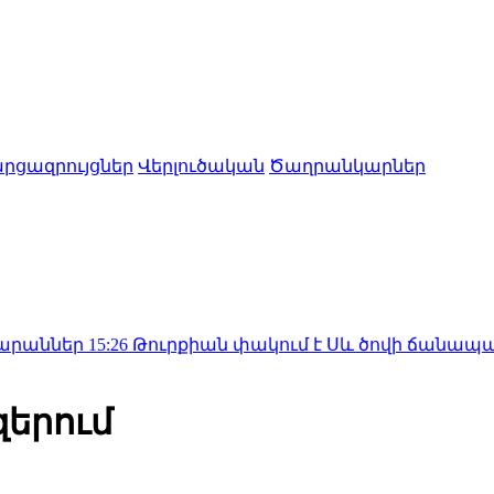
րցազրույցներ
Վերլուծական
Ծաղրանկարներ
26
Թուրքիան փակում է Սև ծովի ճանապարհը․ Նովոռո
զերում