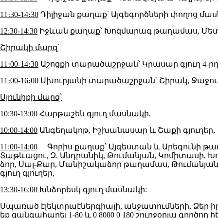
11։30-14։30
Դիլիջան քաղաք՝ Այգեգործների փողոց մաս
12:30-14:30
Իջևան քաղաք՝ Խոզմարագ թաղամաս, Մետ
Շիրակի մարզ՝
11։00-14։30
Աշոցքի տարածաշրջան՝ Կրասար գյուղ 4-ր
11։00-16։00
Ախուրյանի տարածաշրջան՝ Շիրակ, Ջաջուռ,
Սյունիքի մարզ՝
10:30-13:00
Հարթաշեն գյուղ մասնակի,
10:00-14:00
Անգեղակոթ, Իշխանասար և Շաքի գյուղեր,
11:00-14:00
Գորիս քաղաք՝ Այգեստան և Արեգունի թաղա
Տաթևացու, Զ. Անդրանիկ, Թումանյան, Կոմիտասի, Խ
ձոր, Սալ-Քար, Մանիշակաձոր թաղամաս, Թումանյան 2-
գյուղ գյուղեր,
13:30-16:00
Խնձորեսկ գյուղ մասնակի:
Սպառած էլեկտրաէներգիայի, անջատումների, Ձեր ի
եք զանգահարել 1-80 և 0 8000 0 180 շուրջօրյա գործ