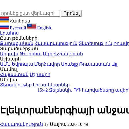
Հայերեն
Русский
English
Լրահոս
Ըստ թեմաների
Քաղաքական
Հասարակություն
Տնտեսություն
Իրավո
Տարածաշրջան
Արցախ
Թուրքիա
Ադրբեջան
Իրան
Աշխարհ
ԱՄՆ
Եվրոպա
Մերձավոր Արևելք
Ռուսաստան
Այլ
Մամուլ
Հայաստան
Աշխարհ
Մեդիա
Տեսանյութեր
Լուսանկարներ
15:42
Զելենսկի․ ՌԴ հարվածները ավերել են էլեկ
Էլեկտրաէներգիայի անջատ
Հասարակություն
17 Մայիս, 2026 10:49