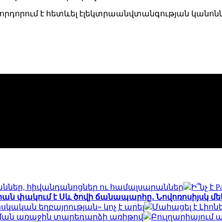
որդորում է հետևել էլեկտրաանվտանգության կանոնն
յաններ, հիվանդանոցներ ու համալսարաններ
Ի՞նչ է 
իան փակում է Սև ծովի ճանապարհը․ Նովոռոսիյսկ մ
ական եղբայրության» կոչ է արել
Մահացել է Լիոն
րման առաջին տարեդարձի առիթով
Բուլղարիայում 