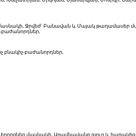
եր մասնակի, Ջրվեժ՝ Բանավան և Մայակ թաղամասեր 
իչ-բաժանորդներ,
 բնակիչ-բաժանորդներ,
ողոցներ մասնակի, Աղավնավանք գյուղ և հարակից 