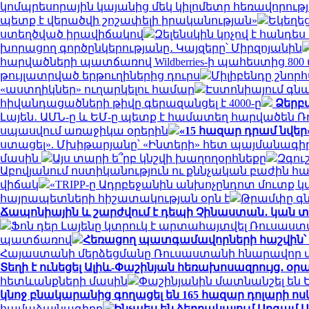
կոմպրեսորային կայանից մեկ կիլոմետր հեռավորութ
պետք է վերածվի շոշափելի իրականության»
Եկեղե
ստեղծված իրավիճակով
Զելենսկին կոչով է հանդե
խորացող գործընկերությանը․ Կայզերը՝ Միրզոյանին
հարվածների պատճառով Wildberries-ի պահեստից 800
թույլատրված երթուղիներից դուրս
Միլիբենդը շնոր
«աստղիկներ» ուղարկելու համար
Էստոնիայում գն
հիվանդացածների թիվը գերազանցել է 4000-ը
Ձերբա
Լայեն․ ԱՄՆ-ը և ԵՄ-ը պետք է համատեղ հարվածեն Ռ
սպասվում առաջիկա օրերին
«15 հազար դրամ նվեր
ստացել». Մխիթարյանը՝ «Ինտերի» հետ պայմանագիր
մասին
Այս տարի ե՞րբ կնշվի խաղողօրհնեքը
Զգու
Աբովյանում ոստիկանություն ու քննչական բաժին հ
վիճակ
«TRIPP-ը Ադրբեջանին անխոչընդոտ մուտք
հայրապետների հիշատակության օրն է
Թրամփը գն
Ճապոնիային և շարժվում է դեպի Չինաստան․ կան 
Ֆոն դեր Լայենը կտրուկ է արտահայտվել Ռուսաս
պատճառով
Հեռացող պատգամավորների հաշվին՝ 5 
Հայաստանի մերձեցմանը Ռուսաստանի հնարավո
Տեղի է ունեցել Ալիև-Փաշինյան հեռախոսազրույց․ օր
հետևանքների մասին
Փաշինյանին մատնանշել են 
կնոջ բնակարանից գողացել են 165 հազար դոլարի ոս
համաձայնագիրը
Ինչպես են ձերբակալում Արգամ 