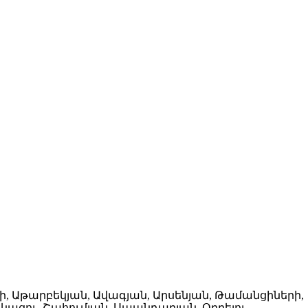
րի, Աթարբեկյան, Ավագյան, Արսենյան, Թամանցիների,
կացու, Շահումյան, Սպանդարյան, Օրբելու,