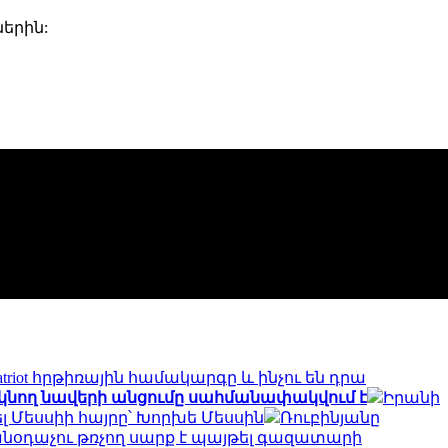
երին:
Patriot հրթիռային համակարգը և ինչու են դրա
եկնող նավերի անցումը սահմանափակվում է
Իրանի
ել Մեսսիի հայրը՝ Խորխե Մեսսին
Ռուբինյանը
անօդաչու թռչող սարք է պայթել գազատարի