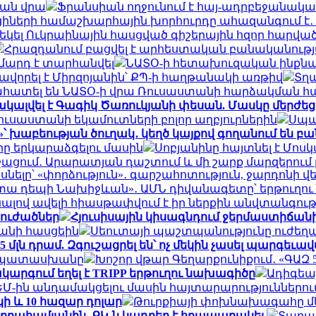
յան վրա
Ֆրանսիան ողջունում է հայ-ադրբեջանակ
ցիների համաշխարհային խորհուրդը ահազանգում է․ 
ս եկել Ուկրաինային հասցված գիշերային հզոր հարվա
Հրազդանում բացվել է արհեստական բանականութ
 մարդ է տարհանվել
ՆԱՏՕ-ի հետախուզական ինքնաթի
հավորել է Միրզոյանին՝ ՔՊ-ի հաղթանակի առթիվ
Տղա
ահատել են ՆԱՏՕ-ի վրա Ռուսաստանի հարձակման հ
կալվել է Գագիկ Ծառուկյանի փեսան. Մասկը մերժեց
ուսաստանի եկամուտների բոլոր աղբյուրներին
Սպաս
»՝ խաբեության ծուղակ․ կեղծ կայքով գողանում են բ
ը երկարաձգելու մասին
Սոբյանինը հայտնել է Մոս
շացում․ Արարատյան դաշտում և մի շարք մարզերու
ասնելը՝ «փորձություն»․ գարշահոտություն, ջարդո
 կտա դեպի Նախիջևան»․ ԱՄՆ դիվանագետը՝ երթուղո
ալով ավելի հիասթափվում է իր ներքին անվտանգո
տուժածներ
Հյուսիսային կիսագնդում ջերմաստիճանի 
տանի հասցեին
Սեուտայի ​​պաշտպանությունը ուժեղ
մլն դրամ. Զգուշացրել են՝ ոչ մեկին չասել պարգեւա
ր պատասխանը
Խոշոր վթար Գեղարքունիքում․ «ԳԱԶ 53»
ակարգում եղել է TRIPP երթուղու նախագիծը
Ադիգեա
ԵՄ-ին անդամակցելու մասին հայտարարություններու
կի և 10 հազար դոլար
Թուրքիայի փոխնախագահը մե
Աբրահամյանին. ՔԿ-ն կադրեր է հրապարակել
Տարադ