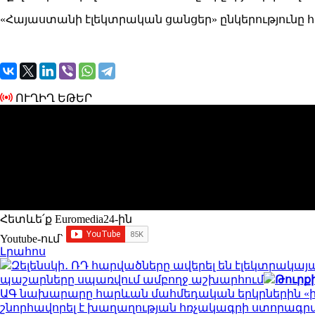
«Հայաստանի էլեկտրական ցանցեր» ընկերությունը հ
ՈՒՂԻՂ ԵԹԵՐ
Հետևե՛ք Euromedia24-ին
Youtube-ում`
Լրահոս
Զելենսկի․ ՌԴ հարվածները ավերել են էլեկտրակա
պաշարները սպառվում ամբողջ աշխարհում
Թուրք
ԱԳ նախարարը հարևան մահմեդական երկրներին «իսկ
շնորհավորել է խաղաղության հռչակագրի ստորագ