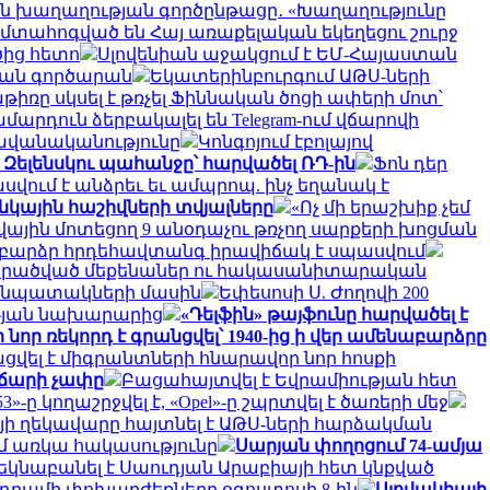
ան խաղաղության գործընթացը․ «Խաղաղությունը
մտահոգված են Հայ առաքելական եկեղեցու շուրջ
ծից հետո
Սլովենիան աջակցում է ԵՄ-Հայաստան
յան գործարան
Եկատերինբուրգում ԱԹՍ-ների
ռը սկսել է թռչել Ֆիննական ծոցի ափերի մոտ՝
մարդուն ձերբակալել են Telegram-ում վճարովի
ավանականությունը
Կոնգոյում էբոլայով
 Զելենսկու պահանջը՝ հարվածել ՌԴ-ին
Ֆոն դեր
վում է անձրեւ եւ ամպրոպ. ինչ եղանակ է
անկային հաշիվների տվյալները
«Ոչ մի երաշխիք չեմ
կվային մոտեցող 9 անօդաչու թռչող սարքերի խոցման
մ բարձր հրդեհավտանգ իրավիճակ է սպասվում
նի վերածված մեքենաներ ու հակասանիտարական
ւ նպատակների մասին
Եփեսոսի Ս. Ժողովի 200
ւթյան նախարարից
«Դելֆին» թայֆունը հարվածել է
նոր ռեկորդ է գրանցվել՝ 1940-ից ի վեր ամենաբարձրը
ացվել է միգրանտների հնարավոր նոր հոսքի
վճարի չափը
Բացահայտվել է Եվրամիության հետ
-ը կողաշրջվել է, «Opel»-ը շպրտվել է ծառերի մեջ
յի ղեկավարը հայտնել է ԱԹՍ-ների հարձակման
մ առկա հակասությունը
Սարյան փողոցում 74-ամյա
կնաբանել է Սաուդյան Արաբիայի հետ կնքված
րամի փոխարժեքները օգոստոսի 8-ին
Սլովակիայի