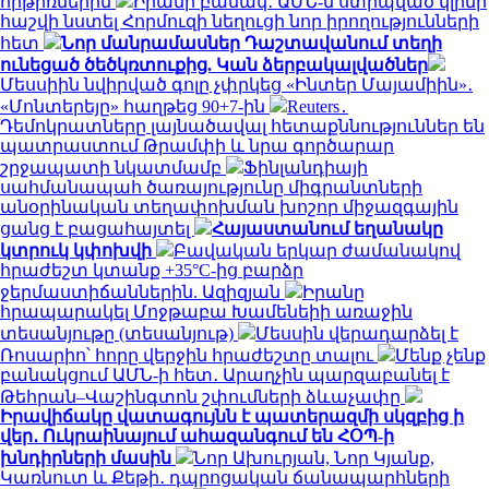
հրթիռներին
Իրանի բանակ․ ԱՄՆ-ն ստիպված կլինի
հաշվի նստել Հորմուզի նեղուցի նոր իրողությունների
հետ
Նոր մանրամասներ Դաշտավանում տեղի
ունեցած ծեծկռտուքից. Կան ձերբակալվածներ
Մեսսիին նվիրված գոլը չփրկեց «Ինտեր Մայամիին»․
«Մոնտերեյը» հաղթեց 90+7-ին
Reuters․
Դեմոկրատները լայնածավալ հետաքննություններ են
պատրաստում Թրամփի և նրա գործարար
շրջապատի նկատմամբ
Ֆինլանդիայի
սահմանապահ ծառայությունը միգրանտների
անօրինական տեղափոխման խոշոր միջազգային
ցանց է բացահայտել
Հայաստանում եղանակը
կտրուկ կփոխվի
Բավական երկար ժամանակով
հրաժեշտ կտանք +35°C-ից բարձր
ջերմաստիճաններին. Ազիզյան
Իրանը
հրապարակել Մոջթաբա Խամենեիի առաջին
տեսանյութը (տեսանյութ)
Մեսսին վերադարձել է
Ռոսարիո՝ հորը վերջին հրաժեշտը տալու
Մենք չենք
բանակցում ԱՄՆ-ի հետ․ Արաղչին պարզաբանել է
Թեհրան–Վաշինգտոն շփումների ձևաչափը
Իրավիճակը վատագույնն է պատերազմի սկզբից ի
վեր․ Ուկրաինայում ահազանգում են ՀՕՊ-ի
խնդիրների մասին
Նոր Ախուրյան, Նոր Կյանք,
Կառնուտ և Քեթի․ դպրոցական ճանապարհների