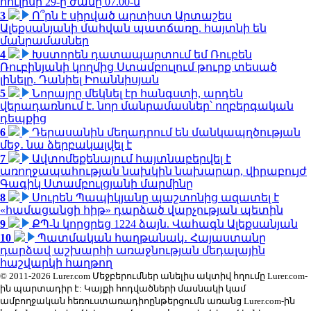
հուլիսի 29-ը ժամը 07.00-ն
3
Ո՞րն է սիրված արտիստ Արտաշես
Ալեքսանյանի մահվան պատճառը. հայտնի են
մանրամասներ
4
Խստորեն դատապարտում եմ Ռուբեն
Ռուբինյանի կողմից Ստամբուլում թուրք տեսած
լինելը. Դանիել Իոաննիսյան
5
Նորայրը մեկնել էր հանգստի, արդեն
վերադառնում է. նոր մանրամասներ՝ ողբերգական
դեպքից
6
Դերասանին մեղադրում են մանկապղծության
մեջ․ նա ձերբակալվել է
7
Ավտոմեքենայում հայտնաբերվել է
առողջապահության նախկին նախարար, վիրաբույժ
Գագիկ Ստամբուլցյանի մարմինը
8
Սուրեն Պապիկյանը պաշտոնից ազատել է
«համացանցի հիթ» դարձած վարչության պետին
9
ՔՊ-ն կորցրեց 1224 ձայն. Վահագն Ալեքսանյան
10
Պատմական հաղթանակ․ Հայաստանը
դարձավ աշխարհի առաջնության մեդալային
հաշվարկի հաղթող
© 2011-2026 Lurer.com Մեջբերումներ անելիս ակտիվ հղումը Lurer.com-
ին պարտադիր է: Կայքի հոդվածների մասնակի կամ
ամբողջական հեռուստառադիոընթերցումն առանց Lurer.com-ին