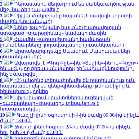
2
Դերասանին մեղադրում են մանկապղծության
մեջ․ նա ձերբակալվել է
3
Սիլվա Հակոբյանը հայտնել է ցավալի կորստի
մասին (Լուսանկար)
4
Նիկոլ Փաշինյանը հայտնել է առավոտյան
ստացած «տարօրինակ» նամակի մասին
5
Հասմիկ Կարապետյանի համարձակ
լուսանկարները՝ լողավազանից (լուսանկարներ)
6
Արտակարգ դեպք Սևանում. Մանրամասներ
(լուսանկարներ)
7
Ավարտվել է «Գող Բջե»-ին, «Տեցիկ»-ին ու «Գոջո»-
ին առնչվող քրեական վարույթի նախաքննությունը.
ինչ է պարզվել
8
425 անձինք տեղափոխվել են ոստիկանություն․
հայտնաբերվել են զենք-զինամթերք, թմրամիջոց և
հետախուզվողներ
9
Կիլիկիայում կրակոցներով ուղեկցված
«ռազբորկայի» բացառիկ տեսանյութ է
հրապարակվել
10
Գազ չի լինի օգոստոսի 4-ին ժամը 09:00-ից մինչև
ժամը 18:00-ն
1
Ջուր չի լինի հուլիսի 28-ին ժամը 07.00-ից մինչև
հուլիսի 29-ը ժամը 07.00-ն
2
Խստորեն դատապարտում եմ Ռուբեն