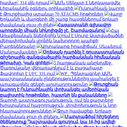
համար՝ 314 մլն դրամ
ԱՄՆ Սենատ է ներկայացվել
Լիբանանին օգնելու օրինագիծ
Ուկրաինան կարող
է Թուրքիայից ստանալ 70 ATACMS հրթիռներ
Վաղը
Երևանի և մարզերի մի շարք հասցեներում երկար
ժամանակ լույս չի լինի
Հայաստանի գլխավոր
պրոբլեմը միայն նիկոլիզմը չէ․ Շարմազանով
Հայ
Առաքելական եկեղեցին նշում է Սուրբ Աստվածածնի
վերափոխման տոնին նախորդող պահքի
Բարեկենդանը
Արտակարգ իրավիճակ՝ Սևանում.
Մանրամասներ
Օդեսան դարձել է ռուսաստանյան
գիշերային զանգվածային հարձակման հիմնական
թիրախը. Կան զոհեր
5 հաղթանակ անընդմեջ․
Ծառուկյանը վերադառնում է և բացահայտ
ֆավորիտ է UFC 331-ում
WP․ Պենտագոնը ԱՄՆ
պաշտպանական ընկերություններից պահանջել է
արագացնել զենքի արտադրությունը
Թուրքիան
կարող է Ուկրաինային փոխանցել ամերիկյան
բալիստիկ հրթիռներ․ հայտնի են քանակները
Տարոյի աստղագուշակություն. ում են քարտերը
խոստանում հաջողություն, փոփոխություն և նոր
հնարավորություններ
Ջուր հավաքեք. Երկար
ժամանակ ջուր չի լինելու
Մարտաֆիլմ հիշեցնող
ծեծկռտուք Դաշտավան գյուղում. կա 10-ից ավելի