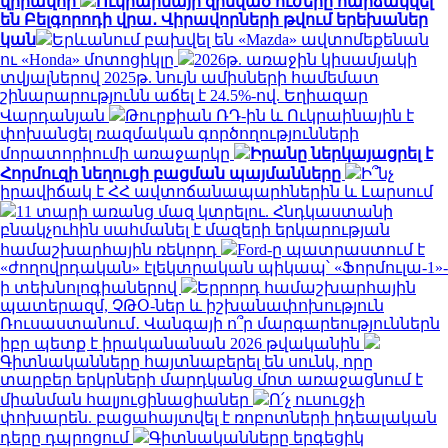
վիրավոր
Ուկրաինայի զինված ուժերը հարձակվել
են Բելգորոդի վրա․ Վիրավորների թվում երեխաներ
կան
Երևանում բախվել են «Mazda» ավտոմեքենան
ու «Honda» մոտոցիկլը
2026թ. առաջին կիսամյակի
տվյալներով 2025թ. նույն ամիսների համեմատ
շինարարությունն աճել է 24.5%-ով. Եղիազար
Վարդանյան
Թուրքիան ՌԴ-ին և Ուկրաինային է
փոխանցել ռազմական գործողությունների
մորատորիումի առաջարկը
Իրանը ներկայացրել է
Հորմուզի նեղուցի բացման պայմանները
Ի՞նչ
իրավիճակ է ՀՀ ավտոճանապարհներին և Լարսում
11 տարի առանց մազ կտրելու. Հնդկաստանի
բնակչուհին սահմանել է մազերի երկարության
համաշխարհային ռեկորդ
Ford-ը պատրաստում է
«ժողովրդական» էլեկտրական պիկապ՝ «Ֆորմուլա-1»-
ի տեխնոլոգիաներով
Երրորդ համաշխարհային
պատերազմ, ՉԹՕ-ներ և իշխանափոխություն
Ռուսաստանում․ Վանգայի ո՞ր մարգարեություններն
իբր պետք է իրականանան 2026 թվականին
Գիտնականները հայտնաբերել են սունկ, որը
տարբեր երկրների մարդկանց մոտ առաջացնում է
միանման հալյուցինացիաներ
Ո՛չ ուսուցչի
փոխարեն. բացահայտվել է ռոբոտների իդեալական
դերը դպրոցում
Գիտնականները երգեցիկ