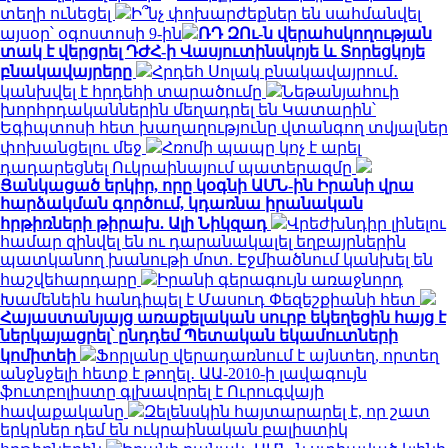
տեղի ունեցել
Ի՞նչ փոխարժեքներ են սահմանվել
այսօր՝ օգոստոսի 9-ին
ՌԴ ԶՈւ-ն վերահսկողության
տակ է վերցրել ԴԺՀ-ի Վասյուտինսկոյե և Տորեցկոյե
բնակավայրերը
Հրդեհ Սոլակ բնակավայրում․
կանխվել է հրդեհի տարածումը
Նեթանյահուի
խորհրդականներին մեղադրել են Կատարին՝
Եգիպտոսի հետ խաղաղությունը վտանգող տվյալներ
փոխանցելու մեջ
Հռոմի պապը կոչ է արել
դադարեցնել Ուկրաինայում պատերազմը
Ցանկացած երկիր, որը կօգնի ԱՄՆ-ին Իրանի վրա
հարձակման գործում, կդառնա իրանական
հրթիռների թիրախ. Ալի Նիկզադ
Վրեժխնդիր լինելու
համար զինվել են ու դարանակալել եղբայրներին
պատկանող խանութի մոտ. Էջմիածնում կանխել են
հաշվեհարդարը
Իրանի գերագույն առաջնորդ
Խամենեին հանդիպել է Մասուդ Փեզեշքիանի հետ
Հայաստանյայց առաքելական սուրբ եկեղեցին հայց է
ներկայացրել՝ ընդդեմ Պետական եկամուտների
կոմիտեի
Ֆորլանը վերադառնում է այնտեղ, որտեղ
անջնջելի հետք է թողել․ ԱԱ-2010-ի լավագույն
ֆուտբոլիստը գլխավորել է Ուրուգվայի
հավաքականը
Զելենսկին հայտարարել է, որ շատ
երկրներ դեմ են ուկրաինական բալիստիկ