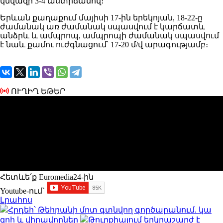
կնվազի 3-4 աստիճանով։
Երևան քաղաքում մայիսի 17-ին երեկոյան, 18-22-ը
ժամանակ առ ժամանակ սպասվում է կարճատև
անձրև և ամպրոպ, ամպրոպի ժամանակ սպասվում
է նաև քամու ուժգնացում՝ 17-20 մ/վ արագությամբ։
ՈՒՂԻՂ ԵԹԵՐ
Հետևե՛ք Euromedia24-ին
Youtube-ում`
Լրահոս
Հրդեհ՝ Թեհրանի մոտ գտնվող գործարանում. կա
զոհ և վիրավորներ
Թուրքիայում երկրաշարժ է