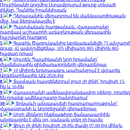
Ռուբինյանի կողմից Ստամբուլում թուրք տեսած
լինելը. Դանիել Իոաննիսյան
3
Դերասանին մեղադրում են մանկապղծության
մեջ․ նա ձերբակալվել է
4
Պատմական հաղթանակ․ Հայաստանը
դարձավ աշխարհի առաջնության մեդալային
հաշվարկի հաղթող
5
Գագիկ Ծառուկյանից կբռնագանձվի 75 անշարժ
գույք, 42 ավտոմեքենա, 105 միլիարդ 865 միլիոն 865
հազար դրամ
6
Սուրեն Պապիկյանի նոր հրամանը՝
ժամկետային զինծառայողների վերաբերյալ
7
10 միլիոն երկրպագու պահանջում է վտարել
Արգենտինային ԱԱ-2026-ից
8
Տասնյակ հասցեներում ջուր չի լինի՝ հուլիսի 15-
ին և 16-ին
9
Հայաստանի ամենավտանգավոր օձերը. որտեղ
են դրանք ամենաշատը հանդիպում
10
Տոկաևի անսպասելի հայտարարությունը՝
Հայաստանի և Ադրբեջանի վերաբերյալ
1
Սոչի մեկնող ինքնաթիռը ճանապարհին
անցկացրել է մեկ օր, սակայն տեղ չի հասել
2
Ջուր չի լինի հուլիսի 28-ին ժամը 07.00-ից մինչև