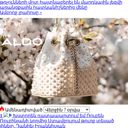
թռչունների մոտ հայտնաբերել են մարդկային լեզվի
առանցքային հատկանիշներից մեկը
Ամբողջ լրահոսը »
Ամենադիտված
1
Խստորեն դատապարտում եմ Ռուբեն
Ռուբինյանի կողմից Ստամբուլում թուրք տեսած
լինելը. Դանիել Իոաննիսյան