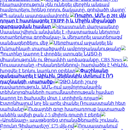
հնարավորություն չեն ունեցել վերջին անգամ
համբուրելու իրենց որդու ճակատը. զոհվածի մայրը՝
ՔՊ-ական պատգամավորին
Ռուբիո․ ԱՄՆ-ը 201 մլն
դոլար է հատկացրել TRIPP-ի և Միջին միջանցքի
զարգացման համար
Վրաստանի վարչապետը
Սաակաշվիլուն անվանել է «խայտառակ կեղտոտ
օտարերկրյա գործակալ» և մեղադրել պատերազմ
սանձազերծելու մեջ
Սերբիայում աջակցել են
Ուկրաինայի տարածքային ամբողջականությանը
Պուտինը կարող է փորձել ստուգել ՆԱՏՕ-ի
միասնությունն ու Թրամփի արձագանքը. CBS News
Ռուսաստանը «Իսկանդերներով» հարվածել է Կիևին․
խոցվել է երկու կարևոր օբյեկտ
Փաշինյանը
զանգահարել է Ալիևին. Զելենսկին մտնում է ՌԴ
դաշնակցի «տարածք»
ՉԹՕ-ների շուրջ
դավադրություն․ ԱՄՆ-ում այլմոլորակային
տեխնոլոգիաների ուսումնասիրության համար
կարող էր ծախսվել մոտ 1 տրիլիոն դոլար
Էստոնիայում կոչ են արել փակել Ռուսաստանի հետ
սահմանը
Ուգալդեի գոլը խաղադրույք կատարած
անձին ավելի քան 2,5 միլիոն ռուբլի է բերել
«Արսենալը» պայթեցրեց տրանսֆերային շուկան․
Բրունո Գիմարայեշը՝ £75 մլն-ով
Ռուսաստանում