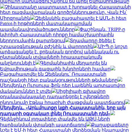
կարևոր նախազգուշացում են արել Եվրամիությանը
Չինաստանը պատրաստ է խորացնել Հայաստանի
հետ ռազմավարական գործընկերությունը․ Վան Ին՝
Միրզոյանին
Զելենսկին բացահայտել է ԱՄՆ-ի հետ
Patriot-ի հրթիռների մատակարարման
պայմանավորվածությունները
Փաշինյան․ TRIPP-ը
կփոխի Հայաստանի դիրքը համաշխարհային
ներդրումային քարտեզում
Տղամարդը ծեծել է
շտապօգնության բժշկին և վարորդին
ՄԻՊ-ը կոշտ
արձագանքել է․ քրեական գործով անձնական ու
ընտանեկան տվյալների հրապարակումն
անընդունելի է
Գերմանիային մեղադրել են
Եվրամիության գազային խնդիրների համար
Բացահայտվել են Զելենսկու՝ Ռուսաստանի
դաշնակցի հետ բանակցությունների թեմաները
Մեդվեդևը Ուրսուլա ֆոն դեր Լայենին արտասովոր
մականուններ է տվել
Սիցիլիայի գլխավոր
օդանավակայանը դադարեցրել է չվերթների
ընդունումը Էթնա հրաբխի ժայթքման պատճառով
Մեդվեդև․ «Արևմուտքը կլքի Հայաստանին, երբ այն
դադարի օգտակար լինել Ռուսաստանի դեմ»
Գելենջիկում լողափերը փակվել են ԱԹՍ-ների
հարձակման վտանգի պատճառով
Քաղաքագետը
նշել է ԵՄ-ի հետ Հայաստանի մերձեցման հնարավոր