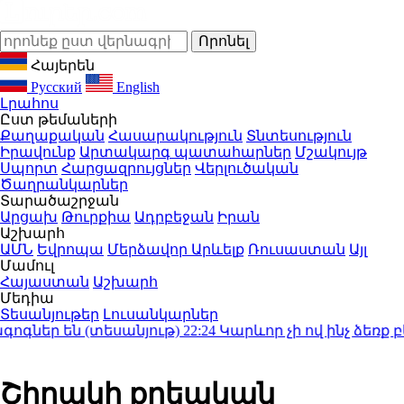
Հայերեն
Русский
English
Լրահոս
Ըստ թեմաների
Քաղաքական
Հասարակություն
Տնտեսություն
Իրավունք
Արտակարգ պատահարներ
Մշակույթ
Սպորտ
Հարցազրույցներ
Վերլուծական
Ծաղրանկարներ
Տարածաշրջան
Արցախ
Թուրքիա
Ադրբեջան
Իրան
Աշխարհ
ԱՄՆ
Եվրոպա
Մերձավոր Արևելք
Ռուսաստան
Այլ
Մամուլ
Հայաստան
Աշխարհ
Մեդիա
Տեսանյութեր
Լուսանկարներ
ներ են (տեսանյութ)
22:24
Կարևոր չի ով ինչ ձեռք բե
Շիրակի քրեական