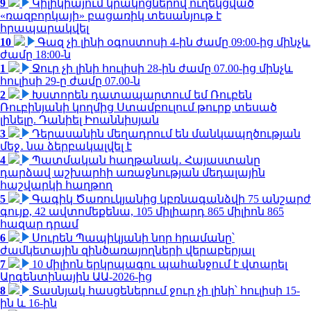
9
Կիլիկիայում կրակոցներով ուղեկցված
«ռազբորկայի» բացառիկ տեսանյութ է
հրապարակվել
10
Գազ չի լինի օգոստոսի 4-ին ժամը 09:00-ից մինչև
ժամը 18:00-ն
1
Ջուր չի լինի հուլիսի 28-ին ժամը 07.00-ից մինչև
հուլիսի 29-ը ժամը 07.00-ն
2
Խստորեն դատապարտում եմ Ռուբեն
Ռուբինյանի կողմից Ստամբուլում թուրք տեսած
լինելը. Դանիել Իոաննիսյան
3
Դերասանին մեղադրում են մանկապղծության
մեջ․ նա ձերբակալվել է
4
Պատմական հաղթանակ․ Հայաստանը
դարձավ աշխարհի առաջնության մեդալային
հաշվարկի հաղթող
5
Գագիկ Ծառուկյանից կբռնագանձվի 75 անշարժ
գույք, 42 ավտոմեքենա, 105 միլիարդ 865 միլիոն 865
հազար դրամ
6
Սուրեն Պապիկյանի նոր հրամանը՝
ժամկետային զինծառայողների վերաբերյալ
7
10 միլիոն երկրպագու պահանջում է վտարել
Արգենտինային ԱԱ-2026-ից
8
Տասնյակ հասցեներում ջուր չի լինի՝ հուլիսի 15-
ին և 16-ին