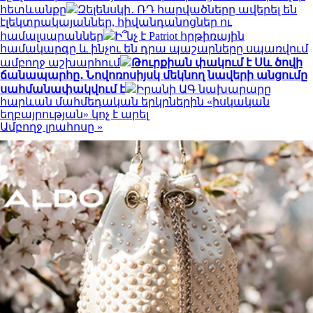
հետևանքը
Զելենսկի․ ՌԴ հարվածները ավերել են
էլեկտրակայաններ, հիվանդանոցներ ու
համալսարաններ
Ի՞նչ է Patriot հրթիռային
համակարգը և ինչու են դրա պաշարները սպառվում
ամբողջ աշխարհում
Թուրքիան փակում է Սև ծովի
ճանապարհը․ Նովոռոսիյսկ մեկնող նավերի անցումը
սահմանափակվում է
Իրանի ԱԳ նախարարը
հարևան մահմեդական երկրներին «իսկական
եղբայրության» կոչ է արել
Ամբողջ լրահոսը »