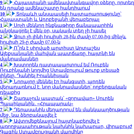
9
Հայաստանի ամենավտանգավոր օձերը. որտեղ
են դրանք ամենաշատը հանդիպում
10
Տոկաևի անսպասելի հայտարարությունը՝
Հայաստանի և Ադրբեջանի վերաբերյալ
1
Սոչի մեկնող ինքնաթիռը ճանապարհին
անցկացրել է մեկ օր, սակայն տեղ չի հասել
2
Ջուր չի լինի հուլիսի 28-ին ժամը 07.00-ից մինչև
հուլիսի 29-ը ժամը 07.00-ն
3
Ո՞րն է սիրված արտիստ Արտաշես
Ալեքսանյանի մահվան պատճառը. հայտնի են
մանրամասներ
4
Խստորեն դատապարտում եմ Ռուբեն
Ռուբինյանի կողմից Ստամբուլում թուրք տեսած
լինելը. Դանիել Իոաննիսյան
5
Նորայրը մեկնել էր հանգստի, արդեն
վերադառնում է. նոր մանրամասներ՝ ողբերգական
դեպքից
6
Շառաչուն ապտակ՝ «զորավար» Սուրեն
Պապիկյանին․ «Հրապարակ»
7
Դերասանին մեղադրում են մանկապղծության
մեջ․ նա ձերբակալվել է
8
Ավտոմեքենայում հայտնաբերվել է
առողջապահության նախկին նախարար, վիրաբույժ
Գագիկ Ստամբուլցյանի մարմինը