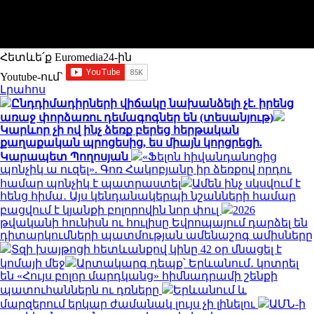
Հետևե՛ք Euromedia24-ին
Youtube-ում`
Լրահոս
Ընդդիմադիրների վիճակը նախանձելի չէ. իրենց
առաջ փորձառու դեմագոգներ են (տեսանյութ)
Կարևոր չի ով ինչ ձեռք բերեց հերթական
քաղաքական պրոցեսից, ես միայն կորցրեցի.
Կարապետ Պողոսյան
«Ֆելոն հիվանդանոցից
պոնչիկ ա ուզել». Գոռ Հակոբյանը իր ձեռքով որդու
համար պոնչիկ է պատրաստել
Ամեն ինչ սկսվում է
հենց հիմա․ Այս կենդանակերպի նշանների համար
բացվում է կյանքի բոլորովին նոր փուլ
2026
թվականի հունիսն ու հուլիսը Եվրոպայում դարձել են
դիտարկումների պատմության ամենաշոգ ամիսները
Տզի խայթոցի հետևանքով կինը 42 օր մնացել է
կոմայի մեջ
Արտակարգ դեպք՝ Երևանում․ կոտրել
են «Հույս բոլոր մարդկանց» հիմնադրամի շենքի
պատուհաններն ու դռները
Երևանում և
մարզերում երկար ժամանակ լույս չի լինելու
ԱՄՆ-ի