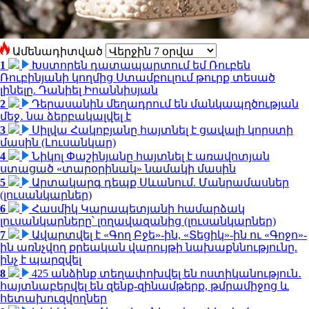
Ամենադիտված
1
Խստորեն դատապարտում եմ Ռուբեն
Ռուբինյանի կողմից Ստամբուլում թուրք տեսած
լինելը. Դանիել Իոաննիսյան
2
Դերասանին մեղադրում են մանկապղծության
մեջ․ նա ձերբակալվել է
3
Սիլվա Հակոբյանը հայտնել է ցավալի կորստի
մասին (Լուսանկար)
4
Նիկոլ Փաշինյանը հայտնել է առավոտյան
ստացած «տարօրինակ» նամակի մասին
5
Արտակարգ դեպք Սևանում. Մանրամասներ
(լուսանկարներ)
6
Հասմիկ Կարապետյանի համարձակ
լուսանկարները՝ լողավազանից (լուսանկարներ)
7
Ավարտվել է «Գող Բջե»-ին, «Տեցիկ»-ին ու «Գոջո»-
ին առնչվող քրեական վարույթի նախաքննությունը.
ինչ է պարզվել
8
425 անձինք տեղափոխվել են ոստիկանություն․
հայտնաբերվել են զենք-զինամթերք, թմրամիջոց և
հետախուզվողներ