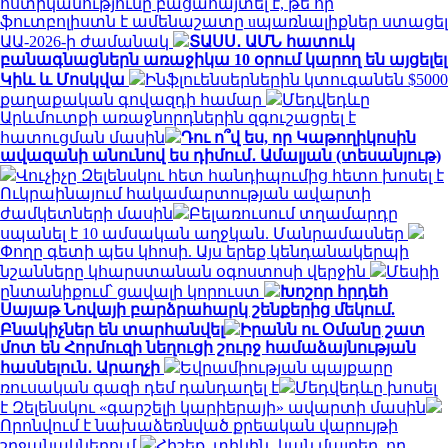
ոստիկանությունը բացահայտել է, թե որ
ֆուտբոլիստն է ամենաշատը uպառնալիքներ ստացել
ԱԱ-2026-ի ժամանակ
ՏԱՍՍ․ ԱՄՆ հատուկ
բանագնացներն առաջիկա 10 օրում կարող են այցելել
Կիև և Մոսկվա
Ինֆլուենսերներին կտուգանեն $5000
քաղաքական գովազդի համար
Մեդվեդևը
Արևմուտքի առաջնորդներին զգուշացրել է
հատուցման մասին
Դու ո՞վ ես, որ Կաթողիկոսին
ավազանի անունով ես դիմում․ Ամալյան (տեսանյութ)
Վուչիչը Զելենսկու հետ հանդիպումից հետո խոսել է
Ուկրաինայում հակամարտության ավարտի
ժամկետների մասին
Բելառուսում տղամարդը
սպանել է 10 ամսական աղջկան. Մանրամասներ
Փողը գետի պես կհոսի. Այս երեք կենդանակերպի
նշանները կհարստանան օգոստոսի վերջին
Մեսիի
ընտանիքում՝ ցավալի կորուստ
Խոշոր հրդեհ
Սայաթ Նովայի բարձրահարկ շենքերից մեկում.
Բնակիչներ են տարհանվել
Իրանն ու Օմանը շատ
մոտ են Հորմուզի նեղուցի շուրջ համաձայնության
հասնելուն․ Արաղչի
Եվրամիության պայքարը
ռուսական գազի դեմ դանդաղել է
Մեդվեդևը խոսել
է Զելենսկու «գարշելի կարիերայի» ավարտի մասին
Որոնվում է նախաձեռնված քրեական վարույթի
շրջանակներում
Հիշեք, տիկին․ կան մայրեր, որ