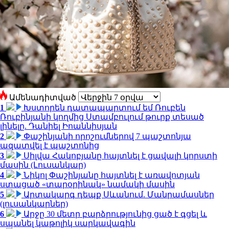
Ամենադիտված
1
Խստորեն դատապարտում եմ Ռուբեն
Ռուբինյանի կողմից Ստամբուլում թուրք տեսած
լինելը. Դանիել Իոաննիսյան
2
Փաշինյանի որոշումներով 7 պաշտոնյա
ազատվել է պաշտոնից
3
Սիլվա Հակոբյանը հայտնել է ցավալի կորստի
մասին (Լուսանկար)
4
Նիկոլ Փաշինյանը հայտնել է առավոտյան
ստացած «տարօրինակ» նամակի մասին
5
Արտակարգ դեպք Սևանում. Մանրամասներ
(լուսանկարներ)
6
Արջը 30 մետր բարձրությունից ցած է գցել և
սպանել կաթոլիկ սարկավագին