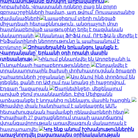
հարևանությամբ գտնվող աղբավայրում
Կոբախիձե. Վրաստանի դռները բաց են բոլոր
զբոսաշրջիկների համար, այդ թվում՝ Ռուսաստանից
ժամանածների
Լայպցիգում տեղի ունեցած
միջադեպի հետաքննություն․ անօդաչուի մոտ
հայտնաբերված պայթուցիկը եղել է ռազմական
մակարդակի
Սկանդալ ՖԻՖԱ-ում․ ՈՒԵՖԱ-ն մերժել է
Ինֆանտինոյի ներողությունը և պահպանում է
բոյկոտը
Զոհասեղանին երևանցու կյանքն է․
Վարդանյանը՝ Երևանի օդի որակի մասին
(տեսանյութ)
Կիևում քննարկվել են Ադրբեջանի և
Ուկրաինայի հարաբերությունները
Ընդլայնվել է
տրանսպորտային ծախսի փոխհատուցման ծրագրի
շահառուների շրջանակը
Այս ձևով ինձ փորձում են
լռեցնել, քանի որ ԱԺ-ում դա նրանց չի հաջողվում․
Էդգար Ղազարյան
Ծաղկեփնջեր, մեքենայում
արված ջերմ լուսանկարներ. Էլիզ Մելիքյանն
արձագանքել է կողակից ունենալու մասին հարցին
Թրամփը փակ հանդիպում է անցկացրել ԱՄՆ
հետախուզական համայնքի ղեկավարների հետ
Իտալիայի 27 քաղաքներում տապի պատճառով
վտանգավորության առավելագույն մակարդակ է
հայտարարվել
Կոչ ենք անում իշխանություններին
առաջնորդվել բացառապես օրինականության