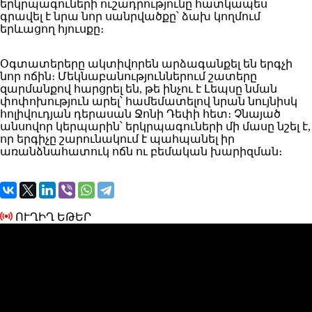
երկրպագուների ուշադրությունը հատկապես
գրավել է նրա նոր սանրվածքը՝ ձախ կողմում
երևացող հյուսքը։
Օգտատերերը ակտիվորեն արձագանքել են երգչի
նոր ոճին։ Մեկնաբանություններում շատերը
զարմանքով հարցրել են, թե ինչու է Լեպսը նման
փոփոխություն արել՝ համեմատելով նրան նույնիսկ
հոլիվուդյան դերասան Ջոնի Դեփի հետ։ Չնայած
անսովոր կերպարին՝ երկրպագուների մի մասը նշել է,
որ երգիչը շարունակում է պահպանել իր
առանձնահատուկ ոճն ու բեմական խարիզման։
ՈՒՂԻՂ ԵԹԵՐ