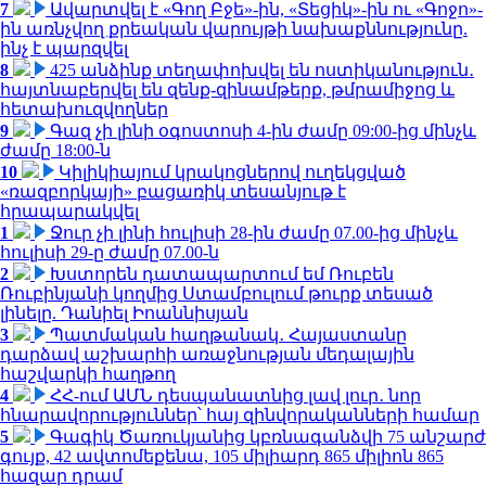
7
Ավարտվել է «Գող Բջե»-ին, «Տեցիկ»-ին ու «Գոջո»-
ին առնչվող քրեական վարույթի նախաքննությունը.
ինչ է պարզվել
8
425 անձինք տեղափոխվել են ոստիկանություն․
հայտնաբերվել են զենք-զինամթերք, թմրամիջոց և
հետախուզվողներ
9
Գազ չի լինի օգոստոսի 4-ին ժամը 09:00-ից մինչև
ժամը 18:00-ն
10
Կիլիկիայում կրակոցներով ուղեկցված
«ռազբորկայի» բացառիկ տեսանյութ է
հրապարակվել
1
Ջուր չի լինի հուլիսի 28-ին ժամը 07.00-ից մինչև
հուլիսի 29-ը ժամը 07.00-ն
2
Խստորեն դատապարտում եմ Ռուբեն
Ռուբինյանի կողմից Ստամբուլում թուրք տեսած
լինելը. Դանիել Իոաննիսյան
3
Պատմական հաղթանակ․ Հայաստանը
դարձավ աշխարհի առաջնության մեդալային
հաշվարկի հաղթող
4
ՀՀ-ում ԱՄՆ դեսպանատնից լավ լուր․ նոր
հնարավորություններ՝ հայ զինվորականների համար
5
Գագիկ Ծառուկյանից կբռնագանձվի 75 անշարժ
գույք, 42 ավտոմեքենա, 105 միլիարդ 865 միլիոն 865
հազար դրամ