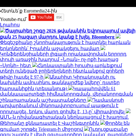
Հետևե՛ք Euromedia24-ին
Youtube-ում`
Լրահոս
Ծայրահեղ շոգը 2026 թվականին Եվրոպայում ավելի
քան 25 հազար մարդու կյանք է խլել. Bloomberg
Փեզեշքիանը շնորհակալություն է հայտնել հարևան
երկրներին՝ Իրանին աջակցելու համար
Կոնֆերենցիաների լիգայի որակավորման երրորդ
փուլի առաջին խաղում «Նոան» ոչ-ոքի խաղաց
«Սյոնի» հետ
Հնդկաստանի հյուսիս-արևելքում
տեղի ունեցած ջրհեղեղների հետևանքով զոհերի
թիվը հասել է 97-ի
Անահիտ Կիրակոսյանի ու
նախկին ամուսինու թանկարժեք նվերը՝ դստեր
հարսանիքին (տեսանյութ)
Կապահովվեն 61
մանկապարտեզի հիմնանորոգման, վերանորոգման
շինարարական աշխատանքները
Դամասկոսի
արվարձանում միկրոավտոբուսում պայթյուն է
որոտացել․ երկու մարդ զոհվել է, 13-ը՝ վիրավորվել
ԱՄՆ-ն դիվանագիտական ներկայացում է խաղում.
Թեհրանը քննադատել է Վաշինգտոնին
Փորձել են
գումար շորթել Telegram-ի միջոցով
Ուռուցքաբանը
զգուշացրել է վեյփ օգտագործող կանանց՝ քաղցկեղի