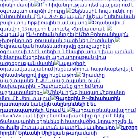
ռիսկի մասին
Ո՞ր հիվանդության դեմ պայքարում է
օգտակար սուրճի մրուրը
Զելենսկին հույս ունի, որ
Ուկրաինան մինչև 2027 թվականը կմշակի սեփական
բալիստիկ հրթիռային համակարգ
Օդանավում
գտնվող 13 ուղևոր է տուժել. Հնդկաստան
Հարավային Կորեան խնդրել է Մեծ Բրիտանիային
չխոչընդոտել ռուսական գազի ներմուծմանը
Եվրոպական հանձնաժողովը զգուշացրել է
օգոստոսի 12-ին տեղի ունենալիք արևի խավարման
էլեկտրաէներգիայի արտադրության վրա
ազդեցության մասին
Լայպցիգի
օդանավակայանում ինքնաթիռում հայտնաբերվել է
զինամթերքով լիքը ինքնաթիռ
Թրամփը
պաշտպանել է ԱՄՆ պաշտպանության
նախարարին․ «Չափազանց գոհ եմ նրա
աշխատանքից»
Մինչև հինգ հազար միգրանտ
մնում է Սեուտայում
Գարեգին Բ Վեփահառին
դատարան կանչելն անընդունելի է եւ
դատապարտելի. Արամ Ա
Գարգառ բնակավայրում
«KamAZ» մակնիշի բետոնախառնիչը դուրս է եկել
ճանապարհի երթևեկելի հատվածից, կողաշրջվել և
բшխվել մոտակա տան պատին․ կա վիրшվոր
Խոշոր
հրդեհ՝ Երևանի Սիլիկյան թաղամասի