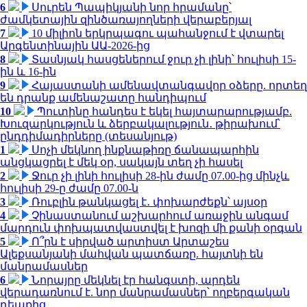
6
Սուրեն Պապիկյանի նոր հրամանը՝
ժամկետային զինծառայողների վերաբերյալ
7
10 միլիոն երկրպագու պահանջում է վտարել
Արգենտինային ԱԱ-2026-ից
8
Տասնյակ հասցեներում ջուր չի լինի՝ հուլիսի 15-
ին և 16-ին
9
Հայաստանի ամենավտանգավոր օձերը. որտեղ
են դրանք ամենաշատը հանդիպում
10
Պուտինը հանդես է եկել հայտարարությամբ.
Խուզարկություն և ձերբակալություն․ թիրախում՝
ընդդիմադիրները (տեսանյութ)
1
Սոչի մեկնող ինքնաթիռը ճանապարհին
անցկացրել է մեկ օր, սակայն տեղ չի հասել
2
Ջուր չի լինի հուլիսի 28-ին ժամը 07.00-ից մինչև
հուլիսի 29-ը ժամը 07.00-ն
3
Ռուբլին թանկացել է․ փոխարժեքն՝ այսօր
4
Չինաստանում աշխարհում առաջին անգամ
մարդուն փոխպատվաստվել է խոզի մի քանի օրգան
5
Ո՞րն է սիրված արտիստ Արտաշես
Ալեքսանյանի մահվան պատճառը. հայտնի են
մանրամասներ
6
Նորայրը մեկնել էր հանգստի, արդեն
վերադառնում է. նոր մանրամասներ՝ ողբերգական
դեպքից