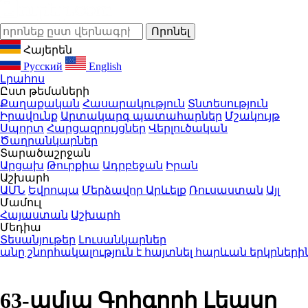
Հայերեն
Русский
English
Լրահոս
Ըստ թեմաների
Քաղաքական
Հասարակություն
Տնտեսություն
Իրավունք
Արտակարգ պատահարներ
Մշակույթ
Սպորտ
Հարցազրույցներ
Վերլուծական
Ծաղրանկարներ
Տարածաշրջան
Արցախ
Թուրքիա
Ադրբեջան
Իրան
Աշխարհ
ԱՄՆ
Եվրոպա
Մերձավոր Արևելք
Ռուսաստան
Այլ
Մամուլ
Հայաստան
Աշխարհ
Մեդիա
Տեսանյութեր
Լուսանկարներ
շնորհակալություն է հայտնել հարևան երկրներին՝ 
63-ամյա Գրիգորի Լեպսը