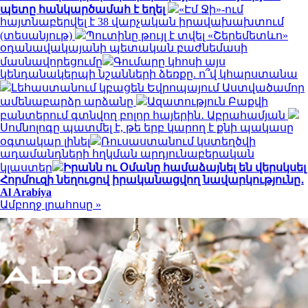
պետը հանկարծամահ է եղել
«Էմ Ջի»-ում
հայտնաբերվել է 38 վարչական իրավախախտում
(տեսանյութ)
Պուտինը թույլ է տվել «Շերեմետևո»
օդանավակայանի պետական բաժնեմասի
մասնավորեցումը
Գումարը կհոսի այս
կենդանակերպի նշանների ձեռքը. ո՞վ կհարստանա
Լեհաստանում կբացեն Եվրոպայում Աստվածամոր
ամենաբարձր արձանը
Ազատություն Բաքվի
բանտերում գտնվող բոլոր հայերին․ Աբրահամյան
Սոմնոլոգը պատմել է, թե երբ կարող է քնի պակասը
օգտակար լինել
Ռուսաստանում կստեղծվի
ադամանդների հղկման արդյունաբերական
կլաստեր
Իրանն ու Օմանը համաձայնել են վերսկսել
Հորմուզի նեղուցով իրականացվող նավարկությունը․
Al Arabiya
Ամբողջ լրահոսը »