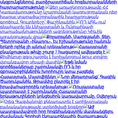
սկզբունքներով. բարձրաստիճան հոգեւորականների
հայտարարությունը
Ձեր առաջնորդությամբ ՀՀ
Կառավարությունը կշարունակի կառուցողական դեր
խաղալ տարածաշրջանային խաղաղության
գործում. Գուտերեշը՝ Փաշինյանին
ՌԴ ԱԳՆ-ում
գնահատել են Լեհաստանի և Ուկրաինայի
տարաձայնությունների ազդեցությունը Կիևին
աջակցության վրա
Քոչարյանի, Սարգսյանի, Տեր-
Պետրոսյանի «ինադու». էս իշխանությունը հանուն
երկրի ոչինչ չի անում (տեսանյութ)
Հայաստանի
բնակչության թիվը շուրջ 7 հազարով ավելացել է
Քիմիկոսը զգուշացրել է խոհանոցում թույլ տրվող
վտանգավոր սխալի մասին
Եթե նման
գործելակերպը շարունակվի ՌԴ-ն իր
զբոսաշրջիկներին խորհուրդ կտա չայցելել
Հայաստան. Մատվիենկո
Նոր մեղադրանք՝ Գագիկ
Ծառուկյանին. Թրամփը ընտրել է իր
իրավահաջորդին (տեսանյութ)
Ռուսաստանը
պատրաստ է շարունակել Հայաստանի
երկաթուղիների կոնցեսիոն կառավարումը. Օվերչուկ
Օլեգ Գազմանովը քննադատել է արհեստական
բանականությամբ ստեղծված երգերը
ԱԺ
պատգամավորի հոր հոգեհանգստին մասնակցելու
ժամանակ Գորիսի էկոպարեկային ծառայության