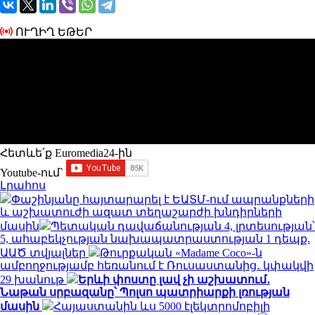
ՈՒՂԻՂ ԵԹԵՐ
Հետևե՛ք Euromedia24-ին
Youtube-ում`
Լրահոս
Փաշինյանը հայտարարել է ԵԱՏՄ-ում ապրանքների
և աշխատուժի ազատ տեղաշարժի խնդիրների
մասին
Պետական դավաճանության 4, լրտեսության՝
5, ահաբեկչության նախապատրաստության 1 դեպք.
ԱԱԾ տվյալներ
Թուրքական «Madame Coco»-ն
ամբողջությամբ հեռանում է Ռուսաստանից․ կփակվի
29 խանութ
Երևի փոստը լավ չի աշխատում․
Նաթան սրբազանը՝ Պոլսո պատրիարքի լռության
մասին
Հայաստանին ևս 5000 էլեկտրոմոբիլի