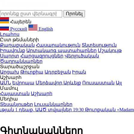
Հայերեն
Русский
English
Լրահոս
Ըստ թեմաների
Քաղաքական
Հասարակություն
Տնտեսություն
Իրավունք
Արտակարգ պատահարներ
Մշակույթ
Սպորտ
Հարցազրույցներ
Վերլուծական
Ծաղրանկարներ
Տարածաշրջան
Արցախ
Թուրքիա
Ադրբեջան
Իրան
Աշխարհ
ԱՄՆ
Եվրոպա
Մերձավոր Արևելք
Ռուսաստան
Այլ
Մամուլ
Հայաստան
Աշխարհ
Մեդիա
Տեսանյութեր
Լուսանկարներ
 1 դեպք. ԱԱԾ տվյալներ
19:30
Թուրքական «Madame Co
Գիտնականները