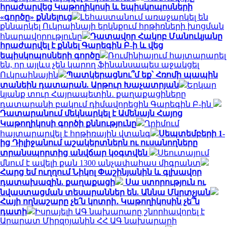
հրաժարվեց Կաթողիկոսի և եպիսկոպոսների
«գործը» քննելուց
Լեհաստանում առաջարկել են
քննարկել Ուկրաինայի երկնքում հրթիռների խոցման
հնարավորությունը
Դատավոր Հակոբ Մանուկյանը
հրաժարվել է քննել Գարեգին Բ-ի և վեց
եպիսկոպոսների գործը
Ռումինիայում հայտարարել
են, որ այլևս չեն կարող ֆինանսապես աջակցել
Ուկրաինային
Պատկերացնու՞մ եք՝ Հռոմի պապին
տանեին դատարան. Արթուր Խաչատրյան
Երկար
կյանք տուր Հայրապետին․ քաղաքացիները
դատարանի բակում դիմավորեցին Գարեգին Բ-ին
Դատարանում մեկնարկել է Ամենայն Հայոց
Կաթողիկոսի գործի քննությունը
Ղրիմում
հայտարարվել է հրթիռային վտանգ
Սեպտեմբերի 1-
ից Դիլիջանում աշակերտներն ու ուսանողները
տրանսպորտից անվճար կօգտվեն
Սեուտայում
մնում է ավելի քան 1300 անչափահաս միգրանտ
Հարց եմ ուղղում Նիկոլ Փաշինյանին և գլխավոր
դատախազին. քաղաքացի
Սա ստորություն ու
նվաստացման տեսարաններ են. Աննա Մկրտչյան
Հայի ողնաշարը չե՛ն կոտրի․ Կաթողիկոսին չե՞ն
դատի
Իսրայելի ԱԳ նախարարը շնորհավորել է
Արարատ Միրզոյանին ՀՀ ԱԳ նախարարի