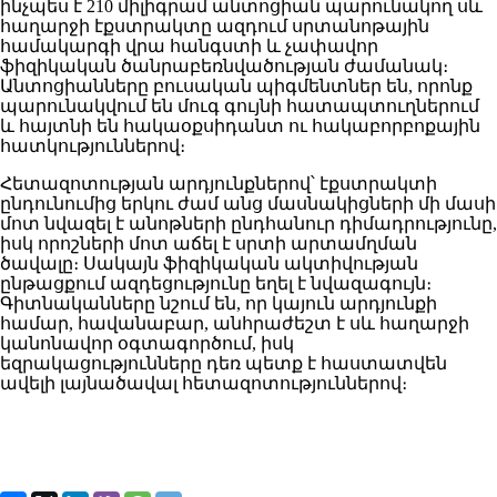
ինչպես է 210 միլիգրամ անտոցիան պարունակող սև
հաղարջի էքստրակտը ազդում սրտանոթային
համակարգի վրա հանգստի և չափավոր
ֆիզիկական ծանրաբեռնվածության ժամանակ։
Անտոցիանները բուսական պիգմենտներ են, որոնք
պարունակվում են մուգ գույնի հատապտուղներում
և հայտնի են հակաօքսիդանտ ու հակաբորբոքային
հատկություններով։
Հետազոտության արդյունքներով՝ էքստրակտի
ընդունումից երկու ժամ անց մասնակիցների մի մասի
մոտ նվազել է անոթների ընդհանուր դիմադրությունը,
իսկ որոշների մոտ աճել է սրտի արտամղման
ծավալը։ Սակայն ֆիզիկական ակտիվության
ընթացքում ազդեցությունը եղել է նվազագույն։
Գիտնականները նշում են, որ կայուն արդյունքի
համար, հավանաբար, անհրաժեշտ է սև հաղարջի
կանոնավոր օգտագործում, իսկ
եզրակացությունները դեռ պետք է հաստատվեն
ավելի լայնածավալ հետազոտություններով։