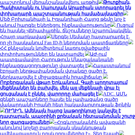
պաշտոնում վերանշանակվելու առթիվ
Թուրքիան,
Պակիստանն ու Սաուդյան Արաբիան ստորագրել են
փոխադարձ պաշտպանության համաձայնագիր
Մեծ Բրիտանիայի և Իռլանդիայի Հայոց թեմը կոչ է
անում հարգել Եկեղեցու ինքնավարությունը
Ուզում
են հասնել Վեհափառին․ ճնշումները կշարունակվեն․
Հրայր սարկավագ
Սերգեյ Սեմակը հայտարարել է,
որ չի հասկանում Fan ID-ի ներդրման պատճառները
ՀՀ քննչական կոմիտեում կառուցվածքային
փոփոխություններ են կատարվել
ԱԺ-ում
պատգամավոր Հարություն Մնացականյանի
ինքնազգացողությունը վատացել է
Հայաստանում
էբոլայի ներթափանցման վտանգը ցածր է․
ներկայացվել է միջազգային իրավիճակը
Ողբերգական վթար Երևանում․ Գայի պողոտայում
մեքենաներ են բախվել, մեկ այլ մեքենայի վրա էլ
ցուցանակ է ընկել. վարորդը մահացել է
ADC. ԱՄՆ
զենքի պաշարները հասել են չափազանց ցածր
մակարդակի Իրանի հետ հակամարտության ֆոնին
ՈՒՂԻՂ․ Ամենայն հայոց կաթողիկոսը կանչվել է
դատարան. ապօրինի քրեական հետապնդման շուրջ
նոր զարգացումներ
«Հոգևորականին ավազանի
անունով կոչելը բարոյական սնանկության
ամենացայտուն դրսևորումներից է». Տեր Եսայի