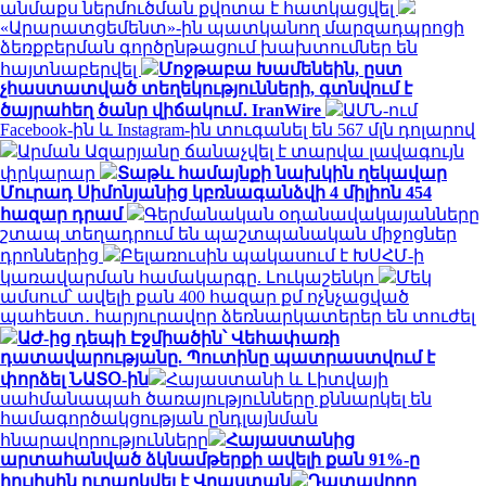
անմաքս ներմուծման քվոտա է հատկացվել
«Արարատցեմենտ»-ին պատկանող մարզադպրոցի
ձեռքբերման գործընթացում խախտումներ են
հայտնաբերվել
Մոջթաբա Խամենեին, ըստ
չհաստատված տեղեկությունների, գտնվում է
ծայրահեղ ծանր վիճակում․ IranWire
ԱՄՆ-ում
Facebook-ին և Instagram-ին տուգանել են 567 մլն դոլարով
Արման Ազարյանը ճանաչվել է տարվա լավագույն
փրկարար
Տաթև համայնքի նախկին ղեկավար
Մուրադ Սիմոնյանից կբռնագանձվի 4 միլիոն 454
հազար դրամ
Գերմանական օդանավակայանները
շտապ տեղադրում են պաշտպանական միջոցներ
դրոններից
Բելառուսին պակասում է ԽՍՀՄ-ի
կառավարման համակարգը. Լուկաշենկո
Մեկ
ամսում՝ ավելի քան 400 հազար քմ ոչնչացված
պահեստ․ հարյուրավոր ձեռնարկատերեր են տուժել
ԱԺ-ից դեպի Էջմիածին՝ Վեհափառի
դատավարությանը. Պուտինը պատրաստվում է
փորձել ՆԱՏՕ-ին
Հայաստանի և Լիտվայի
սահմանապահ ծառայությունները քննարկել են
համագործակցության ընդլայնման
հնարավորությունները
Հայաստանից
արտահանված ձկնամթերքի ավելի քան 91%-ը
հուլիսին ուղարկվել է Վրաստան
Դատավորը