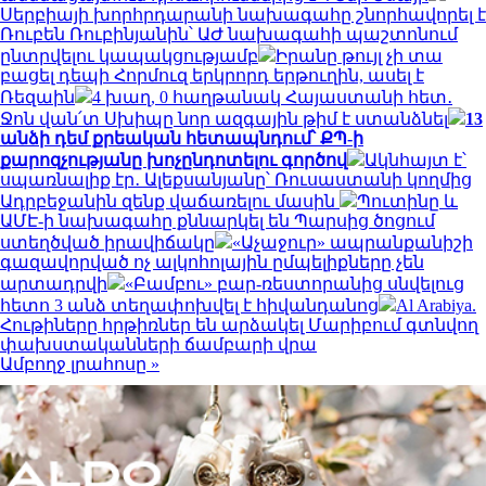
Սերբիայի խորհրդարանի նախագահը շնորհավորել է
Ռուբեն Ռուբինյանին՝ ԱԺ նախագահի պաշտոնում
ընտրվելու կապակցությամբ
Իրանը թույլ չի տա
բացել դեպի Հորմուզ երկրորդ երթուղին, ասել է
Ռեզաին
4 խաղ, 0 հաղթանակ Հայաստանի հետ․
Ջոն վան՛տ Սխիպը նոր ազգային թիմ է ստանձնել
13
անձի դեմ քրեական հետապնդում՝ ՔՊ-ի
քարոզչությանը խոչընդոտելու գործով
Ակնհայտ է՝
սպառնալիք էր․ Ալեքսանյանը՝ Ռուսաստանի կողմից
Ադրբեջանին զենք վաճառելու մասին
Պուտինը և
ԱՄԷ-ի նախագահը քննարկել են Պարսից ծոցում
ստեղծված իրավիճակը
«Աչաջուր» ապրանքանիշի
գազավորված ոչ ալկոհոլային ըմպելիքները չեն
արտադրվի
«Բամբու» բար-ռեստորանից սնվելուց
հետո 3 անձ տեղափոխվել է հիվանդանոց
Al Arabiya.
Հութիները հրթիռներ են արձակել Մարիբում գտնվող
փախստականների ճամբարի վրա
Ամբողջ լրահոսը »