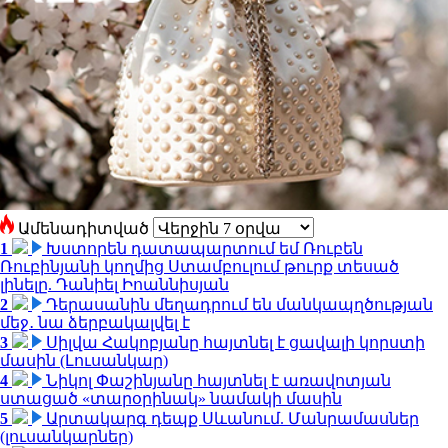
Ամենադիտված
1
Խստորեն դատապարտում եմ Ռուբեն
Ռուբինյանի կողմից Ստամբուլում թուրք տեսած
լինելը. Դանիել Իոաննիսյան
2
Դերասանին մեղադրում են մանկապղծության
մեջ․ նա ձերբակալվել է
3
Սիլվա Հակոբյանը հայտնել է ցավալի կորստի
մասին (Լուսանկար)
4
Նիկոլ Փաշինյանը հայտնել է առավոտյան
ստացած «տարօրինակ» նամակի մասին
5
Արտակարգ դեպք Սևանում. Մանրամասներ
(լուսանկարներ)