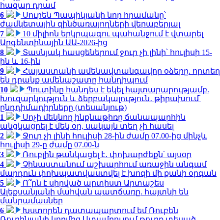
հազար դրամ
6
Սուրեն Պապիկյանի նոր հրամանը՝
ժամկետային զինծառայողների վերաբերյալ
7
10 միլիոն երկրպագու պահանջում է վտարել
Արգենտինային ԱԱ-2026-ից
8
Տասնյակ հասցեներում ջուր չի լինի՝ հուլիսի 15-
ին և 16-ին
9
Հայաստանի ամենավտանգավոր օձերը. որտեղ
են դրանք ամենաշատը հանդիպում
10
Պուտինը հանդես է եկել հայտարարությամբ.
Խուզարկություն և ձերբակալություն․ թիրախում՝
ընդդիմադիրները (տեսանյութ)
1
Սոչի մեկնող ինքնաթիռը ճանապարհին
անցկացրել է մեկ օր, սակայն տեղ չի հասել
2
Ջուր չի լինի հուլիսի 28-ին ժամը 07.00-ից մինչև
հուլիսի 29-ը ժամը 07.00-ն
3
Ռուբլին թանկացել է․ փոխարժեքն՝ այսօր
4
Չինաստանում աշխարհում առաջին անգամ
մարդուն փոխպատվաստվել է խոզի մի քանի օրգան
5
Ո՞րն է սիրված արտիստ Արտաշես
Ալեքսանյանի մահվան պատճառը. հայտնի են
մանրամասներ
6
Խստորեն դատապարտում եմ Ռուբեն
Ռուբինյանի կողմից Ստամբուլում թուրք տեսած