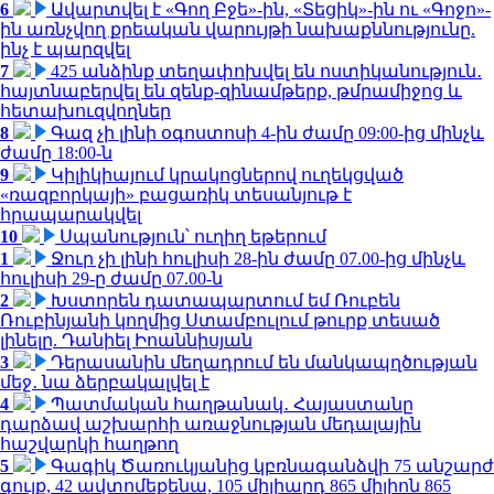
6
Ավարտվել է «Գող Բջե»-ին, «Տեցիկ»-ին ու «Գոջո»-
ին առնչվող քրեական վարույթի նախաքննությունը.
ինչ է պարզվել
7
425 անձինք տեղափոխվել են ոստիկանություն․
հայտնաբերվել են զենք-զինամթերք, թմրամիջոց և
հետախուզվողներ
8
Գազ չի լինի օգոստոսի 4-ին ժամը 09:00-ից մինչև
ժամը 18:00-ն
9
Կիլիկիայում կրակոցներով ուղեկցված
«ռազբորկայի» բացառիկ տեսանյութ է
հրապարակվել
10
Սպանություն՝ ուղիղ եթերում
1
Ջուր չի լինի հուլիսի 28-ին ժամը 07.00-ից մինչև
հուլիսի 29-ը ժամը 07.00-ն
2
Խստորեն դատապարտում եմ Ռուբեն
Ռուբինյանի կողմից Ստամբուլում թուրք տեսած
լինելը. Դանիել Իոաննիսյան
3
Դերասանին մեղադրում են մանկապղծության
մեջ․ նա ձերբակալվել է
4
Պատմական հաղթանակ․ Հայաստանը
դարձավ աշխարհի առաջնության մեդալային
հաշվարկի հաղթող
5
Գագիկ Ծառուկյանից կբռնագանձվի 75 անշարժ
գույք, 42 ավտոմեքենա, 105 միլիարդ 865 միլիոն 865