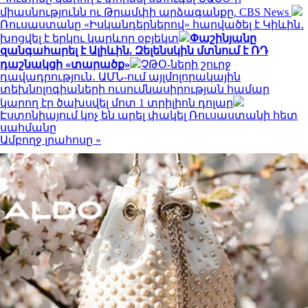
միասնությունն ու Թրամփի արձագանքը. CBS News
Ռուսաստանը «Իսկանդերներով» հարվածել է Կիևին․
խոցվել է երկու կարևոր օբյեկտ
Փաշինյանը
զանգահարել է Ալիևին. Զելենսկին մտնում է ՌԴ
դաշնակցի «տարածք»
ՉԹՕ-ների շուրջ
դավադրություն․ ԱՄՆ-ում այլմոլորակային
տեխնոլոգիաների ուսումնասիրության համար
կարող էր ծախսվել մոտ 1 տրիլիոն դոլար
Էստոնիայում կոչ են արել փակել Ռուսաստանի հետ
սահմանը
Ամբողջ լրահոսը »