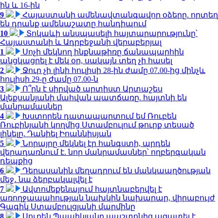
ին և 16-ին
9
Հայաստանի ամենավտանգավոր օձերը. որտեղ
են դրանք ամենաշատը հանդիպում
10
Տոկաևի անսպասելի հայտարարությունը՝
Հայաստանի և Ադրբեջանի վերաբերյալ
1
Սոչի մեկնող ինքնաթիռը ճանապարհին
անցկացրել է մեկ օր, սակայն տեղ չի հասել
2
Ջուր չի լինի հուլիսի 28-ին ժամը 07.00-ից մինչև
հուլիսի 29-ը ժամը 07.00-ն
3
Ո՞րն է սիրված արտիստ Արտաշես
Ալեքսանյանի մահվան պատճառը. հայտնի են
մանրամասներ
4
Խստորեն դատապարտում եմ Ռուբեն
Ռուբինյանի կողմից Ստամբուլում թուրք տեսած
լինելը. Դանիել Իոաննիսյան
5
Նորայրը մեկնել էր հանգստի, արդեն
վերադառնում է. նոր մանրամասներ՝ ողբերգական
դեպքից
6
Դերասանին մեղադրում են մանկապղծության
մեջ․ նա ձերբակալվել է
7
Ավտոմեքենայում հայտնաբերվել է
առողջապահության նախկին նախարար, վիրաբույժ
Գագիկ Ստամբուլցյանի մարմինը
8
Սուրեն Պապիկյանը պաշտոնից ազատել է