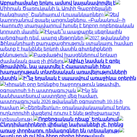
Աբրահամյանը երկու ամսով կալանավորվել է
Միհրան Ծառուկյանի և Արփի Գաբրիելյանի
հանգիստը՝ Շանհայում (Լուսանկարներ)
Չեմ
կարողանում զսպել արցունքներս. «Բանակում»-ի
Վարուժը տաղավարում խոսել է եղբոր ողբերգական
կորստի մասին
Ինչպե՞ս պայքարել սեզոնային
ալերգիայի դեմ. պարզ մեթոդներ
2027 թվականից
Ֆինլանդիայի քաղաքացիություն ստանալու համար
պետք է հանձնել երկրի մասին գիտելիքների
քննություն
Բազմաթիվ հասցեներում երկար
ժամանակ գազ չի լինելու
Ալիևը նամակ է գրել
Թրամփին․ նա պատմել է Հայաստանի հետ
խաղաղության տնտեսական առավելությունների
մասին
Ի՞նչ եղանակ է սպասվում առաջիկա օրերին
Կիրակի օրը երկնքից հաջողություն կթափվի․
օգոստոսի 9-ի աստղագուշակ
Ինչ են
կանխատեսում աստղերը մեզ համար.
աստղագուշակ 2026 թվականի օգոստոսի 10-16-ի
համար
«Շերեմետևո» օդանավակայանում երկու
ուղևորուհի վազելով դուրս է եկել թռիչքադաշտ
(տեսանյութ)
Ողբերգական դեպք՝ Երևանում
Ընդդիմադիրների վիճակը նախանձելի չէ. իրենց
առաջ փորձառու դեմագոգներ են (տեսանյութ)
Կարևոր չի ով ինչ ձեռք բերեց հերթական