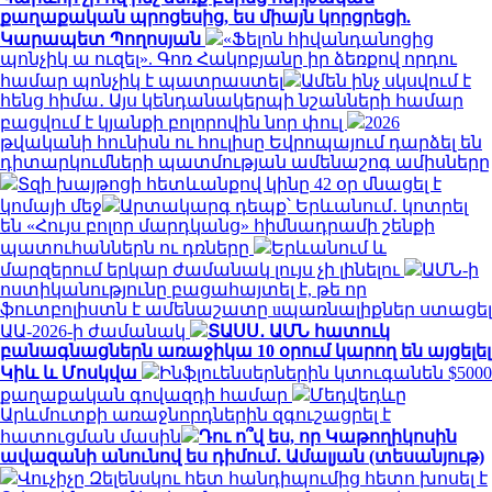
քաղաքական պրոցեսից, ես միայն կորցրեցի.
Կարապետ Պողոսյան
«Ֆելոն հիվանդանոցից
պոնչիկ ա ուզել». Գոռ Հակոբյանը իր ձեռքով որդու
համար պոնչիկ է պատրաստել
Ամեն ինչ սկսվում է
հենց հիմա․ Այս կենդանակերպի նշանների համար
բացվում է կյանքի բոլորովին նոր փուլ
2026
թվականի հունիսն ու հուլիսը Եվրոպայում դարձել են
դիտարկումների պատմության ամենաշոգ ամիսները
Տզի խայթոցի հետևանքով կինը 42 օր մնացել է
կոմայի մեջ
Արտակարգ դեպք՝ Երևանում․ կոտրել
են «Հույս բոլոր մարդկանց» հիմնադրամի շենքի
պատուհաններն ու դռները
Երևանում և
մարզերում երկար ժամանակ լույս չի լինելու
ԱՄՆ-ի
ոստիկանությունը բացահայտել է, թե որ
ֆուտբոլիստն է ամենաշատը uպառնալիքներ ստացել
ԱԱ-2026-ի ժամանակ
ՏԱՍՍ․ ԱՄՆ հատուկ
բանագնացներն առաջիկա 10 օրում կարող են այցելել
Կիև և Մոսկվա
Ինֆլուենսերներին կտուգանեն $5000
քաղաքական գովազդի համար
Մեդվեդևը
Արևմուտքի առաջնորդներին զգուշացրել է
հատուցման մասին
Դու ո՞վ ես, որ Կաթողիկոսին
ավազանի անունով ես դիմում․ Ամալյան (տեսանյութ)
Վուչիչը Զելենսկու հետ հանդիպումից հետո խոսել է