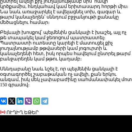
ընտրել ավելի քիչ յուղայնությամբ միս՝ հավի
կրծքամիս, հնդկահավ կամ երիտասարդ հորթի միս։
Նա նաև առաջարկել է ավելացնել սոխ, գազար և
թարմ կանաչեղեն՝ սննդում բջջանյութի քանակը
մեծացնելու համար։
Բելևայի խոսքով՝ պելմենին ցանկալի է խաշել, այլ ոչ
թե տապակել կամ ջեռոցում պատրաստել։
Պատրաստի ուտեստը կարելի է մատուցել քիչ
յուղայնությամբ թթվասերի կամ յոգուրտի և
կանաչեղենի հետ, իսկ որպես հավելում ընտրել թարմ
բանջարեղեն կամ թթու կաղամբ։
Սննդաբանը նաև նշել է, որ պելմենին ցանկալի է
օգտագործել շաբաթական ոչ ավելի, քան երկու
անգամ, իսկ մեկ չափաբաժինը սահմանափակել մոտ
150 գրամով։
ՈՒՂԻՂ ԵԹԵՐ