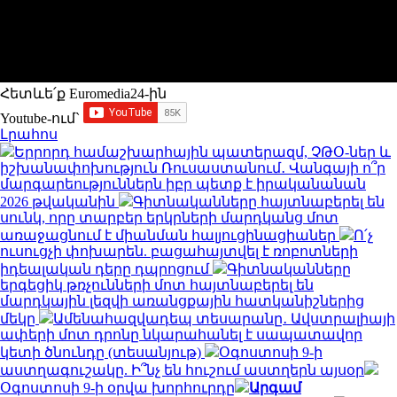
Հետևե՛ք Euromedia24-ին
Youtube-ում`
Լրահոս
Երրորդ համաշխարհային պատերազմ, ՉԹՕ-ներ և
իշխանափոխություն Ռուսաստանում․ Վանգայի ո՞ր
մարգարեություններն իբր պետք է իրականանան
2026 թվականին
Գիտնականները հայտնաբերել են
սունկ, որը տարբեր երկրների մարդկանց մոտ
առաջացնում է միանման հալյուցինացիաներ
Ո՛չ
ուսուցչի փոխարեն. բացահայտվել է ռոբոտների
իդեալական դերը դպրոցում
Գիտնականները
երգեցիկ թռչունների մոտ հայտնաբերել են
մարդկային լեզվի առանցքային հատկանիշներից
մեկը
Ամենահազվադեպ տեսարանը․ Ավստրալիայի
ափերի մոտ դրոնը նկարահանել է սապատավոր
կետի ծնունդը (տեսանյութ)
Օգոստոսի 9-ի
աստղագուշակը. Ի՞նչ են հուշում աստղերն այսօր
Օգոստոսի 9-ի օրվա խորհուրդը
Արգամ