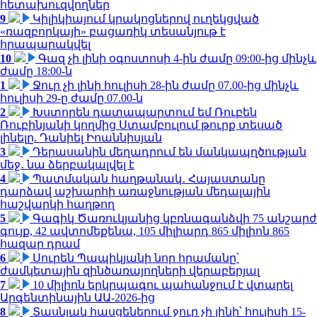
հետախուզվողներ
9
Կիլիկիայում կրակոցներով ուղեկցված
«ռազբորկայի» բացառիկ տեսանյութ է
հրապարակվել
10
Գազ չի լինի օգոստոսի 4-ին ժամը 09:00-ից մինչև
ժամը 18:00-ն
1
Ջուր չի լինի հուլիսի 28-ին ժամը 07.00-ից մինչև
հուլիսի 29-ը ժամը 07.00-ն
2
Խստորեն դատապարտում եմ Ռուբեն
Ռուբինյանի կողմից Ստամբուլում թուրք տեսած
լինելը. Դանիել Իոաննիսյան
3
Դերասանին մեղադրում են մանկապղծության
մեջ․ նա ձերբակալվել է
4
Պատմական հաղթանակ․ Հայաստանը
դարձավ աշխարհի առաջնության մեդալային
հաշվարկի հաղթող
5
Գագիկ Ծառուկյանից կբռնագանձվի 75 անշարժ
գույք, 42 ավտոմեքենա, 105 միլիարդ 865 միլիոն 865
հազար դրամ
6
Սուրեն Պապիկյանի նոր հրամանը՝
ժամկետային զինծառայողների վերաբերյալ
7
10 միլիոն երկրպագու պահանջում է վտարել
Արգենտինային ԱԱ-2026-ից
8
Տասնյակ հասցեներում ջուր չի լինի՝ հուլիսի 15-