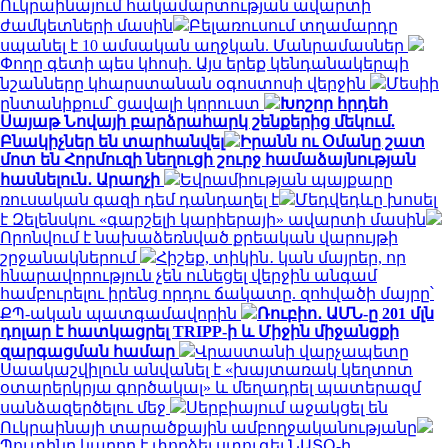
Ուկրաինայում հակամարտության ավարտի
ժամկետների մասին
Բելառուսում տղամարդը
սպանել է 10 ամսական աղջկան. Մանրամասներ
Փողը գետի պես կհոսի. Այս երեք կենդանակերպի
նշանները կհարստանան օգոստոսի վերջին
Մեսիի
ընտանիքում՝ ցավալի կորուստ
Խոշոր հրդեհ
Սայաթ Նովայի բարձրահարկ շենքերից մեկում.
Բնակիչներ են տարհանվել
Իրանն ու Օմանը շատ
մոտ են Հորմուզի նեղուցի շուրջ համաձայնության
հասնելուն․ Արաղչի
Եվրամիության պայքարը
ռուսական գազի դեմ դանդաղել է
Մեդվեդևը խոսել
է Զելենսկու «գարշելի կարիերայի» ավարտի մասին
Որոնվում է նախաձեռնված քրեական վարույթի
շրջանակներում
Հիշեք, տիկին․ կան մայրեր, որ
հնարավորություն չեն ունեցել վերջին անգամ
համբուրելու իրենց որդու ճակատը. զոհվածի մայրը՝
ՔՊ-ական պատգամավորին
Ռուբիո․ ԱՄՆ-ը 201 մլն
դոլար է հատկացրել TRIPP-ի և Միջին միջանցքի
զարգացման համար
Վրաստանի վարչապետը
Սաակաշվիլուն անվանել է «խայտառակ կեղտոտ
օտարերկրյա գործակալ» և մեղադրել պատերազմ
սանձազերծելու մեջ
Սերբիայում աջակցել են
Ուկրաինայի տարածքային ամբողջականությանը
Պուտինը կարող է փորձել ստուգել ՆԱՏՕ-ի