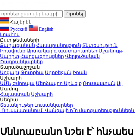
Հայերեն
Русский
English
Լրահոս
Ըստ թեմաների
Քաղաքական
Հասարակություն
Տնտեսություն
Իրավունք
Արտակարգ պատահարներ
Մշակույթ
Սպորտ
Հարցազրույցներ
Վերլուծական
Ծաղրանկարներ
Տարածաշրջան
Արցախ
Թուրքիա
Ադրբեջան
Իրան
Աշխարհ
ԱՄՆ
Եվրոպա
Մերձավոր Արևելք
Ռուսաստան
Այլ
Մամուլ
Հայաստան
Աշխարհ
Մեդիա
Տեսանյութեր
Լուսանկարներ
սաստանում․ Վանգայի ո՞ր մարգարեություններն իբ
Սննդաբանը նշել է՝ ինչպես