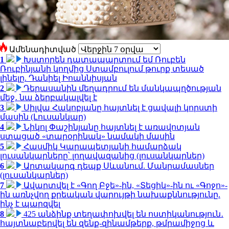
Ամենադիտված
1
Խստորեն դատապարտում եմ Ռուբեն
Ռուբինյանի կողմից Ստամբուլում թուրք տեսած
լինելը. Դանիել Իոաննիսյան
2
Դերասանին մեղադրում են մանկապղծության
մեջ․ նա ձերբակալվել է
3
Սիլվա Հակոբյանը հայտնել է ցավալի կորստի
մասին (Լուսանկար)
4
Նիկոլ Փաշինյանը հայտնել է առավոտյան
ստացած «տարօրինակ» նամակի մասին
5
Հասմիկ Կարապետյանի համարձակ
լուսանկարները՝ լողավազանից (լուսանկարներ)
6
Արտակարգ դեպք Սևանում. Մանրամասներ
(լուսանկարներ)
7
Ավարտվել է «Գող Բջե»-ին, «Տեցիկ»-ին ու «Գոջո»-
ին առնչվող քրեական վարույթի նախաքննությունը.
ինչ է պարզվել
8
425 անձինք տեղափոխվել են ոստիկանություն․
հայտնաբերվել են զենք-զինամթերք, թմրամիջոց և