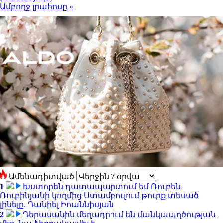
Ամբողջ լրահոսը »
Ամենադիտված
1
Խստորեն դատապարտում եմ Ռուբեն
Ռուբինյանի կողմից Ստամբուլում թուրք տեսած
լինելը. Դանիել Իոաննիսյան
2
Դերասանին մեղադրում են մանկապղծության