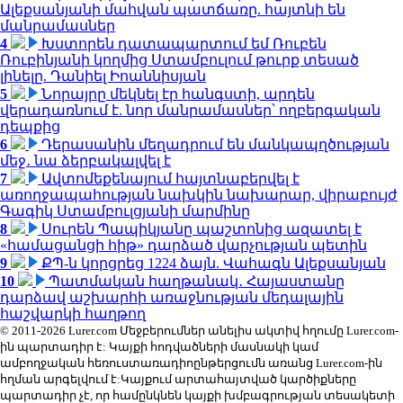
Ալեքսանյանի մահվան պատճառը. հայտնի են
մանրամասներ
4
Խստորեն դատապարտում եմ Ռուբեն
Ռուբինյանի կողմից Ստամբուլում թուրք տեսած
լինելը. Դանիել Իոաննիսյան
5
Նորայրը մեկնել էր հանգստի, արդեն
վերադառնում է. նոր մանրամասներ՝ ողբերգական
դեպքից
6
Դերասանին մեղադրում են մանկապղծության
մեջ․ նա ձերբակալվել է
7
Ավտոմեքենայում հայտնաբերվել է
առողջապահության նախկին նախարար, վիրաբույժ
Գագիկ Ստամբուլցյանի մարմինը
8
Սուրեն Պապիկյանը պաշտոնից ազատել է
«համացանցի հիթ» դարձած վարչության պետին
9
ՔՊ-ն կորցրեց 1224 ձայն. Վահագն Ալեքսանյան
10
Պատմական հաղթանակ․ Հայաստանը
դարձավ աշխարհի առաջնության մեդալային
հաշվարկի հաղթող
© 2011-2026 Lurer.com Մեջբերումներ անելիս ակտիվ հղումը Lurer.com-
ին պարտադիր է: Կայքի հոդվածների մասնակի կամ
ամբողջական հեռուստառադիոընթերցումն առանց Lurer.com-ին
հղման արգելվում է:Կայքում արտահայտված կարծիքները
պարտադիր չէ, որ համընկնեն կայքի խմբագրության տեսակետի