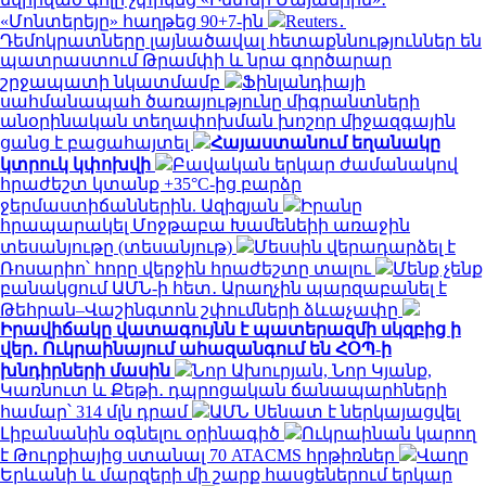
«Մոնտերեյը» հաղթեց 90+7-ին
Reuters․
Դեմոկրատները լայնածավալ հետաքննություններ են
պատրաստում Թրամփի և նրա գործարար
շրջապատի նկատմամբ
Ֆինլանդիայի
սահմանապահ ծառայությունը միգրանտների
անօրինական տեղափոխման խոշոր միջազգային
ցանց է բացահայտել
Հայաստանում եղանակը
կտրուկ կփոխվի
Բավական երկար ժամանակով
հրաժեշտ կտանք +35°C-ից բարձր
ջերմաստիճաններին. Ազիզյան
Իրանը
հրապարակել Մոջթաբա Խամենեիի առաջին
տեսանյութը (տեսանյութ)
Մեսսին վերադարձել է
Ռոսարիո՝ հորը վերջին հրաժեշտը տալու
Մենք չենք
բանակցում ԱՄՆ-ի հետ․ Արաղչին պարզաբանել է
Թեհրան–Վաշինգտոն շփումների ձևաչափը
Իրավիճակը վատագույնն է պատերազմի սկզբից ի
վեր․ Ուկրաինայում ահազանգում են ՀՕՊ-ի
խնդիրների մասին
Նոր Ախուրյան, Նոր Կյանք,
Կառնուտ և Քեթի․ դպրոցական ճանապարհների
համար՝ 314 մլն դրամ
ԱՄՆ Սենատ է ներկայացվել
Լիբանանին օգնելու օրինագիծ
Ուկրաինան կարող
է Թուրքիայից ստանալ 70 ATACMS հրթիռներ
Վաղը
Երևանի և մարզերի մի շարք հասցեներում երկար