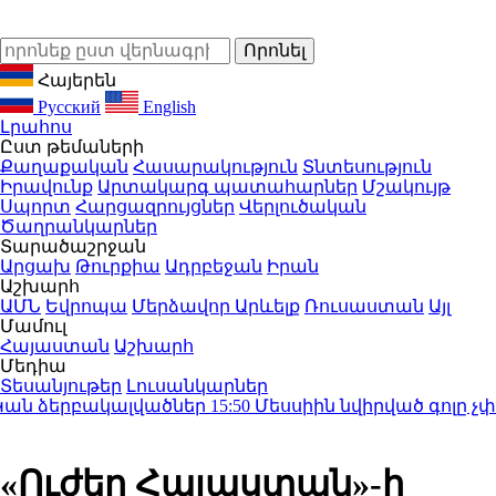
Հայերեն
Русский
English
Լրահոս
Ըստ թեմաների
Քաղաքական
Հասարակություն
Տնտեսություն
Իրավունք
Արտակարգ պատահարներ
Մշակույթ
Սպորտ
Հարցազրույցներ
Վերլուծական
Ծաղրանկարներ
Տարածաշրջան
Արցախ
Թուրքիա
Ադրբեջան
Իրան
Աշխարհ
ԱՄՆ
Եվրոպա
Մերձավոր Արևելք
Ռուսաստան
Այլ
Մամուլ
Հայաստան
Աշխարհ
Մեդիա
Տեսանյութեր
Լուսանկարներ
ն ձերբակալվածներ
15:50
Մեսսիին նվիրված գոլը չփրկե
«Ուժեղ Հայաստան»-ի