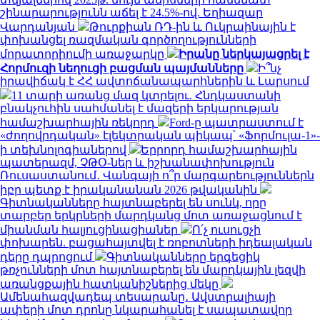
շինարարությունն աճել է 24.5%-ով. Եղիազար
Վարդանյան
Թուրքիան ՌԴ-ին և Ուկրաինային է
փոխանցել ռազմական գործողությունների
մորատորիումի առաջարկը
Իրանը ներկայացրել է
Հորմուզի նեղուցի բացման պայմանները
Ի՞նչ
իրավիճակ է ՀՀ ավտոճանապարհներին և Լարսում
11 տարի առանց մազ կտրելու. Հնդկաստանի
բնակչուհին սահմանել է մազերի երկարության
համաշխարհային ռեկորդ
Ford-ը պատրաստում է
«ժողովրդական» էլեկտրական պիկապ՝ «Ֆորմուլա-1»-
ի տեխնոլոգիաներով
Երրորդ համաշխարհային
պատերազմ, ՉԹՕ-ներ և իշխանափոխություն
Ռուսաստանում․ Վանգայի ո՞ր մարգարեություններն
իբր պետք է իրականանան 2026 թվականին
Գիտնականները հայտնաբերել են սունկ, որը
տարբեր երկրների մարդկանց մոտ առաջացնում է
միանման հալյուցինացիաներ
Ո՛չ ուսուցչի
փոխարեն. բացահայտվել է ռոբոտների իդեալական
դերը դպրոցում
Գիտնականները երգեցիկ
թռչունների մոտ հայտնաբերել են մարդկային լեզվի
առանցքային հատկանիշներից մեկը
Ամենահազվադեպ տեսարանը․ Ավստրալիայի
ափերի մոտ դրոնը նկարահանել է սապատավոր