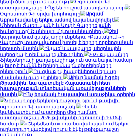
կետի ծնունդը (տեսանյութ)
Օգոստոսի 9-ի
աստղագուշակը. Ի՞նչ են հուշում աստղերն այսօր
Օգոստոսի 9-ի օրվա խորհուրդը
Արգամ
Աբրահամյանը երկու ամսով կալանավորվել է
Միհրան Ծառուկյանի և Արփի Գաբրիելյանի
հանգիստը՝ Շանհայում (Լուսանկարներ)
Չեմ
կարողանում զսպել արցունքներս. «Բանակում»-ի
Վարուժը տաղավարում խոսել է եղբոր ողբերգական
կորստի մասին
Ինչպե՞ս պայքարել սեզոնային
ալերգիայի դեմ. պարզ մեթոդներ
2027 թվականից
Ֆինլանդիայի քաղաքացիություն ստանալու համար
պետք է հանձնել երկրի մասին գիտելիքների
քննություն
Բազմաթիվ հասցեներում երկար
ժամանակ գազ չի լինելու
Ալիևը նամակ է գրել
Թրամփին․ նա պատմել է Հայաստանի հետ
խաղաղության տնտեսական առավելությունների
մասին
Ի՞նչ եղանակ է սպասվում առաջիկա օրերին
Կիրակի օրը երկնքից հաջողություն կթափվի․
օգոստոսի 9-ի աստղագուշակ
Ինչ են
կանխատեսում աստղերը մեզ համար.
աստղագուշակ 2026 թվականի օգոստոսի 10-16-ի
համար
«Շերեմետևո» օդանավակայանում երկու
ուղևորուհի վազելով դուրս է եկել թռիչքադաշտ
(տեսանյութ)