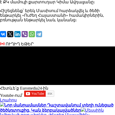
է ՔԿ մամուլի քարտուղար Կիմա Ավդալյանը։
Հիշեցնենք՝ երեկ Մասիսում հարձակվել և ծեծի
ենթարկել «Ուժեղ Հայաստանի» համակիրներին,
բռնության ենթարկել նաև կանանց։
ՈՒՂԻՂ ԵԹԵՐ
Հետևե՛ք Euromedia24-ին
Youtube-ում`
Լրահոս
Նոր մանրամասներ Դաշտավանում տեղի ունեցած
ծեծկռտուքից. Կան ձերբակալվածներ
Մեսսիին
նվիրված գոլը չփրկեց «Ինտեր Մայամիին»․