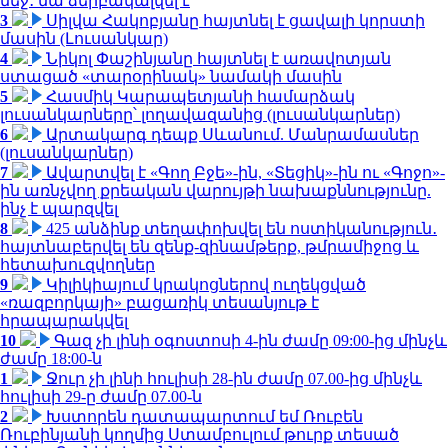
մեջ․ նա ձերբակալվել է
3
Սիլվա Հակոբյանը հայտնել է ցավալի կորստի
մասին (Լուսանկար)
4
Նիկոլ Փաշինյանը հայտնել է առավոտյան
ստացած «տարօրինակ» նամակի մասին
5
Հասմիկ Կարապետյանի համարձակ
լուսանկարները՝ լողավազանից (լուսանկարներ)
6
Արտակարգ դեպք Սևանում. Մանրամասներ
(լուսանկարներ)
7
Ավարտվել է «Գող Բջե»-ին, «Տեցիկ»-ին ու «Գոջո»-
ին առնչվող քրեական վարույթի նախաքննությունը.
ինչ է պարզվել
8
425 անձինք տեղափոխվել են ոստիկանություն․
հայտնաբերվել են զենք-զինամթերք, թմրամիջոց և
հետախուզվողներ
9
Կիլիկիայում կրակոցներով ուղեկցված
«ռազբորկայի» բացառիկ տեսանյութ է
հրապարակվել
10
Գազ չի լինի օգոստոսի 4-ին ժամը 09:00-ից մինչև
ժամը 18:00-ն
1
Ջուր չի լինի հուլիսի 28-ին ժամը 07.00-ից մինչև
հուլիսի 29-ը ժամը 07.00-ն
2
Խստորեն դատապարտում եմ Ռուբեն
Ռուբինյանի կողմից Ստամբուլում թուրք տեսած