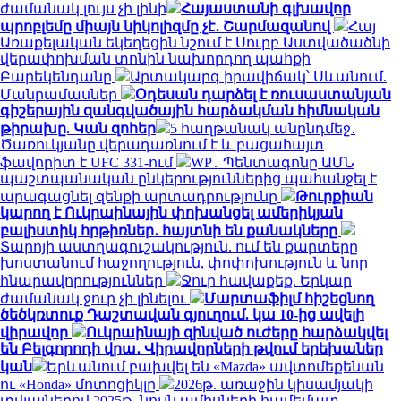
ժամանակ լույս չի լինի
Հայաստանի գլխավոր
պրոբլեմը միայն նիկոլիզմը չէ․ Շարմազանով
Հայ
Առաքելական եկեղեցին նշում է Սուրբ Աստվածածնի
վերափոխման տոնին նախորդող պահքի
Բարեկենդանը
Արտակարգ իրավիճակ՝ Սևանում.
Մանրամասներ
Օդեսան դարձել է ռուսաստանյան
գիշերային զանգվածային հարձակման հիմնական
թիրախը. Կան զոհեր
5 հաղթանակ անընդմեջ․
Ծառուկյանը վերադառնում է և բացահայտ
ֆավորիտ է UFC 331-ում
WP․ Պենտագոնը ԱՄՆ
պաշտպանական ընկերություններից պահանջել է
արագացնել զենքի արտադրությունը
Թուրքիան
կարող է Ուկրաինային փոխանցել ամերիկյան
բալիստիկ հրթիռներ․ հայտնի են քանակները
Տարոյի աստղագուշակություն. ում են քարտերը
խոստանում հաջողություն, փոփոխություն և նոր
հնարավորություններ
Ջուր հավաքեք. Երկար
ժամանակ ջուր չի լինելու
Մարտաֆիլմ հիշեցնող
ծեծկռտուք Դաշտավան գյուղում. կա 10-ից ավելի
վիրավոր
Ուկրաինայի զինված ուժերը հարձակվել
են Բելգորոդի վրա․ Վիրավորների թվում երեխաներ
կան
Երևանում բախվել են «Mazda» ավտոմեքենան
ու «Honda» մոտոցիկլը
2026թ. առաջին կիսամյակի
տվյալներով 2025թ. նույն ամիսների համեմատ