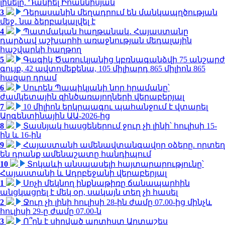
լինելը. Դանիել Իոաննիսյան
3
Դերասանին մեղադրում են մանկապղծության
մեջ․ նա ձերբակալվել է
4
Պատմական հաղթանակ․ Հայաստանը
դարձավ աշխարհի առաջնության մեդալային
հաշվարկի հաղթող
5
Գագիկ Ծառուկյանից կբռնագանձվի 75 անշարժ
գույք, 42 ավտոմեքենա, 105 միլիարդ 865 միլիոն 865
հազար դրամ
6
Սուրեն Պապիկյանի նոր հրամանը՝
ժամկետային զինծառայողների վերաբերյալ
7
10 միլիոն երկրպագու պահանջում է վտարել
Արգենտինային ԱԱ-2026-ից
8
Տասնյակ հասցեներում ջուր չի լինի՝ հուլիսի 15-
ին և 16-ին
9
Հայաստանի ամենավտանգավոր օձերը. որտեղ
են դրանք ամենաշատը հանդիպում
10
Տոկաևի անսպասելի հայտարարությունը՝
Հայաստանի և Ադրբեջանի վերաբերյալ
1
Սոչի մեկնող ինքնաթիռը ճանապարհին
անցկացրել է մեկ օր, սակայն տեղ չի հասել
2
Ջուր չի լինի հուլիսի 28-ին ժամը 07.00-ից մինչև
հուլիսի 29-ը ժամը 07.00-ն
3
Ո՞րն է սիրված արտիստ Արտաշես