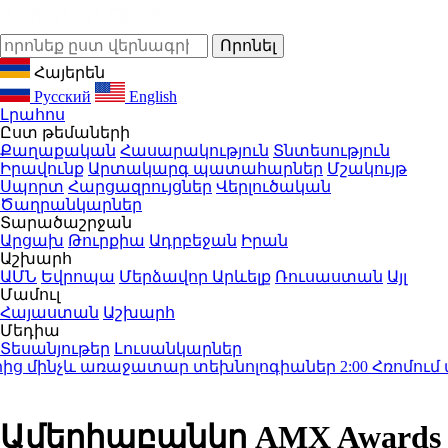
Հայերեն
Русский
English
Լրահոս
Ըստ թեմաների
Քաղաքական
Հասարակություն
Տնտեսություն
Իրավունք
Արտակարգ պատահարներ
Մշակույթ
Սպորտ
Հարցազրույցներ
Վերլուծական
Ծաղրանկարներ
Տարածաշրջան
Արցախ
Թուրքիա
Ադրբեջան
Իրան
Աշխարհ
ԱՄՆ
Եվրոպա
Մերձավոր Արևելք
Ռուսաստան
Այլ
Մամուլ
Հայաստան
Աշխարհ
Մեդիա
Տեսանյութեր
Լուսանկարներ
 մինչև առաջատար տեխնոլոգիաներ
2:00
Հռոմում ավար
Ամերիաբանկը AMX Awards