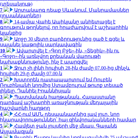
(տեսանյութ)
7
Արտակարգ դեպք Սևանում. Մանրամասներ
(լուսանկարներ)
8
14-ամյա Վահե Ապիկյանը անհետացել է
գրություն թողնելով, որ հրաժարվում է աշխարհիկ
կյանքից
9
Արջը 30 մետր բարձրությունից ցած է գցել և
սպանել կաթոլիկ սարկավագին
10
Ավարտվել է «Գող Բջե»-ին, «Տեցիկ»-ին ու
«Գոջո»-ին առնչվող քրեական վարույթի
նախաքննությունը. ինչ է պարզվել
1
Ջուր չի լինի հուլիսի 28-ին ժամը 07.00-ից մինչև
հուլիսի 29-ը ժամը 07.00-ն
2
Խստորեն դատապարտում եմ Ռուբեն
Ռուբինյանի կողմից Ստամբուլում թուրք տեսած
լինելը. Դանիել Իոաննիսյան
3
Պատմական հաղթանակ․ Հայաստանը
դարձավ աշխարհի առաջնության մեդալային
հաշվարկի հաղթող
4
ՀՀ-ում ԱՄՆ դեսպանատնից լավ լուր․ նոր
հնարավորություններ՝ հայ զինվորականների համար
5
Համլետ ջան լույսերի մեջ մնաս. Գայանե
Ասլամազյան
6
Գագիկ Ծառուկյանից կբռնագանձվի 75 անշարժ