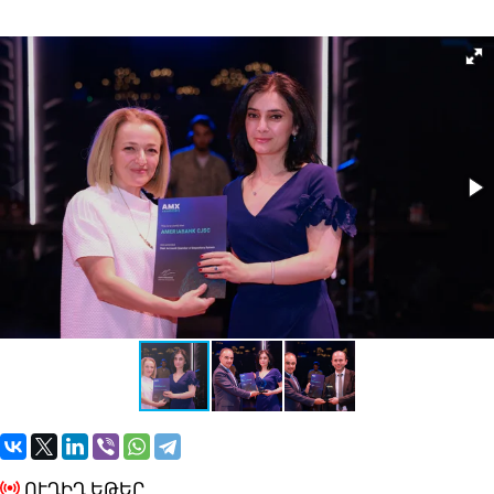
ՈՒՂԻՂ ԵԹԵՐ