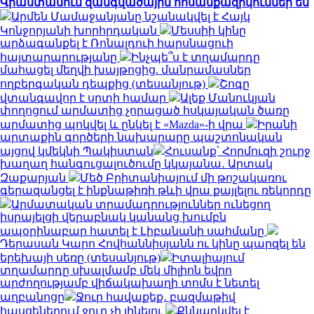
Վրաստանում զանգվածային հոսանքազրկումներ են
Արմեն Մամաջանյանը նշանակվել է Հայկ
Կոնջորյանի խորհրդական
Մեսսիի կինը
արձագանքել է Ռոնալդուի հարսնացուի
հայտարարությանը
Ինչպե՞ս է տղամարդը
մահացել մեղվի խայթոցից. մանրամասներ
ողբերգական դեպքից (տեսանյութ)
Շոգը
վտանգավոր է սրտի համար
Ալեք Մանուկյան
փողոցում արմատից չորացած հսկայական ծառը
արմատից պոկվել և ընկել է «Mazda»-ի վրա
Իրանի
արտաքին գործերի նախարարը պաշտոնական
այցով կմեկնի Պակիստան
Հուսանք՝ Հորմուզի շուրջ
խաղաղ հանգուցալուծումը կկայանա․ Արտակ
Զաքարյան
Մեծ Բրիտանիայում մի թոշակառու
գերազանցել է ինքնաթիռի թևի վրա քայլելու ռեկորդը
Արմատական տրամադրություններ ունեցող
իսրայելցի վերաբնակ կանանց խումբն
ապօրինաբար հատել է Լիբանանի սահմանը
Դերասան Կարո Հովհաննիսյանն ու կինը պարզել են
երեխայի սեռը (տեսանյութ)
Իտալիայում
տղամարդը սխալմամբ մեկ միլիոն եվրո
արժողությամբ վիճակախաղի տոմս է նետել
աղբանոցը
Ջուր հավաքեք․ բազմաթիվ
հասցեներում ջուր չի լինելու
Քննարկվել է