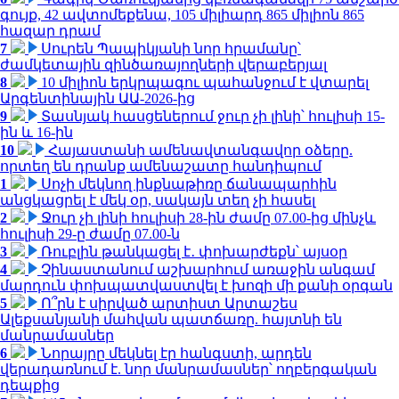
գույք, 42 ավտոմեքենա, 105 միլիարդ 865 միլիոն 865
հազար դրամ
7
Սուրեն Պապիկյանի նոր հրամանը՝
ժամկետային զինծառայողների վերաբերյալ
8
10 միլիոն երկրպագու պահանջում է վտարել
Արգենտինային ԱԱ-2026-ից
9
Տասնյակ հասցեներում ջուր չի լինի՝ հուլիսի 15-
ին և 16-ին
10
Հայաստանի ամենավտանգավոր օձերը.
որտեղ են դրանք ամենաշատը հանդիպում
1
Սոչի մեկնող ինքնաթիռը ճանապարհին
անցկացրել է մեկ օր, սակայն տեղ չի հասել
2
Ջուր չի լինի հուլիսի 28-ին ժամը 07.00-ից մինչև
հուլիսի 29-ը ժամը 07.00-ն
3
Ռուբլին թանկացել է․ փոխարժեքն՝ այսօր
4
Չինաստանում աշխարհում առաջին անգամ
մարդուն փոխպատվաստվել է խոզի մի քանի օրգան
5
Ո՞րն է սիրված արտիստ Արտաշես
Ալեքսանյանի մահվան պատճառը. հայտնի են
մանրամասներ
6
Նորայրը մեկնել էր հանգստի, արդեն
վերադառնում է. նոր մանրամասներ՝ ողբերգական
դեպքից