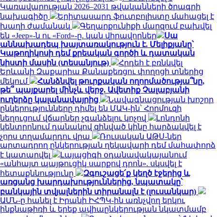
Կառավարության 2026–2031 թվականների ծրագրի
նախագիծը
Երիտասարդ ֆուտբոլիստը մահացել է
խաղի ժամանակ
Գեղարքունիքի մարզում բախվել
են «Jeep»-ն ու «Ford»-ը. կան վիրավորներ
Սա
աննախադեպ խայտառակություն է. Մելիքյանը՝
Կաթողիկոսի դեմ քրեական գործի և դատական
նիստի մասին (տեսանյութ)
Հրդեհ է բռնկվել
Երևանի Զաքարիա Քանաքեռցու փողոցի տներից
մեկում
Հանձնվել թուրքական ողորմածությա՞նը,
թե՞ պայքարել մինչև վերջ. Ավետիք Չալաբյանի
ուղերձը կալանավայրից
Նավագնացության խոշոր
ընկերությունները դիմել են ՄԱԿ-ին՝ Հորմուզի
նեղուցում վճարներ չգանձելու կոչով
Լոնդոնի
կենտրոնում դանակով զինված կինը հարձակվել է
չորս տղամարդու վրա
Ռուսական ԱԹՍ-ներ
արտադրող ընկերության ղեկավարի դեմ մահափորձ
է կատարվել
Լայպցիգի օդանավակայանում
«անհայտ պայթուցիկ սարքով դրոն». սկսվել է
հետաքննությունը
Զգուշացե՛ք կեղծ էջերից և
առցանց խարդախություններից, նպատակը՝
բանկային տվյալներին տիրանալն է (լուսանկար)
ԱՄՆ-ը հանել է Իրանի ԻՀՊԿ-ին առնչվող երկու
ինքնաթիռի և երեք ավիաընկերության նկատմամբ