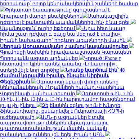
հորոսկոպը՝ բոլոր կենդանակերպի նշանների համար
Փրկարար ծառայությունը զգուշացնում է
Արարատի մարզի բնակիչներին
Սահակաշվիլին
դժգոհել է բանտային պայմաններից․ ինչ է նա գրել
Սպանություն՝ ուղիղ եթերում
«Նրա հետ կապը
հիմա շատ դժվար է, բայց նա մեզ ուժ է տալիս».
Իրանի նախագահը` հոգևոր առաջնորդի մասին
Սեդրակ Առուստամյանը 2 ամսով կալանավորվեց
Գյումրեցի նախկին իրավապաշտպան Կարապետ
Պողոսյանն ազատ արձակվեց
Կորած iPhone-ը
հնարավոր կլինի գտնել առանց «Լոկատորի»․
ստեղծվել է նոր գործիք
Նրանք կարծում էին՝ 48
ժամում կգրավեն Իրանը, ինչպես Սիրիան.
Փեզեշքիան
Օգոստոսը կբացի փողի դռները
կենդանակերպի 7 նշանների համար. Վասիլիսա
Վոլոդինայի կանխատեսումը
Օգոստոսի 6-ին, 7-ին,
10-ին, 11-ին, 12-ին և 13-ին հարյուրավոր հասցեներում
լույս չի լինելու
Զելենսկին օգնություն է խնդրել
Ֆինլանդիայից․ քննարկվել է Ուկրաինայի ՀՕՊ-ի
ուժեղացումը
ԱՄՆ-ը ազդակներ է տվել
պարտավորություններին վերադառնալու
պատրաստակամության մասին, սակայն
բանակցություններ չեն եղել. Իրանի ԱԳՆ