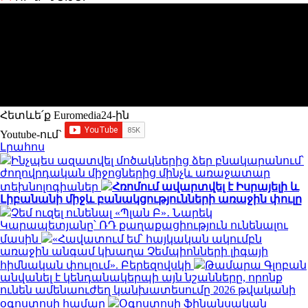
Հետևե՛ք Euromedia24-ին
Youtube-ում`
Լրահոս
Ինչպես ազատվել մոծակներից ձեր բնակարանում՝
ժողովրդական միջոցներից մինչև առաջատար
տեխնոլոգիաներ
Հռոմում ավարտվել է Իսրայելի և
Լիբանանի միջև բանակցությունների առաջին փուլը
Չեմ ուզել ունենալ «Պլան Բ»․ Նարեկ
Կարապետյանը՝ ՌԴ քաղաքացիություն ունենալու
մասին
«Հավատում եմ՝ հայկական ակումբն
առաջին անգամ կխաղա Չեմպիոնների լիգայի
հիմնական փուլում». Բերեզովսկի
Թամարա Գլոբան
անվանել է կենդանակերպի այն նշանները, որոնք
ունեն ամենաուժեղ կանխատեսումը 2026 թվականի
օգոստոսի համար
Օգոստոսի ֆինանսական