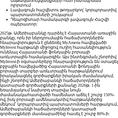
ենթակառուցվածքների հետ ինտեգրման
ոլորտում
Լավագույն հաշվետու թողարկող՝ կորպորատիվ
պարտատոմսերի շուկայում
Դեպոզիտար համակարգի լավագույն Հաշվի
օպերատոր:
2025թ. Ամերիաբանկը դարձել է Հայաստանի առաջին
բանկը, որն իր ներդրումային հաճախորդներին
հնարավորություն է ընձեռել MyAmeria հավելվածի
MyInvest հարթակի միջոցով ուղիղ հասանելիություն
ունենալ Հայաստանի ֆոնդային բորսայի
առևտրային համակարգին։ Այս ինտեգրման շնորհիվ
MyInvest-ի օգտատերերը հնարավորություն են ստացել
բջջային հավելվածից Հայաստանի ֆոնդային
բորսայի տարբեր առևտրային հարթակներում
իրականացնել գործարքներ իրական ժամանակում,
ինչի շնորհիվ Ամերիաբանկի հաճախորդների
կատարած գործարքների քանակը 2026թ. 1-ին
եռամսյակում նախորդ տարվա նույն
ժամանակահատվածի համեմատ աճել է շուրջ 150%-
ով, իսկ բորսայի ամենաակտիվ հարթակներից
մեկում` կորպորատիվ պարտատոմսերի հարթակում,
Ամերիաբանկի հաճախորդների կատարած
գործարքների մասնաբաժինը հասել է շուրջ 80%-ի: