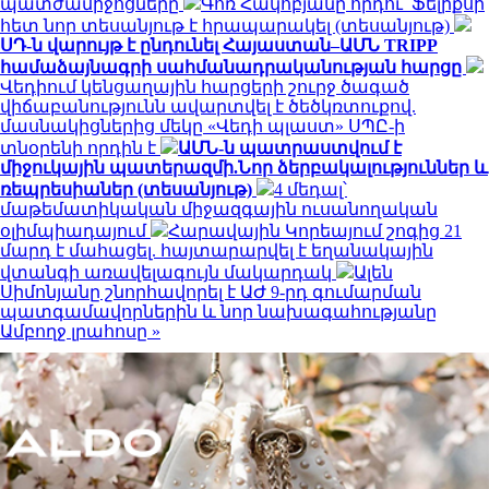
պատժամիջոցները
Գոռ Հակոբյանը որդու՝ Ֆելիքսի
հետ նոր տեսանյութ է հրապարակել (տեսանյութ)
ՍԴ-ն վարույթ է ընդունել Հայաստան–ԱՄՆ TRIPP
համաձայնագրի սահմանադրականության հարցը
Վեդիում կենցաղային հարցերի շուրջ ծագած
վիճաբանությունն ավարտվել է ծեծկռտուքով.
մասնակիցներից մեկը «Վեդի պլաստ» ՍՊԸ-ի
տնօրենի որդին է
ԱՄՆ-ն պատրաստվում է
միջուկային պատերազմի.Նոր ձերբակալություններ և
ռեպրեսիաներ (տեսանյութ)
4 մեդալ՝
մաթեմատիկական միջազգային ուսանողական
օլիմպիադայում
Հարավային Կորեայում շոգից 21
մարդ է մահացել. հայտարարվել է եղանակային
վտանգի առավելագույն մակարդակ
Ալեն
Սիմոնյանը շնորհավորել է ԱԺ 9-րդ գումարման
պատգամավորներին և նոր նախագահությանը
Ամբողջ լրահոսը »