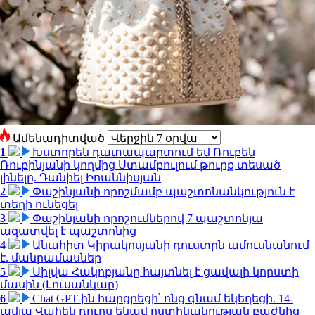
Ամենադիտված
1
Խստորեն դատապարտում եմ Ռուբեն
Ռուբինյանի կողմից Ստամբուլում թուրք տեսած
լինելը. Դանիել Իոաննիսյան
2
Փաշինյանի որոշմամբ պաշտոնանկություն է
տեղի ունեցել
3
Փաշինյանի որոշումներով 7 պաշտոնյա
ազատվել է պաշտոնից
4
Անահիտ Կիրակոսյանի դուստրն ամուսնանում
է. մանրամասներ
5
Սիլվա Հակոբյանը հայտնել է ցավալի կորստի
մասին (Լուսանկար)
6
Chat GPT-ին հարցրեցի՝ ոնց գնամ եկեղեցի. 14-
ամյա Վահեն դուրս եկավ ոստիկանության բաժնից