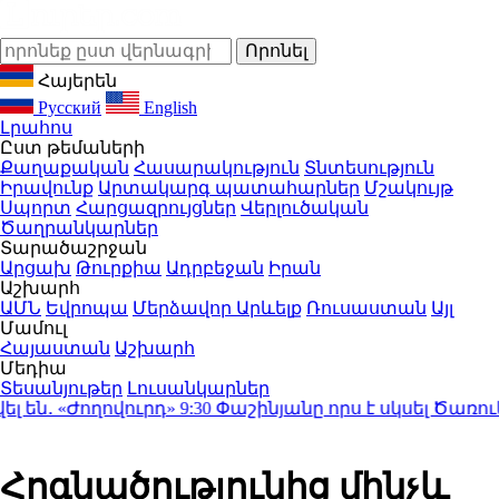
Հայերեն
Русский
English
Լրահոս
Ըստ թեմաների
Քաղաքական
Հասարակություն
Տնտեսություն
Իրավունք
Արտակարգ պատահարներ
Մշակույթ
Սպորտ
Հարցազրույցներ
Վերլուծական
Ծաղրանկարներ
Տարածաշրջան
Արցախ
Թուրքիա
Ադրբեջան
Իրան
Աշխարհ
ԱՄՆ
Եվրոպա
Մերձավոր Արևելք
Ռուսաստան
Այլ
Մամուլ
Հայաստան
Աշխարհ
Մեդիա
Տեսանյութեր
Լուսանկարներ
ն․ «Ժողովուրդ»
9:30
Փաշինյանը որս է սկսել Ծառուկ
Հոգնածությունից մինչև