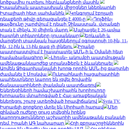
կրծքամիս ուտելու հետևանքների մասին
Իսպանիան պատասխան միջոցներ կձեռնարկի
Իտալիայի հետ սահմանին
Կոնգոյում էբոլայի
դեպքերի թիվը գերազանցել է 4000-ը
«Դոլֆին»
թայֆունը շարժվում է դեպի Չինաստան․ վտանգի
տակ է մինչև 30 միլիոն մարդ
Մահացել է 26-ամյա
հայտնի տիկտոկերը (լուսանկար)
Երևանի և
մարզերի տասնյակ հասցեներում օգոստոսի 10-ին, 11-
ին, 12-ին և 13-ին գազ չի լինելու
Իրանը
պատրաստվում է հաստատել ԱՄՆ-ի և Օմանի հետ
համաձայնագիրը
«Լիդսն» ակումբի պատմության
ամենաթանկարժեք տրանսֆերն է ձևակերպել
Արմեն Ջիգարխանյանի խորթ որդին ԱՄՆ-ից գաղտնի
ժամանել է Մոսկվա
Ուկրաինայի հացահատիկի
պահեստները կարող են լցվել ծովային
ճանապարհների փակման պատճառով
Եկեղեցիների համաշխարհային խորհուրդը
խորապես մտահոգված է Հայ առաքելական
եկեղեցու շուրջ ստեղծված իրավիճակով
Syria TV.
Իսրայելի զորքերը մտել են Սիրիայի հարավ
Մեր
զինված ուժերը ցույց տվեցին իրենց
կարողությունները աշխարհի ամենաթանկ բանակի
դեմ. Իրանի ԱԳ նախարար
Հղի զբոսաշրջիկներին
կարող են մերժել մուտք գործել ԱՄՆ
Հութիները