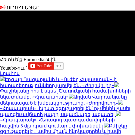
ՈՒՂԻՂ ԵԹԵՐ
Հետևե՛ք Euromedia24-ին
Youtube-ում`
Լրահոս
Էդգար Ղազարյանի և «Ուժեղ Հայաստան»-ի
հարաբերությունները լարվել են․ «Ժողովուրդ»
Փաշինյանը որս է սկսել Ծառուկյանի համախոհների
նկատմամբ․ «Հրապարակ»
Աղվան Վարդանյանը
մեկուսացած է խմբակցությունից․ «Ժողովուրդ»
«Հրապարակ». Խիստ զգուշացրել են՝ ոչ մեկին չասել
պարգեւավճարի չափը, սպառնացել ազատել
«Հրապարակ». Հեռացող պատգամավորների
հաշվին 5 մլն դրամ գումար է փոխանցվել
Բժիշկը
զգուշացրել է 1 ամիս միայն հնդկացորեն և հավի