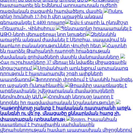
հայտարարել են Եմենում պրոսաուդյան ուժերի
ռազմական բազային հարվածելու մասին
Ոսկու
գինը հունիսի 17-ից ի վեր առաջին անգամ
գերազանցել է 4400 դոլարը
Եվս 6 տարի և ընդմիշտ
«Ռեալում»․ Վինիսիուս
Պենտագոնը հրապարակել է
ԱԹՕ-ների վերաբերյալ նոր նյութեր
Զելենսկին
առաջին անգամ ժամանել է Սերբիա․ սպասվում են
կարևոր բանակցություններ Վուչիչի հետ
Հայտնի
են դարձել Թաիլանդի դպրոցի հրաձգության
ժամանակ զոհվածների մասին մանրամասները
Հայ ուշուիստները 37 մեդալ են նվաճել միջազգային
մրցաշարում
Սլովակիայի արևելքում արտակարգ
դրություն է հայտարարվել շոգի ալիքների
պատճառով
Ֆյոդորովը փորձում է Մասկին համոզել,
որ աջակցի Ուկրաինային
Թրամփը սպառնացել է
արգելափակել շվեյցարական ժամացույցների
ներմուծումը ԱՄՆ
Հորմուզի նեղուցը կարող է
կորցնել իր ռազմավարական նշանակությունը
Կաթողիկոսը չպետք է հայկական դատարանի առջև
կանգնի ու վե՛րջ, մնացածը քննարկման հարց չի․
փաստաբան (տեսանյութ)
Reuters. Իսպանիան
սպառնում է Իտալիային սահմանային
վերահսկողության համար պատասխան միջոցներով