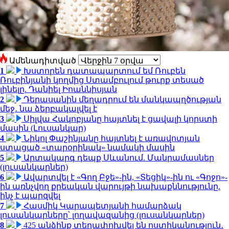
Ամենադիտված
1
Խստորեն դատապարտում եմ Ռուբեն
Ռուբինյանի կողմից Ստամբուլում թուրք տեսած
լինելը. Դանիել Իոաննիսյան
2
Դերասանին մեղադրում են մանկապղծության
մեջ․ նա ձերբակալվել է
3
Սիլվա Հակոբյանը հայտնել է ցավալի կորստի
մասին (Լուսանկար)
4
Նիկոլ Փաշինյանը հայտնել է առավոտյան
ստացած «տարօրինակ» նամակի մասին
5
Արտակարգ դեպք Սևանում. Մանրամասներ
(լուսանկարներ)
6
Ավարտվել է «Գող Բջե»-ին, «Տեցիկ»-ին ու «Գոջո»-
ին առնչվող քրեական վարույթի նախաքննությունը.
ինչ է պարզվել
7
Հասմիկ Կարապետյանի համարձակ
լուսանկարները՝ լողավազանից (լուսանկարներ)
8
425 անձինք տեղափոխվել են ոստիկանություն․