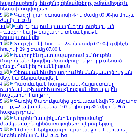
հայտնաբերվել են զենք-զինամթերք, թմրամիջոց և
հետախուզվողներ
9
Գազ չի լինի օգոստոսի 4-ին ժամը 09:00-ից մինչև
ժամը 18:00-ն
10
Կիլիկիայում կրակոցներով ուղեկցված
«ռազբորկայի» բացառիկ տեսանյութ է
հրապարակվել
1
Ջուր չի լինի հուլիսի 28-ին ժամը 07.00-ից մինչև
հուլիսի 29-ը ժամը 07.00-ն
2
Խստորեն դատապարտում եմ Ռուբեն
Ռուբինյանի կողմից Ստամբուլում թուրք տեսած
լինելը. Դանիել Իոաննիսյան
3
Դերասանին մեղադրում են մանկապղծության
մեջ․ նա ձերբակալվել է
4
Պատմական հաղթանակ․ Հայաստանը
դարձավ աշխարհի առաջնության մեդալային
հաշվարկի հաղթող
5
Գագիկ Ծառուկյանից կբռնագանձվի 75 անշարժ
գույք, 42 ավտոմեքենա, 105 միլիարդ 865 միլիոն 865
հազար դրամ
6
Սուրեն Պապիկյանի նոր հրամանը՝
ժամկետային զինծառայողների վերաբերյալ
7
10 միլիոն երկրպագու պահանջում է վտարել
Արգենտինային ԱԱ-2026-ից