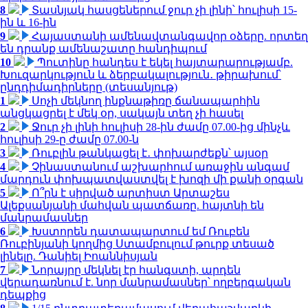
8
Տասնյակ հասցեներում ջուր չի լինի՝ հուլիսի 15-
ին և 16-ին
9
Հայաստանի ամենավտանգավոր օձերը. որտեղ
են դրանք ամենաշատը հանդիպում
10
Պուտինը հանդես է եկել հայտարարությամբ.
Խուզարկություն և ձերբակալություն․ թիրախում՝
ընդդիմադիրները (տեսանյութ)
1
Սոչի մեկնող ինքնաթիռը ճանապարհին
անցկացրել է մեկ օր, սակայն տեղ չի հասել
2
Ջուր չի լինի հուլիսի 28-ին ժամը 07.00-ից մինչև
հուլիսի 29-ը ժամը 07.00-ն
3
Ռուբլին թանկացել է․ փոխարժեքն՝ այսօր
4
Չինաստանում աշխարհում առաջին անգամ
մարդուն փոխպատվաստվել է խոզի մի քանի օրգան
5
Ո՞րն է սիրված արտիստ Արտաշես
Ալեքսանյանի մահվան պատճառը. հայտնի են
մանրամասներ
6
Խստորեն դատապարտում եմ Ռուբեն
Ռուբինյանի կողմից Ստամբուլում թուրք տեսած
լինելը. Դանիել Իոաննիսյան
7
Նորայրը մեկնել էր հանգստի, արդեն
վերադառնում է. նոր մանրամասներ՝ ողբերգական
դեպքից