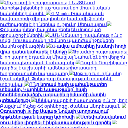
Միշուստինը հայտարարել է ԵԱՏՄ-ում
մարքեթփլեյսների աշխատանքի միասնական
կանոնների մասին
El Mundo. Իսպանական
նավատորմը միգրացիոն ճգնաժամի ֆոնին
ուժեղացրել է իր ներկայությունը Սեուտայում
Փրկարարները հայտնաբերել են մոլորված
զբոսաշրջիկներին
ԱՄՆ Սենատը հավանություն է
տվել Ռուսաստանի դեմ նոր պատժամիջոցների
մասին օրինագծին
31-ամյա ամուսինը խանդի հողի
վրա դանակահարել է կնոջը
Թրամփը հայտարարել
է, որ կարող է դառնալ Միացյալ Նահանգների վերջին
հանրապետական ​​նախագահը
Ռուբեն Ռուբինյանը
դարձել է աշխարհի ամենաերիտասարդ
խորհրդարանի նախագահը
Արթուր Խուդինյանը
նշանակվել է Փրկարար ծառայության տնօրենի
տեղակալ
Ո՞ւր կորավ հայի պահանջատեր
տեսակը․ Կարինե Նալչաջյանը՝ հայի
հոգեկերտվածքի, ազգային դիմագծի մասին
(տեսանյութ)
Աննկարագրելի հպարտություն էր, երբ
Բաքվում հնչեց ՀՀ օրհներգը․ Ժաննա Անդրեասյան
Օգոստոսի 10-ից Սայաթ-Նովայի պողոտայում
երթևեկության կարգը կփոխվի
Ստեփանավանում
ռուս կինը փորձել է ինքնասպանություն գործել
Հասմիկ Կարապետյանի համարձակ