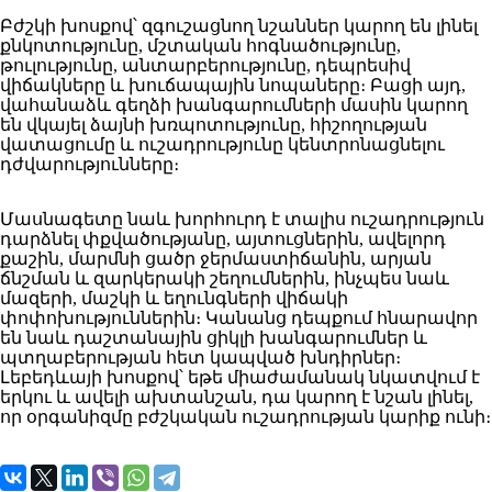
Բժշկի խոսքով՝ զգուշացնող նշաններ կարող են լինել
քնկոտությունը, մշտական հոգնածությունը,
թուլությունը, անտարբերությունը, դեպրեսիվ
վիճակները և խուճապային նոպաները։ Բացի այդ,
վահանաձև գեղձի խանգարումների մասին կարող
են վկայել ձայնի խռպոտությունը, հիշողության
վատացումը և ուշադրությունը կենտրոնացնելու
դժվարությունները։
Մասնագետը նաև խորհուրդ է տալիս ուշադրություն
դարձնել փքվածությանը, այտուցներին, ավելորդ
քաշին, մարմնի ցածր ջերմաստիճանին, արյան
ճնշման և զարկերակի շեղումներին, ինչպես նաև
մազերի, մաշկի և եղունգների վիճակի
փոփոխություններին։ Կանանց դեպքում հնարավոր
են նաև դաշտանային ցիկլի խանգարումներ և
պտղաբերության հետ կապված խնդիրներ։
Լեբեդևայի խոսքով՝ եթե միաժամանակ նկատվում է
երկու և ավելի ախտանշան, դա կարող է նշան լինել,
որ օրգանիզմը բժշկական ուշադրության կարիք ունի։