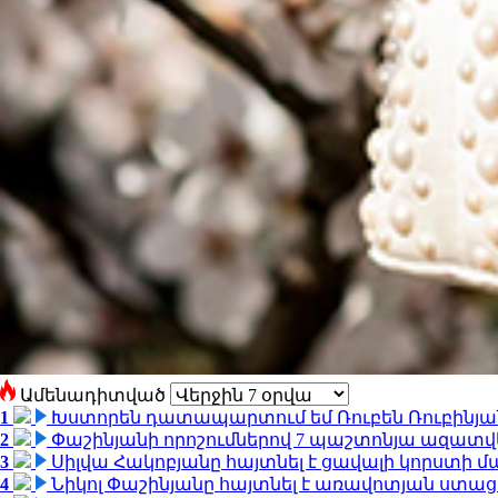
Ամենադիտված
1
Խստորեն դատապարտում եմ Ռուբեն Ռուբինյանի
2
Փաշինյանի որոշումներով 7 պաշտոնյա ազատվ
3
Սիլվա Հակոբյանը հայտնել է ցավալի կորստի մ
4
Նիկոլ Փաշինյանը հայտնել է առավոտյան ստ