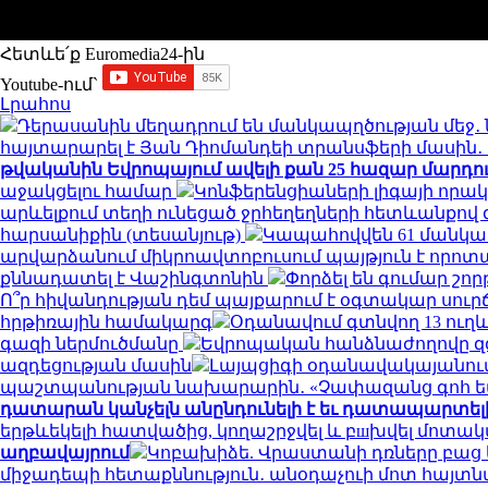
Հետևե՛ք Euromedia24-ին
Youtube-ում`
Լրահոս
Դերասանին մեղադրում են մանկապղծության մեջ․ 
հայտարարել է Յան Դիոմանդեի տրանսֆերի մասի
թվականին Եվրոպայում ավելի քան 25 հազար մարդու կյ
աջակցելու համար
Կոնֆերենցիաների լիգայի որակ
արևելքում տեղի ունեցած ջրհեղեղների հետևանքով զո
հարսանիքին (տեսանյութ)
Կապահովվեն 61 մանկ
արվարձանում միկրոավտոբուսում պայթյուն է որոտացել
քննադատել է Վաշինգտոնին
Փորձել են գումար շորթ
Ո՞ր հիվանդության դեմ պայքարում է օգտակար սուր
հրթիռային համակարգ
Օդանավում գտնվող 13 ուղև
գազի ներմուծմանը
Եվրոպական հանձնաժողովը զգո
ազդեցության մասին
Լայպցիգի օդանավակայանում 
պաշտպանության նախարարին․ «Չափազանց գոհ 
դատարան կանչելն անընդունելի է եւ դատապարտել
երթևեկելի հատվածից, կողաշրջվել և բшխվել մոտ
աղբավայրում
Կոբախիձե. Վրաստանի դռները բաց ե
միջադեպի հետաքննություն․ անօդաչուի մոտ հայտ