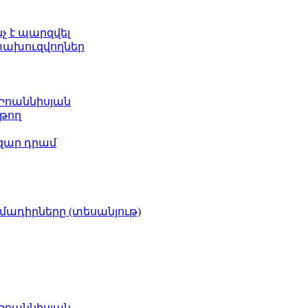
նչ է պարզվել
ետախուզվողներ
 Իոաննիսյան
թող
ազար դրամ
իմադիրները (տեսանյութ)
 Իոաննիսյան