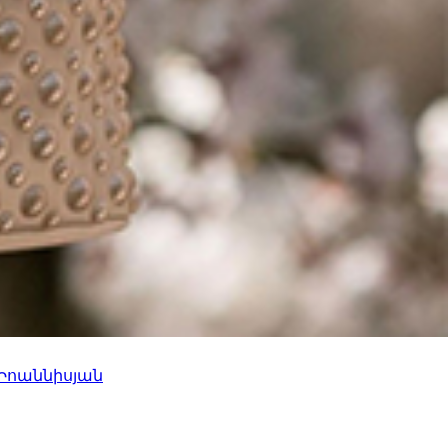
 Իոաննիսյան