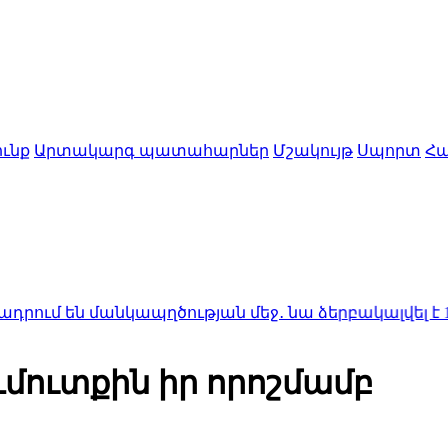
ւնք
Արտակարգ պատահարներ
Մշակույթ
Սպորտ
Հա
 մանկապղծության մեջ․ նա ձերբակալվել է
1:50
Ալսու
ևմուտքին իր որոշմամբ