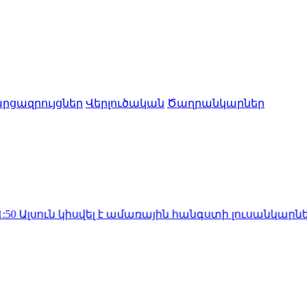
րցազրույցներ
Վերլուծական
Ծաղրանկարներ
ն կիսվել է ամառային հանգստի լուսանկարներով (ֆո