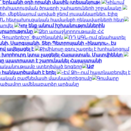
՝ Երևանի օդի որակի մասին (տեսանյութ)
Կիևում
փոխհատուցման ծրագրի շահառուների շրջանակը
, մեքենայում արված ջերմ լուսանկարներ. Էլիզ
ՄՆ հետախուզական համայնքի ղեկավարների հետ
արվել
Կոչ ենք անում իշխանություններին
արարությունը
Ձեր առաջնորդությամբ ՀՀ
 Գուտերեշը՝ Փաշինյանին
ՌԴ ԱԳՆ-ում գնահատել
նի, Սարգսյանի, Տեր-Պետրոսյանի «ինադու». էս
ով ավելացել է
Քիմիկոսը զգուշացրել է խոհանոցում
ն խորհուրդ կտա չայցելել Հայաստան. Մատվիենկո
ը պատրաստ է շարունակել Հայաստանի
ականությամբ ստեղծված երգերը
ԱԺ
 հանկարծամահ է եղել
«Էմ Ջի»-ում հայտնաբերվել է
ետական բաժնեմասի մասնավորեցումը
Գումարը
տվածամոր ամենաբարձր արձանը