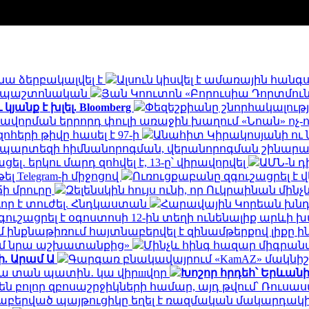
նա ձերբակալվել է
Ալսուն կիսվել է ամառային հան
ն․ պաշտոնական
Յան Կոուտոն «Բորուսիա Դորտմունդ
անք է խլել. Bloomberg
Փեզեշքիանը շնորհակալությ
ավորման երրորդ փուլի առաջին խաղում «Նոան» ոչ-
հերի թիվը հասել է 97-ի
Անահիտ Կիրակոսյանի ու 
ապարտեզի հիմնանորոգման, վերանորոգման շինա
․ երկու մարդ զոհվել է, 13-ը՝ վիրավորվել
ԱՄՆ-ն 
ել Telegram-ի միջոցով
Ուռուցքաբանը զգուշացրել է 
ճի մրուրը
Զելենսկին հույս ունի, որ Ուկրաինան մի
որ է տուժել. Հնդկաստան
Հարավային Կորեան խնդր
ւշացրել է օգոստոսի 12-ին տեղի ունենալիք արևի
ինքնաթիռում հայտնաբերվել է զինամթերքով լիքը 
եմ նրա աշխատանքից»
Մինչև հինգ հազար միգրանտ
ի. Արամ Ա
Գարգառ բնակավայրում «KamAZ» մակնիշ
ակա տան պատին․ կա վիրшվոր
Խոշոր հրդեհ՝ Երևան
ն բոլոր զբոսաշրջիկների համար, այդ թվում՝ Ռու
նաբերված պայթուցիկը եղել է ռազմական մակարդակ