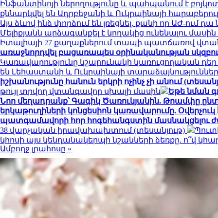
Ինֆանտինոյի ներողությունը և պահպանում է բոյկո
քննարկվել են Ադրբեջանի և Ուկրաինայի հարաբերու
Այս ձևով ինձ փորձում են լռեցնել, քանի որ ԱԺ-ում 
Մելիքյանն արձագանքել է կողակից ունենալու մասի
Իտալիայի 27 քաղաքներում տապի պատճառով վտան
առաջնորդվել բացառապես օրինականության սկզբո
Կառավարությունը կշարունակի կառուցողական դեր
են Լեհաստանի և Ուկրաինայի տարաձայնություններ
իշխանությունը հանուն երկրի ոչինչ չի անում (տեսանյ
թույլ տրվող վտանգավոր սխալի մասին
Եթե նման գ
Նոր մեղադրանք՝ Գագիկ Ծառուկյանին. Թրամփը ընտր
երկաթուղիների կոնցեսիոն կառավարումը. Օվերչուկ
պատգամավորի հոր հոգեհանգստին մասնակցելու ժ
38 վարչական իրավախախտում (տեսանյութ)
Պուտ
կհոսի այս կենդանակերպի նշանների ձեռքը. ո՞վ կ
Ամբողջ լրահոսը »