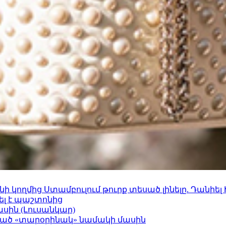
 կողմից Ստամբուլում թուրք տեսած լինելը. Դանիել
ել է պաշտոնից
ասին (Լուսանկար)
ացած «տարօրինակ» նամակի մասին