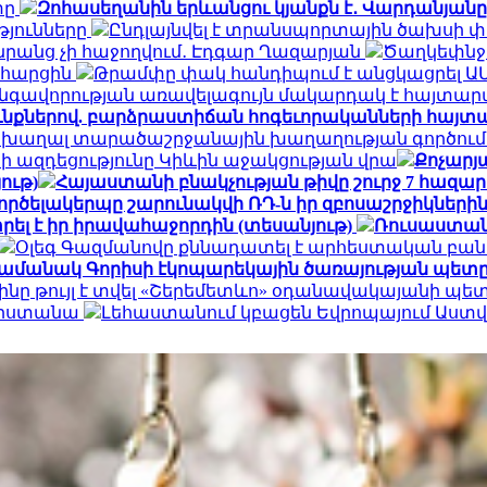
տը
Զոհասեղանին երևանցու կյանքն է․ Վարդանյանը
թյունները
Ընդլայնվել է տրանսպորտային ծախսի 
դա նրանց չի հաջողվում․ Էդգար Ղազարյան
Ծաղկեփնջեր
ն հարցին
Թրամփը փակ հանդիպում է անցկացրել Ա
գավորության առավելագույն մակարդակ է հայտար
ւնքներով. բարձրաստիճան հոգեւորականների հայտ
 խաղալ տարածաշրջանային խաղաղության գործում.
ի ազդեցությունը Կիևին աջակցության վրա
Քոչարյա
ութ)
Հայաստանի բնակչության թիվը շուրջ 7 հազար
ործելակերպը շարունակվի ՌԴ-ն իր զբոսաշրջիկների
ել է իր իրավահաջորդին (տեսանյութ)
Ռուսաստան
Օլեգ Գազմանովը քննադատել է արհեստական բան
ամանակ Գորիսի էկոպարեկային ծառայության պետը
ինը թույլ է տվել «Շերեմետևո» օդանավակայանի պ
հարստանա
Լեհաստանում կբացեն Եվրոպայում Աս