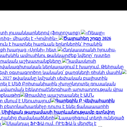
գստի լուսանկարներով (ֆոտոշարք)
«Ռեալը»
ից» միացել է «Կոմոյին»
Ծայրահեղ շոգը 2026
ուն է հայտնել հարևան երկրներին՝ Իրանին
ոքի խաղաց «Սյոնի» հետ
Հնդկաստանի հյուսիս-
նախկին ամուսինու թանկարժեք նվերը՝ դստեր
րարական աշխատանքները
Դամասկոսի
դիվանագիտական ներկայացում է խաղում. Թեհրանը
վեյփ օգտագործող կանանց՝ քաղցկեղի ռիսկի մասին
նչև 2027 թվականը կմշակի սեփական բալիստիկ
ել է Մեծ Բրիտանիային չխոչընդոտել ռուսական
 խավարման էլեկտրաէներգիայի արտադրության վրա
ինքնաթիռ
Թրամփը պաշտպանել է ԱՄՆ
 մնում է Սեուտայում
Գարեգին Բ Վեփահառին
ի բետոնախառնիչը դուրս է եկել ճանապարհի
ի Սիլիկյան թաղամասի հարևանությամբ գտնվող
սաստանից ժամանածների
Լայպցիգում տեղի ունեցած
ի
Սկանդալ ՖԻՖԱ-ում․ ՈՒԵՖԱ-ն մերժել է