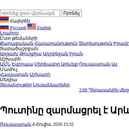
Հայերեն
Русский
English
Լրահոս
Ըստ թեմաների
Քաղաքական
Հասարակություն
Տնտեսություն
Իրավո
Տարածաշրջան
Արցախ
Թուրքիա
Ադրբեջան
Իրան
Աշխարհ
ԱՄՆ
Եվրոպա
Մերձավոր Արևելք
Ռուսաստան
Այլ
Մամուլ
Հայաստան
Աշխարհ
Մեդիա
Տեսանյութեր
Լուսանկարներ
2:00
Դերասանին մեղադրում են
Պուտինը զարմացրել է Ար
Ռուսաստան
4 Հուլիս, 2026 15:32