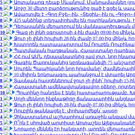
5
Արտակարգ դեպք Սևանում. Մանրամասներ (լո
6
Արջը 30 մետր բարձրությունից ցած է գցել և ս
7
Ավարտվել է «Գող Բջե»-ին, «Տեցիկ»-ին ու «Գոջ
8
425 անձինք տեղափոխվել են ոստիկանություն․
9
Դերասանին մեղադրում են մանկապղծության մե
10
Գազ չի լինի օգոստոսի 4-ին ժամը 09:00-ից մինչև
1
Ջուր չի լինի հուլիսի 28-ին ժամը 07.00-ից մինչև հո
2
Խստորեն դատապարտում եմ Ռուբեն Ռուբինյանի
3
Պատմական հաղթանակ․ Հայաստանը դարձավ 
4
ՀՀ-ում ԱՄՆ դեսպանատնից լավ լուր․ նոր հնար
5
Գագիկ Ծառուկյանից կբռնագանձվի 75 անշարժ գո
6
Սուրեն Պապիկյանի նոր հրամանը՝ ժամկետային
7
10 միլիոն երկրպագու պահանջում է վտարել Արգ
8
Տասնյակ հասցեներում ջուր չի լինի՝ հուլիսի 15-ին
9
Հայաստանի ամենավտանգավոր օձերը. որտեղ
10
Պուտինը հանդես է եկել հայտարարությամբ. Խո
1
Սոչի մեկնող ինքնաթիռը ճանապարհին անցկացրե
2
Ջուր չի լինի հուլիսի 28-ին ժամը 07.00-ից մինչև հո
3
Ռուբլին թանկացել է․ փոխարժեքն՝ այսօր
4
Չինաստանում աշխարհում առաջին անգամ մա
5
Ո՞րն է սիրված արտիստ Արտաշես Ալեքսանյա
6
Նորայրը մեկնել էր հանգստի, արդեն վերադառն
7
Խստորեն դատապարտում եմ Ռուբեն Ռուբինյանի