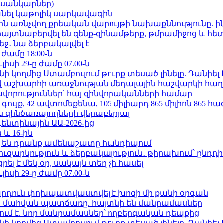
ւսանկարներ)
պանել կաթոլիկ սարկավագին
ո»-ին առնչվող քրեական վարույթի նախաքննությունը. ի
 հայտնաբերվել են զենք-զինամթերք, թմրամիջոց և հ
ջ․ նա ձերբակալվել է
 ժամը 18:00-ն
ւլիսի 29-ը ժամը 07.00-ն
 կողմից Ստամբուլում թուրք տեսած լինելը. Դանիել
աշխարհի առաջնության մեդալային հաշվարկի հաղ
ավորություններ՝ հայ զինվորականների համար
ւյք, 42 ավտոմեքենա, 105 միլիարդ 865 միլիոն 865 հ
 զինծառայողների վերաբերյալ
ենտինային ԱԱ-2026-ից
 և 16-ին
 են դրանք ամենաշատը հանդիպում
ւզարկություն և ձերբակալություն․ թիրախում՝ ընդդ
լ է մեկ օր, սակայն տեղ չի հասել
ւլիսի 29-ը ժամը 07.00-ն
րդուն փոխպատվաստվել է խոզի մի քանի օրգան
նի մահվան պատճառը. հայտնի են մանրամասներ
ում է. նոր մանրամասներ՝ ողբերգական դեպքից
 կողմից Ստամբուլում թուրք տեսած լինելը. Դանիել