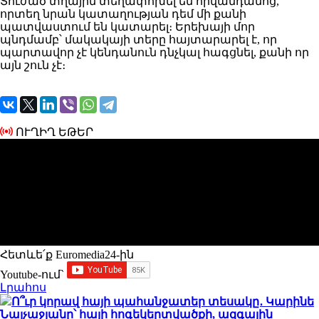
Տուժած տղային տեղափոխել են հիվանդանոց,
որտեղ նրան կատաղության դեմ մի քանի
պատվաստում են կատարել։ Երեխայի մոր
պնդմամբ՝ մակակայի տերը հայտարարել է, որ
պարտավոր չէ կենդանուն դնչկալ հագցնել, քանի որ
այն շուն չէ։
ՈՒՂԻՂ ԵԹԵՐ
Հետևե՛ք Euromedia24-ին
Youtube-ում`
Լրահոս
Ո՞ւր կորավ հայի պահանջատեր տեսակը․ Կարինե
Նալչաջյանը՝ հայի հոգեկերտվածքի, ազգային