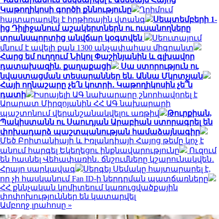
Կաթողիկոսի գործի քննությունը
Ղրիմում
հայտարարվել է հրթիռային վտանգ
Սեպտեմբերի 1-
ից Դիլիջանում աշակերտներն ու ուսանողները
տրանսպորտից անվճար կօգտվեն
Սեուտայում
մնում է ավելի քան 1300 անչափահաս միգրանտ
Հարց եմ ուղղում Նիկոլ Փաշինյանին և գլխավոր
դատախազին. քաղաքացի
Սա ստորություն ու
նվաստացման տեսարաններ են. Աննա Մկրտչյան
Հայի ողնաշարը չե՛ն կոտրի․ Կաթողիկոսին չե՞ն
դատի
Իսրայելի ԱԳ նախարարը շնորհավորել է
Արարատ Միրզոյանին ՀՀ ԱԳ նախարարի
պաշտոնում վերանշանակվելու առթիվ
Թուրքիան,
Պակիստանն ու Սաուդյան Արաբիան ստորագրել են
փոխադարձ պաշտպանության համաձայնագիր
Մեծ Բրիտանիայի և Իռլանդիայի Հայոց թեմը կոչ է
անում հարգել Եկեղեցու ինքնավարությունը
Ուզում
են հասնել Վեհափառին․ ճնշումները կշարունակվեն․
Հրայր սարկավագ
Սերգեյ Սեմակը հայտարարել է,
որ չի հասկանում Fan ID-ի ներդրման պատճառները
ՀՀ քննչական կոմիտեում կառուցվածքային
փոփոխություններ են կատարվել
Ամբողջ լրահոսը »