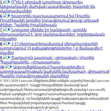
5
Ո՞րն է սիրված արտիստ Արտաշես
Ալեքսանյանի մահվան պատճառը. հայտնի են
մանրամասներ
6
Խստորեն դատապարտում եմ Ռուբեն
Ռուբինյանի կողմից Ստամբուլում թուրք տեսած
լինելը. Դանիել Իոաննիսյան
7
Նորայրը մեկնել էր հանգստի, արդեն
վերադառնում է. նոր մանրամասներ՝ ողբերգական
դեպքից
8
1/15 ընտրատեղամասում վերահաշվարկի
արդյունքում 19 քվեաթերթիկներից 7-ը ճանաչվել է
վավեր
9
Շառաչուն ապտակ՝ «զորավար» Սուրեն
Պապիկյանին․ «Հրապարակ»
10
Ավտոմեքենայում հայտնաբերվել է
առողջապահության նախկին նախարար, վիրաբույժ
Գագիկ Ստամբուլցյանի մարմինը
© 2011-2026 Lurer.com Մեջբերումներ անելիս ակտիվ հղումը Lurer.com-
ին պարտադիր է: Կայքի հոդվածների մասնակի կամ
ամբողջական հեռուստառադիոընթերցումն առանց Lurer.com-ին
հղման արգելվում է:Կայքում արտահայտված կարծիքները
պարտադիր չէ, որ համընկնեն կայքի խմբագրության տեսակետի
հետ:Գովազդների բովանդակության համար կայքը
պատասխանատվություն չի կրում: