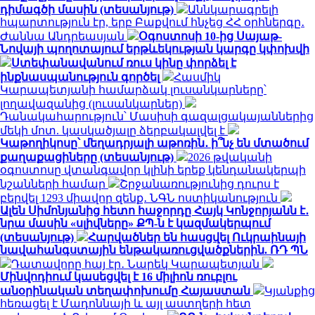
դիմագծի մասին (տեսանյութ)
Աննկարագրելի
հպարտություն էր, երբ Բաքվում հնչեց ՀՀ օրհներգը․
Ժաննա Անդրեասյան
Օգոստոսի 10-ից Սայաթ-
Նովայի պողոտայում երթևեկության կարգը կփոխվի
Ստեփանավանում ռուս կինը փորձել է
ինքնասպանություն գործել
Հասմիկ
Կարապետյանի համարձակ լուսանկարները՝
լողավազանից (լուսանկարներ)
Դանակահարություն՝ Մասիսի գազալցակայաններից
մեկի մոտ. կասկածյալը ձերբակալվել է
Կաթողիկոսը՝ մեղադրյալի աթոռին․ ի՞նչ են մտածում
քաղաքացիները (տեսանյութ)
2026 թվականի
օգոստոսը վտանգավոր կլինի երեք կենդանակերպի
նշանների համար
Շրջանառությունից դուրս է
բերվել 1293 միավոր զենք․ ՆԳՆ ոստիկանություն
Ալեն Սիմոնյանից հետո հաջորդը Հայկ Կոնջորյանն է․
նրա մասին «սլիվները» ՔՊ-ն է կազմակերպում
(տեսանյութ)
Հարվածներ են հասցվել Ուկրաինայի
նավահանգստային ենթակառուցվածքներին. ՌԴ ՊՆ
Դատավորը հայ էր․ Նարեկ Կարապետյան
Մինվոդիում կասեցվել է 16 միլիոն ռուբլու
անօրինական տեղափոխումը Հայաստան
Կյանքից
հեռացել է Մադոննայի և այլ աստղերի հետ