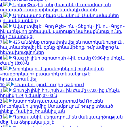
4
Նիկոլ Փաշինյանը հայտնել է առավոտյան
ստացած «տարօրինակ» նամակի մասին
5
Արտակարգ դեպք Սևանում. Մանրամասներ
(լուսանկարներ)
6
Ավարտվել է «Գող Բջե»-ին, «Տեցիկ»-ին ու «Գոջո»-
ին առնչվող քրեական վարույթի նախաքննությունը.
ինչ է պարզվել
7
425 անձինք տեղափոխվել են ոստիկանություն․
հայտնաբերվել են զենք-զինամթերք, թմրամիջոց և
հետախուզվողներ
8
Գազ չի լինի օգոստոսի 4-ին ժամը 09:00-ից մինչև
ժամը 18:00-ն
9
Կիլիկիայում կրակոցներով ուղեկցված
«ռազբորկայի» բացառիկ տեսանյութ է
հրապարակվել
10
Սպանություն՝ ուղիղ եթերում
1
Ջուր չի լինի հուլիսի 28-ին ժամը 07.00-ից մինչև
հուլիսի 29-ը ժամը 07.00-ն
2
Խստորեն դատապարտում եմ Ռուբեն
Ռուբինյանի կողմից Ստամբուլում թուրք տեսած
լինելը. Դանիել Իոաննիսյան
3
Դերասանին մեղադրում են մանկապղծության
մեջ․ նա ձերբակալվել է