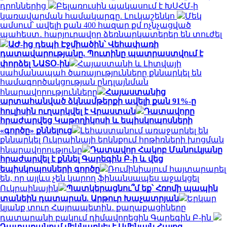
դրոններից
Բելառուսին պակասում է ԽՍՀՄ-ի
կառավարման համակարգը. Լուկաշենկո
Մեկ
ամսում՝ ավելի քան 400 հազար քմ ոչնչացված
պահեստ․ հարյուրավոր ձեռնարկատերեր են տուժել
ԱԺ-ից դեպի Էջմիածին՝ Վեհափառի
դատավարությանը. Պուտինը պատրաստվում է
փորձել ՆԱՏՕ-ին
Հայաստանի և Լիտվայի
սահմանապահ ծառայությունները քննարկել են
համագործակցության ընդլայնման
հնարավորությունները
Հայաստանից
արտահանված ձկնամթերքի ավելի քան 91%-ը
հուլիսին ուղարկվել է Վրաստան
Դատավորը
հրաժարվեց Կաթողիկոսի և եպիսկոպոսների
«գործը» քննելուց
Լեհաստանում առաջարկել են
քննարկել Ուկրաինայի երկնքում հրթիռների խոցման
հնարավորությունը
Դատավոր Հակոբ Մանուկյանը
հրաժարվել է քննել Գարեգին Բ-ի և վեց
եպիսկոպոսների գործը
Ռումինիայում հայտարարել
են, որ այլևս չեն կարող ֆինանսապես աջակցել
Ուկրաինային
Պատկերացնու՞մ եք՝ Հռոմի պապին
տանեին դատարան. Արթուր Խաչատրյան
Երկար
կյանք տուր Հայրապետին․ քաղաքացիները
դատարանի բակում դիմավորեցին Գարեգին Բ-ին
Դատարանում մեկնարկել է Ամենայն Հայոց