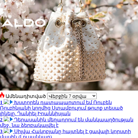
Ամենադիտված
1
Խստորեն դատապարտում եմ Ռուբեն
Ռուբինյանի կողմից Ստամբուլում թուրք տեսած
լինելը. Դանիել Իոաննիսյան
2
Դերասանին մեղադրում են մանկապղծության
մեջ․ նա ձերբակալվել է
3
Սիլվա Հակոբյանը հայտնել է ցավալի կորստի
մասին (Լուսանկար)