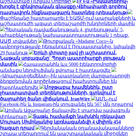
աշխատած Ուիլյամ Օրբիթը
ՌԴ-ն «Իսկանդերով»
խոցել է զինվորական գնացքը.Վեհափառի գործով
դատավորն ինքնաբացարկ հայտնեց (տեսանյութ)
Փաշինյանը հայտարարել է ԵԱՏՄ-ում ապրանքների և
աշխատուժի ազատ տեղաշարժի խնդիրների մասին
Պետական դավաճանության 4, լրտեսության՝ 5,
ահաբեկչության նախապատրաստության 1 դեպք.
ԱԱԾ տվյալներ
Թուրքական «Madame Coco»-ն
ամբողջությամբ հեռանում է Ռուսաստանից․ կփակվի
29 խանութ
Երևի փոստը լավ չի աշխատում․
Նաթան սրբազանը՝ Պոլսո պատրիարքի լռության
մասին
Հայաստանին ևս 5000 էլեկտրոմոբիլի
անմաքս ներմուծման քվոտա է հատկացվել
«Արարատցեմենտ»-ին պատկանող մարզադպրոցի
ձեռքբերման գործընթացում խախտումներ են
հայտնաբերվել
Մոջթաբա Խամենեին, ըստ
չհաստատված տեղեկությունների, գտնվում է
ծայրահեղ ծանր վիճակում․ IranWire
ԱՄՆ-ում
Facebook-ին և Instagram-ին տուգանել են 567 մլն դոլարով
Արման Ազարյանը ճանաչվել է տարվա լավագույն
փրկարար
Տաթև համայնքի նախկին ղեկավար
Մուրադ Սիմոնյանից կբռնագանձվի 4 միլիոն 454
հազար դրամ
Գերմանական օդանավակայանները
շտապ տեղադրում են պաշտպանական միջոցներ