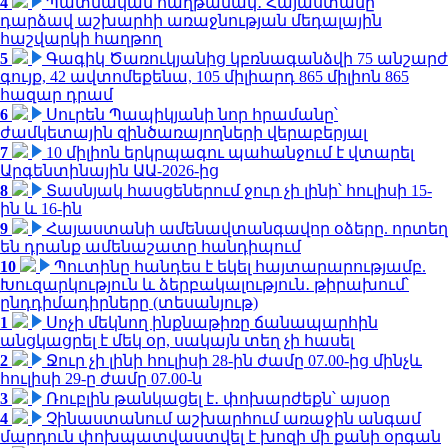
4
Պատմական հաղթանակ․ Հայաստանը
դարձավ աշխարհի առաջնության մեդալային
հաշվարկի հաղթող
5
Գագիկ Ծառուկյանից կբռնագանձվի 75 անշարժ
գույք, 42 ավտոմեքենա, 105 միլիարդ 865 միլիոն 865
հազար դրամ
6
Սուրեն Պապիկյանի նոր հրամանը՝
ժամկետային զինծառայողների վերաբերյալ
7
10 միլիոն երկրպագու պահանջում է վտարել
Արգենտինային ԱԱ-2026-ից
8
Տասնյակ հասցեներում ջուր չի լինի՝ հուլիսի 15-
ին և 16-ին
9
Հայաստանի ամենավտանգավոր օձերը. որտեղ
են դրանք ամենաշատը հանդիպում
10
Պուտինը հանդես է եկել հայտարարությամբ.
Խուզարկություն և ձերբակալություն․ թիրախում՝
ընդդիմադիրները (տեսանյութ)
1
Սոչի մեկնող ինքնաթիռը ճանապարհին
անցկացրել է մեկ օր, սակայն տեղ չի հասել
2
Ջուր չի լինի հուլիսի 28-ին ժամը 07.00-ից մինչև
հուլիսի 29-ը ժամը 07.00-ն
3
Ռուբլին թանկացել է․ փոխարժեքն՝ այսօր
4
Չինաստանում աշխարհում առաջին անգամ
մարդուն փոխպատվաստվել է խոզի մի քանի օրգան