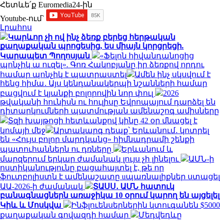
Հետևե՛ք Euromedia24-ին
Youtube-ում`
Լրահոս
Կարևոր չի ով ինչ ձեռք բերեց հերթական
քաղաքական պրոցեսից, ես միայն կորցրեցի.
Կարապետ Պողոսյան
«Ֆելոն հիվանդանոցից
պոնչիկ ա ուզել». Գոռ Հակոբյանը իր ձեռքով որդու
համար պոնչիկ է պատրաստել
Ամեն ինչ սկսվում է
հենց հիմա․ Այս կենդանակերպի նշանների համար
բացվում է կյանքի բոլորովին նոր փուլ
2026
թվականի հունիսն ու հուլիսը Եվրոպայում դարձել են
դիտարկումների պատմության ամենաշոգ ամիսները
Տզի խայթոցի հետևանքով կինը 42 օր մնացել է
կոմայի մեջ
Արտակարգ դեպք՝ Երևանում․ կոտրել
են «Հույս բոլոր մարդկանց» հիմնադրամի շենքի
պատուհաններն ու դռները
Երևանում և
մարզերում երկար ժամանակ լույս չի լինելու
ԱՄՆ-ի
ոստիկանությունը բացահայտել է, թե որ
ֆուտբոլիստն է ամենաշատը uպառնալիքներ ստացել
ԱԱ-2026-ի ժամանակ
ՏԱՍՍ․ ԱՄՆ հատուկ
բանագնացներն առաջիկա 10 օրում կարող են այցելել
Կիև և Մոսկվա
Ինֆլուենսերներին կտուգանեն $5000
քաղաքական գովազդի համար
Մեդվեդևը