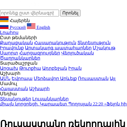
Հայերեն
Русский
English
Լրահոս
Ըստ թեմաների
Քաղաքական
Հասարակություն
Տնտեսություն
Իրավունք
Արտակարգ պատահարներ
Մշակույթ
Սպորտ
Հարցազրույցներ
Վերլուծական
Ծաղրանկարներ
Տարածաշրջան
Արցախ
Թուրքիա
Ադրբեջան
Իրան
Աշխարհ
ԱՄՆ
Եվրոպա
Մերձավոր Արևելք
Ռուսաստան
Այլ
Մամուլ
Հայաստան
Աշխարհ
Մեդիա
Տեսանյութեր
Լուսանկարներ
այն կորցրեցի. Կարապետ Պողոսյան
22:20
«Ֆելոն հիվան
Ռուսաստանը ռեկորդային