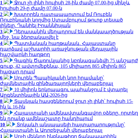
1
Ջուր չի լինի հուլիսի 28-ին ժամը 07.00-ից մինչև
հուլիսի 29-ը ժամը 07.00-ն
2
Խստորեն դատապարտում եմ Ռուբեն
Ռուբինյանի կողմից Ստամբուլում թուրք տեսած
լինելը. Դանիել Իոաննիսյան
3
Դերասանին մեղադրում են մանկապղծության
մեջ․ նա ձերբակալվել է
4
Պատմական հաղթանակ․ Հայաստանը
դարձավ աշխարհի առաջնության մեդալային
հաշվարկի հաղթող
5
Գագիկ Ծառուկյանից կբռնագանձվի 75 անշարժ
գույք, 42 ավտոմեքենա, 105 միլիարդ 865 միլիոն 865
հազար դրամ
6
Սուրեն Պապիկյանի նոր հրամանը՝
ժամկետային զինծառայողների վերաբերյալ
7
10 միլիոն երկրպագու պահանջում է վտարել
Արգենտինային ԱԱ-2026-ից
8
Տասնյակ հասցեներում ջուր չի լինի՝ հուլիսի 15-
ին և 16-ին
9
Հայաստանի ամենավտանգավոր օձերը. որտեղ
են դրանք ամենաշատը հանդիպում
10
Տոկաևի անսպասելի հայտարարությունը՝
Հայաստանի և Ադրբեջանի վերաբերյալ
1
Սոչի մեկնող ինքնաթիռը ճանապարհին