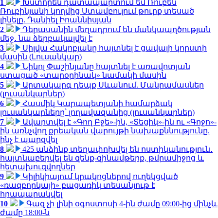
1
Խստորեն դատապարտում եմ Ռուբեն
Ռուբինյանի կողմից Ստամբուլում թուրք տեսած
լինելը. Դանիել Իոաննիսյան
2
Դերասանին մեղադրում են մանկապղծության
մեջ․ նա ձերբակալվել է
3
Սիլվա Հակոբյանը հայտնել է ցավալի կորստի
մասին (Լուսանկար)
4
Նիկոլ Փաշինյանը հայտնել է առավոտյան
ստացած «տարօրինակ» նամակի մասին
5
Արտակարգ դեպք Սևանում. Մանրամասներ
(լուսանկարներ)
6
Հասմիկ Կարապետյանի համարձակ
լուսանկարները՝ լողավազանից (լուսանկարներ)
7
Ավարտվել է «Գող Բջե»-ին, «Տեցիկ»-ին ու «Գոջո»-
ին առնչվող քրեական վարույթի նախաքննությունը.
ինչ է պարզվել
8
425 անձինք տեղափոխվել են ոստիկանություն․
հայտնաբերվել են զենք-զինամթերք, թմրամիջոց և
հետախուզվողներ
9
Կիլիկիայում կրակոցներով ուղեկցված
«ռազբորկայի» բացառիկ տեսանյութ է
հրապարակվել
10
Գազ չի լինի օգոստոսի 4-ին ժամը 09:00-ից մինչև
ժամը 18:00-ն