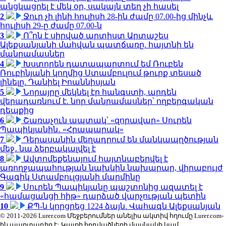
անցկացրել է մեկ օր, սակայն տեղ չի հասել
2
Ջուր չի լինի հուլիսի 28-ին ժամը 07.00-ից մինչև
հուլիսի 29-ը ժամը 07.00-ն
3
Ո՞րն է սիրված արտիստ Արտաշես
Ալեքսանյանի մահվան պատճառը. հայտնի են
մանրամասներ
4
Խստորեն դատապարտում եմ Ռուբեն
Ռուբինյանի կողմից Ստամբուլում թուրք տեսած
լինելը. Դանիել Իոաննիսյան
5
Նորայրը մեկնել էր հանգստի, արդեն
վերադառնում է. նոր մանրամասներ՝ ողբերգական
դեպքից
6
Շառաչուն ապտակ՝ «զորավար» Սուրեն
Պապիկյանին․ «Հրապարակ»
7
Դերասանին մեղադրում են մանկապղծության
մեջ․ նա ձերբակալվել է
8
Ավտոմեքենայում հայտնաբերվել է
առողջապահության նախկին նախարար, վիրաբույժ
Գագիկ Ստամբուլցյանի մարմինը
9
Սուրեն Պապիկյանը պաշտոնից ազատել է
«համացանցի հիթ» դարձած վարչության պետին
10
ՔՊ-ն կորցրեց 1224 ձայն. Վահագն Ալեքսանյան
© 2011-2026 Lurer.com Մեջբերումներ անելիս ակտիվ հղումը Lurer.com-
ին պարտադիր է: Կայքի հոդվածների մասնակի կամ