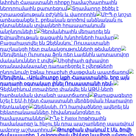
կփոխի Հայաստանի դիրքը համաշխարհային
ներդրումային քարտեզում
Տղամարդը ծեծել է
շտապօգնության բժշկին և վարորդին
ՄԻՊ-ը կոշտ
արձագանքել է․ քրեական գործով անձնական ու
ընտանեկան տվյալների հրապարակումն
անընդունելի է
Գերմանիային մեղադրել են
Եվրամիության գազային խնդիրների համար
Բացահայտվել են Զելենսկու՝ Ռուսաստանի
դաշնակցի հետ բանակցությունների թեմաները
Մեդվեդևը Ուրսուլա ֆոն դեր Լայենին արտասովոր
մականուններ է տվել
Սիցիլիայի գլխավոր
օդանավակայանը դադարեցրել է չվերթների
ընդունումը Էթնա հրաբխի ժայթքման պատճառով
Մեդվեդև․ «Արևմուտքը կլքի Հայաստանին, երբ այն
դադարի օգտակար լինել Ռուսաստանի դեմ»
Գելենջիկում լողափերը փակվել են ԱԹՍ-ների
հարձակման վտանգի պատճառով
Քաղաքագետը
նշել է ԵՄ-ի հետ Հայաստանի մերձեցման հնարավոր
հետևանքը
Զելենսկի․ ՌԴ հարվածները ավերել են
էլեկտրակայաններ, հիվանդանոցներ ու
համալսարաններ
Ի՞նչ է Patriot հրթիռային
համակարգը և ինչու են դրա պաշարները սպառվում
ամբողջ աշխարհում
Թուրքիան փակում է Սև ծովի
ճանապարհը․ Նովոռոսիյսկ մեկնող նավերի անցումը