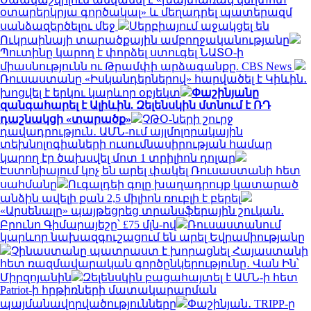
օտարերկրյա գործակալ» և մեղադրել պատերազմ
սանձազերծելու մեջ
Սերբիայում աջակցել են
Ուկրաինայի տարածքային ամբողջականությանը
Պուտինը կարող է փորձել ստուգել ՆԱՏՕ-ի
միասնությունն ու Թրամփի արձագանքը. CBS News
Ռուսաստանը «Իսկանդերներով» հարվածել է Կիևին․
խոցվել է երկու կարևոր օբյեկտ
Փաշինյանը
զանգահարել է Ալիևին. Զելենսկին մտնում է ՌԴ
դաշնակցի «տարածք»
ՉԹՕ-ների շուրջ
դավադրություն․ ԱՄՆ-ում այլմոլորակային
տեխնոլոգիաների ուսումնասիրության համար
կարող էր ծախսվել մոտ 1 տրիլիոն դոլար
Էստոնիայում կոչ են արել փակել Ռուսաստանի հետ
սահմանը
Ուգալդեի գոլը խաղադրույք կատարած
անձին ավելի քան 2,5 միլիոն ռուբլի է բերել
«Արսենալը» պայթեցրեց տրանսֆերային շուկան․
Բրունո Գիմարայեշը՝ £75 մլն-ով
Ռուսաստանում
կարևոր նախազգուշացում են արել Եվրամիությանը
Չինաստանը պատրաստ է խորացնել Հայաստանի
հետ ռազմավարական գործընկերությունը․ Վան Ին՝
Միրզոյանին
Զելենսկին բացահայտել է ԱՄՆ-ի հետ
Patriot-ի հրթիռների մատակարարման
պայմանավորվածությունները
Փաշինյան․ TRIPP-ը