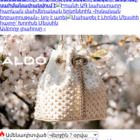
սահմանափակվում է
Իրանի ԱԳ նախարարը
հարևան մահմեդական երկրներին «իսկական
եղբայրության» կոչ է արել
Մահացել է Լիոնել Մեսսիի
հայրը՝ Խորխե Մեսսին
Ամբողջ լրահոսը »
Ամենադիտված