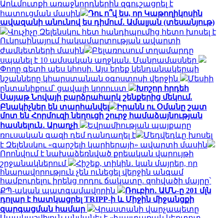
Արևմուտքի առաջնորդներին զգուշացրել է
հատուցման մասին
Դու ո՞վ ես, որ Կաթողիկոսին
ավազանի անունով ես դիմում․ Ամալյան (տեսանյութ)
Վուչիչը Զելենսկու հետ հանդիպումից հետո խոսել է
Ուկրաինայում հակամարտության ավարտի
ժամկետների մասին
Բելառուսում տղամարդը
սպանել է 10 ամսական աղջկան. Մանրամասներ
Փողը գետի պես կհոսի. Այս երեք կենդանակերպի
նշանները կհարստանան օգոստոսի վերջին
Մեսիի
ընտանիքում՝ ցավալի կորուստ
Խոշոր հրդեհ
Սայաթ Նովայի բարձրահարկ շենքերից մեկում.
Բնակիչներ են տարհանվել
Իրանն ու Օմանը շատ
մոտ են Հորմուզի նեղուցի շուրջ համաձայնության
հասնելուն․ Արաղչի
Եվրամիության պայքարը
ռուսական գազի դեմ դանդաղել է
Մեդվեդևը խոսել
է Զելենսկու «գարշելի կարիերայի» ավարտի մասին
Որոնվում է նախաձեռնված քրեական վարույթի
շրջանակներում
Հիշեք, տիկին․ կան մայրեր, որ
հնարավորություն չեն ունեցել վերջին անգամ
համբուրելու իրենց որդու ճակատը. զոհվածի մայրը՝
ՔՊ-ական պատգամավորին
Ռուբիո․ ԱՄՆ-ը 201 մլն
դոլար է հատկացրել TRIPP-ի և Միջին միջանցքի
զարգացման համար
Վրաստանի վարչապետը
Սաակաշվիլուն անվանել է «խայտառակ կեղտոտ