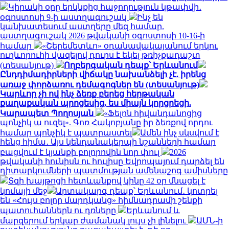
Կիրակի օրը երկնքից հաջողություն կթափվի․
օգոստոսի 9-ի աստղագուշակ
Ինչ են
կանխատեսում աստղերը մեզ համար.
աստղագուշակ 2026 թվականի օգոստոսի 10-16-ի
համար
«Շերեմետևո» օդանավակայանում երկու
ուղևորուհի վազելով դուրս է եկել թռիչքադաշտ
(տեսանյութ)
Ողբերգական դեպք՝ Երևանում
Ընդդիմադիրների վիճակը նախանձելի չէ. իրենց
առաջ փորձառու դեմագոգներ են (տեսանյութ)
Կարևոր չի ով ինչ ձեռք բերեց հերթական
քաղաքական պրոցեսից, ես միայն կորցրեցի.
Կարապետ Պողոսյան
«Ֆելոն հիվանդանոցից
պոնչիկ ա ուզել». Գոռ Հակոբյանը իր ձեռքով որդու
համար պոնչիկ է պատրաստել
Ամեն ինչ սկսվում է
հենց հիմա․ Այս կենդանակերպի նշանների համար
բացվում է կյանքի բոլորովին նոր փուլ
2026
թվականի հունիսն ու հուլիսը Եվրոպայում դարձել են
դիտարկումների պատմության ամենաշոգ ամիսները
Տզի խայթոցի հետևանքով կինը 42 օր մնացել է
կոմայի մեջ
Արտակարգ դեպք՝ Երևանում․ կոտրել
են «Հույս բոլոր մարդկանց» հիմնադրամի շենքի
պատուհաններն ու դռները
Երևանում և
մարզերում երկար ժամանակ լույս չի լինելու
ԱՄՆ-ի