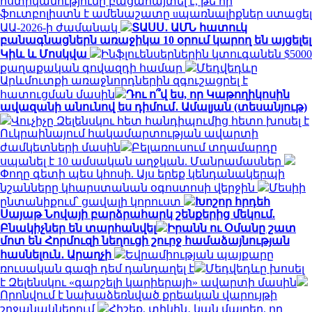
ոստիկանությունը բացահայտել է, թե որ
ֆուտբոլիստն է ամենաշատը uպառնալիքներ ստացել
ԱԱ-2026-ի ժամանակ
ՏԱՍՍ․ ԱՄՆ հատուկ
բանագնացներն առաջիկա 10 օրում կարող են այցելել
Կիև և Մոսկվա
Ինֆլուենսերներին կտուգանեն $5000
քաղաքական գովազդի համար
Մեդվեդևը
Արևմուտքի առաջնորդներին զգուշացրել է
հատուցման մասին
Դու ո՞վ ես, որ Կաթողիկոսին
ավազանի անունով ես դիմում․ Ամալյան (տեսանյութ)
Վուչիչը Զելենսկու հետ հանդիպումից հետո խոսել է
Ուկրաինայում հակամարտության ավարտի
ժամկետների մասին
Բելառուսում տղամարդը
սպանել է 10 ամսական աղջկան. Մանրամասներ
Փողը գետի պես կհոսի. Այս երեք կենդանակերպի
նշանները կհարստանան օգոստոսի վերջին
Մեսիի
ընտանիքում՝ ցավալի կորուստ
Խոշոր հրդեհ
Սայաթ Նովայի բարձրահարկ շենքերից մեկում.
Բնակիչներ են տարհանվել
Իրանն ու Օմանը շատ
մոտ են Հորմուզի նեղուցի շուրջ համաձայնության
հասնելուն․ Արաղչի
Եվրամիության պայքարը
ռուսական գազի դեմ դանդաղել է
Մեդվեդևը խոսել
է Զելենսկու «գարշելի կարիերայի» ավարտի մասին
Որոնվում է նախաձեռնված քրեական վարույթի
շրջանակներում
Հիշեք, տիկին․ կան մայրեր, որ