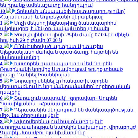
են դրանք ամենաշատը հանդիպում
10
Տոկաևի անսպասելի հայտարարությունը՝
Հայաստանի և Ադրբեջանի վերաբերյալ
1
Սոչի մեկնող ինքնաթիռը ճանապարհին
անցկացրել է մեկ օր, սակայն տեղ չի հասել
2
Ջուր չի լինի հուլիսի 28-ին ժամը 07.00-ից մինչև
հուլիսի 29-ը ժամը 07.00-ն
3
Ո՞րն է սիրված արտիստ Արտաշես
Ալեքսանյանի մահվան պատճառը. հայտնի են
մանրամասներ
4
Խստորեն դատապարտում եմ Ռուբեն
Ռուբինյանի կողմից Ստամբուլում թուրք տեսած
լինելը. Դանիել Իոաննիսյան
5
Նորայրը մեկնել էր հանգստի, արդեն
վերադառնում է. նոր մանրամասներ՝ ողբերգական
դեպքից
6
Շառաչուն ապտակ՝ «զորավար» Սուրեն
Պապիկյանին․ «Հրապարակ»
7
Դերասանին մեղադրում են մանկապղծության
մեջ․ նա ձերբակալվել է
8
Ավտոմեքենայում հայտնաբերվել է
առողջապահության նախկին նախարար, վիրաբույժ
Գագիկ Ստամբուլցյանի մարմինը