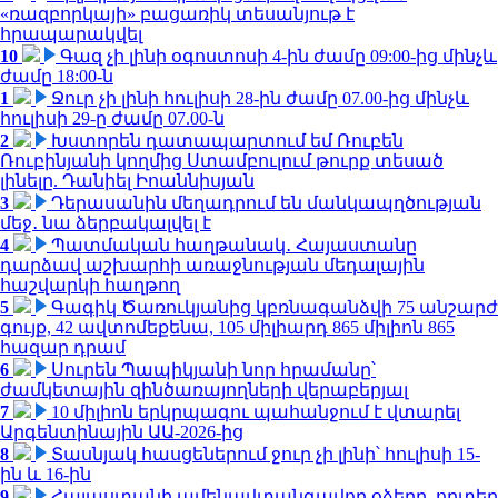
«ռազբորկայի» բացառիկ տեսանյութ է
հրապարակվել
10
Գազ չի լինի օգոստոսի 4-ին ժամը 09:00-ից մինչև
ժամը 18:00-ն
1
Ջուր չի լինի հուլիսի 28-ին ժամը 07.00-ից մինչև
հուլիսի 29-ը ժամը 07.00-ն
2
Խստորեն դատապարտում եմ Ռուբեն
Ռուբինյանի կողմից Ստամբուլում թուրք տեսած
լինելը. Դանիել Իոաննիսյան
3
Դերասանին մեղադրում են մանկապղծության
մեջ․ նա ձերբակալվել է
4
Պատմական հաղթանակ․ Հայաստանը
դարձավ աշխարհի առաջնության մեդալային
հաշվարկի հաղթող
5
Գագիկ Ծառուկյանից կբռնագանձվի 75 անշարժ
գույք, 42 ավտոմեքենա, 105 միլիարդ 865 միլիոն 865
հազար դրամ
6
Սուրեն Պապիկյանի նոր հրամանը՝
ժամկետային զինծառայողների վերաբերյալ
7
10 միլիոն երկրպագու պահանջում է վտարել
Արգենտինային ԱԱ-2026-ից
8
Տասնյակ հասցեներում ջուր չի լինի՝ հուլիսի 15-
ին և 16-ին
9
Հայաստանի ամենավտանգավոր օձերը. որտեղ