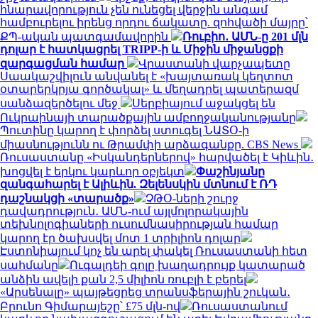
հնարավորություն չեն ունեցել վերջին անգամ
համբուրելու իրենց որդու ճակատը. զոհվածի մայրը՝
ՔՊ-ական պատգամավորին
Ռուբիո․ ԱՄՆ-ը 201 մլն
դոլար է հատկացրել TRIPP-ի և Միջին միջանցքի
զարգացման համար
Վրաստանի վարչապետը
Սաակաշվիլուն անվանել է «խայտառակ կեղտոտ
օտարերկրյա գործակալ» և մեղադրել պատերազմ
սանձազերծելու մեջ
Սերբիայում աջակցել են
Ուկրաինայի տարածքային ամբողջականությանը
Պուտինը կարող է փորձել ստուգել ՆԱՏՕ-ի
միասնությունն ու Թրամփի արձագանքը. CBS News
Ռուսաստանը «Իսկանդերներով» հարվածել է Կիևին․
խոցվել է երկու կարևոր օբյեկտ
Փաշինյանը
զանգահարել է Ալիևին. Զելենսկին մտնում է ՌԴ
դաշնակցի «տարածք»
ՉԹՕ-ների շուրջ
դավադրություն․ ԱՄՆ-ում այլմոլորակային
տեխնոլոգիաների ուսումնասիրության համար
կարող էր ծախսվել մոտ 1 տրիլիոն դոլար
Էստոնիայում կոչ են արել փակել Ռուսաստանի հետ
սահմանը
Ուգալդեի գոլը խաղադրույք կատարած
անձին ավելի քան 2,5 միլիոն ռուբլի է բերել
«Արսենալը» պայթեցրեց տրանսֆերային շուկան․
Բրունո Գիմարայեշը՝ £75 մլն-ով
Ռուսաստանում