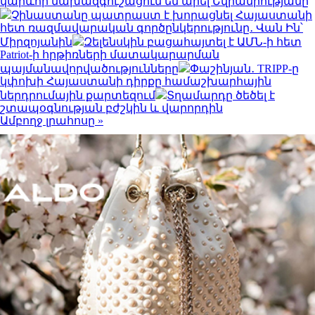
կարևոր նախազգուշացում են արել Եվրամիությանը
Չինաստանը պատրաստ է խորացնել Հայաստանի
հետ ռազմավարական գործընկերությունը․ Վան Ին՝
Միրզոյանին
Զելենսկին բացահայտել է ԱՄՆ-ի հետ
Patriot-ի հրթիռների մատակարարման
պայմանավորվածությունները
Փաշինյան․ TRIPP-ը
կփոխի Հայաստանի դիրքը համաշխարհային
ներդրումային քարտեզում
Տղամարդը ծեծել է
շտապօգնության բժշկին և վարորդին
Ամբողջ լրահոսը »