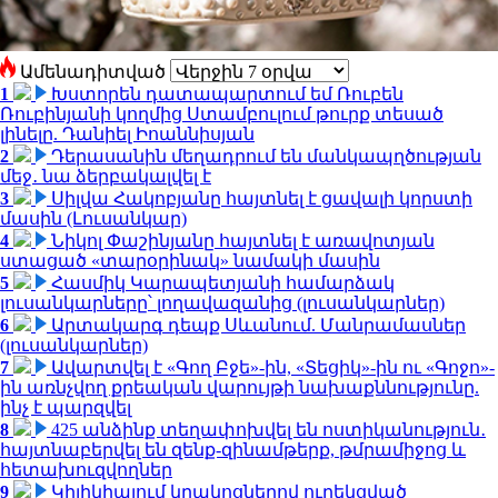
Ամենադիտված
1
Խստորեն դատապարտում եմ Ռուբեն
Ռուբինյանի կողմից Ստամբուլում թուրք տեսած
լինելը. Դանիել Իոաննիսյան
2
Դերասանին մեղադրում են մանկապղծության
մեջ․ նա ձերբակալվել է
3
Սիլվա Հակոբյանը հայտնել է ցավալի կորստի
մասին (Լուսանկար)
4
Նիկոլ Փաշինյանը հայտնել է առավոտյան
ստացած «տարօրինակ» նամակի մասին
5
Հասմիկ Կարապետյանի համարձակ
լուսանկարները՝ լողավազանից (լուսանկարներ)
6
Արտակարգ դեպք Սևանում. Մանրամասներ
(լուսանկարներ)
7
Ավարտվել է «Գող Բջե»-ին, «Տեցիկ»-ին ու «Գոջո»-
ին առնչվող քրեական վարույթի նախաքննությունը.
ինչ է պարզվել
8
425 անձինք տեղափոխվել են ոստիկանություն․
հայտնաբերվել են զենք-զինամթերք, թմրամիջոց և
հետախուզվողներ
9
Կիլիկիայում կրակոցներով ուղեկցված