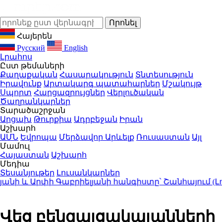
Հայերեն
Русский
English
Լրահոս
Ըստ թեմաների
Քաղաքական
Հասարակություն
Տնտեսություն
Իրավունք
Արտակարգ պատահարներ
Մշակույթ
Սպորտ
Հարցազրույցներ
Վերլուծական
Ծաղրանկարներ
Տարածաշրջան
Արցախ
Թուրքիա
Ադրբեջան
Իրան
Աշխարհ
ԱՄՆ
Եվրոպա
Մերձավոր Արևելք
Ռուսաստան
Այլ
Մամուլ
Հայաստան
Աշխարհ
Մեդիա
Տեսանյութեր
Լուսանկարներ
 և Արփի Գաբրիելյանի հանգիստը՝ Շանհայում (Լուս
Վեց բենզալցակայանների