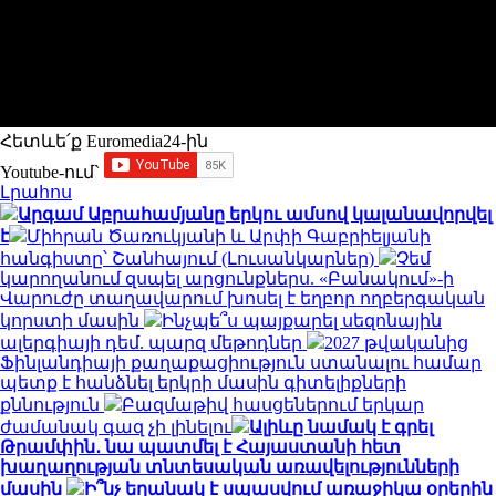
Հետևե՛ք Euromedia24-ին
Youtube-ում`
Լրահոս
Արգամ Աբրահամյանը երկու ամսով կալանավորվել
է
Միհրան Ծառուկյանի և Արփի Գաբրիելյանի
հանգիստը՝ Շանհայում (Լուսանկարներ)
Չեմ
կարողանում զսպել արցունքներս. «Բանակում»-ի
Վարուժը տաղավարում խոսել է եղբոր ողբերգական
կորստի մասին
Ինչպե՞ս պայքարել սեզոնային
ալերգիայի դեմ. պարզ մեթոդներ
2027 թվականից
Ֆինլանդիայի քաղաքացիություն ստանալու համար
պետք է հանձնել երկրի մասին գիտելիքների
քննություն
Բազմաթիվ հասցեներում երկար
ժամանակ գազ չի լինելու
Ալիևը նամակ է գրել
Թրամփին․ նա պատմել է Հայաստանի հետ
խաղաղության տնտեսական առավելությունների
մասին
Ի՞նչ եղանակ է սպասվում առաջիկա օրերին