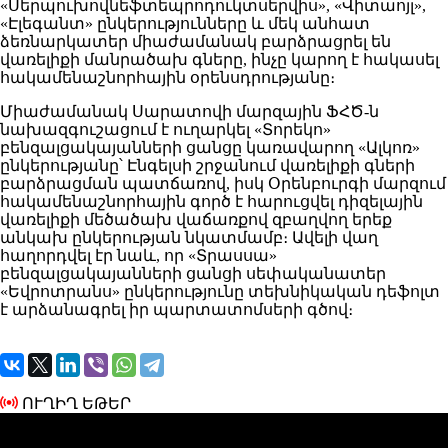
«Սերպուխովնեֆտեպրոդուկտսերվիս», «Վիտաոյլ»,
«Էլեգանտ» ընկերությունները և մեկ անհատ
ձեռնարկատեր միաժամանակ բարձրացրել են
վառելիքի մանրածախ գները, ինչը կարող է հակասել
հակամենաշնորհային օրենսդրությանը։
Միաժամանակ Սարատովի մարզային ՖՀԾ-ն
նախազգուշացում է ուղարկել «Տորեկո»
բենզալցակայանների ցանցը կառավարող «Ալկոռ»
ընկերությանը՝ Էնգելսի շրջանում վառելիքի գների
բարձրացման պատճառով, իսկ Օրենբուրգի մարզում
հակամենաշնորհային գործ է հարուցվել դիզելային
վառելիքի մեծածախ վաճառքով զբաղվող երեք
անկախ ընկերության նկատմամբ։ Ավելի վաղ
հաղորդվել էր նաև, որ «Տրասսա»
բենզալցակայանների ցանցի սեփականատեր
«Եվրոտրանս» ընկերությունը տեխնիկական դեֆոլտ
է արձանագրել իր պարտատոմսերի գծով։
ՈՒՂԻՂ ԵԹԵՐ