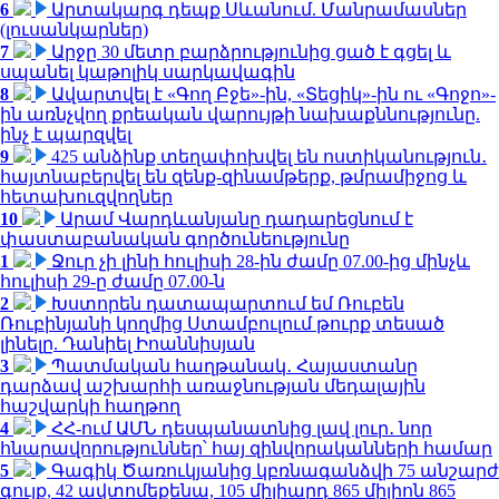
6
Արտակարգ դեպք Սևանում. Մանրամասներ
(լուսանկարներ)
7
Արջը 30 մետր բարձրությունից ցած է գցել և
սպանել կաթոլիկ սարկավագին
8
Ավարտվել է «Գող Բջե»-ին, «Տեցիկ»-ին ու «Գոջո»-
ին առնչվող քրեական վարույթի նախաքննությունը.
ինչ է պարզվել
9
425 անձինք տեղափոխվել են ոստիկանություն․
հայտնաբերվել են զենք-զինամթերք, թմրամիջոց և
հետախուզվողներ
10
Արամ Վարդևանյանը դադարեցնում է
փաստաբանական գործունեությունը
1
Ջուր չի լինի հուլիսի 28-ին ժամը 07.00-ից մինչև
հուլիսի 29-ը ժամը 07.00-ն
2
Խստորեն դատապարտում եմ Ռուբեն
Ռուբինյանի կողմից Ստամբուլում թուրք տեսած
լինելը. Դանիել Իոաննիսյան
3
Պատմական հաղթանակ․ Հայաստանը
դարձավ աշխարհի առաջնության մեդալային
հաշվարկի հաղթող
4
ՀՀ-ում ԱՄՆ դեսպանատնից լավ լուր․ նոր
հնարավորություններ՝ հայ զինվորականների համար
5
Գագիկ Ծառուկյանից կբռնագանձվի 75 անշարժ
գույք, 42 ավտոմեքենա, 105 միլիարդ 865 միլիոն 865