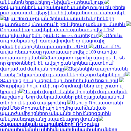
անկանոն երթևեկող «Նիվան» (տեսանյութ)
Փրկարարներն աղբակույտի տակից դուրս են բերել
քաղաքացուն․ վերջինս հիվանդանոցում մահացել է
Ալլա Պուգաչովան ֆինանսական խնդիրների
պատճառով մտածում է բեմ վերադառնալու մասին
Բրիտանիայի ափերի մոտ հայտնաբերվել է 162
տարվա վաղեմության Guinness գարեջուր
«Օձուն»
ապրանքանիշի գազավորված զովացուցիչ
ըմպելիքները չեն արտադրվի. ՍԱՏՄ
ԱՄՆ-ում 15-
ամյա դեռահասը դատապարտվել է 100 տարվա
ազատազրկման
Հետազոտությունը պարզել է, թե
որ գործոններն են ավելի քան կրկնապատկում
վաղաժամ մահվան ռիսկը
Զելենսկին պաշտոնանկ
է արել Ուկրաինայի դեսպաններին չորս երկրներում
Տ4 տրոլեյբուսը կերթևեկի փոփոխված երթուղով
Թուրքիան հույս ունի, որ Հորմուզի նեղուցը շուտով
կբացվի
Դեպքի վայր է մեկնել մի քանի մարտական
հաշվարկ. Նոր մանրամասներ բենզալցակայանում
տեղի ունեցած պայթյունից
Սեուլը Ռուսաստանի
դեմ Մեծ Բրիտանիայի կողմից սահմանված
պատժամիջոցները անվանել է իր էներգետիկ
անվտանգությանը սպառնացող վտանգ
Հայաստանյան ապրանքների՝ ՌԴ շուկա
արտահանման անհիմն սահմանափակումները