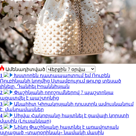
Ամենադիտված
1
Խստորեն դատապարտում եմ Ռուբեն
Ռուբինյանի կողմից Ստամբուլում թուրք տեսած
լինելը. Դանիել Իոաննիսյան
2
Փաշինյանի որոշումներով 7 պաշտոնյա
ազատվել է պաշտոնից
3
Անահիտ Կիրակոսյանի դուստրն ամուսնանում
է. մանրամասներ
4
Սիլվա Հակոբյանը հայտնել է ցավալի կորստի
մասին (Լուսանկար)
5
Նիկոլ Փաշինյանը հայտնել է առավոտյան
ստացած «տարօրինակ» նամակի մասին