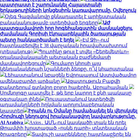
պատրաստ է շարունակել Հայաստանի
երկաթուղիների կոնցեսիոն կառավարումը. Օվերչուկ
Օլեգ Գազմանովը քննադատել է արհեստական
բանականությամբ ստեղծված երգերը
ԱԺ
պատգամավորի հոր հոգեհանգստին մասնակցելու
ժամանակ Գորիսի էկոպարեկային ծառայության
պետը հանկարծամահ է եղել
«Էմ Ջի»-ում
հայտնաբերվել է 38 վարչական իրավախախտում
(տեսանյութ)
Պուտինը թույլ է տվել «Շերեմետևո»
օդանավակայանի պետական բաժնեմասի
մասնավորեցումը
Գումարը կհոսի այս
կենդանակերպի նշանների ձեռքը. ո՞վ կհարստանա
Լեհաստանում կբացեն Եվրոպայում Աստվածամոր
ամենաբարձր արձանը
Ազատություն Բաքվի
բանտերում գտնվող բոլոր հայերին․ Աբրահամյան
Սոմնոլոգը պատմել է, թե երբ կարող է քնի պակասը
օգտակար լինել
Ռուսաստանում կստեղծվի
ադամանդների հղկման արդյունաբերական
կլաստեր
Իրանն ու Օմանը համաձայնել են վերսկսել
Հորմուզի նեղուցով իրականացվող նավարկությունը․
Al Arabiya
Axios․ ԱՄՆ-ում կասկածի տակ են դրել
Թրամփի խոստացած «ոսկե դարի» տնտեսական
ծրագրերը
Տավուշի պարեկները հայտնաբերել են