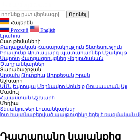
Հայերեն
Русский
English
Լրահոս
Ըստ թեմաների
Քաղաքական
Հասարակություն
Տնտեսություն
Իրավունք
Արտակարգ պատահարներ
Մշակույթ
Սպորտ
Հարցազրույցներ
Վերլուծական
Ծաղրանկարներ
Տարածաշրջան
Արցախ
Թուրքիա
Ադրբեջան
Իրան
Աշխարհ
ԱՄՆ
Եվրոպա
Մերձավոր Արևելք
Ռուսաստան
Այլ
Մամուլ
Հայաստան
Աշխարհ
Մեդիա
Տեսանյութեր
Լուսանկարներ
տ հայտնաբերված պայթուցիկը եղել է ռազմական մա
Դատարանը կալանքից