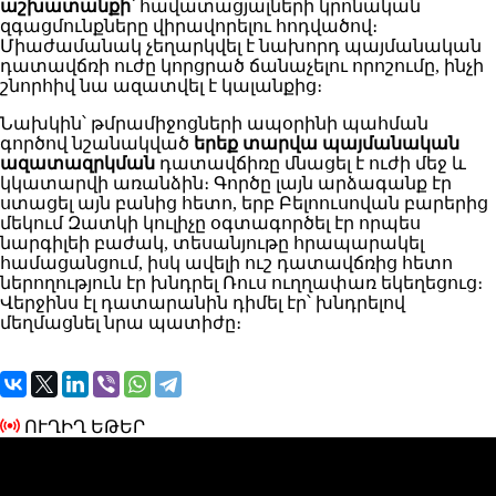
աշխատանքի
՝ հավատացյալների կրոնական
զգացմունքները վիրավորելու հոդվածով։
Միաժամանակ չեղարկվել է նախորդ պայմանական
դատավճռի ուժը կորցրած ճանաչելու որոշումը, ինչի
շնորհիվ նա ազատվել է կալանքից։
Նախկին՝ թմրամիջոցների ապօրինի պահման
գործով նշանակված
երեք տարվա պայմանական
ազատազրկման
դատավճիռը մնացել է ուժի մեջ և
կկատարվի առանձին։ Գործը լայն արձագանք էր
ստացել այն բանից հետո, երբ Բելոուսովան բարերից
մեկում Զատկի կուլիչը օգտագործել էր որպես
նարգիլեի բաժակ, տեսանյութը հրապարակել
համացանցում, իսկ ավելի ուշ դատավճռից հետո
ներողություն էր խնդրել Ռուս ուղղափառ եկեղեցուց։
Վերջինս էլ դատարանին դիմել էր՝ խնդրելով
մեղմացնել նրա պատիժը։
ՈՒՂԻՂ ԵԹԵՐ