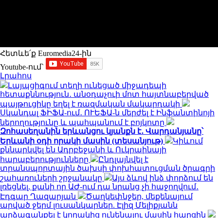
Հետևե՛ք Euromedia24-ին
Youtube-ում`
Լրահոս
Լայպցիգում տեղի ունեցած միջադեպի
հետաքննություն․ անօդաչուի մոտ հայտնաբերված
պայթուցիկը եղել է ռազմական մակարդակի
Սկանդալ ՖԻՖԱ-ում․ ՈՒԵՖԱ-ն մերժել է Ինֆանտինոյի
ներողությունը և պահպանում է բոյկոտը
Զոհասեղանին երևանցու կյանքն է․ Վարդանյանը՝
Երևանի օդի որակի մասին (տեսանյութ)
Կիևում
քննարկվել են Ադրբեջանի և Ուկրաինայի
հարաբերությունները
Ընդլայնվել է
տրանսպորտային ծախսի փոխհատուցման ծրագրի
շահառուների շրջանակը
Այս ձևով ինձ փորձում են
լռեցնել, քանի որ ԱԺ-ում դա նրանց չի հաջողվում․
Էդգար Ղազարյան
Ծաղկեփնջեր, մեքենայում
արված ջերմ լուսանկարներ. Էլիզ Մելիքյանն
արձագանքել է կողակից ունենալու մասին հարցին