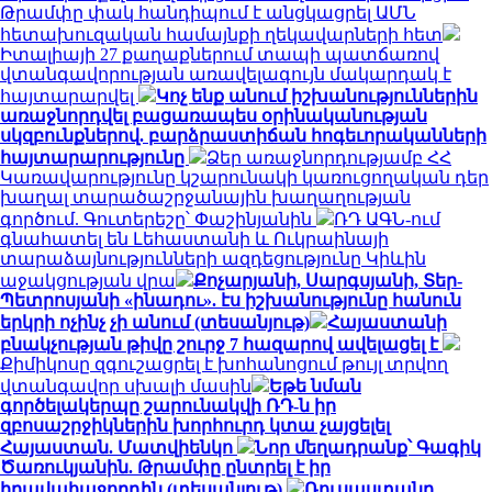
Թրամփը փակ հանդիպում է անցկացրել ԱՄՆ
հետախուզական համայնքի ղեկավարների հետ
Իտալիայի 27 քաղաքներում տապի պատճառով
վտանգավորության առավելագույն մակարդակ է
հայտարարվել
Կոչ ենք անում իշխանություններին
առաջնորդվել բացառապես օրինականության
սկզբունքներով. բարձրաստիճան հոգեւորականների
հայտարարությունը
Ձեր առաջնորդությամբ ՀՀ
Կառավարությունը կշարունակի կառուցողական դեր
խաղալ տարածաշրջանային խաղաղության
գործում. Գուտերեշը՝ Փաշինյանին
ՌԴ ԱԳՆ-ում
գնահատել են Լեհաստանի և Ուկրաինայի
տարաձայնությունների ազդեցությունը Կիևին
աջակցության վրա
Քոչարյանի, Սարգսյանի, Տեր-
Պետրոսյանի «ինադու». էս իշխանությունը հանուն
երկրի ոչինչ չի անում (տեսանյութ)
Հայաստանի
բնակչության թիվը շուրջ 7 հազարով ավելացել է
Քիմիկոսը զգուշացրել է խոհանոցում թույլ տրվող
վտանգավոր սխալի մասին
Եթե նման
գործելակերպը շարունակվի ՌԴ-ն իր
զբոսաշրջիկներին խորհուրդ կտա չայցելել
Հայաստան. Մատվիենկո
Նոր մեղադրանք՝ Գագիկ
Ծառուկյանին. Թրամփը ընտրել է իր
իրավահաջորդին (տեսանյութ)
Ռուսաստանը