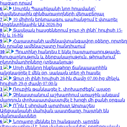
հազար դրամ
6
Սուրեն Պապիկյանի նոր հրամանը՝
ժամկետային զինծառայողների վերաբերյալ
7
10 միլիոն երկրպագու պահանջում է վտարել
Արգենտինային ԱԱ-2026-ից
8
Տասնյակ հասցեներում ջուր չի լինի՝ հուլիսի 15-
ին և 16-ին
9
Հայաստանի ամենավտանգավոր օձերը. որտեղ
են դրանք ամենաշատը հանդիպում
10
Պուտինը հանդես է եկել հայտարարությամբ.
Խուզարկություն և ձերբակալություն․ թիրախում՝
ընդդիմադիրները (տեսանյութ)
1
Սոչի մեկնող ինքնաթիռը ճանապարհին
անցկացրել է մեկ օր, սակայն տեղ չի հասել
2
Ջուր չի լինի հուլիսի 28-ին ժամը 07.00-ից մինչև
հուլիսի 29-ը ժամը 07.00-ն
3
Ռուբլին թանկացել է․ փոխարժեքն՝ այսօր
4
Չինաստանում աշխարհում առաջին անգամ
մարդուն փոխպատվաստվել է խոզի մի քանի օրգան
5
Ո՞րն է սիրված արտիստ Արտաշես
Ալեքսանյանի մահվան պատճառը. հայտնի են
մանրամասներ
6
Նորայրը մեկնել էր հանգստի, արդեն
վերադառնում է. նոր մանրամասներ՝ ողբերգական