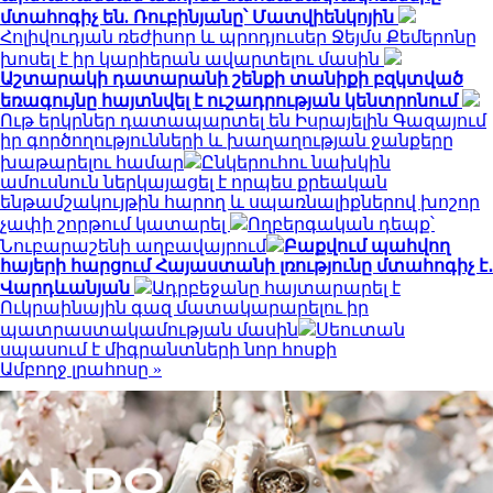
մտահոգիչ են. Ռուբինյանը՝ Մատվիենկոյին
Հոլիվուդյան ռեժիսոր և պրոդյուսեր Ջեյմս Քեմերոնը
խոսել է իր կարիերան ավարտելու մասին
Աշտարակի դատարանի շենքի տանիքի բզկտված
եռագույնը հայտնվել է ուշադրության կենտրոնում
Ութ երկրներ դատապարտել են Իսրայելին Գազայում
իր գործողությունների և խաղաղության ջանքերը
խաթարելու համար
Ընկերուհու նախկին
ամուսնուն ներկայացել է որպես քրեական
ենթամշակույթին հարող և սպառնալիքներով խոշոր
չափի շորթում կատարել
Ողբերգական դեպք՝
Նուբարաշենի աղբավայրում
Բաքվում պահվող
հայերի հարցում Հայաստանի լռությունը մտահոգիչ է․
Վարդևանյան
Ադրբեջանը հայտարարել է
Ուկրաինային գազ մատակարարելու իր
պատրաստակամության մասին
Սեուտան
սպասում է միգրանտների նոր հոսքի
Ամբողջ լրահոսը »