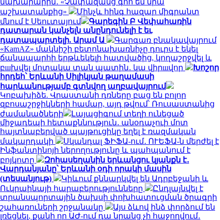
նախարարին․ «Չափազանց գոհ եմ նրա
աշխատանքից»
Մինչև հինգ հազար միգրանտ
մնում է Սեուտայում
Գարեգին Բ Վեփահառին
դատարան կանչելն անընդունելի է եւ
դատապարտելի. Արամ Ա
Գարգառ բնակավայրում
«KamAZ» մակնիշի բետոնախառնիչը դուրս է եկել
ճանապարհի երթևեկելի հատվածից, կողաշրջվել և
բшխվել մոտակա տան պատին․ կա վիրшվոր
Խոշոր
հրդեհ՝ Երևանի Սիլիկյան թաղամասի
հարևանությամբ գտնվող աղբավայրում
Կոբախիձե. Վրաստանի դռները բաց են բոլոր
զբոսաշրջիկների համար, այդ թվում՝ Ռուսաստանից
ժամանածների
Լայպցիգում տեղի ունեցած
միջադեպի հետաքննություն․ անօդաչուի մոտ
հայտնաբերված պայթուցիկը եղել է ռազմական
մակարդակի
Սկանդալ ՖԻՖԱ-ում․ ՈՒԵՖԱ-ն մերժել է
Ինֆանտինոյի ներողությունը և պահպանում է
բոյկոտը
Զոհասեղանին երևանցու կյանքն է․
Վարդանյանը՝ Երևանի օդի որակի մասին
(տեսանյութ)
Կիևում քննարկվել են Ադրբեջանի և
Ուկրաինայի հարաբերությունները
Ընդլայնվել է
տրանսպորտային ծախսի փոխհատուցման ծրագրի
շահառուների շրջանակը
Այս ձևով ինձ փորձում են
լռեցնել, քանի որ ԱԺ-ում դա նրանց չի հաջողվում․