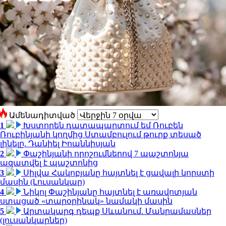
Ամենադիտված
1
Խստորեն դատապարտում եմ Ռուբեն
Ռուբինյանի կողմից Ստամբուլում թուրք տեսած
լինելը. Դանիել Իոաննիսյան
2
Փաշինյանի որոշումներով 7 պաշտոնյա
ազատվել է պաշտոնից
3
Սիլվա Հակոբյանը հայտնել է ցավալի կորստի
մասին (Լուսանկար)
4
Նիկոլ Փաշինյանը հայտնել է առավոտյան
ստացած «տարօրինակ» նամակի մասին
5
Արտակարգ դեպք Սևանում. Մանրամասներ
(լուսանկարներ)