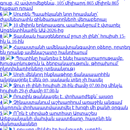
գույք, 42 ավտոմեքենա, 105 միլիարդ 865 միլիոն 865
հազար դրամ
6
Սուրեն Պապիկյանի նոր հրամանը՝
ժամկետային զինծառայողների վերաբերյալ
7
10 միլիոն երկրպագու պահանջում է վտարել
Արգենտինային ԱԱ-2026-ից
8
Տասնյակ հասցեներում ջուր չի լինի՝ հուլիսի 15-
ին և 16-ին
9
Հայաստանի ամենավտանգավոր օձերը. որտեղ
են դրանք ամենաշատը հանդիպում
10
Պուտինը հանդես է եկել հայտարարությամբ.
Խուզարկություն և ձերբակալություն․ թիրախում՝
ընդդիմադիրները (տեսանյութ)
1
Սոչի մեկնող ինքնաթիռը ճանապարհին
անցկացրել է մեկ օր, սակայն տեղ չի հասել
2
Ջուր չի լինի հուլիսի 28-ին ժամը 07.00-ից մինչև
հուլիսի 29-ը ժամը 07.00-ն
3
Ռուբլին թանկացել է․ փոխարժեքն՝ այսօր
4
Չինաստանում աշխարհում առաջին անգամ
մարդուն փոխպատվաստվել է խոզի մի քանի օրգան
5
Ո՞րն է սիրված արտիստ Արտաշես
Ալեքսանյանի մահվան պատճառը. հայտնի են
մանրամասներ
6
Նորայրը մեկնել էր հանգստի, արդեն