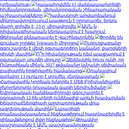
(տեսանյութ)
Կապահովվեն 61 մանկապարտեզի
հիմնանորոգման, վերանորոգման շինարարական
աշխատանքները
Դամասկոսի արվարձանում
միկրոավտոբուսում պայթյուն է որոտացել․ երկու
մարդ զոհվել է, 13-ը՝ վիրավորվել
ԱՄՆ-ն
դիվանագիտական ներկայացում է խաղում.
Թեհրանը քննադատել է Վաշինգտոնին
Փորձել են
գումար շորթել Telegram-ի միջոցով
Ուռուցքաբանը
զգուշացրել է վեյփ օգտագործող կանանց՝ քաղցկեղի
ռիսկի մասին
Ո՞ր հիվանդության դեմ պայքարում է
օգտակար սուրճի մրուրը
Զելենսկին հույս ունի, որ
Ուկրաինան մինչև 2027 թվականը կմշակի սեփական
բալիստիկ հրթիռային համակարգ
Օդանավում
գտնվող 13 ուղևոր է տուժել. Հնդկաստան
Հարավային Կորեան խնդրել է Մեծ Բրիտանիային
չխոչընդոտել ռուսական գազի ներմուծմանը
Եվրոպական հանձնաժողովը զգուշացրել է
օգոստոսի 12-ին տեղի ունենալիք արևի խավարման
էլեկտրաէներգիայի արտադրության վրա
ազդեցության մասին
Լայպցիգի
օդանավակայանում ինքնաթիռում հայտնաբերվել է
զինամթերքով լիքը ինքնաթիռ
Թրամփը
պաշտպանել է ԱՄՆ պաշտպանության