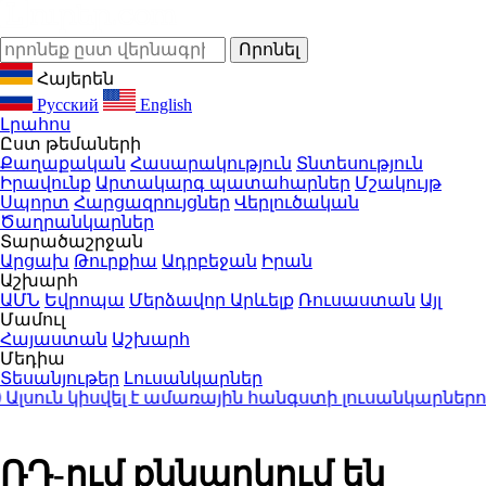
Հայերեն
Русский
English
Լրահոս
Ըստ թեմաների
Քաղաքական
Հասարակություն
Տնտեսություն
Իրավունք
Արտակարգ պատահարներ
Մշակույթ
Սպորտ
Հարցազրույցներ
Վերլուծական
Ծաղրանկարներ
Տարածաշրջան
Արցախ
Թուրքիա
Ադրբեջան
Իրան
Աշխարհ
ԱՄՆ
Եվրոպա
Մերձավոր Արևելք
Ռուսաստան
Այլ
Մամուլ
Հայաստան
Աշխարհ
Մեդիա
Տեսանյութեր
Լուսանկարներ
ուն կիսվել է ամառային հանգստի լուսանկարներով 
ՌԴ-ում քննարկում են