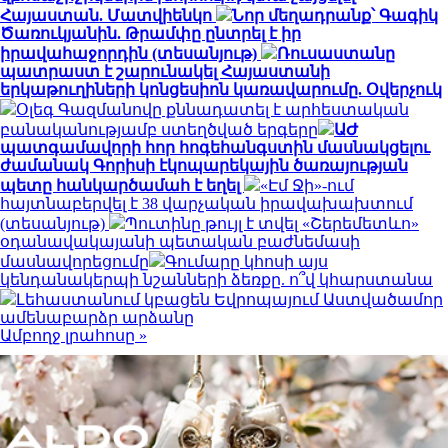
Հայաստան. Մատվիենկո
Նոր մեղադրանք՝ Գագիկ
Ծառուկյանին. Թրամփը ընտրել է իր
իրավահաջորդին (տեսանյութ)
Ռուսաստանը
պատրաստ է շարունակել Հայաստանի
երկաթուղիների կոնցեսիոն կառավարումը. Օվերչուկ
Օլեգ Գազմանովը քննադատել է արհեստական
բանականությամբ ստեղծված երգերը
ԱԺ
պատգամավորի հոր հոգեհանգստին մասնակցելու
ժամանակ Գորիսի էկոպարեկային ծառայության
պետը հանկարծամահ է եղել
«Էմ Ջի»-ում
հայտնաբերվել է 38 վարչական իրավախախտում
(տեսանյութ)
Պուտինը թույլ է տվել «Շերեմետևո»
օդանավակայանի պետական բաժնեմասի
մասնավորեցումը
Գումարը կհոսի այս
կենդանակերպի նշանների ձեռքը. ո՞վ կհարստանա
Լեհաստանում կբացեն Եվրոպայում Աստվածամոր
ամենաբարձր արձանը
Ամբողջ լրահոսը »