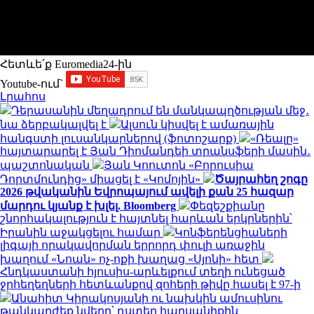
Հետևե՛ք Euromedia24-ին
Youtube-ում`
Լրահոս
Դերասանին մեղադրում են մանկապղծության մեջ․
նա ձերբակալվել է
Ալսուն կիսվել է ամառային
հանգստի լուսանկարներով (ֆոտոշարք)
«Ռեալը»
հայտարարել է Յան Դիոմանդեի տրանսֆերի մասին․
պաշտոնական
Յան Կոուտոն «Բորուսիա
Դորտմունդից» միացել է «Կոմոյին»
Ծայրահեղ շոգը
2026 թվականին Եվրոպայում ավելի քան 25 հազար
մարդու կյանք է խլել. Bloomberg
Փեզեշքիանը
շնորհակալություն է հայտնել հարևան երկրներին՝
Իրանին աջակցելու համար
Կոնֆերենցիաների
լիգայի որակավորման երրորդ փուլի առաջին
խաղում «Նոան» ոչ-ոքի խաղաց «Սյոնի» հետ
Հնդկաստանի հյուսիս-արևելքում տեղի ունեցած
ջրհեղեղների հետևանքով զոհերի թիվը հասել է 97-ի
Անահիտ Կիրակոսյանի ու նախկին ամուսինու
թանկարժեք նվերը՝ դստեր հարսանիքին