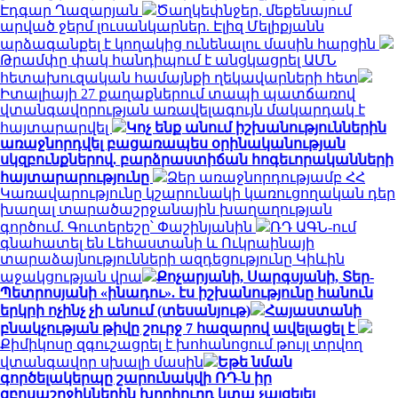
Էդգար Ղազարյան
Ծաղկեփնջեր, մեքենայում
արված ջերմ լուսանկարներ. Էլիզ Մելիքյանն
արձագանքել է կողակից ունենալու մասին հարցին
Թրամփը փակ հանդիպում է անցկացրել ԱՄՆ
հետախուզական համայնքի ղեկավարների հետ
Իտալիայի 27 քաղաքներում տապի պատճառով
վտանգավորության առավելագույն մակարդակ է
հայտարարվել
Կոչ ենք անում իշխանություններին
առաջնորդվել բացառապես օրինականության
սկզբունքներով. բարձրաստիճան հոգեւորականների
հայտարարությունը
Ձեր առաջնորդությամբ ՀՀ
Կառավարությունը կշարունակի կառուցողական դեր
խաղալ տարածաշրջանային խաղաղության
գործում. Գուտերեշը՝ Փաշինյանին
ՌԴ ԱԳՆ-ում
գնահատել են Լեհաստանի և Ուկրաինայի
տարաձայնությունների ազդեցությունը Կիևին
աջակցության վրա
Քոչարյանի, Սարգսյանի, Տեր-
Պետրոսյանի «ինադու». էս իշխանությունը հանուն
երկրի ոչինչ չի անում (տեսանյութ)
Հայաստանի
բնակչության թիվը շուրջ 7 հազարով ավելացել է
Քիմիկոսը զգուշացրել է խոհանոցում թույլ տրվող
վտանգավոր սխալի մասին
Եթե նման
գործելակերպը շարունակվի ՌԴ-ն իր
զբոսաշրջիկներին խորհուրդ կտա չայցելել