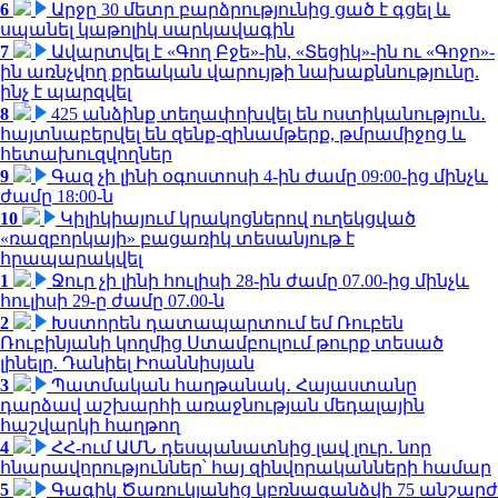
6
Արջը 30 մետր բարձրությունից ցած է գցել և
սպանել կաթոլիկ սարկավագին
7
Ավարտվել է «Գող Բջե»-ին, «Տեցիկ»-ին ու «Գոջո»-
ին առնչվող քրեական վարույթի նախաքննությունը.
ինչ է պարզվել
8
425 անձինք տեղափոխվել են ոստիկանություն․
հայտնաբերվել են զենք-զինամթերք, թմրամիջոց և
հետախուզվողներ
9
Գազ չի լինի օգոստոսի 4-ին ժամը 09:00-ից մինչև
ժամը 18:00-ն
10
Կիլիկիայում կրակոցներով ուղեկցված
«ռազբորկայի» բացառիկ տեսանյութ է
հրապարակվել
1
Ջուր չի լինի հուլիսի 28-ին ժամը 07.00-ից մինչև
հուլիսի 29-ը ժամը 07.00-ն
2
Խստորեն դատապարտում եմ Ռուբեն
Ռուբինյանի կողմից Ստամբուլում թուրք տեսած
լինելը. Դանիել Իոաննիսյան
3
Պատմական հաղթանակ․ Հայաստանը
դարձավ աշխարհի առաջնության մեդալային
հաշվարկի հաղթող
4
ՀՀ-ում ԱՄՆ դեսպանատնից լավ լուր․ նոր
հնարավորություններ՝ հայ զինվորականների համար
5
Գագիկ Ծառուկյանից կբռնագանձվի 75 անշարժ