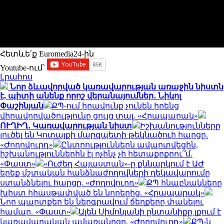
Հետևե՛ք Euromedia24-ին
Youtube-ում`
Լրահոս
Նոր ձևավորված կառավարության առաջին նիստն
է, պիտի անենք որոշ վերանայումներ․ Նիկոլ
Փաշինյան
ՔՊ-ում իրավունք չունեն իրենց
վիրավորվածությունը ցույց տալ. «Հրապարակ»
ՈՒՂԻՂ․ Կառավարության նիստ
Իշխանությունները
լուծել են Կոտայքի մարզպետի թեկնածուի հարցը.
«Ժողովուրդ»
Ընտրություններն ավարտվեցին,
իշխանություններին էլ ոչինչ չի հետաքրքրու՞մ.
«Փաստ»
«Ուժեղ Հայաստան»-ը քննարկում է ԱԺ
երեք մշտական հանձնաժողովների ղեկավարումը
ստանձնելու հարցը. «Ժողովուրդ»
ՔՊ հնաբնակները
խիստ հիասթափված են նորերից. «Հրապարակ»
Նոր պարտքեր են ներգրավում ճեղքերը փակելու
համար. «Փաստ»
Ալեն Սիմոնյանի ընտանիքը լքում է
կառավարական ամառանոցը. «Ժողովուրդ»
ՔՊ-ն