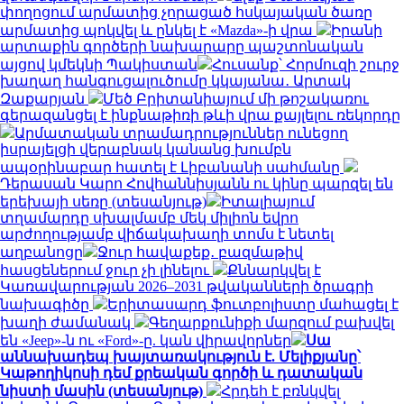
փողոցում արմատից չորացած հսկայական ծառը
արմատից պոկվել և ընկել է «Mazda»-ի վրա
Իրանի
արտաքին գործերի նախարարը պաշտոնական
այցով կմեկնի Պակիստան
Հուսանք՝ Հորմուզի շուրջ
խաղաղ հանգուցալուծումը կկայանա․ Արտակ
Զաքարյան
Մեծ Բրիտանիայում մի թոշակառու
գերազանցել է ինքնաթիռի թևի վրա քայլելու ռեկորդը
Արմատական տրամադրություններ ունեցող
իսրայելցի վերաբնակ կանանց խումբն
ապօրինաբար հատել է Լիբանանի սահմանը
Դերասան Կարո Հովհաննիսյանն ու կինը պարզել են
երեխայի սեռը (տեսանյութ)
Իտալիայում
տղամարդը սխալմամբ մեկ միլիոն եվրո
արժողությամբ վիճակախաղի տոմս է նետել
աղբանոցը
Ջուր հավաքեք․ բազմաթիվ
հասցեներում ջուր չի լինելու
Քննարկվել է
Կառավարության 2026–2031 թվականների ծրագրի
նախագիծը
Երիտասարդ ֆուտբոլիստը մահացել է
խաղի ժամանակ
Գեղարքունիքի մարզում բախվել
են «Jeep»-ն ու «Ford»-ը. կան վիրավորներ
Սա
աննախադեպ խայտառակություն է. Մելիքյանը՝
Կաթողիկոսի դեմ քրեական գործի և դատական
նիստի մասին (տեսանյութ)
Հրդեհ է բռնկվել