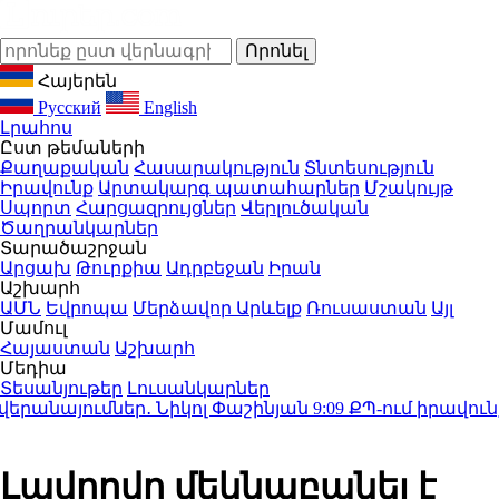
Հայերեն
Русский
English
Լրահոս
Ըստ թեմաների
Քաղաքական
Հասարակություն
Տնտեսություն
Իրավունք
Արտակարգ պատահարներ
Մշակույթ
Սպորտ
Հարցազրույցներ
Վերլուծական
Ծաղրանկարներ
Տարածաշրջան
Արցախ
Թուրքիա
Ադրբեջան
Իրան
Աշխարհ
ԱՄՆ
Եվրոպա
Մերձավոր Արևելք
Ռուսաստան
Այլ
Մամուլ
Հայաստան
Աշխարհ
Մեդիա
Տեսանյութեր
Լուսանկարներ
նայումներ․ Նիկոլ Փաշինյան
9:09
ՔՊ-ում իրավունք չ
Լավրովը մեկնաբանել է