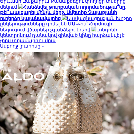
Երևանի Զաքարիա Քանաքեռցու փողոցի տներից
մեկում
Հանձնվել թուրքական ողորմածությա՞նը,
թե՞ պայքարել մինչև վերջ. Ավետիք Չալաբյանի
ուղերձը կալանավայրից
Նավագնացության խոշոր
ընկերությունները դիմել են ՄԱԿ-ին՝ Հորմուզի
նեղուցում վճարներ չգանձելու կոչով
Լոնդոնի
կենտրոնում դանակով զինված կինը հարձակվել է
չորս տղամարդու վրա
Ամբողջ լրահոսը »