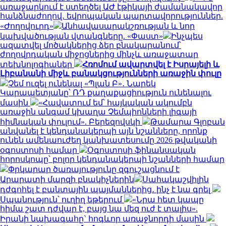
առաջարկում է ստեղծել ԱԺ էթիկայի ժամանակավոր
հանձնաժողով․ եվրոպական պարտավորություններ.
«Ժողովուրդ»
Անհավասարակշռության և նոր
կախվածության վտանգները. «Փաստ»
Ինչպես
ազատվել մոծակներից ձեր բնակարանում՝
ժողովրդական միջոցներից մինչև առաջատար
տեխնոլոգիաներ
Հռոմում ավարտվել է Իսրայելի և
Լիբանանի միջև բանակցությունների առաջին փուլը
Չեմ ուզել ունենալ «Պլան Բ»․ Նարեկ
Կարապետյանը՝ ՌԴ քաղաքացիություն ունենալու
մասին
«Հավատում եմ՝ հայկական ակումբն
առաջին անգամ կխաղա Չեմպիոնների լիգայի
հիմնական փուլում». Բերեզովսկի
Թամարա Գլոբան
անվանել է կենդանակերպի այն նշանները, որոնք
ունեն ամենաուժեղ կանխատեսումը 2026 թվականի
օգոստոսի համար
Օգոստոսի ֆինանսական
հորոսկոպը՝ բոլոր կենդանակերպի նշանների համար
Փրկարար ծառայությունը զգուշացնում է
Արարատի մարզի բնակիչներին
Սահակաշվիլին
դժգոհել է բանտային պայմաններից․ ինչ է նա գրել
Սպանություն՝ ուղիղ եթերում
«Նրա հետ կապը
հիմա շատ դժվար է, բայց նա մեզ ուժ է տալիս».
Իրանի նախագահը` հոգևոր առաջնորդի մասին