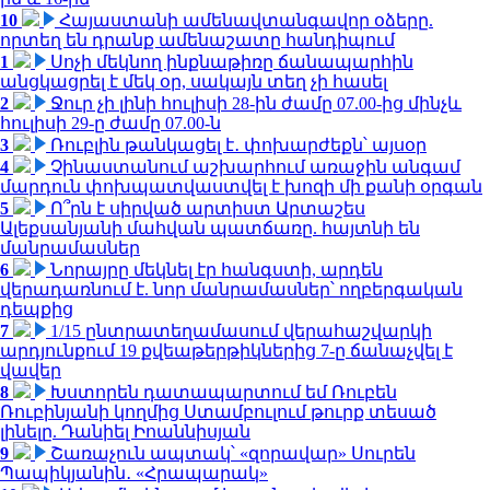
10
Հայաստանի ամենավտանգավոր օձերը.
որտեղ են դրանք ամենաշատը հանդիպում
1
Սոչի մեկնող ինքնաթիռը ճանապարհին
անցկացրել է մեկ օր, սակայն տեղ չի հասել
2
Ջուր չի լինի հուլիսի 28-ին ժամը 07.00-ից մինչև
հուլիսի 29-ը ժամը 07.00-ն
3
Ռուբլին թանկացել է․ փոխարժեքն՝ այսօր
4
Չինաստանում աշխարհում առաջին անգամ
մարդուն փոխպատվաստվել է խոզի մի քանի օրգան
5
Ո՞րն է սիրված արտիստ Արտաշես
Ալեքսանյանի մահվան պատճառը. հայտնի են
մանրամասներ
6
Նորայրը մեկնել էր հանգստի, արդեն
վերադառնում է. նոր մանրամասներ՝ ողբերգական
դեպքից
7
1/15 ընտրատեղամասում վերահաշվարկի
արդյունքում 19 քվեաթերթիկներից 7-ը ճանաչվել է
վավեր
8
Խստորեն դատապարտում եմ Ռուբեն
Ռուբինյանի կողմից Ստամբուլում թուրք տեսած
լինելը. Դանիել Իոաննիսյան
9
Շառաչուն ապտակ՝ «զորավար» Սուրեն
Պապիկյանին․ «Հրապարակ»