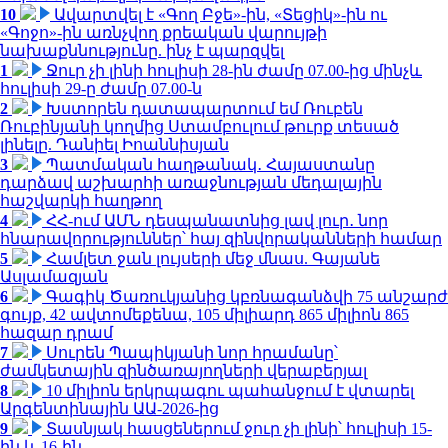
10
Ավարտվել է «Գող Բջե»-ին, «Տեցիկ»-ին ու
«Գոջո»-ին առնչվող քրեական վարույթի
նախաքննությունը. ինչ է պարզվել
1
Ջուր չի լինի հուլիսի 28-ին ժամը 07.00-ից մինչև
հուլիսի 29-ը ժամը 07.00-ն
2
Խստորեն դատապարտում եմ Ռուբեն
Ռուբինյանի կողմից Ստամբուլում թուրք տեսած
լինելը. Դանիել Իոաննիսյան
3
Պատմական հաղթանակ․ Հայաստանը
դարձավ աշխարհի առաջնության մեդալային
հաշվարկի հաղթող
4
ՀՀ-ում ԱՄՆ դեսպանատնից լավ լուր․ նոր
հնարավորություններ՝ հայ զինվորականների համար
5
Համլետ ջան լույսերի մեջ մնաս. Գայանե
Ասլամազյան
6
Գագիկ Ծառուկյանից կբռնագանձվի 75 անշարժ
գույք, 42 ավտոմեքենա, 105 միլիարդ 865 միլիոն 865
հազար դրամ
7
Սուրեն Պապիկյանի նոր հրամանը՝
ժամկետային զինծառայողների վերաբերյալ
8
10 միլիոն երկրպագու պահանջում է վտարել
Արգենտինային ԱԱ-2026-ից
9
Տասնյակ հասցեներում ջուր չի լինի՝ հուլիսի 15-
ին և 16-ին