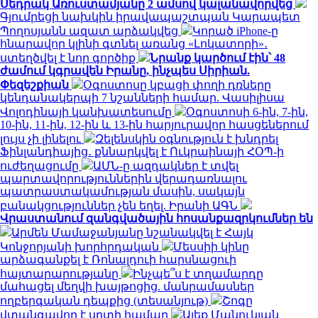
Սեդրակ Առուստամյանը 2 ամսով կալանավորվեց
Գյումրեցի նախկին իրավապաշտպան Կարապետ
Պողոսյանն ազատ արձակվեց
Կորած iPhone-ը
հնարավոր կլինի գտնել առանց «Լոկատորի»․
ստեղծվել է նոր գործիք
Նրանք կարծում էին՝ 48
ժամում կգրավեն Իրանը, ինչպես Սիրիան.
Փեզեշքիան
Օգոստոսը կբացի փողի դռները
կենդանակերպի 7 նշանների համար. Վասիլիսա
Վոլոդինայի կանխատեսումը
Օգոստոսի 6-ին, 7-ին,
10-ին, 11-ին, 12-ին և 13-ին հարյուրավոր հասցեներում
լույս չի լինելու
Զելենսկին օգնություն է խնդրել
Ֆինլանդիայից․ քննարկվել է Ուկրաինայի ՀՕՊ-ի
ուժեղացումը
ԱՄՆ-ը ազդակներ է տվել
պարտավորություններին վերադառնալու
պատրաստակամության մասին, սակայն
բանակցություններ չեն եղել. Իրանի ԱԳՆ
Վրաստանում զանգվածային հոսանքազրկումներ են
Արմեն Մամաջանյանը նշանակվել է Հայկ
Կոնջորյանի խորհրդական
Մեսսիի կինը
արձագանքել է Ռոնալդուի հարսնացուի
հայտարարությանը
Ինչպե՞ս է տղամարդը
մահացել մեղվի խայթոցից. մանրամասներ
ողբերգական դեպքից (տեսանյութ)
Շոգը
վտանգավոր է սրտի համար
Ալեք Մանուկյան