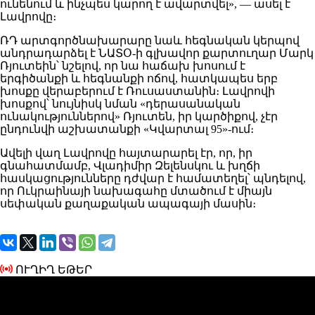
ունենում և ինչպես կարող է ավարտվել», — ասել է
Լավրովը։
ՌԴ արտգործնախարարը նաև հեգնական կերպով
անդրադարձել է ՆԱՏՕ-ի գլխավոր քարտուղար Մարկ
Ռյուտեին՝ նշելով, որ նա հաճախ խոսում է
երգիծանքի և հեգնանքի ոճով, հատկապես երբ
խոսքը վերաբերում է Ռուսաստանին։ Լավրովի
խոսքով՝ նույնիսկ նման «դերասանական
ունակություններով» Ռյուտեն, իր կարծիքով, չէր
ընդունվի աշխատանքի «Կվարտալ 95»-ում։
Ավելի վաղ Լավրովը հայտարարել էր, որ, իր
գնահատմամբ, Վլադիմիր Զելենսկու և խղճի
հասկացությունները դժվար է համատեղել՝ պնդելով,
որ Ուկրաինայի նախագահը մտածում է միայն
սեփական քաղաքական ապագայի մասին։
ՈՒՂԻՂ ԵԹԵՐ