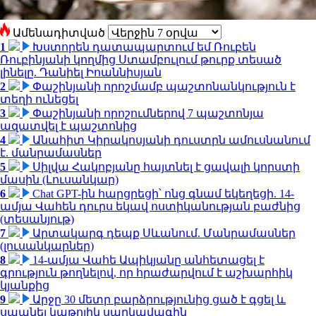
Ամենադիտված
1
Խստորեն դատապարտում եմ Ռուբեն
Ռուբինյանի կողմից Ստամբուլում թուրք տեսած
լինելը. Դանիել Իոաննիսյան
2
Փաշինյանի որոշմամբ պաշտոնանկություն է
տեղի ունեցել
3
Փաշինյանի որոշումներով 7 պաշտոնյա
ազատվել է պաշտոնից
4
Անահիտ Կիրակոսյանի դուստրն ամուսնանում
է. մանրամասներ
5
Սիլվա Հակոբյանը հայտնել է ցավալի կորստի
մասին (Լուսանկար)
6
Chat GPT-ին հարցրեցի՝ ոնց գնամ եկեղեցի. 14-
ամյա Վահեն դուրս եկավ ոստիկանության բաժնից
(տեսանյութ)
7
Արտակարգ դեպք Սևանում. Մանրամասներ
(լուսանկարներ)
8
14-ամյա Վահե Ապիկյանը անհետացել է
գրություն թողնելով, որ հրաժարվում է աշխարհիկ
կյանքից
9
Արջը 30 մետր բարձրությունից ցած է գցել և
սպանել կաթոլիկ սարկավագին