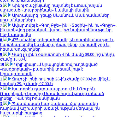
մասին (Լուսանկար)
5
Նիկոլ Փաշինյանը հայտնել է առավոտյան
ստացած «տարօրինակ» նամակի մասին
6
Արտակարգ դեպք Սևանում. Մանրամասներ
(լուսանկարներ)
7
Ավարտվել է «Գող Բջե»-ին, «Տեցիկ»-ին ու «Գոջո»-
ին առնչվող քրեական վարույթի նախաքննությունը.
ինչ է պարզվել
8
425 անձինք տեղափոխվել են ոստիկանություն․
հայտնաբերվել են զենք-զինամթերք, թմրամիջոց և
հետախուզվողներ
9
Գազ չի լինի օգոստոսի 4-ին ժամը 09:00-ից մինչև
ժամը 18:00-ն
10
Կիլիկիայում կրակոցներով ուղեկցված
«ռազբորկայի» բացառիկ տեսանյութ է
հրապարակվել
1
Ջուր չի լինի հուլիսի 28-ին ժամը 07.00-ից մինչև
հուլիսի 29-ը ժամը 07.00-ն
2
Խստորեն դատապարտում եմ Ռուբեն
Ռուբինյանի կողմից Ստամբուլում թուրք տեսած
լինելը. Դանիել Իոաննիսյան
3
Պատմական հաղթանակ․ Հայաստանը
դարձավ աշխարհի առաջնության մեդալային
հաշվարկի հաղթող