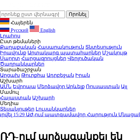
Հայերեն
Русский
English
Լրահոս
Ըստ թեմաների
Քաղաքական
Հասարակություն
Տնտեսություն
Իրավունք
Արտակարգ պատահարներ
Մշակույթ
Սպորտ
Հարցազրույցներ
Վերլուծական
Ծաղրանկարներ
Տարածաշրջան
Արցախ
Թուրքիա
Ադրբեջան
Իրան
Աշխարհ
ԱՄՆ
Եվրոպա
Մերձավոր Արևելք
Ռուսաստան
Այլ
Մամուլ
Հայաստան
Աշխարհ
Մեդիա
Տեսանյութեր
Լուսանկարներ
լ
15:29
ԱԺ-ում պատգամավոր Հարություն Մնացականյ
ՌԴ-ում արձագանքել են