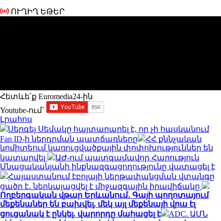
ՈՒՂԻՂ ԵԹԵՐ
Հետևե՛ք Euromedia24-ին
Youtube-ում`
Լրահոս
Սերգեյ Սեմակը հայտարարել է, որ չի հասկանում
Fan ID-ի ներդրման պատճառները
ՀՀ քննչական
կոմիտեում կառուցվածքային փոփոխություններ են
կատարվել
ԱԺ-ում պատգամավոր Հարություն
Մնացականյանի ինքնազգացողությունը վատացել է
Հայաստանում էբոլայի ներթափանցման վտանգը
ցածր է․ ներկայացվել է միջազգային իրավիճակը
Ողբերգական վթար Երևանում․ Գայի պողոտայում
մեքենաներ են բախվել, մեկ այլ մեքենայի վրա էլ
ցուցանակ է ընկել. վարորդը մահացել է
ADC. ԱՄՆ