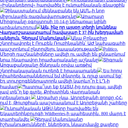
«Իսկանդերով» հարվածել է ուկրաինական գնացքին
Չինաստանում մեկնաբանել են ԱՄՆ-ի նոր
միջուկային ռազմավարությունը
Արարատ
Միրզոյանը օգոստոսի 10-14-ը ներառյալ կլինի
արձակուրդում
Այն, ինչ որ այսօր տեղի կունենա
Վաղարշապատաում հավասար է 37-ին խեղդամահ
անելուն. Գեղամ Մանուկյան
Անա Բրնաբիչը
շնորհավորել է Ռուբեն Ռուբինյանին՝ ԱԺ նախագահի
պաշտոնում ընտրվելու կապակցությամբ
Politico.
Մերցի դաշնակիցները ավելի ու ավելի են քննարկում
նրա հնարավոր հրաժարականը աշնանը
Տիգրան
Արզաքանցյանը ծննդյան օրվա առթիվ
շնորհակալական ուղերձ է հրապարակել
Ես հորս
դիահերձարաններում եմ փնտրել, և դուք ասում եք՝
էդ տուրբոգեներատորն ավելի կարևո՞ր է ԼՂ-ի
համար
Պատրա՞ստ եք ԵԱՏՄ-ից դուրս գալ, ավելի
լավ տե՞ղ եք գտել. Քրիստինե Վարդանյան
(տեսանյութ)
Արցախը չկա, Ադրբեջանի զորքը ՀՀ-
ում է, Թուրքիան պաշտպանում է Ադրբեջանի շահերը
Ուկրաինական ԱԹՍ-ները հարվածել են
Եկատերինբուրգի Wildberries-ի պահեստին․ 800 մարդ է
տարհանվել
Գեղամ Մանուկյանը
իշխանությունների՝ եկեղեցու նկատմամբ քայլերը