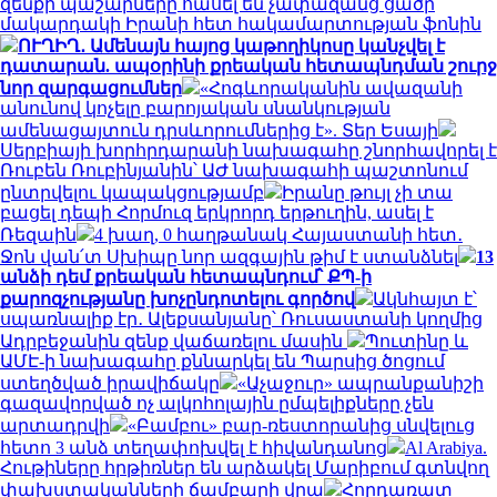
զենքի պաշարները հասել են չափազանց ցածր
մակարդակի Իրանի հետ հակամարտության ֆոնին
ՈՒՂԻՂ․ Ամենայն հայոց կաթողիկոսը կանչվել է
դատարան. ապօրինի քրեական հետապնդման շուրջ
նոր զարգացումներ
«Հոգևորականին ավազանի
անունով կոչելը բարոյական սնանկության
ամենացայտուն դրսևորումներից է». Տեր Եսայի
Սերբիայի խորհրդարանի նախագահը շնորհավորել է
Ռուբեն Ռուբինյանին՝ ԱԺ նախագահի պաշտոնում
ընտրվելու կապակցությամբ
Իրանը թույլ չի տա
բացել դեպի Հորմուզ երկրորդ երթուղին, ասել է
Ռեզաին
4 խաղ, 0 հաղթանակ Հայաստանի հետ․
Ջոն վան՛տ Սխիպը նոր ազգային թիմ է ստանձնել
13
անձի դեմ քրեական հետապնդում՝ ՔՊ-ի
քարոզչությանը խոչընդոտելու գործով
Ակնհայտ է՝
սպառնալիք էր․ Ալեքսանյանը՝ Ռուսաստանի կողմից
Ադրբեջանին զենք վաճառելու մասին
Պուտինը և
ԱՄԷ-ի նախագահը քննարկել են Պարսից ծոցում
ստեղծված իրավիճակը
«Աչաջուր» ապրանքանիշի
գազավորված ոչ ալկոհոլային ըմպելիքները չեն
արտադրվի
«Բամբու» բար-ռեստորանից սնվելուց
հետո 3 անձ տեղափոխվել է հիվանդանոց
Al Arabiya.
Հութիները հրթիռներ են արձակել Մարիբում գտնվող
փախստականների ճամբարի վրա
Հորդառատ