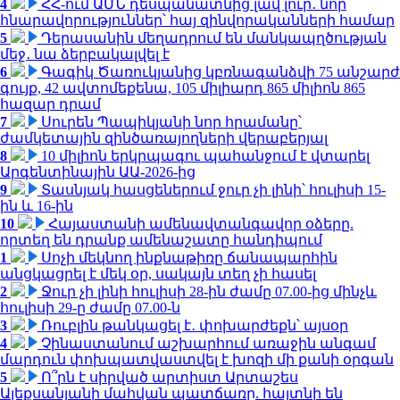
4
ՀՀ-ում ԱՄՆ դեսպանատնից լավ լուր․ նոր
հնարավորություններ՝ հայ զինվորականների համար
5
Դերասանին մեղադրում են մանկապղծության
մեջ․ նա ձերբակալվել է
6
Գագիկ Ծառուկյանից կբռնագանձվի 75 անշարժ
գույք, 42 ավտոմեքենա, 105 միլիարդ 865 միլիոն 865
հազար դրամ
7
Սուրեն Պապիկյանի նոր հրամանը՝
ժամկետային զինծառայողների վերաբերյալ
8
10 միլիոն երկրպագու պահանջում է վտարել
Արգենտինային ԱԱ-2026-ից
9
Տասնյակ հասցեներում ջուր չի լինի՝ հուլիսի 15-
ին և 16-ին
10
Հայաստանի ամենավտանգավոր օձերը.
որտեղ են դրանք ամենաշատը հանդիպում
1
Սոչի մեկնող ինքնաթիռը ճանապարհին
անցկացրել է մեկ օր, սակայն տեղ չի հասել
2
Ջուր չի լինի հուլիսի 28-ին ժամը 07.00-ից մինչև
հուլիսի 29-ը ժամը 07.00-ն
3
Ռուբլին թանկացել է․ փոխարժեքն՝ այսօր
4
Չինաստանում աշխարհում առաջին անգամ
մարդուն փոխպատվաստվել է խոզի մի քանի օրգան
5
Ո՞րն է սիրված արտիստ Արտաշես
Ալեքսանյանի մահվան պատճառը. հայտնի են