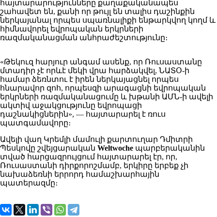
հայտարարությունները քաղաքականապես
շահավետ են, քանի որ թույլ են տալիս դաշինքին
ներկայանալ որպես սպառնալիքի ենթարկվող կողմ և
հիմնավորել եվրոպական երկրների
ռազմականացման անհրաժեշտությունը։
«Թեկուզ հարյուր անգամ ասենք, որ Ռուսաստանը
մտադիր չէ որևէ մեկի վրա հարձակվել, ՆԱՏՕ-ի
համար ձեռնտու է իրեն ներկայացնել որպես
հնարավոր զոհ, որպեսզի արագացնի եվրոպական
երկրների ռազմականացումը և խթանի ԱՄՆ-ի ավելի
ակտիվ աջակցությունը եվրոպացի
դաշնակիցներին», — հայտարարել է ռուս
պատգամավորը։
Ավելի վաղ Կրեմլի մամուլի քարտուղար Դմիտրի
Պեսկովը շվեյցարական
Weltwoche
պարբերականին
տված հարցազրույցում հայտարարել էր, որ,
Ռուսաստանի դիրքորոշմամբ, երկիրը երբեք չի
նախաձեռնի երրորդ համաշխարհային
պատերազմը։