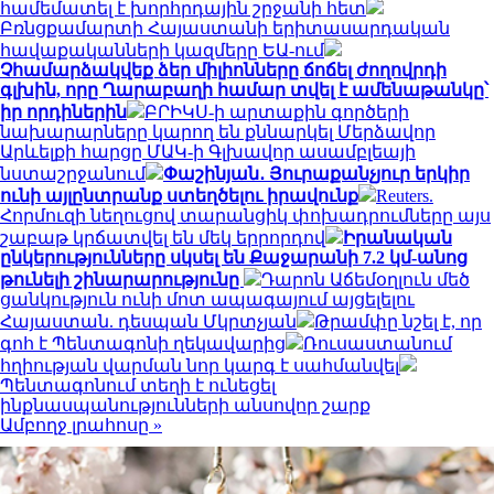
համեմատել է խորհրդային շրջանի հետ
Բռնցքամարտի Հայաստանի երիտասարդական
հավաքականների կազմերը ԵԱ-ում
Չհամարձակվեք ձեր միլիոնները ճոճել ժողովրդի
գլխին, որը Ղարաբաղի համար տվել է ամենաթանկը՝
իր որդիներին
ԲՐԻԿՍ-ի արտաքին գործերի
նախարարները կարող են քննարկել Մերձավոր
Արևելքի հարցը ՄԱԿ-ի Գլխավոր ասամբլեայի
նստաշրջանում
Փաշինյան․ Յուրաքանչյուր երկիր
ունի այլընտրանք ստեղծելու իրավունք
Reuters.
Հորմուզի նեղուցով տարանցիկ փոխադրումները այս
շաբաթ կրճատվել են մեկ երրորդով
Իրանական
ընկերությունները սկսել են Քաջարանի 7.2 կմ-անոց
թունելի շինարարությունը
Դարոն Աճեմօղլուն մեծ
ցանկություն ունի մոտ ապագայում այցելելու
Հայաստան. դեսպան Մկրտչյան
Թրամփը նշել է, որ
գոհ է Պենտագոնի ղեկավարից
Ռուսաստանում
հղիության վարման նոր կարգ է սահմանվել
Պենտագոնում տեղի է ունեցել
ինքնասպանությունների անսովոր շարք
Ամբողջ լրահոսը »