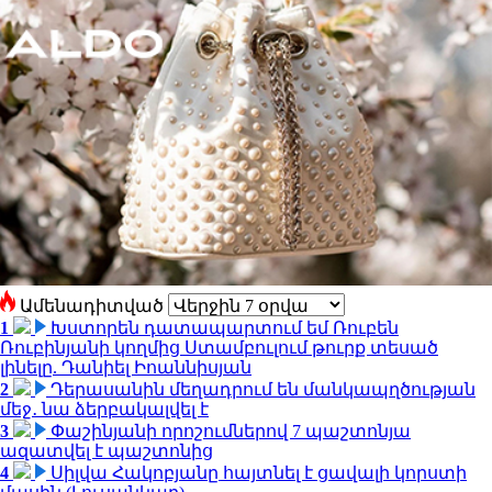
Ամենադիտված
1
Խստորեն դատապարտում եմ Ռուբեն
Ռուբինյանի կողմից Ստամբուլում թուրք տեսած
լինելը. Դանիել Իոաննիսյան
2
Դերասանին մեղադրում են մանկապղծության
մեջ․ նա ձերբակալվել է
3
Փաշինյանի որոշումներով 7 պաշտոնյա
ազատվել է պաշտոնից
4
Սիլվա Հակոբյանը հայտնել է ցավալի կորստի