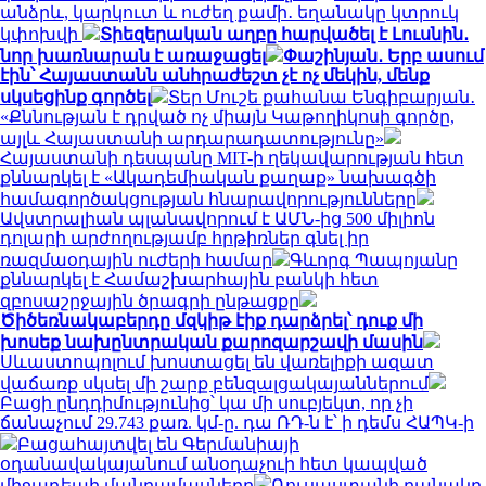
անձրև, կարկուտ և ուժեղ քամի․ եղանակը կտրուկ
կփոխվի
Տիեզերական աղբը հարվածել է Լուսնին․
նոր խառնարան է առաջացել
Փաշինյան․ Երբ ասում
էին՝ Հայաստանն անհրաժեշտ չէ ոչ մեկին, մենք
սկսեցինք գործել
Տեր Մուշե քահանա Ենգիբարյան․
«Քննության է դրված ոչ միայն Կաթողիկոսի գործը,
այլև Հայաստանի արդարադատությունը»
Հայաստանի դեսպանը MIT-ի ղեկավարության հետ
քննարկել է «Ակադեմիական քաղաք» նախագծի
համագործակցության հնարավորությունները
Ավստրալիան պլանավորում է ԱՄՆ-ից 500 միլիոն
դոլարի արժողությամբ հրթիռներ գնել իր
ռազմաօդային ուժերի համար
Գևորգ Պապոյանը
քննարկել է Համաշխարհային բանկի հետ
զբոսաշրջային ծրագրի ընթացքը
Ծիծեռնակաբերդը մզկիթ էիք դարձրել՝ դուք մի
խոսեք նախընտրական քարոզարշավի մասին
Սևաստոպոլում խոստացել են վառելիքի ազատ
վաճառք սկսել մի շարք բենզալցակայաններում
Բացի ընդդիմությունից՝ կա մի սուբյեկտ, որ չի
ճանաչում 29.743 քառ. կմ-ը. դա ՌԴ-ն է՝ ի դեմս ՀԱՊԿ-ի
Բացահայտվել են Գերմանիայի
օդանավակայանում անօդաչուի հետ կապված
միջադեպի մանրամասները
Ռուսաստանի բանակը