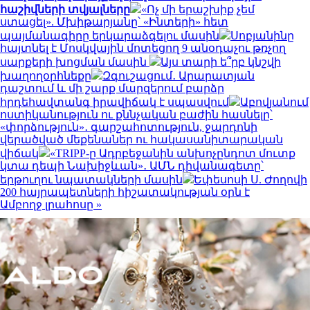
հաշիվների տվյալները
«Ոչ մի երաշխիք չեմ
ստացել». Մխիթարյանը՝ «Ինտերի» հետ
պայմանագիրը երկարաձգելու մասին
Սոբյանինը
հայտնել է Մոսկվային մոտեցող 9 անօդաչու թռչող
սարքերի խոցման մասին
Այս տարի ե՞րբ կնշվի
խաղողօրհնեքը
Զգուշացում․ Արարատյան
դաշտում և մի շարք մարզերում բարձր
հրդեհավտանգ իրավիճակ է սպասվում
Աբովյանում
ոստիկանություն ու քննչական բաժին հասնելը՝
«փորձություն»․ գարշահոտություն, ջարդոնի
վերածված մեքենաներ ու հակասանիտարական
վիճակ
«TRIPP-ը Ադրբեջանին անխոչընդոտ մուտք
կտա դեպի Նախիջևան»․ ԱՄՆ դիվանագետը՝
երթուղու նպատակների մասին
Եփեսոսի Ս. Ժողովի
200 հայրապետների հիշատակության օրն է
Ամբողջ լրահոսը »