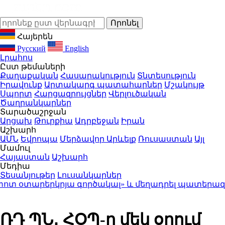
Հայերեն
Русский
English
Լրահոս
Ըստ թեմաների
Քաղաքական
Հասարակություն
Տնտեսություն
Իրավունք
Արտակարգ պատահարներ
Մշակույթ
Սպորտ
Հարցազրույցներ
Վերլուծական
Ծաղրանկարներ
Տարածաշրջան
Արցախ
Թուրքիա
Ադրբեջան
Իրան
Աշխարհ
ԱՄՆ
Եվրոպա
Մերձավոր Արևելք
Ռուսաստան
Այլ
Մամուլ
Հայաստան
Աշխարհ
Մեդիա
Տեսանյութեր
Լուսանկարներ
տարերկրյա գործակալ» և մեղադրել պատերազմ սա
ՌԴ ՊՆ․ ՀՕՊ-ը մեկ օրում