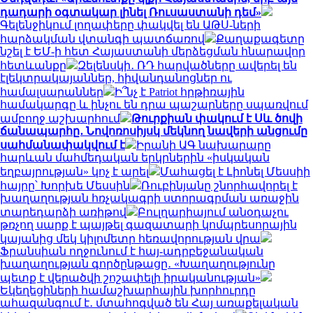
դադարի օգտակար լինել Ռուսաստանի դեմ»
Գելենջիկում լողափերը փակվել են ԱԹՍ-ների
հարձակման վտանգի պատճառով
Քաղաքագետը
նշել է ԵՄ-ի հետ Հայաստանի մերձեցման հնարավոր
հետևանքը
Զելենսկի․ ՌԴ հարվածները ավերել են
էլեկտրակայաններ, հիվանդանոցներ ու
համալսարաններ
Ի՞նչ է Patriot հրթիռային
համակարգը և ինչու են դրա պաշարները սպառվում
ամբողջ աշխարհում
Թուրքիան փակում է Սև ծովի
ճանապարհը․ Նովոռոսիյսկ մեկնող նավերի անցումը
սահմանափակվում է
Իրանի ԱԳ նախարարը
հարևան մահմեդական երկրներին «իսկական
եղբայրության» կոչ է արել
Մահացել է Լիոնել Մեսսիի
հայրը՝ Խորխե Մեսսին
Ռուբինյանը շնորհավորել է
խաղաղության հռչակագրի ստորագրման առաջին
տարեդարձի առիթով
Բուլղարիայում անօդաչու
թռչող սարք է պայթել գազատարի կոմպրեսորային
կայանից մեկ կիլոմետր հեռավորության վրա
Ֆրանսիան ողջունում է հայ-ադրբեջանական
խաղաղության գործընթացը․ «Խաղաղությունը
պետք է վերածվի շոշափելի իրականության»
Եկեղեցիների համաշխարհային խորհուրդը
ահազանգում է․ մտահոգված են Հայ առաքելական