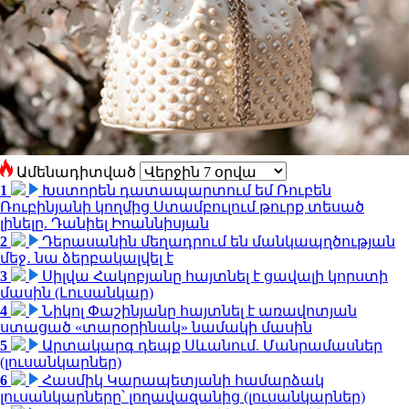
Ամենադիտված
1
Խստորեն դատապարտում եմ Ռուբեն
Ռուբինյանի կողմից Ստամբուլում թուրք տեսած
լինելը. Դանիել Իոաննիսյան
2
Դերասանին մեղադրում են մանկապղծության
մեջ․ նա ձերբակալվել է
3
Սիլվա Հակոբյանը հայտնել է ցավալի կորստի
մասին (Լուսանկար)
4
Նիկոլ Փաշինյանը հայտնել է առավոտյան
ստացած «տարօրինակ» նամակի մասին
5
Արտակարգ դեպք Սևանում. Մանրամասներ
(լուսանկարներ)
6
Հասմիկ Կարապետյանի համարձակ
լուսանկարները՝ լողավազանից (լուսանկարներ)