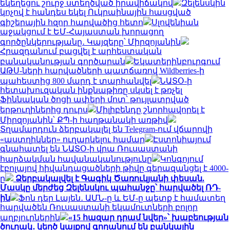
եկեղեցու շուրջ ստեղծված իրավիճակով
Զելենսկին
կոչով է հանդես եկել Ուկրաինային հասցված
գիշերային հզոր հարվածից հետո
Սլովենիան
աջակցում է ԵՄ-Հայաստան խորացող
գործընկերությանը․ Կայզերը՝ Միրզոյանին
Հրազդանում բացվել է արհեստական
բանականության գործարան
Եկատերինբուրգում
ԱԹՍ-ների հարվածների պատճառով Wildberries-ի
պահեստից 800 մարդ է տարհանվել
ՆԱՏՕ-ի
հետախուզական ինքնաթիռը սկսել է թռչել
Ֆիննական ծոցի ափերի մոտ՝ թույլատրված
երթուղիներից դուրս
Միլիբենդը շնորհավորել է
Միրզոյանին՝ ՔՊ-ի հաղթանակի առթիվ
Տղամարդուն ձերբակալել են Telegram-ում վճարովի
«աստղիկներ» ուղարկելու համար
Էստոնիայում
գնահատել են ՆԱՏՕ-ի վրա Ռուսաստանի
հարձակման հավանականությունը
Կոնգոյում
էբոլայով հիվանդացածների թիվը գերազանցել է 4000-
ը
Ձերբակալվել է Գագիկ Ծառուկյանի փեսան.
Մասկը մերժեց Զելենսկու պահանջը՝ հարվածել ՌԴ-
ին
Ֆոն դեր Լայեն․ ԱՄՆ-ը և ԵՄ-ը պետք է համատեղ
հարվածեն Ռուսաստանի եկամուտների բոլոր
աղբյուրներին
«15 հազար դրամ նվեր»՝ խաբեության
ծուղակ․ կեղծ կայքով գողանում են բանկային