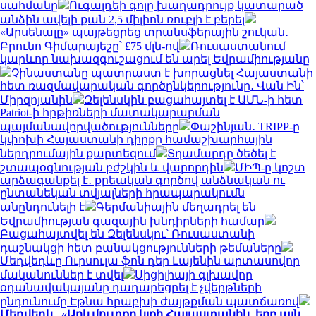
սահմանը
Ուգալդեի գոլը խաղադրույք կատարած
անձին ավելի քան 2,5 միլիոն ռուբլի է բերել
«Արսենալը» պայթեցրեց տրանսֆերային շուկան․
Բրունո Գիմարայեշը՝ £75 մլն-ով
Ռուսաստանում
կարևոր նախազգուշացում են արել Եվրամիությանը
Չինաստանը պատրաստ է խորացնել Հայաստանի
հետ ռազմավարական գործընկերությունը․ Վան Ին՝
Միրզոյանին
Զելենսկին բացահայտել է ԱՄՆ-ի հետ
Patriot-ի հրթիռների մատակարարման
պայմանավորվածությունները
Փաշինյան․ TRIPP-ը
կփոխի Հայաստանի դիրքը համաշխարհային
ներդրումային քարտեզում
Տղամարդը ծեծել է
շտապօգնության բժշկին և վարորդին
ՄԻՊ-ը կոշտ
արձագանքել է․ քրեական գործով անձնական ու
ընտանեկան տվյալների հրապարակումն
անընդունելի է
Գերմանիային մեղադրել են
Եվրամիության գազային խնդիրների համար
Բացահայտվել են Զելենսկու՝ Ռուսաստանի
դաշնակցի հետ բանակցությունների թեմաները
Մեդվեդևը Ուրսուլա ֆոն դեր Լայենին արտասովոր
մականուններ է տվել
Սիցիլիայի գլխավոր
օդանավակայանը դադարեցրել է չվերթների
ընդունումը Էթնա հրաբխի ժայթքման պատճառով
Մեդվեդև․ «Արևմուտքը կլքի Հայաստանին, երբ այն