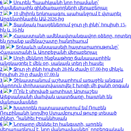
6
Սուրեն Պապիկյանի նոր հրամանը՝
ժամկետային զինծառայողների վերաբերյալ
7
10 միլիոն երկրպագու պահանջում է վտարել
Արգենտինային ԱԱ-2026-ից
8
Տասնյակ հասցեներում ջուր չի լինի՝ հուլիսի 15-
ին և 16-ին
9
Հայաստանի ամենավտանգավոր օձերը. որտեղ
են դրանք ամենաշատը հանդիպում
10
Տոկաևի անսպասելի հայտարարությունը՝
Հայաստանի և Ադրբեջանի վերաբերյալ
1
Սոչի մեկնող ինքնաթիռը ճանապարհին
անցկացրել է մեկ օր, սակայն տեղ չի հասել
2
Ջուր չի լինի հուլիսի 28-ին ժամը 07.00-ից մինչև
հուլիսի 29-ը ժամը 07.00-ն
3
Չինաստանում աշխարհում առաջին անգամ
մարդուն փոխպատվաստվել է խոզի մի քանի օրգան
4
Ո՞րն է սիրված արտիստ Արտաշես
Ալեքսանյանի մահվան պատճառը. հայտնի են
մանրամասներ
5
Խստորեն դատապարտում եմ Ռուբեն
Ռուբինյանի կողմից Ստամբուլում թուրք տեսած
լինելը. Դանիել Իոաննիսյան
6
Նորայրը մեկնել էր հանգստի, արդեն
վերադառնում է. նոր մանրամասներ՝ ողբերգական