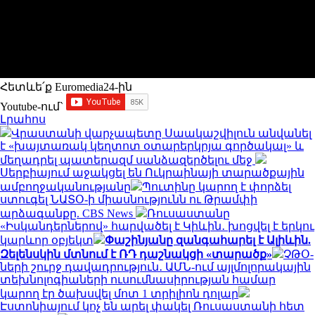
Հետևե՛ք Euromedia24-ին
Youtube-ում`
Լրահոս
Վրաստանի վարչապետը Սաակաշվիլուն անվանել
է «խայտառակ կեղտոտ օտարերկրյա գործակալ» և
մեղադրել պատերազմ սանձազերծելու մեջ
Սերբիայում աջակցել են Ուկրաինայի տարածքային
ամբողջականությանը
Պուտինը կարող է փորձել
ստուգել ՆԱՏՕ-ի միասնությունն ու Թրամփի
արձագանքը. CBS News
Ռուսաստանը
«Իսկանդերներով» հարվածել է Կիևին․ խոցվել է երկու
կարևոր օբյեկտ
Փաշինյանը զանգահարել է Ալիևին.
Զելենսկին մտնում է ՌԴ դաշնակցի «տարածք»
ՉԹՕ-
ների շուրջ դավադրություն․ ԱՄՆ-ում այլմոլորակային
տեխնոլոգիաների ուսումնասիրության համար
կարող էր ծախսվել մոտ 1 տրիլիոն դոլար
Էստոնիայում կոչ են արել փակել Ռուսաստանի հետ