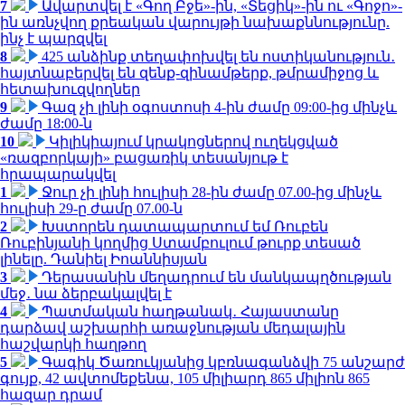
7
Ավարտվել է «Գող Բջե»-ին, «Տեցիկ»-ին ու «Գոջո»-
ին առնչվող քրեական վարույթի նախաքննությունը.
ինչ է պարզվել
8
425 անձինք տեղափոխվել են ոստիկանություն․
հայտնաբերվել են զենք-զինամթերք, թմրամիջոց և
հետախուզվողներ
9
Գազ չի լինի օգոստոսի 4-ին ժամը 09:00-ից մինչև
ժամը 18:00-ն
10
Կիլիկիայում կրակոցներով ուղեկցված
«ռազբորկայի» բացառիկ տեսանյութ է
հրապարակվել
1
Ջուր չի լինի հուլիսի 28-ին ժամը 07.00-ից մինչև
հուլիսի 29-ը ժամը 07.00-ն
2
Խստորեն դատապարտում եմ Ռուբեն
Ռուբինյանի կողմից Ստամբուլում թուրք տեսած
լինելը. Դանիել Իոաննիսյան
3
Դերասանին մեղադրում են մանկապղծության
մեջ․ նա ձերբակալվել է
4
Պատմական հաղթանակ․ Հայաստանը
դարձավ աշխարհի առաջնության մեդալային
հաշվարկի հաղթող
5
Գագիկ Ծառուկյանից կբռնագանձվի 75 անշարժ
գույք, 42 ավտոմեքենա, 105 միլիարդ 865 միլիոն 865
հազար դրամ