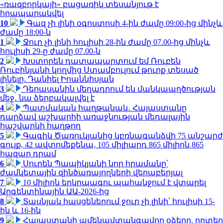
«ռազբորկայի» բացառիկ տեսանյութ է
հրապարակվել
10
Գազ չի լինի օգոստոսի 4-ին ժամը 09:00-ից մինչև
ժամը 18:00-ն
1
Ջուր չի լինի հուլիսի 28-ին ժամը 07.00-ից մինչև
հուլիսի 29-ը ժամը 07.00-ն
2
Խստորեն դատապարտում եմ Ռուբեն
Ռուբինյանի կողմից Ստամբուլում թուրք տեսած
լինելը. Դանիել Իոաննիսյան
3
Դերասանին մեղադրում են մանկապղծության
մեջ․ նա ձերբակալվել է
4
Պատմական հաղթանակ․ Հայաստանը
դարձավ աշխարհի առաջնության մեդալային
հաշվարկի հաղթող
5
Գագիկ Ծառուկյանից կբռնագանձվի 75 անշարժ
գույք, 42 ավտոմեքենա, 105 միլիարդ 865 միլիոն 865
հազար դրամ
6
Սուրեն Պապիկյանի նոր հրամանը՝
ժամկետային զինծառայողների վերաբերյալ
7
10 միլիոն երկրպագու պահանջում է վտարել
Արգենտինային ԱԱ-2026-ից
8
Տասնյակ հասցեներում ջուր չի լինի՝ հուլիսի 15-
ին և 16-ին
9
Հայաստանի ամենավտանգավոր օձերը. որտեղ