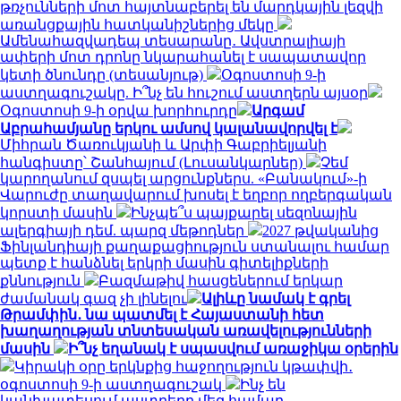
թռչունների մոտ հայտնաբերել են մարդկային լեզվի
առանցքային հատկանիշներից մեկը
Ամենահազվադեպ տեսարանը․ Ավստրալիայի
ափերի մոտ դրոնը նկարահանել է սապատավոր
կետի ծնունդը (տեսանյութ)
Օգոստոսի 9-ի
աստղագուշակը. Ի՞նչ են հուշում աստղերն այսօր
Օգոստոսի 9-ի օրվա խորհուրդը
Արգամ
Աբրահամյանը երկու ամսով կալանավորվել է
Միհրան Ծառուկյանի և Արփի Գաբրիելյանի
հանգիստը՝ Շանհայում (Լուսանկարներ)
Չեմ
կարողանում զսպել արցունքներս. «Բանակում»-ի
Վարուժը տաղավարում խոսել է եղբոր ողբերգական
կորստի մասին
Ինչպե՞ս պայքարել սեզոնային
ալերգիայի դեմ. պարզ մեթոդներ
2027 թվականից
Ֆինլանդիայի քաղաքացիություն ստանալու համար
պետք է հանձնել երկրի մասին գիտելիքների
քննություն
Բազմաթիվ հասցեներում երկար
ժամանակ գազ չի լինելու
Ալիևը նամակ է գրել
Թրամփին․ նա պատմել է Հայաստանի հետ
խաղաղության տնտեսական առավելությունների
մասին
Ի՞նչ եղանակ է սպասվում առաջիկա օրերին
Կիրակի օրը երկնքից հաջողություն կթափվի․
օգոստոսի 9-ի աստղագուշակ
Ինչ են
կանխատեսում աստղերը մեզ համար.