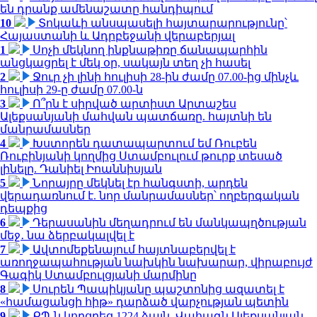
են դրանք ամենաշատը հանդիպում
10
Տոկաևի անսպասելի հայտարարությունը՝
Հայաստանի և Ադրբեջանի վերաբերյալ
1
Սոչի մեկնող ինքնաթիռը ճանապարհին
անցկացրել է մեկ օր, սակայն տեղ չի հասել
2
Ջուր չի լինի հուլիսի 28-ին ժամը 07.00-ից մինչև
հուլիսի 29-ը ժամը 07.00-ն
3
Ո՞րն է սիրված արտիստ Արտաշես
Ալեքսանյանի մահվան պատճառը. հայտնի են
մանրամասներ
4
Խստորեն դատապարտում եմ Ռուբեն
Ռուբինյանի կողմից Ստամբուլում թուրք տեսած
լինելը. Դանիել Իոաննիսյան
5
Նորայրը մեկնել էր հանգստի, արդեն
վերադառնում է. նոր մանրամասներ՝ ողբերգական
դեպքից
6
Դերասանին մեղադրում են մանկապղծության
մեջ․ նա ձերբակալվել է
7
Ավտոմեքենայում հայտնաբերվել է
առողջապահության նախկին նախարար, վիրաբույժ
Գագիկ Ստամբուլցյանի մարմինը
8
Սուրեն Պապիկյանը պաշտոնից ազատել է
«համացանցի հիթ» դարձած վարչության պետին
9
ՔՊ-ն կորցրեց 1224 ձայն. Վահագն Ալեքսանյան