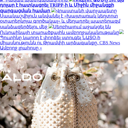
դոլար է հատկացրել TRIPP-ի և Միջին միջանցքի
զարգացման համար
Վրաստանի վարչապետը
Սաակաշվիլուն անվանել է «խայտառակ կեղտոտ
օտարերկրյա գործակալ» և մեղադրել պատերազմ
սանձազերծելու մեջ
Սերբիայում աջակցել են
Ուկրաինայի տարածքային ամբողջականությանը
Պուտինը կարող է փորձել ստուգել ՆԱՏՕ-ի
միասնությունն ու Թրամփի արձագանքը. CBS News
Ամբողջ լրահոսը »