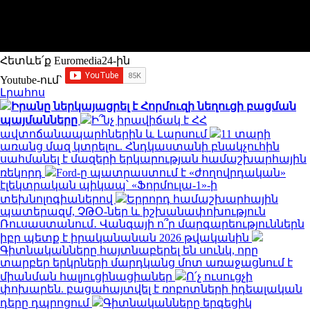
Հետևե՛ք Euromedia24-ին
Youtube-ում`
Լրահոս
Իրանը ներկայացրել է Հորմուզի նեղուցի բացման
պայմանները
Ի՞նչ իրավիճակ է ՀՀ
ավտոճանապարհներին և Լարսում
11 տարի
առանց մազ կտրելու. Հնդկաստանի բնակչուհին
սահմանել է մազերի երկարության համաշխարհային
ռեկորդ
Ford-ը պատրաստում է «ժողովրդական»
էլեկտրական պիկապ՝ «Ֆորմուլա-1»-ի
տեխնոլոգիաներով
Երրորդ համաշխարհային
պատերազմ, ՉԹՕ-ներ և իշխանափոխություն
Ռուսաստանում․ Վանգայի ո՞ր մարգարեություններն
իբր պետք է իրականանան 2026 թվականին
Գիտնականները հայտնաբերել են սունկ, որը
տարբեր երկրների մարդկանց մոտ առաջացնում է
միանման հալյուցինացիաներ
Ո՛չ ուսուցչի
փոխարեն. բացահայտվել է ռոբոտների իդեալական
դերը դպրոցում
Գիտնականները երգեցիկ