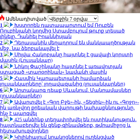
Ամենադիտված
1
Խստորեն դատապարտում եմ Ռուբեն
Ռուբինյանի կողմից Ստամբուլում թուրք տեսած
լինելը. Դանիել Իոաննիսյան
2
Դերասանին մեղադրում են մանկապղծության
մեջ․ նա ձերբակալվել է
3
Սիլվա Հակոբյանը հայտնել է ցավալի կորստի
մասին (Լուսանկար)
4
Նիկոլ Փաշինյանը հայտնել է առավոտյան
ստացած «տարօրինակ» նամակի մասին
5
Հասմիկ Կարապետյանի համարձակ
լուսանկարները՝ լողավազանից (լուսանկարներ)
6
Արտակարգ դեպք Սևանում. Մանրամասներ
(լուսանկարներ)
7
Ավարտվել է «Գող Բջե»-ին, «Տեցիկ»-ին ու «Գոջո»-
ին առնչվող քրեական վարույթի նախաքննությունը.
ինչ է պարզվել
8
425 անձինք տեղափոխվել են ոստիկանություն․
հայտնաբերվել են զենք-զինամթերք, թմրամիջոց և
հետախուզվողներ
9
Կիլիկիայում կրակոցներով ուղեկցված