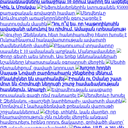
բանագնացներն առաջիկա 10 օրում կարող են այցելել
Կիև և Մոսկվա
Ինֆլուենսերներին կտուգանեն $5000
քաղաքական գովազդի համար
Մեդվեդևը
Արևմուտքի առաջնորդներին զգուշացրել է
հատուցման մասին
Դու ո՞վ ես, որ Կաթողիկոսին
ավազանի անունով ես դիմում․ Ամալյան (տեսանյութ)
Վուչիչը Զելենսկու հետ հանդիպումից հետո խոսել է
Ուկրաինայում հակամարտության ավարտի
ժամկետների մասին
Բելառուսում տղամարդը
սպանել է 10 ամսական աղջկան. Մանրամասներ
Փողը գետի պես կհոսի. Այս երեք կենդանակերպի
նշանները կհարստանան օգոստոսի վերջին
Մեսիի
ընտանիքում՝ ցավալի կորուստ
Խոշոր հրդեհ
Սայաթ Նովայի բարձրահարկ շենքերից մեկում.
Բնակիչներ են տարհանվել
Իրանն ու Օմանը շատ
մոտ են Հորմուզի նեղուցի շուրջ համաձայնության
հասնելուն․ Արաղչի
Եվրամիության պայքարը
ռուսական գազի դեմ դանդաղել է
Մեդվեդևը խոսել
է Զելենսկու «գարշելի կարիերայի» ավարտի մասին
Որոնվում է նախաձեռնված քրեական վարույթի
շրջանակներում
Հիշեք, տիկին․ կան մայրեր, որ
հնարավորություն չեն ունեցել վերջին անգամ
համբուրելու իրենց որդու ճակատը. զոհվածի մայրը՝
ՔՊ-ական պատգամավորին
Ռուբիո․ ԱՄՆ-ը 201 մլն