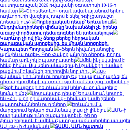
աստղագուշակ 2026 թվականի օգոստոսի 10-16-ի
համար
«Շերեմետևո» օդանավակայանում երկու
ուղևորուհի վազելով դուրս է եկել թռիչքադաշտ
(տեսանյութ)
Ողբերգական դեպք՝ Երևանում
Ընդդիմադիրների վիճակը նախանձելի չէ. իրենց
առաջ փորձառու դեմագոգներ են (տեսանյութ)
Կարևոր չի ով ինչ ձեռք բերեց հերթական
քաղաքական պրոցեսից, ես միայն կորցրեցի.
Կարապետ Պողոսյան
«Ֆելոն հիվանդանոցից
պոնչիկ ա ուզել». Գոռ Հակոբյանը իր ձեռքով որդու
համար պոնչիկ է պատրաստել
Ամեն ինչ սկսվում է
հենց հիմա․ Այս կենդանակերպի նշանների համար
բացվում է կյանքի բոլորովին նոր փուլ
2026
թվականի հունիսն ու հուլիսը Եվրոպայում դարձել են
դիտարկումների պատմության ամենաշոգ ամիսները
Տզի խայթոցի հետևանքով կինը 42 օր մնացել է
կոմայի մեջ
Արտակարգ դեպք՝ Երևանում․ կոտրել
են «Հույս բոլոր մարդկանց» հիմնադրամի շենքի
պատուհաններն ու դռները
Երևանում և
մարզերում երկար ժամանակ լույս չի լինելու
ԱՄՆ-ի
ոստիկանությունը բացահայտել է, թե որ
ֆուտբոլիստն է ամենաշատը uպառնալիքներ ստացել
ԱԱ-2026-ի ժամանակ
ՏԱՍՍ․ ԱՄՆ հատուկ