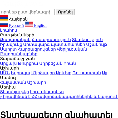
Հայերեն
Русский
English
Լրահոս
Ըստ թեմաների
Քաղաքական
Հասարակություն
Տնտեսություն
Իրավունք
Արտակարգ պատահարներ
Մշակույթ
Սպորտ
Հարցազրույցներ
Վերլուծական
Ծաղրանկարներ
Տարածաշրջան
Արցախ
Թուրքիա
Ադրբեջան
Իրան
Աշխարհ
ԱՄՆ
Եվրոպա
Մերձավոր Արևելք
Ռուսաստան
Այլ
Մամուլ
Հայաստան
Աշխարհ
Մեդիա
Տեսանյութեր
Լուսանկարներ
րավիճակ է ՀՀ ավտոճանապարհներին և Լարսում
11:0
Տնտեսագետը գնահատել