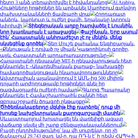
հետո 3 անձ տեղափոխվել է հիվանդանոց
Al Arabiya.
Հութիները հրթիռներ են արձակել Մարիբում գտնվող
փախստականների ճամբարի վրա
Հորդառատ
անձրև, կարկուտ և ուժեղ քամի․ եղանակը կտրուկ
կփոխվի
Տիեզերական աղբը հարվածել է Լուսնին․
նոր խառնարան է առաջացել
Փաշինյան․ Երբ ասում
էին՝ Հայաստանն անհրաժեշտ չէ ոչ մեկին, մենք
սկսեցինք գործել
Տեր Մուշե քահանա Ենգիբարյան․
«Քննության է դրված ոչ միայն Կաթողիկոսի գործը,
այլև Հայաստանի արդարադատությունը»
Հայաստանի դեսպանը MIT-ի ղեկավարության հետ
քննարկել է «Ակադեմիական քաղաք» նախագծի
համագործակցության հնարավորությունները
Ավստրալիան պլանավորում է ԱՄՆ-ից 500 միլիոն
դոլարի արժողությամբ հրթիռներ գնել իր
ռազմաօդային ուժերի համար
Գևորգ Պապոյանը
քննարկել է Համաշխարհային բանկի հետ
զբոսաշրջային ծրագրի ընթացքը
Ծիծեռնակաբերդը մզկիթ էիք դարձրել՝ դուք մի
խոսեք նախընտրական քարոզարշավի մասին
Սևաստոպոլում խոստացել են վառելիքի ազատ
վաճառք սկսել մի շարք բենզալցակայաններում
Բացի ընդդիմությունից՝ կա մի սուբյեկտ, որ չի
ճանաչում 29.743 քառ. կմ-ը. դա ՌԴ-ն է՝ ի դեմս ՀԱՊԿ-ի