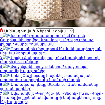
Ամենադիտված
1
Խստորեն դատապարտում եմ Ռուբեն
Ռուբինյանի կողմից Ստամբուլում թուրք տեսած
լինելը. Դանիել Իոաննիսյան
2
Դերասանին մեղադրում են մանկապղծության
մեջ․ նա ձերբակալվել է
3
Սիլվա Հակոբյանը հայտնել է ցավալի կորստի
մասին (Լուսանկար)
4
Փաշինյանի որոշումներով 7 պաշտոնյա
ազատվել է պաշտոնից
5
Նիկոլ Փաշինյանը հայտնել է առավոտյան
ստացած «տարօրինակ» նամակի մասին
6
Արտակարգ դեպք Սևանում. Մանրամասներ
(լուսանկարներ)
7
Ավարտվել է «Գող Բջե»-ին, «Տեցիկ»-ին ու «Գոջո»-
ին առնչվող քրեական վարույթի նախաքննությունը.
ինչ է պարզվել