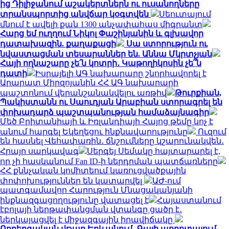
ից Դիլիջանում աշակերտներն ու ուսանողները
տրանսպորտից անվճար կօգտվեն
Սեուտայում
մնում է ավելի քան 1300 անչափահաս միգրանտ
Հարց եմ ուղղում Նիկոլ Փաշինյանին և գլխավոր
դատախազին. քաղաքացի
Սա ստորություն ու
նվաստացման տեսարաններ են. Աննա Մկրտչյան
Հայի ողնաշարը չե՛ն կոտրի․ Կաթողիկոսին չե՞ն
դատի
Իսրայելի ԱԳ նախարարը շնորհավորել է
Արարատ Միրզոյանին ՀՀ ԱԳ նախարարի
պաշտոնում վերանշանակվելու առթիվ
Թուրքիան,
Պակիստանն ու Սաուդյան Արաբիան ստորագրել են
փոխադարձ պաշտպանության համաձայնագիր
Մեծ Բրիտանիայի և Իռլանդիայի Հայոց թեմը կոչ է
անում հարգել Եկեղեցու ինքնավարությունը
Ուզում
են հասնել Վեհափառին․ ճնշումները կշարունակվեն․
Հրայր սարկավագ
Սերգեյ Սեմակը հայտարարել է,
որ չի հասկանում Fan ID-ի ներդրման պատճառները
ՀՀ քննչական կոմիտեում կառուցվածքային
փոփոխություններ են կատարվել
ԱԺ-ում
պատգամավոր Հարություն Մնացականյանի
ինքնազգացողությունը վատացել է
Հայաստանում
էբոլայի ներթափանցման վտանգը ցածր է․
ներկայացվել է միջազգային իրավիճակը
Ողբերգական վթար Երևանում․ Գայի պողոտայում