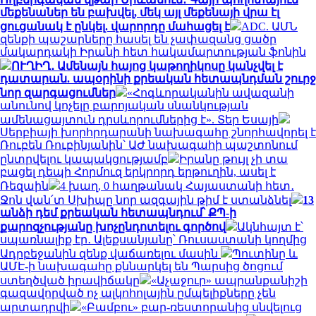
մեքենաներ են բախվել, մեկ այլ մեքենայի վրա էլ
ցուցանակ է ընկել. վարորդը մահացել է
ADC. ԱՄՆ
զենքի պաշարները հասել են չափազանց ցածր
մակարդակի Իրանի հետ հակամարտության ֆոնին
ՈՒՂԻՂ․ Ամենայն հայոց կաթողիկոսը կանչվել է
դատարան. ապօրինի քրեական հետապնդման շուրջ
նոր զարգացումներ
«Հոգևորականին ավազանի
անունով կոչելը բարոյական սնանկության
ամենացայտուն դրսևորումներից է». Տեր Եսայի
Սերբիայի խորհրդարանի նախագահը շնորհավորել է
Ռուբեն Ռուբինյանին՝ ԱԺ նախագահի պաշտոնում
ընտրվելու կապակցությամբ
Իրանը թույլ չի տա
բացել դեպի Հորմուզ երկրորդ երթուղին, ասել է
Ռեզաին
4 խաղ, 0 հաղթանակ Հայաստանի հետ․
Ջոն վան՛տ Սխիպը նոր ազգային թիմ է ստանձնել
13
անձի դեմ քրեական հետապնդում՝ ՔՊ-ի
քարոզչությանը խոչընդոտելու գործով
Ակնհայտ է՝
սպառնալիք էր․ Ալեքսանյանը՝ Ռուսաստանի կողմից
Ադրբեջանին զենք վաճառելու մասին
Պուտինը և
ԱՄԷ-ի նախագահը քննարկել են Պարսից ծոցում
ստեղծված իրավիճակը
«Աչաջուր» ապրանքանիշի
գազավորված ոչ ալկոհոլային ըմպելիքները չեն
արտադրվի
«Բամբու» բար-ռեստորանից սնվելուց