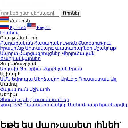
Հայերեն
Русский
English
Լրահոս
Ըստ թեմաների
Քաղաքական
Հասարակություն
Տնտեսություն
Իրավունք
Արտակարգ պատահարներ
Մշակույթ
Սպորտ
Հարցազրույցներ
Վերլուծական
Ծաղրանկարներ
Տարածաշրջան
Արցախ
Թուրքիա
Ադրբեջան
Իրան
Աշխարհ
ԱՄՆ
Եվրոպա
Մերձավոր Արևելք
Ռուսաստան
Այլ
Մամուլ
Հայաստան
Աշխարհ
Մեդիա
Տեսանյութեր
Լուսանկարներ
ց
16:52
Դատավոր Հակոբ Մանուկյանը հրաժարվել է քնն
Եթե ես վարչապետ լինեի`