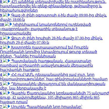
8
425 անձինք տեղափոխվել են ոստիկանություն․
հայտնաբերվել են զենք-զինամթերք, թմրամիջոց և
հետախուզվողներ
9
Գազ չի լինի օգոստոսի 4-ին ժամը 09:00-ից մինչև
ժամը 18:00-ն
10
Կիլիկիայում կրակոցներով ուղեկցված
«ռազբորկայի» բացառիկ տեսանյութ է
հրապարակվել
1
Ջուր չի լինի հուլիսի 28-ին ժամը 07.00-ից մինչև
հուլիսի 29-ը ժամը 07.00-ն
2
Խստորեն դատապարտում եմ Ռուբեն
Ռուբինյանի կողմից Ստամբուլում թուրք տեսած
լինելը. Դանիել Իոաննիսյան
3
Պատմական հաղթանակ․ Հայաստանը
դարձավ աշխարհի առաջնության մեդալային
հաշվարկի հաղթող
4
ՀՀ-ում ԱՄՆ դեսպանատնից լավ լուր․ նոր
հնարավորություններ՝ հայ զինվորականների համար
5
Դերասանին մեղադրում են մանկապղծության
մեջ․ նա ձերբակալվել է
6
Գագիկ Ծառուկյանից կբռնագանձվի 75 անշարժ
գույք, 42 ավտոմեքենա, 105 միլիարդ 865 միլիոն 865
հազար դրամ
7
Սուրեն Պապիկյանի նոր հրամանը՝