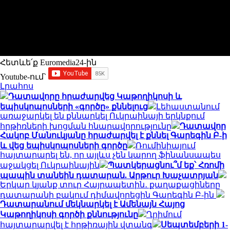
Հետևե՛ք Euromedia24-ին
Youtube-ում`
Լրահոս
Դատավորը հրաժարվեց Կաթողիկոսի և
եպիսկոպոսների «գործը» քննելուց
Լեհաստանում
առաջարկել են քննարկել Ուկրաինայի երկնքում
հրթիռների խոցման հնարավորությունը
Դատավոր
Հակոբ Մանուկյանը հրաժարվել է քննել Գարեգին Բ-ի
և վեց եպիսկոպոսների գործը
Ռումինիայում
հայտարարել են, որ այլևս չեն կարող ֆինանսապես
աջակցել Ուկրաինային
Պատկերացնու՞մ եք՝ Հռոմի
պապին տանեին դատարան. Արթուր Խաչատրյան
Երկար կյանք տուր Հայրապետին․ քաղաքացիները
դատարանի բակում դիմավորեցին Գարեգին Բ-ին
Դատարանում մեկնարկել է Ամենայն Հայոց
Կաթողիկոսի գործի քննությունը
Ղրիմում
հայտարարվել է հրթիռային վտանգ
Սեպտեմբերի 1-