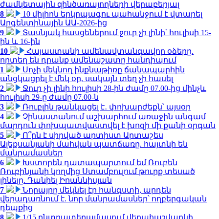
ժամկետային զինծառայողների վերաբերյալ
8
10 միլիոն երկրպագու պահանջում է վտարել
Արգենտինային ԱԱ-2026-ից
9
Տասնյակ հասցեներում ջուր չի լինի՝ հուլիսի 15-
ին և 16-ին
10
Հայաստանի ամենավտանգավոր օձերը.
որտեղ են դրանք ամենաշատը հանդիպում
1
Սոչի մեկնող ինքնաթիռը ճանապարհին
անցկացրել է մեկ օր, սակայն տեղ չի հասել
2
Ջուր չի լինի հուլիսի 28-ին ժամը 07.00-ից մինչև
հուլիսի 29-ը ժամը 07.00-ն
3
Ռուբլին թանկացել է․ փոխարժեքն՝ այսօր
4
Չինաստանում աշխարհում առաջին անգամ
մարդուն փոխպատվաստվել է խոզի մի քանի օրգան
5
Ո՞րն է սիրված արտիստ Արտաշես
Ալեքսանյանի մահվան պատճառը. հայտնի են
մանրամասներ
6
Խստորեն դատապարտում եմ Ռուբեն
Ռուբինյանի կողմից Ստամբուլում թուրք տեսած
լինելը. Դանիել Իոաննիսյան
7
Նորայրը մեկնել էր հանգստի, արդեն
վերադառնում է. նոր մանրամասներ՝ ողբերգական
դեպքից
8
1/15 ընտրատեղամասում վերահաշվարկի