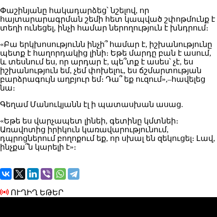
Փաշինյանը հակադարձեց՝ նշելով, որ
հայտարարագրման շեմի հետ կապված շփոթմունք է
տեղի ունեցել, ինչի համար ներողություն է խնդրում։
«Բա երկխոսությունն ինչի՞ համար է, իշխանությունը
պետք է հաղորդակից լինի։ Եթե մարդը բան է ասում,
և տեսնում ես, որ արդար է, պե՞տք է ասես՝ չէ, ես
իշխանություն եմ, չեմ փոխելու, ես ճշմարտության
բարձրագույն աղբյուր եմ։ Դա՞ եք ուզում»,–հավելեց
նա։
Գեղամ Մանուկյանն էլ ի պատասխան ասաց.
«Եթե ես վարչապետ լինեի, գետինը կմտնեի։
Առավոտից իրիկուն կառավարությունում,
դպրոցներում բողոքում եք, որ սխալ են զեկուցել։ Լավ,
ինչքա՞ն կարելի է»։
ՈՒՂԻՂ ԵԹԵՐ