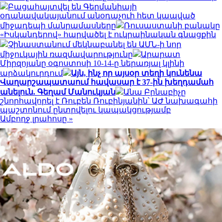
Բացահայտվել են Գերմանիայի
օդանավակայանում անօդաչուի հետ կապված
միջադեպի մանրամասները
Ռուսաստանի բանակը
«Իսկանդերով» հարվածել է ուկրաինական գնացքին
Չինաստանում մեկնաբանել են ԱՄՆ-ի նոր
միջուկային ռազմավարությունը
Արարատ
Միրզոյանը օգոստոսի 10-14-ը ներառյալ կլինի
արձակուրդում
Այն, ինչ որ այսօր տեղի կունենա
Վաղարշապատաում հավասար է 37-ին խեղդամահ
անելուն. Գեղամ Մանուկյան
Անա Բրնաբիչը
շնորհավորել է Ռուբեն Ռուբինյանին՝ ԱԺ նախագահի
պաշտոնում ընտրվելու կապակցությամբ
Ամբողջ լրահոսը »