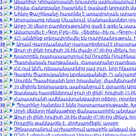
3
Անահիտ Կիրակոսյանի դուստրն ամուսնանում 
4
Սիլվա Հակոբյանը հայտնել է ցավալի կորստի մ
5
Նիկոլ Փաշինյանը հայտնել է առավոտյան ստ
6
Արտակարգ դեպք Սևանում. Մանրամասներ (լո
7
Արջը 30 մետր բարձրությունից ցած է գցել և ս
8
Ավարտվել է «Գող Բջե»-ին, «Տեցիկ»-ին ու «Գոջ
9
425 անձինք տեղափոխվել են ոստիկանություն․
10
Արամ Վարդևանյանը դադարեցնում է փաստաբ
1
Ջուր չի լինի հուլիսի 28-ին ժամը 07.00-ից մինչև հո
2
Խստորեն դատապարտում եմ Ռուբեն Ռուբինյանի
3
Պատմական հաղթանակ․ Հայաստանը դարձավ 
4
ՀՀ-ում ԱՄՆ դեսպանատնից լավ լուր․ նոր հնար
5
Գագիկ Ծառուկյանից կբռնագանձվի 75 անշարժ գո
6
Սուրեն Պապիկյանի նոր հրամանը՝ ժամկետային
7
10 միլիոն երկրպագու պահանջում է վտարել Արգ
8
Տասնյակ հասցեներում ջուր չի լինի՝ հուլիսի 15-ին
9
Հայաստանի ամենավտանգավոր օձերը. որտեղ
10
Պուտինը հանդես է եկել հայտարարությամբ. Խո
1
Սոչի մեկնող ինքնաթիռը ճանապարհին անցկացրե
2
Ջուր չի լինի հուլիսի 28-ին ժամը 07.00-ից մինչև հո
3
Ռուբլին թանկացել է․ փոխարժեքն՝ այսօր
4
Չինաստանում աշխարհում առաջին անգամ մա
5
Ո՞րն է սիրված արտիստ Արտաշես Ալեքսանյա