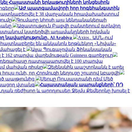
ել Հայաստանի երկաթուղիների կոնցեսիոն
րգերը
ԱԺ պատգամավորի հոր հոգեհանգստին
մ հայտնաբերվել է 38 վարչական իրավախախտում
ումը
Գումարը կհոսի այս կենդանակերպի
ձանը
Ազատություն Բաքվի բանտերում գտնվող
ստանում կստեղծվի ադամանդների հղկման
 նավարկությունը․ Al Arabiya
Axios․ ԱՄՆ-ում
 հայտնաբերել են անկանոն երթևեկող «Նիվան»
 մահացել է
Ալլա Պուգաչովան ֆինանսական
 162 տարվա վաղեմության Guinness գարեջուր
ա դեռահասը դատապարտվել է 100 տարվա
ամ մահվան ռիսկը
Զելենսկին պաշտոնանկ է արել
հույս ունի, որ Հորմուզի նեղուցը շուտով կբացվի
ած պայթյունից
Սեուլը Ռուսաստանի դեմ Մեծ
ռնացող վտանգ
Հայաստանյան ապրանքների՝ ՌԴ
ւդյան ռեժիսոր և պրոդյուսեր Ջեյմս Քեմերոնը խոսել է