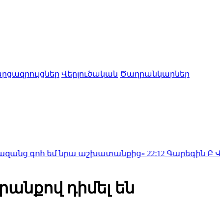
րցազրույցներ
Վերլուծական
Ծաղրանկարներ
 եմ նրա աշխատանքից»
22:12
Գարեգին Բ Վեփահառին 
րանքով դիմել են