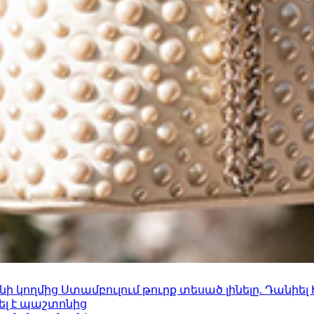
 կողմից Ստամբուլում թուրք տեսած լինելը. Դանիել
ել է պաշտոնից