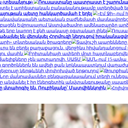
 (տեսանյութ)
Ռուսաստանը պատրաստ է շարունակ
ատել է արհեստական բանականությամբ ստեղծված ե
այության պետը հանկարծամահ է եղել
«Էմ Ջի»-ու
» օդանավակայանի պետական բաժնեմասի մասնավորեց
կբացեն Եվրոպայում Աստվածամոր ամենաբարձր ար
 թե երբ կարող է քնի պակասը օգտակար լինել
Ռուսա
ձայնել են վերսկսել Հորմուզի նեղուցով իրականացվող
դարի» տնտեսական ծրագրերը
Տավուշի պարեկները
րս են բերել քաղաքացուն․ վերջինս հիվանդանոցում
լու մասին
Բրիտանիայի ափերի մոտ հայտնաբերվել է
մպելիքները չեն արտադրվի. ՍԱՏՄ
ԱՄՆ-ում 15-ամյ
որ գործոններն են ավելի քան կրկնապատկում վաղաժ
ոլեյբուսը կերթևեկի փոփոխված երթուղով
Թուրքիան 
. Նոր մանրամասներ բենզալցակայանում տեղի ունեց
 անվանել է իր էներգետիկ անվտանգությանը սպա
տահոգիչ են. Ռուբինյանը՝ Մատվիենկոյին
Հոլիվո