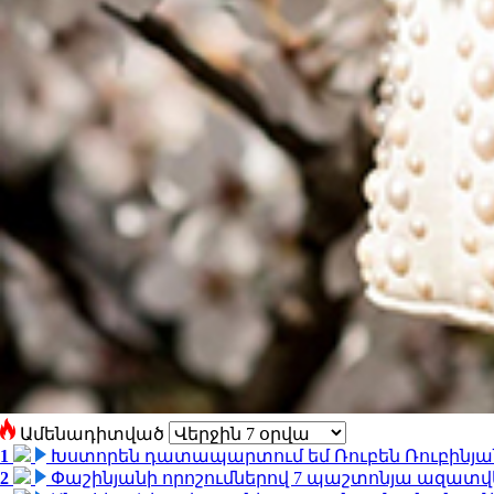
Ամենադիտված
1
Խստորեն դատապարտում եմ Ռուբեն Ռուբինյանի
2
Փաշինյանի որոշումներով 7 պաշտոնյա ազատվ