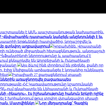
պաշտպանել է ԱՄՆ պաշտպանության նախարարին․
Բ Վեփահառին դատարան կանչելն անընդունելի է եւ
ապարհի երթևեկելի հատվածից, կողաշրջվել և
մբ գտնվող աղբավայրում
Կոբախիձե. Վրաստանի
ղի ունեցած միջադեպի հետաքննություն․ անօդաչուի
է Ինֆանտինոյի ներողությունը և պահպանում է
ևում քննարկվել են Ադրբեջանի և Ուկրաինայի
րջանակը
Այս ձևով ինձ փորձում են լռեցնել, քանի որ
 Էլիզ Մելիքյանն արձագանքել է կողակից ունենալու
 հետ
Իտալիայի 27 քաղաքներում տապի
ուններին առաջնորդվել բացառապես
րդությամբ ՀՀ Կառավարությունը կշարունակի
ԱԳՆ-ում գնահատել են Լեհաստանի և Ուկրաինայի
ի «ինադու». էս իշխանությունը հանուն երկրի ոչինչ
ել է խոհանոցում թույլ տրվող վտանգավոր սխալի
աստան. Մատվիենկո
Նոր մեղադրանք՝ Գագիկ