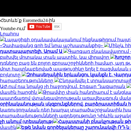
Հետևե՛ք Euromedia24-ին
Youtube-ում`
Լրահոս
Լայպցիգի օդանավակայանում ինքնաթիռում հայտն
«Չափազանց գոհ եմ նրա աշխատանքից»
Մինչև հ
դատապարտելի. Արամ Ա
Գարգառ բնակավայրում «
բшխվել մոտակա տան պատին․ կա վիրшվոր
Խոշոր
դռները բաց են բոլոր զբոսաշրջիկների համար, այդ
մոտ հայտնաբերված պայթուցիկը եղել է ռազմակա
բոյկոտը
Զոհասեղանին երևանցու կյանքն է․ Վարդա
հարաբերությունները
Ընդլայնվել է տրանսպորտա
ԱԺ-ում դա նրանց չի հաջողվում․ Էդգար Ղազարյան
մասին հարցին
Թրամփը փակ հանդիպում է անցկա
պատճառով վտանգավորության առավելագույն մակ
օրինականության սկզբունքներով. բարձրաստիճան 
կառուցողական դեր խաղալ տարածաշրջանային խաղա
տարաձայնությունների ազդեցությունը Կիևին աջակ
չի անում (տեսանյութ)
Հայաստանի բնակչության թիվ
մասին
Եթե նման գործելակերպը շարունակվի ՌԴ-ն