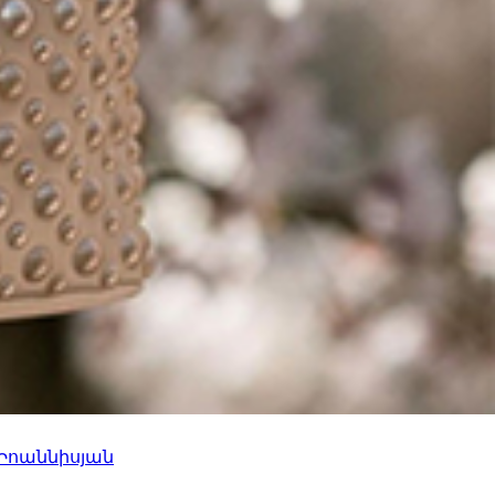
 Իոաննիսյան