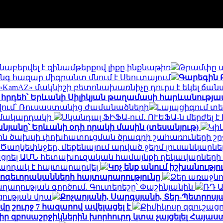
աբերվել է զինամթերքով լիքը ինքնաթիռ
Թրամփը 
ինգ հազար միգրանտ մնում է Սեուտայում
Գարեգին 
KamAZ» մակնիշի բետոնախառնիչը դուրս է եկել ճան
 հրդեհ՝ Երևանի Սիլիկյան թաղամասի հարևանությա
 թվում՝ Ռուսաստանից ժամանածների
Լայպցիգում տե
ն մակարդակի
Սկանդալ ՖԻՖԱ-ում․ ՈՒԵՖԱ-ն մերժել 
նյանը՝ Երևանի օդի որակի մասին (տեսանյութ)
Կի
յին ծախսի փոխհատուցման ծրագրի շահառուների շ
Ծաղկեփնջեր, մեքենայում արված ջերմ լուսանկարներ.
ցրել ԱՄՆ հետախուզական համայնքի ղեկավարների
արդակ է հայտարարվել
Կոչ ենք անում իշխանությ
հոգեւորականների հայտարարությունը
Ձեր առաջնո
ղության գործում. Գուտերեշը՝ Փաշինյանին
ՌԴ 
ցության վրա
Քոչարյանի, Սարգսյանի, Տեր-Պետրոսյան
ը շուրջ 7 հազարով ավելացել է
Քիմիկոսը զգուշացր
 իր զբոսաշրջիկներին խորհուրդ կտա չայցելել Հայ