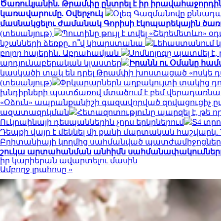
Ծառուկյանին. Թրամփը ընտրել է իր իրավահաջորդին
կառավարումը. Օվերչուկ
Օլեգ Գազմանովը քննադ
մասնակցելու ժամանակ Գորիսի էկոպարեկային ծառ
(տեսանյութ)
Պուտինը թույլ է տվել «Շերեմետևո
նշանների ձեռքը. ո՞վ կհարստանա
Լեհաստանում 
բոլոր հայերին․ Աբրահամյան
Սոմնոլոգը պատմել է,
արդյունաբերական կլաստեր
Իրանն ու Օմանը համա
կասկածի տակ են դրել Թրամփի խոստացած «ոսկե 
(տեսանյութ)
Փրկարարներն աղբակույտի տակից դու
խնդիրների պատճառով մտածում է բեմ վերադառնա
«Օձուն» ապրանքանիշի գազավորված զովացուցիչ ը
ազատազրկման
Հետազոտությունը պարզել է, թե 
Ուկրաինայի դեսպաններին չորս երկրներում
Տ4 տր
Դեպքի վայր է մեկնել մի քանի մարտական հաշվարկ
Բրիտանիայի կողմից սահմանված պատժամիջոցները
շուկա արտահանման անհիմն սահմանափակումները մ
իր կարիերան ավարտելու մասին
Ամբողջ լրահոսը »