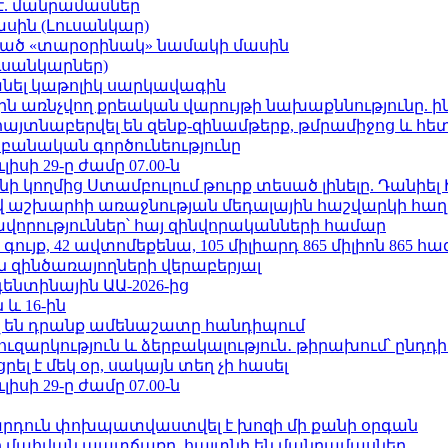
է. մանրամասներ
ասին (Լուսանկար)
ացած «տարօրինակ» նամակի մասին
ւսանկարներ)
պանել կաթոլիկ սարկավագին
ո»-ին առնչվող քրեական վարույթի նախաքննությունը. ի
 հայտնաբերվել են զենք-զինամթերք, թմրամիջոց և հ
անական գործունեությունը
ւլիսի 29-ը ժամը 07.00-ն
 կողմից Ստամբուլում թուրք տեսած լինելը. Դանիել
աշխարհի առաջնության մեդալային հաշվարկի հաղ
ավորություններ՝ հայ զինվորականների համար
ւյք, 42 ավտոմեքենա, 105 միլիարդ 865 միլիոն 865 հ
 զինծառայողների վերաբերյալ
ենտինային ԱԱ-2026-ից
 և 16-ին
 են դրանք ամենաշատը հանդիպում
ւզարկություն և ձերբակալություն․ թիրախում՝ ընդդ
լ է մեկ օր, սակայն տեղ չի հասել
ւլիսի 29-ը ժամը 07.00-ն
րդուն փոխպատվաստվել է խոզի մի քանի օրգան
նի մահվան պատճառը. հայտնի են մանրամասներ