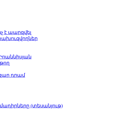
նչ է պարզվել
ետախուզվողներ
 Իոաննիսյան
թող
ազար դրամ
իմադիրները (տեսանյութ)