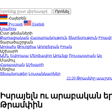
Հայերեն
Русский
English
Լրահոս
Ըստ թեմաների
Քաղաքական
Հասարակություն
Տնտեսություն
Իրավո
Տարածաշրջան
Արցախ
Թուրքիա
Ադրբեջան
Իրան
Աշխարհ
ԱՄՆ
Եվրոպա
Մերձավոր Արևելք
Ռուսաստան
Այլ
Մամուլ
Հայաստան
Աշխարհ
Մեդիա
Տեսանյութեր
Լուսանկարներ
22:20
Թրամփը պաշտպանել է ԱՄ
Իսրայելն ու արաբական ե
Թրամփին