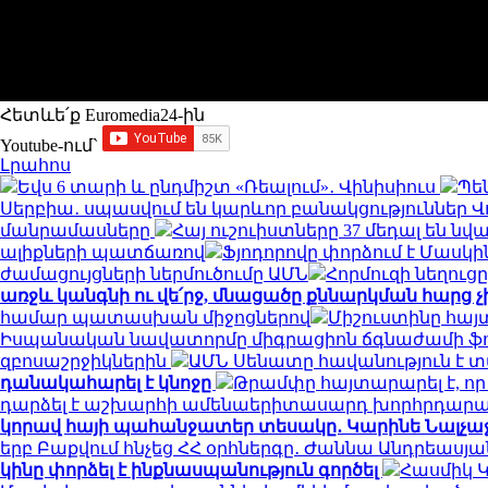
Հետևե՛ք Euromedia24-ին
Youtube-ում`
Լրահոս
Եվս 6 տարի և ընդմիշտ «Ռեալում»․ Վինիսիուս
Պե
Սերբիա․ սպասվում են կարևոր բանակցություններ Վ
մանրամասները
Հայ ուշուիստները 37 մեդալ են ն
ալիքների պատճառով
Ֆյոդորովը փորձում է Մասկի
ժամացույցների ներմուծումը ԱՄՆ
Հորմուզի նեղուց
առջև կանգնի ու վե՛րջ, մնացածը քննարկման հարց 
համար պատասխան միջոցներով
Միշուստինը հայ
Իսպանական նավատորմը միգրացիոն ճգնաժամի ֆոնին
զբոսաշրջիկներին
ԱՄՆ Սենատը հավանություն է 
դանակահարել է կնոջը
Թրամփը հայտարարել է, ո
դարձել է աշխարհի ամենաերիտասարդ խորհրդա
կորավ հայի պահանջատեր տեսակը․ Կարինե Նալչաջյ
երբ Բաքվում հնչեց ՀՀ օրհներգը․ Ժաննա Անդրեասյ
կինը փորձել է ինքնասպանություն գործել
Հասմիկ 