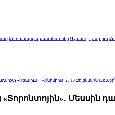
ւնք
Արտակարգ պատահարներ
Մշակույթ
Սպորտ
Հա
լում»․ Վինիսիուս
23:10
Զելենսկին առաջին անգամ ժամ
«Տորոնտոյին»․ Մեսսին դար