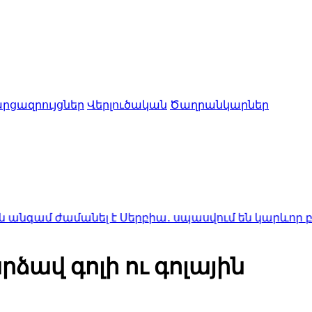
րցազրույցներ
Վերլուծական
Ծաղրանկարներ
անել է Սերբիա․ սպասվում են կարևոր բանակցությու
ձավ գոլի ու գոլային