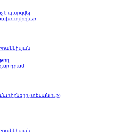
նչ է պարզվել
ետախուզվողներ
 Իոաննիսյան
թող
ազար դրամ
իմադիրները (տեսանյութ)
 Իոաննիսյան