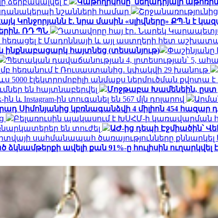
ը ձերբակալվել է
Կաթողիկոսը՝ մեղադրյալի աթոռին
կենդանակերպի նշանների համար
Շրջանառությունից 
այկ Կոնջորյանն է․ նրա մասին «սլիվները» ՔՊ-ն է կա
րին. ՌԴ ՊՆ
Դատավորը հայ էր․ Նարեկ Կարապետ
 հեռացել է Մադոննայի և այլ աստղերի հետ աշխատա
 ինքնաբացարկ հայտնեց (տեսանյութ)
Փաշինյանը 
Պետական դավաճանության 4, լրտեսության՝ 5, ա
յամբ հեռանում է Ռուսաստանից․ կփակվի 29 խանութ
ս 5000 էլեկտրոմոբիլի անմաքս ներմուծման քվոտա 
մներ են հայտնաբերվել
Մոջթաբա Խամենեին, ըստ 
k-ին և Instagram-ին տուգանել են 567 մլն դոլարով
Արմա
ադ Սիմոնյանից կբռնագանձվի 4 միլիոն 454 հազար 
ից
Բելառուսին պակասում է ԽՍՀՄ-ի կառավարման 
եռնարկատերեր են տուժել
ԱԺ-ից դեպի Էջմիածին՝ 
իտվայի սահմանապահ ծառայությունները քննարկել 
կնամթերքի ավելի քան 91%-ը հուլիսին ուղարկվել