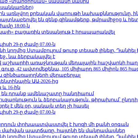
ացած «տարօրինակ» նամակի մասին
ւսանկարներ)
ո»-ին առնչվող քրեական վարույթի նախաքննությունը. ի
 հայտնաբերվել են զենք-զինամթերք, թմրամիջոց և հ
ժամը 18:00-ն
րկայի» բացառիկ տեսանյութ է հրապարակվել
ւլիսի 29-ը ժամը 07.00-ն
 կողմից Ստամբուլում թուրք տեսած լինելը. Դանիել
ջ․ նա ձերբակալվել է
աշխարհի առաջնության մեդալային հաշվարկի հաղ
ւյք, 42 ավտոմեքենա, 105 միլիարդ 865 միլիոն 865 հ
 զինծառայողների վերաբերյալ
ենտինային ԱԱ-2026-ից
 և 16-ին
 են դրանք ամենաշատը հանդիպում
ւզարկություն և ձերբակալություն․ թիրախում՝ ընդդ
լ է մեկ օր, սակայն տեղ չի հասել
ւլիսի 29-ը ժամը 07.00-ն
րդուն փոխպատվաստվել է խոզի մի քանի օրգան
նի մահվան պատճառը. հայտնի են մանրամասներ
 կողմից Ստամբուլում թուրք տեսած լինելը. Դանիել