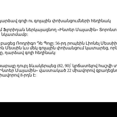
 Ֆլորիդան ներկայացնող «Ինտեր Մայամին» Տորոնտոյ
ի նկատմամբ:
բացեց Ռոդրիգո Դե Պոլը: 56-րդ րոպեին Լիոնել Մեսս
եին Մեսսին ևս մեկ գոլային փոխանցում կատարեց, ո
ը, դարձավ գոլի հեղինակ:
բալը դուբլ ձևակերպեց (82, 90)՝ կրճատելով հաշվի
«Ինտեր Մայամին» վաստակած 22 միավորով զբաղեցնո
իավորով 8-րդն է: