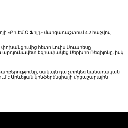
ի «Բի-Էմ-Օ Ֆիլդ» մարզադաշտում 4-2 հաշվով
իի փոխանցումից հետո Լուիս Սուարեսը
րն արդյունավետ եզրափակեց Սերխիո Ռեգիլոնը, իսկ
 տարբերությունը, սակայն դա չփրկեց կանադական
ւմ է Արևելյան կոնֆերենցիայի մրցաշարային