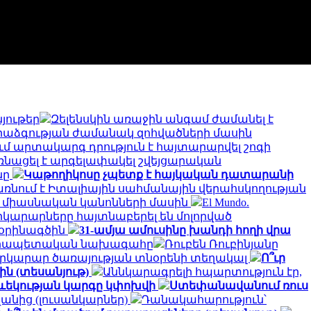
յութեր
Զելենսկին առաջին անգամ ժամանել է
հրաձգության ժամանակ զոհվածների մասին
ւմ արտակարգ դրություն է հայտարարվել շոգի
նացել է արգելափակել շվեյցարական
նը
Կաթողիկոսը չպետք է հայկական դատարանի
պառնում է Իտալիային սահմանային վերահսկողության
ի միասնական կանոնների մասին
El Mundo.
րկարարները հայտնաբերել են մոլորված
 օրինագծին
31-ամյա ամուսինը խանդի հողի վրա
անրապետական ​​նախագահը
Ռուբեն Ռուբինյանը
 Փրկարար ծառայության տնօրենի տեղակալ
Ո՞ւր
ին (տեսանյութ)
Աննկարագրելի հպարտություն էր,
թևեկության կարգը կփոխվի
Ստեփանավանում ռուս
անից (լուսանկարներ)
Դանակահարություն՝