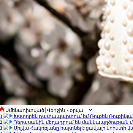
Ամենադիտված
1
Խստորեն դատապարտում եմ Ռուբեն Ռուբինյանի
2
Դերասանին մեղադրում են մանկապղծության մե
3
Սիլվա Հակոբյանը հայտնել է ցավալի կորստի մ