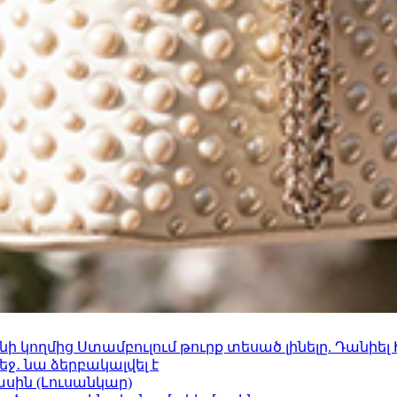
 կողմից Ստամբուլում թուրք տեսած լինելը. Դանիել
ջ․ նա ձերբակալվել է
ասին (Լուսանկար)