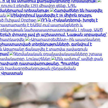
․ ի՞նչ են մտածում քաղաքացիները (տեսանյութ)
դուրս է բերվել 1293 միավոր զենք․ ՆԳՆ
զմակերպում (տեսանյութ)
Հարվածներ են հասցվել
յան
Մինվոդիում կասեցվել է 16 միլիոն ռուբլու
ծ Ուիլյամ Օրբիթը
ՌԴ-ն «Իսկանդերով» խոցել է
հայտարարել է ԵԱՏՄ-ում ապրանքների և
հաբեկչության նախապատրաստության 1 դեպք. ԱԱԾ
Երևի փոստը լավ չի աշխատում․ Նաթան սրբազանը՝
է հատկացվել
«Արարատցեմենտ»-ին պատկանող
չհաստատված տեղեկությունների, գտնվում է
ն Ազարյանը ճանաչվել է տարվա լավագույն
դրամ
Գերմանական օդանավակայանները շտապ
համակարգը. Լուկաշենկո
Մեկ ամսում՝ ավելի քան
Վեհափառի դատավարությանը. Պուտինը
են համագործակցության ընդլայնման
 է Վրաստան