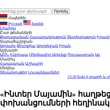
Հայերեն
Русский
English
Լրահոս
Ըստ թեմաների
Քաղաքական
Հասարակություն
Տնտեսություն
Իրավո
Տարածաշրջան
Արցախ
Թուրքիա
Ադրբեջան
Իրան
Աշխարհ
ԱՄՆ
Եվրոպա
Մերձավոր Արևելք
Ռուսաստան
Այլ
Մամուլ
Հայաստան
Աշխարհ
Մեդիա
Տեսանյութեր
Լուսանկարներ
23:20
Եվս 6 տարի և ընդմիշտ «Ռեա
«Ինտեր Մայամին» հաղթեց 
փոխանցումների հեղինակ