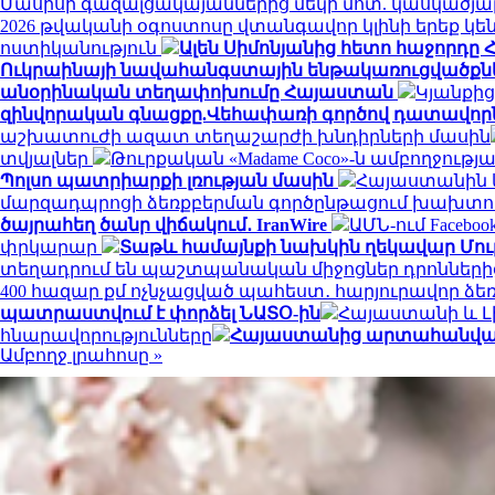
Մասիսի գազալցակայաններից մեկի մոտ. կասկածյալ
2026 թվականի օգոստոսը վտանգավոր կլինի երեք 
ոստիկանություն
Ալեն Սիմոնյանից հետո հաջորդը Հ
Ուկրաինայի նավահանգստային ենթակառուցվածքնե
անօրինական տեղափոխումը Հայաստան
Կյանքից
զինվորական գնացքը.Վեհափառի գործով դատավորն
աշխատուժի ազատ տեղաշարժի խնդիրների մասին
տվյալներ
Թուրքական «Madame Coco»-ն ամբողջութ
Պոլսո պատրիարքի լռության մասին
Հայաստանին և
մարզադպրոցի ձեռքբերման գործընթացում խախտու
ծայրահեղ ծանր վիճակում․ IranWire
ԱՄՆ-ում Faceboo
փրկարար
Տաթև համայնքի նախկին ղեկավար Մուր
տեղադրում են պաշտպանական միջոցներ դրոններ
400 հազար քմ ոչնչացված պահեստ․ հարյուրավոր ձ
պատրաստվում է փորձել ՆԱՏՕ-ին
Հայաստանի և Լ
հնարավորությունները
Հայաստանից արտահանված ձ
Ամբողջ լրահոսը »