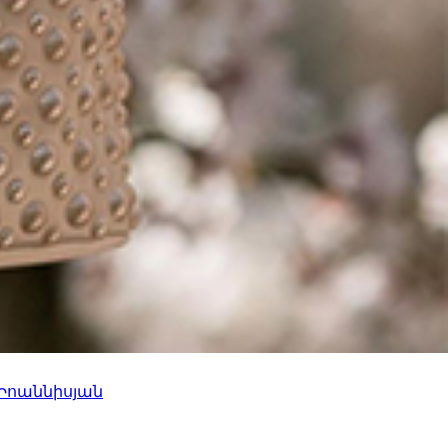
 Իոաննիսյան