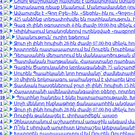
4
Նիկոլ Փաշինյանը հայտնել է առավոտյան ստ
5
Արտակարգ դեպք Սևանում. Մանրամասներ (լո
6
Ավարտվել է «Գող Բջե»-ին, «Տեցիկ»-ին ու «Գոջ
7
425 անձինք տեղափոխվել են ոստիկանություն․
8
Գազ չի լինի օգոստոսի 4-ին ժամը 09:00-ից մինչև 
9
Կիլիկիայում կրակոցներով ուղեկցված «ռազբո
10
Սպանություն՝ ուղիղ եթերում
1
Ջուր չի լինի հուլիսի 28-ին ժամը 07.00-ից մինչև հո
2
Խստորեն դատապարտում եմ Ռուբեն Ռուբինյանի
3
Դերասանին մեղադրում են մանկապղծության մե
4
Պատմական հաղթանակ․ Հայաստանը դարձավ 
5
Գագիկ Ծառուկյանից կբռնագանձվի 75 անշարժ գո
6
Սուրեն Պապիկյանի նոր հրամանը՝ ժամկետային
7
10 միլիոն երկրպագու պահանջում է վտարել Արգ
8
Տասնյակ հասցեներում ջուր չի լինի՝ հուլիսի 15-ին
9
Հայաստանի ամենավտանգավոր օձերը. որտեղ
10
Պուտինը հանդես է եկել հայտարարությամբ. Խո
1
Սոչի մեկնող ինքնաթիռը ճանապարհին անցկացրե
2
Ջուր չի լինի հուլիսի 28-ին ժամը 07.00-ից մինչև հո
3
Ռուբլին թանկացել է․ փոխարժեքն՝ այսօր
4
Չինաստանում աշխարհում առաջին անգամ մա
5
Ո՞րն է սիրված արտիստ Արտաշես Ալեքսանյա
6
Խստորեն դատապարտում եմ Ռուբեն Ռուբինյանի