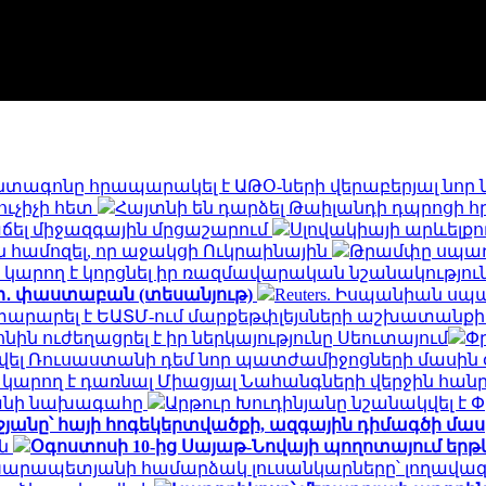
նտագոնը հրապարակել է ԱԹՕ-ների վերաբերյալ նոր ն
ուչիչի հետ
Հայտնի են դարձել Թաիլանդի դպրոցի 
վաճել միջազգային մրցաշարում
Սլովակիայի արևելքո
ն համոզել, որ աջակցի Ուկրաինային
Թրամփը սպառ
ը կարող է կորցնել իր ռազմավարական նշանակությու
չի․ փաստաբան (տեսանյութ)
Reuters. Իսպանիան ս
տարարել է ԵԱՏՄ-ում մարքեթփլեյսների աշխատանք
 ուժեղացրել է իր ներկայությունը Սեուտայում
Փ
տվել Ռուսաստանի դեմ նոր պատժամիջոցների մասին
ր կարող է դառնալ Միացյալ Նահանգների վերջին հ
րանի նախագահը
Արթուր Խուդինյանը նշանակվել է
անը՝ հայի հոգեկերտվածքի, ազգային դիմագծի մաս
ան
Օգոստոսի 10-ից Սայաթ-Նովայի պողոտայում եր
Կարապետյանի համարձակ լուսանկարները՝ լողավազ