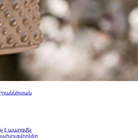
 Իոաննիսյան
նչ է պարզվել
ետախուզվողներ