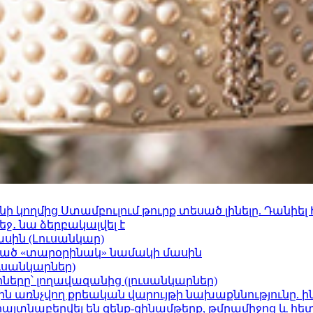
 կողմից Ստամբուլում թուրք տեսած լինելը. Դանիել
ջ․ նա ձերբակալվել է
ասին (Լուսանկար)
ացած «տարօրինակ» նամակի մասին
ւսանկարներ)
երը՝ լողավազանից (լուսանկարներ)
ո»-ին առնչվող քրեական վարույթի նախաքննությունը. ի
 հայտնաբերվել են զենք-զինամթերք, թմրամիջոց և հ