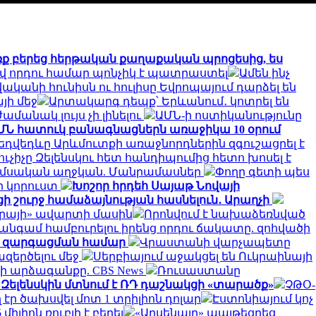
ձեռք բերեց հերթական քաղաքական պրոցեսից, ես
քով որդու համար պոնչիկ է պատրաստել
Ամեն ինչ
վականի հունիսն ու հուլիսը Եվրոպայում դարձել են
յի մեջ
Արտակարգ դեպք՝ Երևանում․ կոտրել են
մանակ լույս չի լինելու
ԱՄՆ-ի ոստիկանությունը
ՄՆ հատուկ բանագնացներն առաջիկա 10 օրում
եդվեդևը Արևմուտքի առաջնորդներին զգուշացրել է
ուչիչը Զելենսկու հետ հանդիպումից հետո խոսել է
 ամսական աղջկան. Մանրամասներ
Փողը գետի պես
ի կորուստ
Խոշոր հրդեհ Սայաթ Նովայի
ցի շուրջ համաձայնության հասնելուն․ Արաղչի
իերայի» ավարտի մասին
Որոնվում է նախաձեռնված
ին անգամ համբուրելու իրենց որդու ճակատը. զոհվածի
նցքի զարգացման համար
Վրաստանի վարչապետը
զերծելու մեջ
Սերբիայում աջակցել են Ուկրաինայի
փի արձագանքը. CBS News
Ռուսաստանը
 Զելենսկին մտնում է ՌԴ դաշնակցի «տարածք»
ՉԹՕ-
էր ծախսվել մոտ 1 տրիլիոն դոլար
Էստոնիայում կոչ
լիոն ռուբլի է բերել
«Արսենալը» պայթեցրեց