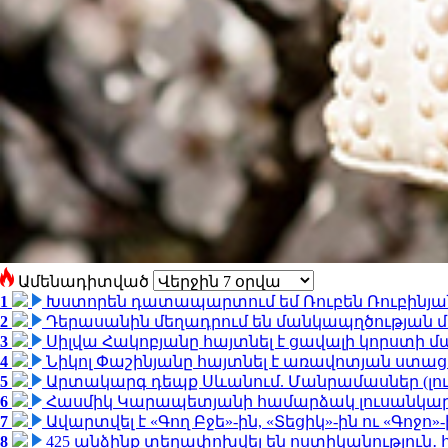
Ամենադիտված
1
Խստորեն դատապարտում եմ Ռուբեն Ռուբինյանի
2
Դերասանին մեղադրում են մանկապղծության մե
3
Սիլվա Հակոբյանը հայտնել է ցավալի կորստի մ
4
Նիկոլ Փաշինյանը հայտնել է առավոտյան ստ
5
Արտակարգ դեպք Սևանում. Մանրամասներ (լո
6
Հասմիկ Կարապետյանի համարձակ լուսանկարն
7
Ավարտվել է «Գող Բջե»-ին, «Տեցիկ»-ին ու «Գոջ
8
425 անձինք տեղափոխվել են ոստիկանություն․