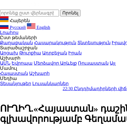
Հայերեն
Русский
English
Լրահոս
Ըստ թեմաների
Քաղաքական
Հասարակություն
Տնտեսություն
Իրավո
Տարածաշրջան
Արցախ
Թուրքիա
Ադրբեջան
Իրան
Աշխարհ
ԱՄՆ
Եվրոպա
Մերձավոր Արևելք
Ռուսաստան
Այլ
Մամուլ
Հայաստան
Աշխարհ
Մեդիա
Տեսանյութեր
Լուսանկարներ
22:30
Ընդդիմադիրների վիճակը նախանձ
ՈՒՂԻՂ.«Հայաստան» դաշի
գլխավորությամբ Գեղամա