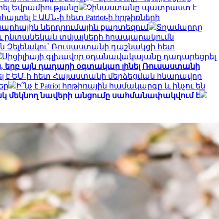
ել Եվրամիությանը
Չինաստանը պատրաստ է
այտել է ԱՄՆ-ի հետ Patriot-ի հրթիռների
խարհային ներդրումային քարտեզում
Տղամարդը
ու ընտանեկան տվյալների հրապարակումն
ն Զելենսկու՝ Ռուսաստանի դաշնակցի հետ
Սիցիլիայի գլխավոր օդանավակայանը դադարեցրել
, երբ այն դադարի օգտակար լինել Ռուսաստանի
 է ԵՄ-ի հետ Հայաստանի մերձեցման հնարավոր
եր
Ի՞նչ է Patriot հրթիռային համակարգը և ինչու են
սկ մեկնող նավերի անցումը սահմանափակվում է