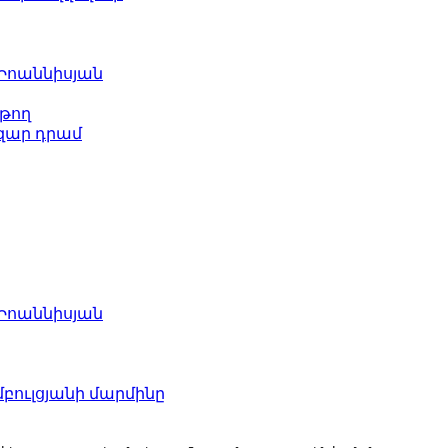
 Իոաննիսյան
թող
ազար դրամ
 Իոաննիսյան
բուլցյանի մարմինը