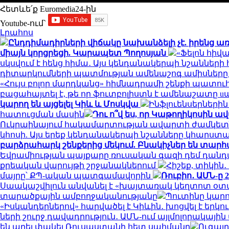
Հետևե՛ք Euromedia24-ին
Youtube-ում`
Լրահոս
Ընդդիմադիրների վիճակը նախանձելի չէ. իրենց ա
միայն կորցրեցի. Կարապետ Պողոսյան
«Ֆելոն հիվ
սկսվում է հենց հիմա․ Այս կենդանակերպի նշանների 
դիտարկումների պատմության ամենաշոգ ամիսներ
«Հույս բոլոր մարդկանց» հիմնադրամի շենքի պատու
բացահայտել է, թե որ ֆուտբոլիստն է ամենաշատը 
կարող են այցելել Կիև և Մոսկվա
Ինֆլուենսերների
հատուցման մասին
Դու ո՞վ ես, որ Կաթողիկոսին ա
Ուկրաինայում հակամարտության ավարտի ժամկետ
կհոսի. Այս երեք կենդանակերպի նշանները կհարստ
բարձրահարկ շենքերից մեկում. Բնակիչներ են տարհ
Եվրամիության պայքարը ռուսական գազի դեմ դանդա
քրեական վարույթի շրջանակներում
Հիշեք, տիկին․
մայրը՝ ՔՊ-ական պատգամավորին
Ռուբիո․ ԱՄՆ-ը
Սաակաշվիլուն անվանել է «խայտառակ կեղտոտ օտա
տարածքային ամբողջականությանը
Պուտինը կարո
«Իսկանդերներով» հարվածել է Կիևին․ խոցվել է երկո
ների շուրջ դավադրություն․ ԱՄՆ-ում այլմոլորակայի
են արել փակել Ռուսաստանի հետ սահմանը
Ուգալդ