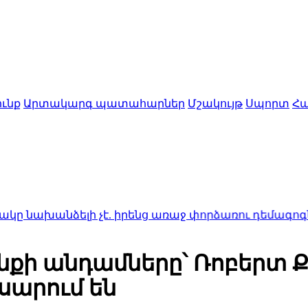
ւնք
Արտակարգ պատահարներ
Մշակույթ
Սպորտ
Հա
ելի չէ. իրենց առաջ փորձառու դեմագոգներ են
22:24
նքի անդամները՝ Ռոբերտ 
սարում են