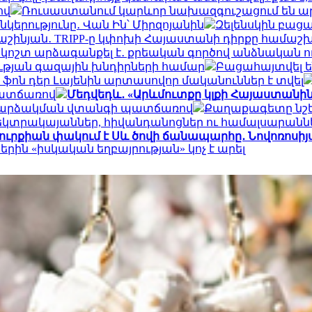
ով
Ռուսաստանում կարևոր նախազգուշացում են ար
րությունը․ Վան Ին՝ Միրզոյանին
Զելենսկին բացահ
աշինյան․ TRIPP-ը կփոխի Հայաստանի դիրքը համաշ
 կոշտ արձագանքել է․ քրեական գործով անձնական 
ության գազային խնդիրների համար
Բացահայտվել ե
 ֆոն դեր Լայենին արտասովոր մականուններ է տվել
պատճառով
Մեդվեդև․ «Արևմուտքը կլքի Հայաստանին
ի հարձակման վտանգի պատճառով
Քաղաքագետը նշել
էլեկտրակայաններ, հիվանդանոցներ ու համալսարանն
ուրքիան փակում է Սև ծովի ճանապարհը․ Նովոռոսիյ
ն «իսկական եղբայրության» կոչ է արել