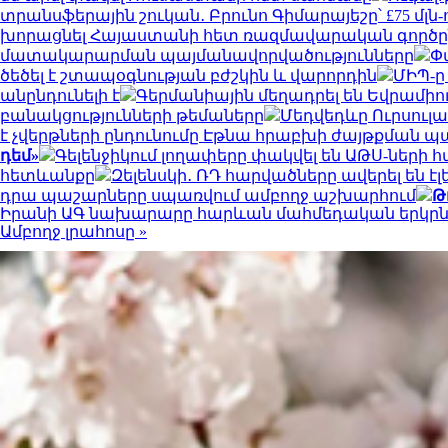
տրանսֆերային շուկան․ Բրունո Գիմարայեշը՝ £75 մլն-
խորացնել Հայաստանի հետ ռազմավարական գործընկե
մատակարարման պայմանավորվածությունները
Փ
ծեծել է շտապօգնության բժշկին և վարորդին
ՄԻՊ-ը
անընդունելի է
Գերմանիային մեղադրել են Եվրամի
բանակցությունների թեմաները
Մեդվեդևը Ուրսուլա
է չվերթների ընդունումը Էթնա հրաբխի ժայթքման 
դեմ»
Գելենջիկում լողափերը փակվել են ԱԹՍ-ներ
հետևանքը
Զելենսկի․ ՌԴ հարվածները ավերել են 
դրա պաշարները սպառվում ամբողջ աշխարհում
Թ
Իրանի ԱԳ նախարարը հարևան մահմեդական երկրների
Ամբողջ լրահոսը »