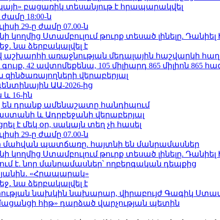
րկայի» բացառիկ տեսանյութ է հրապարակվել
 ժամը 18:00-ն
ւլիսի 29-ը ժամը 07.00-ն
 կողմից Ստամբուլում թուրք տեսած լինելը. Դանիել
ջ․ նա ձերբակալվել է
աշխարհի առաջնության մեդալային հաշվարկի հաղ
ւյք, 42 ավտոմեքենա, 105 միլիարդ 865 միլիոն 865 հ
 զինծառայողների վերաբերյալ
ենտինային ԱԱ-2026-ից
 և 16-ին
 են դրանք ամենաշատը հանդիպում
աստանի և Ադրբեջանի վերաբերյալ
լ է մեկ օր, սակայն տեղ չի հասել
ւլիսի 29-ը ժամը 07.00-ն
նի մահվան պատճառը. հայտնի են մանրամասներ
 կողմից Ստամբուլում թուրք տեսած լինելը. Դանիել
ում է. նոր մանրամասներ՝ ողբերգական դեպքից
կյանին․ «Հրապարակ»
ջ․ նա ձերբակալվել է
ության նախկին նախարար, վիրաբույժ Գագիկ Ստամ
մացանցի հիթ» դարձած վարչության պետին