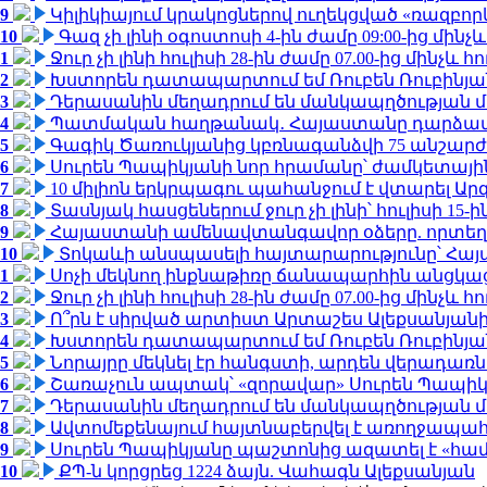
9
Կիլիկիայում կրակոցներով ուղեկցված «ռազբո
10
Գազ չի լինի օգոստոսի 4-ին ժամը 09:00-ից մինչև
1
Ջուր չի լինի հուլիսի 28-ին ժամը 07.00-ից մինչև հո
2
Խստորեն դատապարտում եմ Ռուբեն Ռուբինյանի
3
Դերասանին մեղադրում են մանկապղծության մե
4
Պատմական հաղթանակ․ Հայաստանը դարձավ 
5
Գագիկ Ծառուկյանից կբռնագանձվի 75 անշարժ գո
6
Սուրեն Պապիկյանի նոր հրամանը՝ ժամկետային
7
10 միլիոն երկրպագու պահանջում է վտարել Արգ
8
Տասնյակ հասցեներում ջուր չի լինի՝ հուլիսի 15-ին
9
Հայաստանի ամենավտանգավոր օձերը. որտեղ
10
Տոկաևի անսպասելի հայտարարությունը՝ Հայ
1
Սոչի մեկնող ինքնաթիռը ճանապարհին անցկացրե
2
Ջուր չի լինի հուլիսի 28-ին ժամը 07.00-ից մինչև հո
3
Ո՞րն է սիրված արտիստ Արտաշես Ալեքսանյա
4
Խստորեն դատապարտում եմ Ռուբեն Ռուբինյանի
5
Նորայրը մեկնել էր հանգստի, արդեն վերադառն
6
Շառաչուն ապտակ՝ «զորավար» Սուրեն Պապի
7
Դերասանին մեղադրում են մանկապղծության մե
8
Ավտոմեքենայում հայտնաբերվել է առողջապահ
9
Սուրեն Պապիկյանը պաշտոնից ազատել է «հա
10
ՔՊ-ն կորցրեց 1224 ձայն. Վահագն Ալեքսանյան