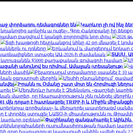
ռաջ փորձառու դեմագոգներ են
Կարևոր չի ով ինչ 
անդանոցից պոնչիկ ա ուզել». Գոռ Հակոբյանը իր ձեռ
համար բացվում է կյանքի բոլորովին նոր փուլ
2026 թ
ը
Տզի խայթոցի հետևանքով կինը 42 օր մնացել է կոմա
հաններն ու դռները
Երևանում և մարզերում երկար ժա
uպառնալիքներ ստացել ԱԱ-2026-ի ժամանակ
ՏԱՍՍ․ Ա
ն կտուգանեն $5000 քաղաքական գովազդի համար
Մ
վազանի անունով ես դիմում․ Ամալյան (տեսանյութ)
Վ
ների մասին
Բելառուսում տղամարդը սպանել է 10
անան օգոստոսի վերջին
Մեսիի ընտանիքում՝ ցավալ
անվել
Իրանն ու Օմանը շատ մոտ են Հորմուզի նեղու
ղել է
Մեդվեդևը խոսել է Զելենսկու «գարշելի կար
 կան մայրեր, որ հնարավորություն չեն ունեցել վերջ
 201 մլն դոլար է հատկացրել TRIPP-ի և Միջին միջա
րերկրյա գործակալ» և մեղադրել պատերազմ սանձա
ղ է փորձել ստուգել ՆԱՏՕ-ի միասնությունն ու Թրամ
ւ կարևոր օբյեկտ
Փաշինյանը զանգահարել է Ալիևին.
ն տեխնոլոգիաների ուսումնասիրության համար կարող 
եի գոլը խաղադրույք կատարած անձին ավելի քան 2,5 մի