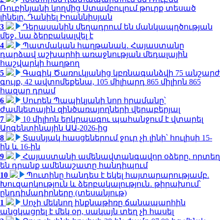
Ռուբինյանի կողմից Ստամբուլում թուրք տեսած
լինելը. Դանիել Իոաննիսյան
3
Դերասանին մեղադրում են մանկապղծության
մեջ․ նա ձերբակալվել է
4
Պատմական հաղթանակ․ Հայաստանը
դարձավ աշխարհի առաջնության մեդալային
հաշվարկի հաղթող
5
Գագիկ Ծառուկյանից կբռնագանձվի 75 անշարժ
գույք, 42 ավտոմեքենա, 105 միլիարդ 865 միլիոն 865
հազար դրամ
6
Սուրեն Պապիկյանի նոր հրամանը՝
ժամկետային զինծառայողների վերաբերյալ
7
10 միլիոն երկրպագու պահանջում է վտարել
Արգենտինային ԱԱ-2026-ից
8
Տասնյակ հասցեներում ջուր չի լինի՝ հուլիսի 15-
ին և 16-ին
9
Հայաստանի ամենավտանգավոր օձերը. որտեղ
են դրանք ամենաշատը հանդիպում
10
Պուտինը հանդես է եկել հայտարարությամբ.
Խուզարկություն և ձերբակալություն․ թիրախում՝
ընդդիմադիրները (տեսանյութ)
1
Սոչի մեկնող ինքնաթիռը ճանապարհին
անցկացրել է մեկ օր, սակայն տեղ չի հասել