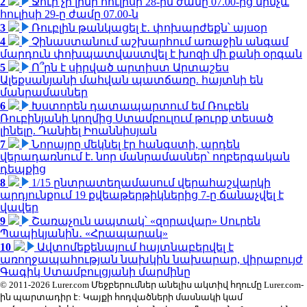
2
Ջուր չի լինի հուլիսի 28-ին ժամը 07.00-ից մինչև
հուլիսի 29-ը ժամը 07.00-ն
3
Ռուբլին թանկացել է․ փոխարժեքն՝ այսօր
4
Չինաստանում աշխարհում առաջին անգամ
մարդուն փոխպատվաստվել է խոզի մի քանի օրգան
5
Ո՞րն է սիրված արտիստ Արտաշես
Ալեքսանյանի մահվան պատճառը. հայտնի են
մանրամասներ
6
Խստորեն դատապարտում եմ Ռուբեն
Ռուբինյանի կողմից Ստամբուլում թուրք տեսած
լինելը. Դանիել Իոաննիսյան
7
Նորայրը մեկնել էր հանգստի, արդեն
վերադառնում է. նոր մանրամասներ՝ ողբերգական
դեպքից
8
1/15 ընտրատեղամասում վերահաշվարկի
արդյունքում 19 քվեաթերթիկներից 7-ը ճանաչվել է
վավեր
9
Շառաչուն ապտակ՝ «զորավար» Սուրեն
Պապիկյանին․ «Հրապարակ»
10
Ավտոմեքենայում հայտնաբերվել է
առողջապահության նախկին նախարար, վիրաբույժ
Գագիկ Ստամբուլցյանի մարմինը
© 2011-2026 Lurer.com Մեջբերումներ անելիս ակտիվ հղումը Lurer.com-
ին պարտադիր է: Կայքի հոդվածների մասնակի կամ