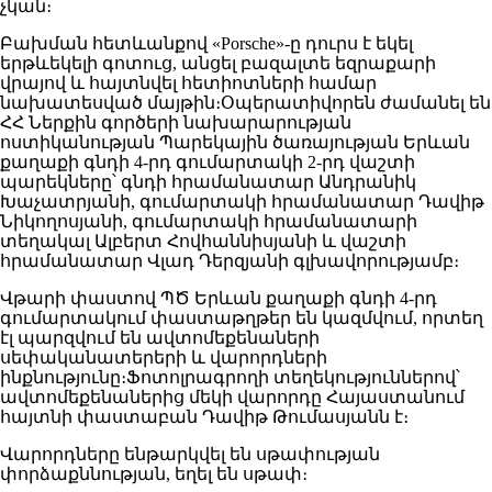
չկան։
Բախման հետևանքով «Porsche»-ը դուրս է եկել
երթևեկելի գոտուց, անցել բազալտե եզրաքարի
վրայով և հայտնվել հետիոտների համար
նախատեսված մայթին։Օպերատիվորեն ժամանել են
ՀՀ Ներքին գործերի նախարարության
ոստիկանության Պարեկային ծառայության Երևան
քաղաքի գնդի 4-րդ գումարտակի 2-րդ վաշտի
պարեկները՝ գնդի հրամանատար Անդրանիկ
Խաչատրյանի, գումարտակի հրամանատար Դավիթ
Նիկողոսյանի, գումարտակի հրամանատարի
տեղակալ Ալբերտ Հովհաննիսյանի և վաշտի
հրամանատար Վլադ Դերզյանի գլխավորությամբ։
Վթարի փաստով ՊԾ Երևան քաղաքի գնդի 4-րդ
գումարտակում փաստաթղթեր են կազմվում, որտեղ
էլ պարզվում են ավտոմեքենաների
սեփականատերերի և վարորդների
ինքնությունը։Ֆոտոլրագրողի տեղեկություններով՝
ավտոմեքենաներից մեկի վարորդը Հայաստանում
հայտնի փաստաբան Դավիթ Թումասյանն է։
Վարորդները ենթարկվել են սթափության
փորձաքննության, եղել են սթափ։