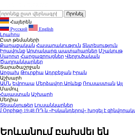
Հայերեն
Русский
English
Լրահոս
Ըստ թեմաների
Քաղաքական
Հասարակություն
Տնտեսություն
Իրավունք
Արտակարգ պատահարներ
Մշակույթ
Սպորտ
Հարցազրույցներ
Վերլուծական
Ծաղրանկարներ
Տարածաշրջան
Արցախ
Թուրքիա
Ադրբեջան
Իրան
Աշխարհ
ԱՄՆ
Եվրոպա
Մերձավոր Արևելք
Ռուսաստան
Այլ
Մամուլ
Հայաստան
Աշխարհ
Մեդիա
Տեսանյութեր
Լուսանկարներ
Օրբիթը
19:48
ՌԴ-ն «Իսկանդերով» խոցել է զինվորակա
Երևանում բախվել են