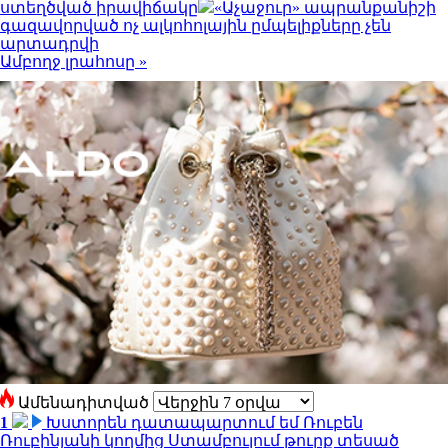
ստեղծված իրավիճակը
«Աչաջուր» ապրանքանիշի
գազավորված ոչ ալկոհոլային ըմպելիքները չեն
արտադրվի
Ամբողջ լրահոսը »
Ամենադիտված
1
Խստորեն դատապարտում եմ Ռուբեն
Ռուբինյանի կողմից Ստամբուլում թուրք տեսած