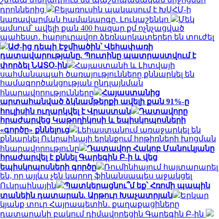
դրոններից
Բելառուսին պակասում է ԽՍՀՄ-ի
կառավարման համակարգը. Լուկաշենկո
Մեկ
ամսում՝ ավելի քան 400 հազար քմ ոչնչացված
պահեստ․ հարյուրավոր ձեռնարկատերեր են տուժել
ԱԺ-ից դեպի Էջմիածին՝ Վեհափառի
դատավարությանը. Պուտինը պատրաստվում է
փորձել ՆԱՏՕ-ին
Հայաստանի և Լիտվայի
սահմանապահ ծառայությունները քննարկել են
համագործակցության ընդլայնման
հնարավորությունները
Հայաստանից
արտահանված ձկնամթերքի ավելի քան 91%-ը
հուլիսին ուղարկվել է Վրաստան
Դատավորը
հրաժարվեց Կաթողիկոսի և եպիսկոպոսների
«գործը» քննելուց
Լեհաստանում առաջարկել են
քննարկել Ուկրաինայի երկնքում հրթիռների խոցման
հնարավորությունը
Դատավոր Հակոբ Մանուկյանը
հրաժարվել է քննել Գարեգին Բ-ի և վեց
եպիսկոպոսների գործը
Ռումինիայում հայտարարել
են, որ այլևս չեն կարող ֆինանսապես աջակցել
Ուկրաինային
Պատկերացնու՞մ եք՝ Հռոմի պապին
տանեին դատարան. Արթուր Խաչատրյան
Երկար
կյանք տուր Հայրապետին․ քաղաքացիները
դատարանի բակում դիմավորեցին Գարեգին Բ-ին