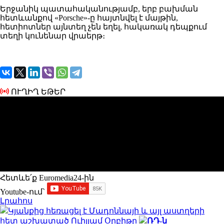
Երջանիկ պատահականությամբ, երբ բախման
հետևանքով «Porsche»-ը հայտնվել է մայթին,
հետիոտներ այնտեղ չեն եղել, հակառակ դեպքում
տեղի կունենար վրաերթ։
ՈՒՂԻՂ ԵԹԵՐ
Հետևե՛ք Euromedia24-ին
Youtube-ում`
Լրահոս
Կյանքից հեռացել է Մադոննայի և այլ աստղերի
հետ աշխատած Ուիլյամ Օրբիթը
ՌԴ-ն