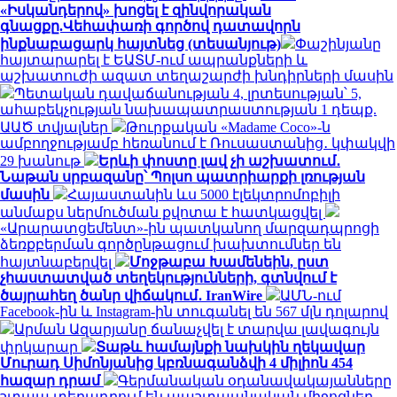
«Իսկանդերով» խոցել է զինվորական
գնացքը.Վեհափառի գործով դատավորն
ինքնաբացարկ հայտնեց (տեսանյութ)
Փաշինյանը
հայտարարել է ԵԱՏՄ-ում ապրանքների և
աշխատուժի ազատ տեղաշարժի խնդիրների մասին
Պետական դավաճանության 4, լրտեսության՝ 5,
ահաբեկչության նախապատրաստության 1 դեպք.
ԱԱԾ տվյալներ
Թուրքական «Madame Coco»-ն
ամբողջությամբ հեռանում է Ռուսաստանից․ կփակվի
29 խանութ
Երևի փոստը լավ չի աշխատում․
Նաթան սրբազանը՝ Պոլսո պատրիարքի լռության
մասին
Հայաստանին ևս 5000 էլեկտրոմոբիլի
անմաքս ներմուծման քվոտա է հատկացվել
«Արարատցեմենտ»-ին պատկանող մարզադպրոցի
ձեռքբերման գործընթացում խախտումներ են
հայտնաբերվել
Մոջթաբա Խամենեին, ըստ
չհաստատված տեղեկությունների, գտնվում է
ծայրահեղ ծանր վիճակում․ IranWire
ԱՄՆ-ում
Facebook-ին և Instagram-ին տուգանել են 567 մլն դոլարով
Արման Ազարյանը ճանաչվել է տարվա լավագույն
փրկարար
Տաթև համայնքի նախկին ղեկավար
Մուրադ Սիմոնյանից կբռնագանձվի 4 միլիոն 454
հազար դրամ
Գերմանական օդանավակայանները
շտապ տեղադրում են պաշտպանական միջոցներ