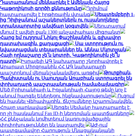
Դատարանում մեկնարկել է Ամենայն Հայոց
Կաթողիկոսի գործի քննությունը
Ղրիմում
հայտարարվել է հրթիռային վտանգ
Սեպտեմբերի 1-
ից Դիլիջանում աշակերտներն ու ուսանողները
տրանսպորտից անվճար կօգտվեն
Սեուտայում
մնում է ավելի քան 1300 անչափահաս միգրանտ
Հարց եմ ուղղում Նիկոլ Փաշինյանին և գլխավոր
դատախազին. քաղաքացի
Սա ստորություն ու
նվաստացման տեսարաններ են. Աննա Մկրտչյան
Հայի ողնաշարը չե՛ն կոտրի․ Կաթողիկոսին չե՞ն
դատի
Իսրայելի ԱԳ նախարարը շնորհավորել է
Արարատ Միրզոյանին ՀՀ ԱԳ նախարարի
պաշտոնում վերանշանակվելու առթիվ
Թուրքիան,
Պակիստանն ու Սաուդյան Արաբիան ստորագրել են
փոխադարձ պաշտպանության համաձայնագիր
Մեծ Բրիտանիայի և Իռլանդիայի Հայոց թեմը կոչ է
անում հարգել Եկեղեցու ինքնավարությունը
Ուզում
են հասնել Վեհափառին․ ճնշումները կշարունակվեն․
Հրայր սարկավագ
Սերգեյ Սեմակը հայտարարել է,
որ չի հասկանում Fan ID-ի ներդրման պատճառները
ՀՀ քննչական կոմիտեում կառուցվածքային
փոփոխություններ են կատարվել
ԱԺ-ում
պատգամավոր Հարություն Մնացականյանի