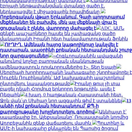
ինքնազգացողությունը վատացել է
Հայաստանում
էբոլայի ներթափանցման վտանգը ցածր է․
ներկայացվել է միջազգային իրավիճակը
Ողբերգական վթար Երևանում․ Գայի պողոտայում
մեքենաներ են բախվել, մեկ այլ մեքենայի վրա էլ
ցուցանակ է ընկել. վարորդը մահացել է
ADC. ԱՄՆ
զենքի պաշարները հասել են չափազանց ցածր
մակարդակի Իրանի հետ հակամարտության ֆոնին
ՈՒՂԻՂ․ Ամենայն հայոց կաթողիկոսը կանչվել է
դատարան. ապօրինի քրեական հետապնդման շուրջ
նոր զարգացումներ
«Հոգևորականին ավազանի
անունով կոչելը բարոյական սնանկության
ամենացայտուն դրսևորումներից է». Տեր Եսայի
Սերբիայի խորհրդարանի նախագահը շնորհավորել է
Ռուբեն Ռուբինյանին՝ ԱԺ նախագահի պաշտոնում
ընտրվելու կապակցությամբ
Իրանը թույլ չի տա
բացել դեպի Հորմուզ երկրորդ երթուղին, ասել է
Ռեզաին
4 խաղ, 0 հաղթանակ Հայաստանի հետ․
Ջոն վան՛տ Սխիպը նոր ազգային թիմ է ստանձնել
13
անձի դեմ քրեական հետապնդում՝ ՔՊ-ի
քարոզչությանը խոչընդոտելու գործով
Ակնհայտ է՝
սպառնալիք էր․ Ալեքսանյանը՝ Ռուսաստանի կողմից
Ադրբեջանին զենք վաճառելու մասին
Պուտինը և
ԱՄԷ-ի նախագահը քննարկել են Պարսից ծոցում