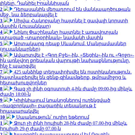
լինելը. Դանիել Իոաննիսյան
2
Դերասանին մեղադրում են մանկապղծության
մեջ․ նա ձերբակալվել է
3
Սիլվա Հակոբյանը հայտնել է ցավալի կորստի
մասին (Լուսանկար)
4
Նիկոլ Փաշինյանը հայտնել է առավոտյան
ստացած «տարօրինակ» նամակի մասին
5
Արտակարգ դեպք Սևանում. Մանրամասներ
(լուսանկարներ)
6
Ավարտվել է «Գող Բջե»-ին, «Տեցիկ»-ին ու «Գոջո»-
ին առնչվող քրեական վարույթի նախաքննությունը.
ինչ է պարզվել
7
425 անձինք տեղափոխվել են ոստիկանություն․
հայտնաբերվել են զենք-զինամթերք, թմրամիջոց և
հետախուզվողներ
8
Գազ չի լինի օգոստոսի 4-ին ժամը 09:00-ից մինչև
ժամը 18:00-ն
9
Կիլիկիայում կրակոցներով ուղեկցված
«ռազբորկայի» բացառիկ տեսանյութ է
հրապարակվել
10
Սպանություն՝ ուղիղ եթերում
1
Ջուր չի լինի հուլիսի 28-ին ժամը 07.00-ից մինչև
հուլիսի 29-ը ժամը 07.00-ն
2
Խստորեն դատապարտում եմ Ռուբեն